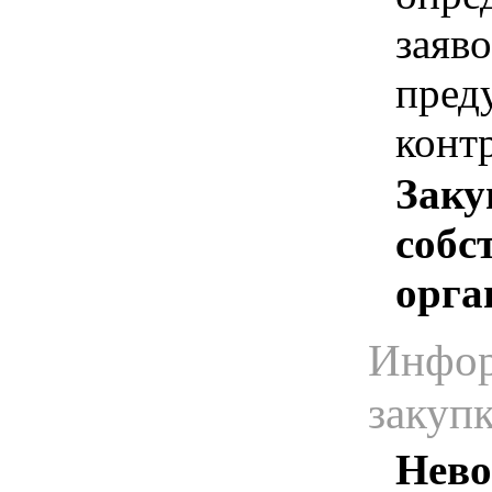
заяво
пред
конт
Заку
собс
орга
Инфор
закуп
Нево