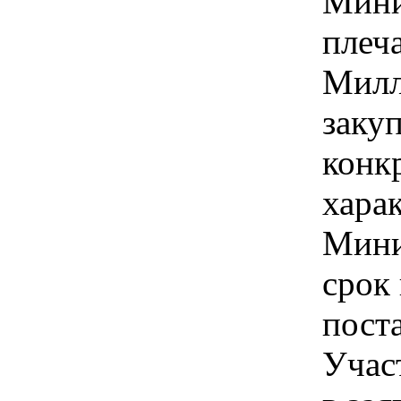
Мини
плеча
Милл
закуп
конк
хара
Мини
срок 
пост
Учас