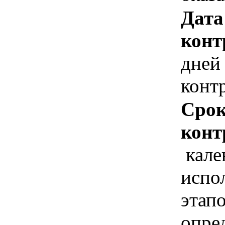
Дата
конт
дней
конт
Срок
конт
кале
испо
этап
опре