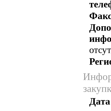
теле
Факс
Допо
инфо
отсут
Реги
Инфор
закуп
Дата