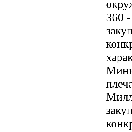
окруж
360 
закуп
конк
хара
Мини
плеча
Милл
закуп
конк