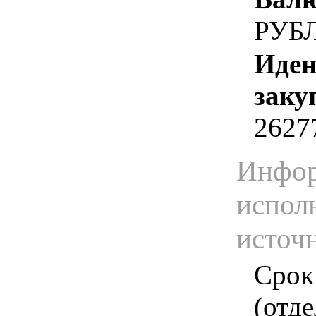
РУБ
Иден
заку
2627
Инфор
испол
источ
Срок
(отд