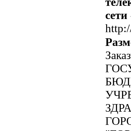
теле
сети
http:/
Разм
Зака
ГОС
БЮД
УЧР
ЗДР
ГОР