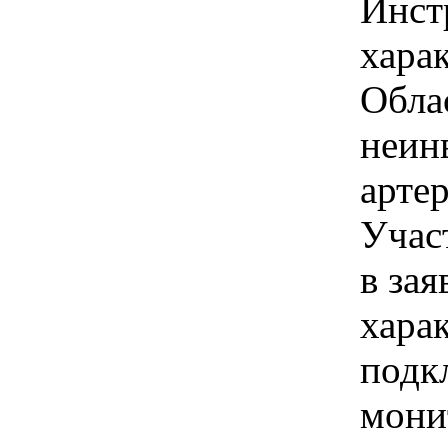
Инст
харак
Обла
неин
артер
Учас
в зая
хара
подк
мони