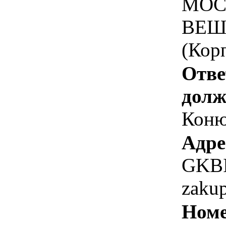
МОС
ВЕШ
(Кор
Отве
долж
Коню
Адре
GKBI
zaku
Номе