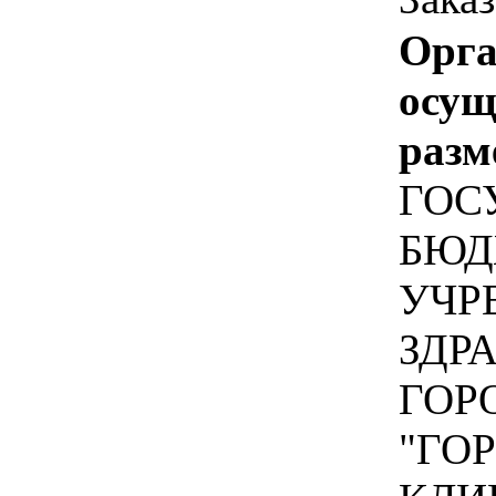
Орга
осу
разм
ГОС
БЮД
УЧР
ЗДР
ГОР
"ГО