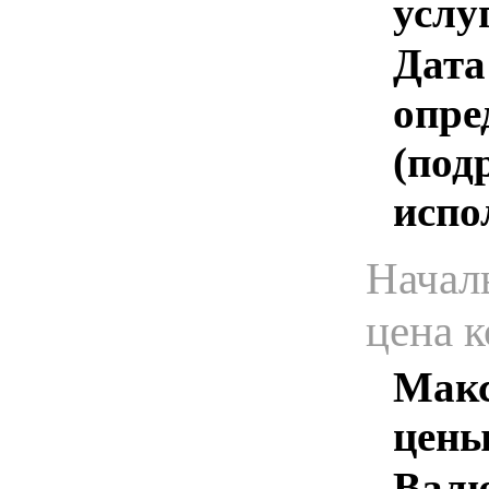
услу
Дата
опре
(под
испо
Начал
цена 
Макс
цены
Валю