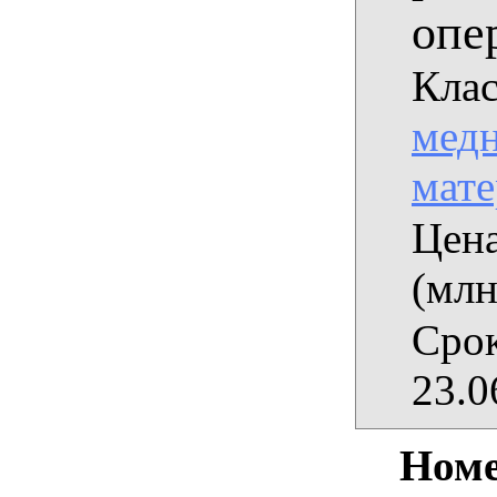
опе
Клас
медн
мат
Цена
(млн
Срок
23.0
Номе