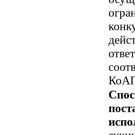
огра
конк
дейс
отве
соотв
КоАП
Спос
пост
испо