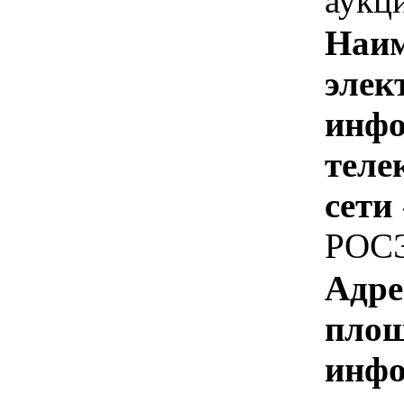
аукц
Наим
элек
инфо
теле
сети
РОС
Адре
площ
инфо