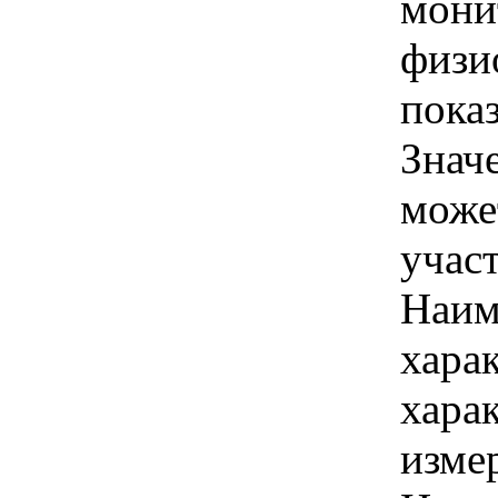
мони
физи
пока
Знач
може
учас
Наим
хара
хара
изме