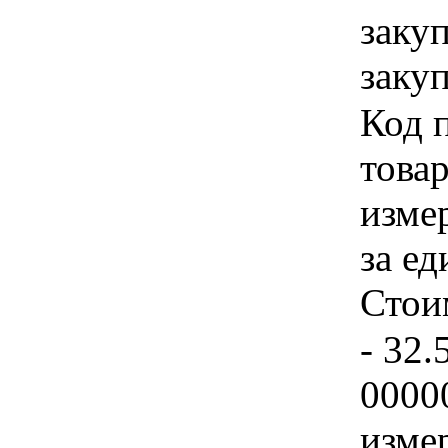
заку
закуп
Код 
товар
изме
за ед
Стои
- 32.
0000
изме