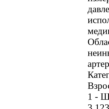
давл
испо
меди
Обла
неин
артер
Кате
Взро
1 - Ш
3 123