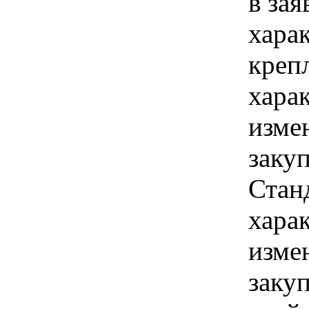
в зая
хара
креп
хара
изме
заку
Стан
хара
изме
заку