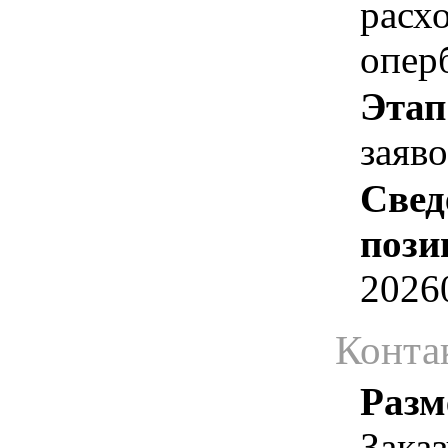
расх
опер
Этап
заяв
Свед
пози
2026
Конта
Разм
Зака