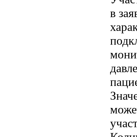
в зая
хара
подк
мони
давл
паци
Знач
може
учас
Коли