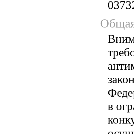
0373
Общая
Вним
треб
анти
зако
Феде
в ог
конк
осущ