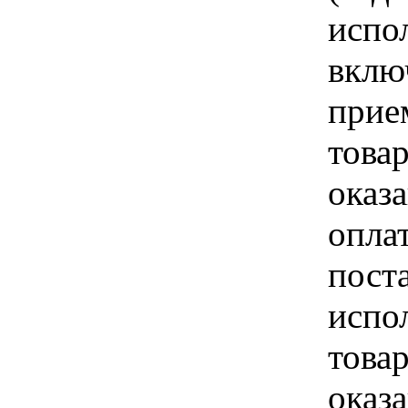
испо
вклю
прие
това
оказа
опла
пост
испо
това
оказ