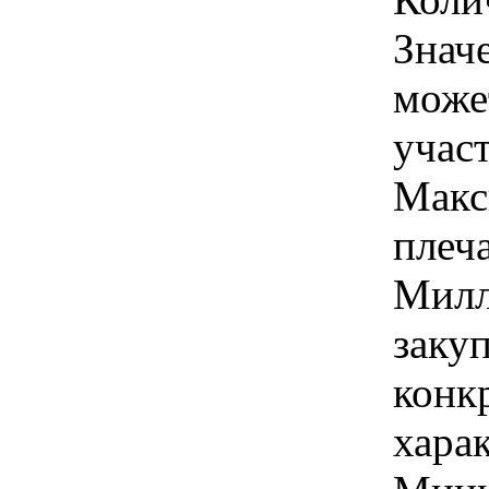
Знач
може
учас
Макс
плеча
Милл
закуп
конк
хара