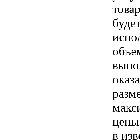
товар
буде
испо
объе
выпо
оказа
разм
макс
цены
в из