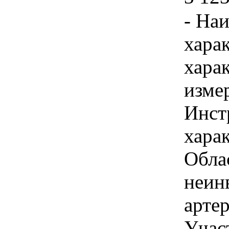
- На
хара
хара
изме
Инст
харак
Обла
неин
арте
Учас