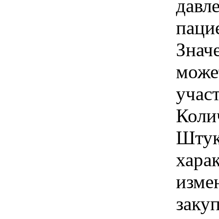
давле
пацие
Знач
може
учас
Колич
Штук
хара
изме
заку