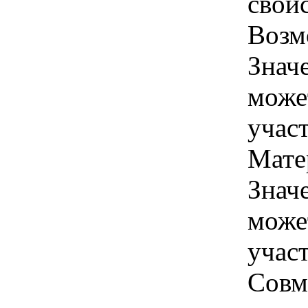
свой
Возм
Знач
може
учас
Мате
Знач
може
учас
Совм