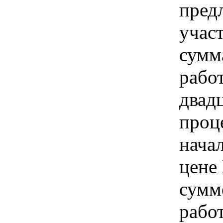
пред
учас
сумм
рабо
двадц
проц
нача
цене
сумм
рабо