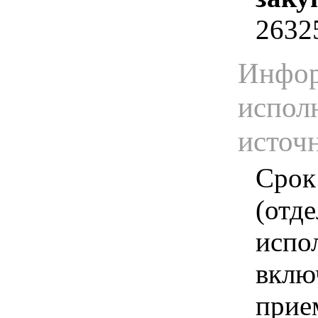
2632
Инфор
испол
источ
Срок
(отд
испо
вклю
прие