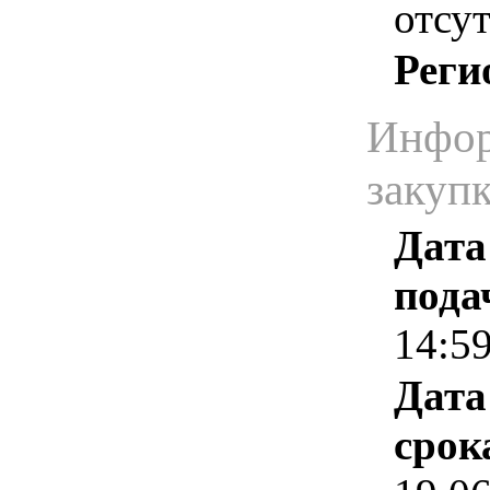
отсут
Реги
Инфор
закуп
Дата
пода
14:5
Дата
срок