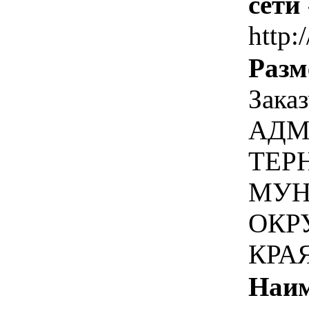
сети
http:
Разм
Зака
АДМ
ТЕР
МУН
ОКР
КРА
Наим