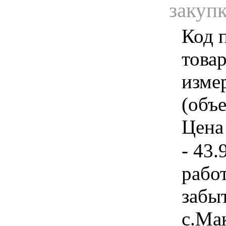
закуп
Код 
товар
изме
(объе
Цена 
- 43.
рабо
забыт
с.Ма