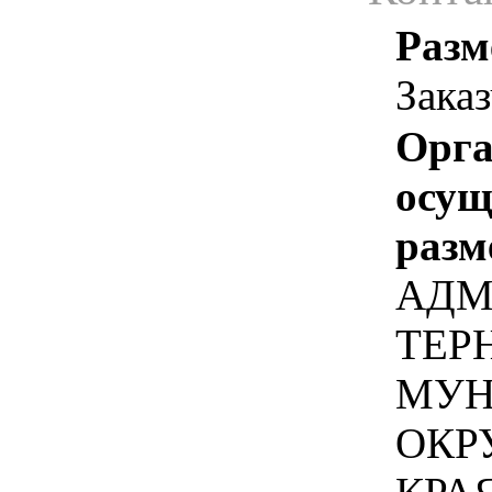
Разм
Зака
Орга
осу
разм
АДМ
ТЕР
МУН
ОКР