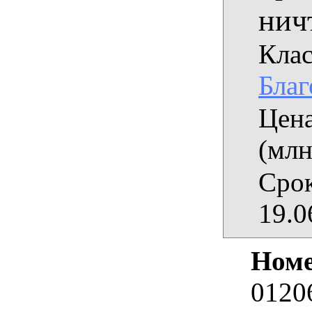
нич
Клас
Благ
Цена
(млн
Срок
19.0
Номе
0120