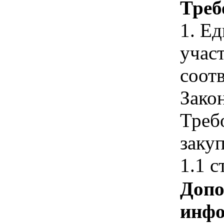
Треб
1. Е
учас
соотв
Зако
Треб
закуп
1.1 с
Допо
инфо