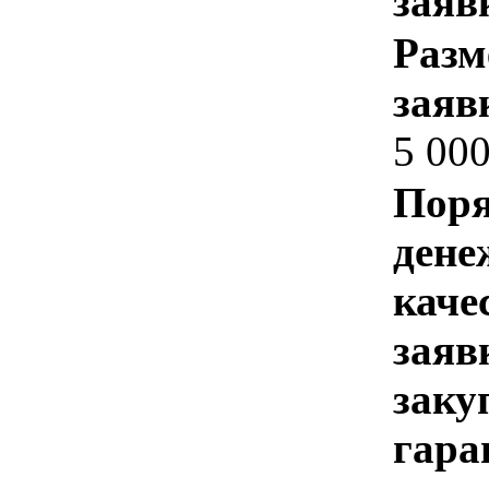
заяв
Разм
заяв
5 00
Поря
дене
каче
заяв
заку
гара