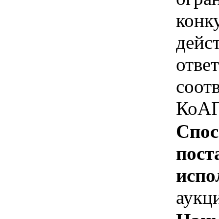
конк
дейс
отве
соотв
КоАП
Спос
пост
испо
аукц