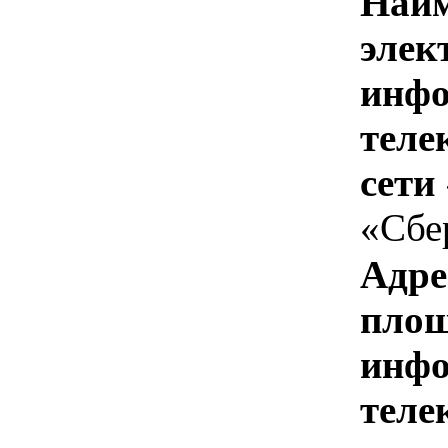
Наим
элек
инфо
теле
сети
«Сбе
Адре
площ
инфо
теле