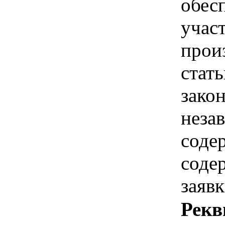
обес
участ
прои
стат
зако
неза
соде
соде
заявк
Рекв