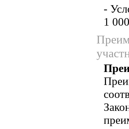
- Усл
1 000
Преим
участ
Преи
Преи
соотв
Зако
преи