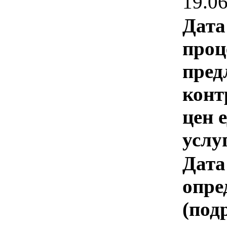
19.0
Дата
проц
пред
конт
цен 
услу
Дата
опре
(под