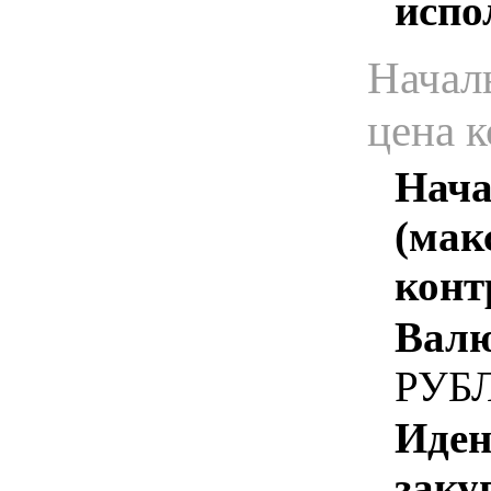
испо
Начал
цена 
Нача
(мак
конт
Валю
РУБ
Иден
заку