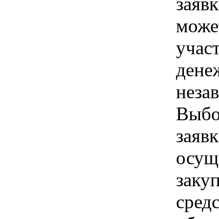
заявк
може
учас
дене
неза
Выбо
заявк
осущ
заку
средс