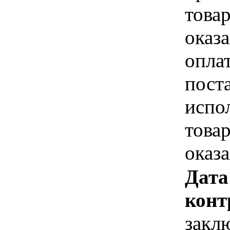
това
оказа
опла
пост
испо
това
оказ
Дата
конт
закл