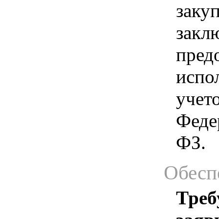
заку
закл
пред
испо
учет
Феде
ФЗ.
Обесп
Треб