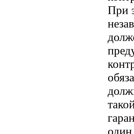
При 
неза
долж
пред
конт
обяза
долж
тако
гаран
один 