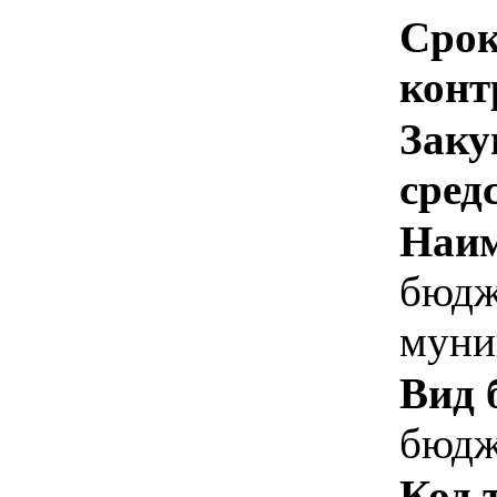
Срок
конт
Заку
сред
Наим
бюдж
муни
Вид 
бюдж
Код 