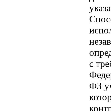
указа
Спос
испо
неза
опре
с тр
Феде
ФЗ у
кото
контр