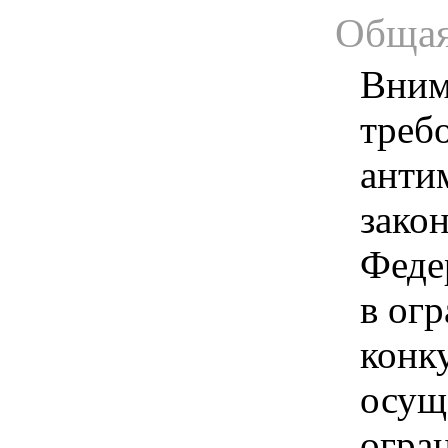
Общая
Вним
треб
анти
зако
Феде
в ог
конк
осущ
огра