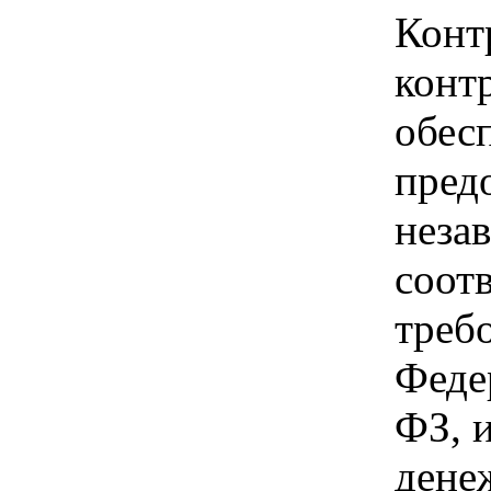
Конт
конт
обес
пред
неза
соот
треб
Феде
ФЗ, 
дене