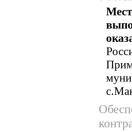
Мест
выпо
оказ
Росс
Прим
муни
с.Ма
Обесп
контр