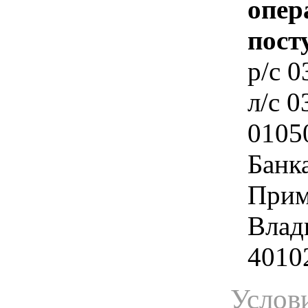
опер
пост
p/c 
л/c 
0105
Банк
Прим
Влади
4010
Услов