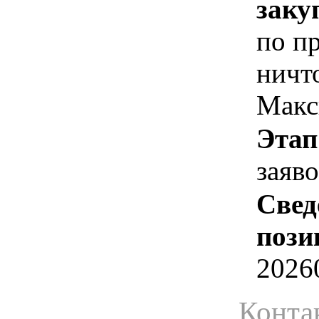
заку
по пр
ничто
Макс
Этап
заяв
Свед
пози
2026
Конта