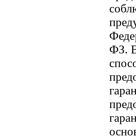
собл
пред
Феде
ФЗ. 
спос
пред
гара
пред
гара
осно