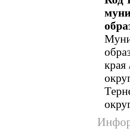
муни
обра
Муни
обра
края
окру
Терн
окру
Инфор