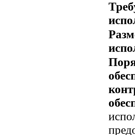
Треб
испо
Разм
испо
Поря
обес
конт
обес
испо
предо