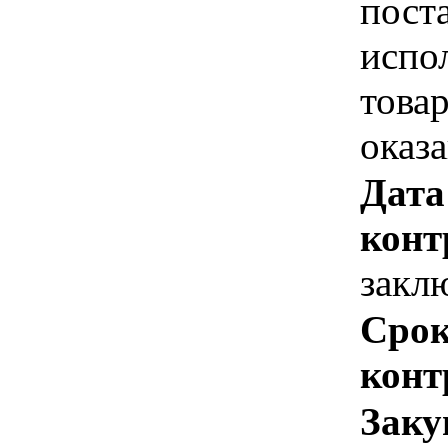
пост
испо
това
оказ
Дата
конт
закл
Срок
конт
Заку