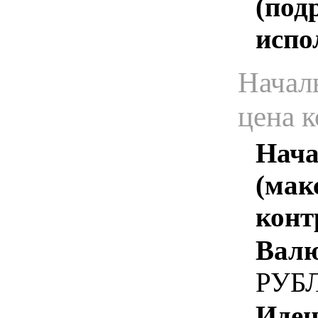
(под
испо
Начал
цена 
Нача
(мак
конт
Валю
РУБ
Иден