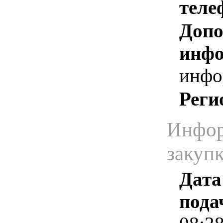
теле
Допо
инфо
инфо
Реги
Инфор
закуп
Дата
пода