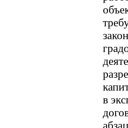
объе
требу
зако
град
деят
разр
капи
в эк
дого
абза