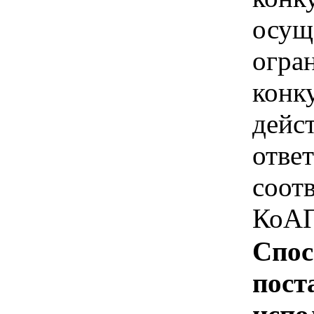
осущ
огра
конк
дейс
отве
соотв
КоАП
Спос
пост