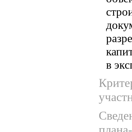
стро
доку
разр
капи
в эк
Крите
участ
Сведен
плана