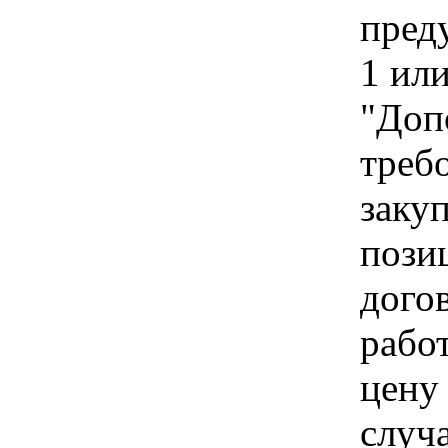
пред
1 ил
"Доп
треб
заку
пози
дого
рабо
цену
случ