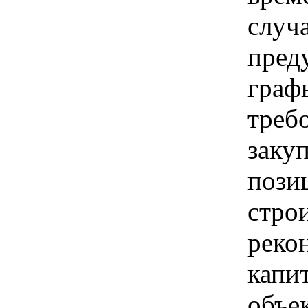
случ
пред
граф
треб
заку
позиц
стро
реко
капи
объе