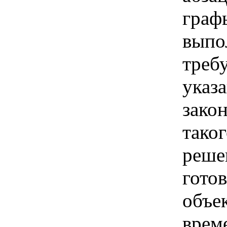
граф
выпо
треб
указ
зако
тако
реше
гото
объе
врем