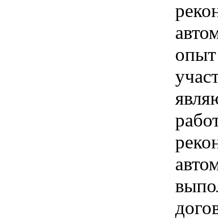
реко
авто
опыт
учас
явля
работ
реко
авто
выпо
дого