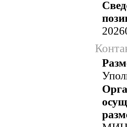
Свед
пози
2026
Конта
Разм
Упол
Орга
осу
разм