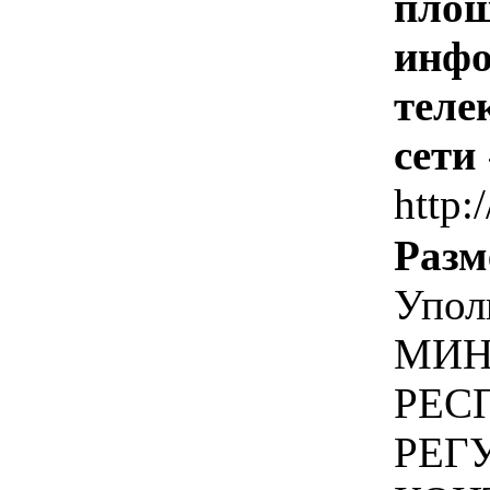
площ
инфо
теле
сети
http:
Разм
Упол
МИН
РЕС
РЕГ