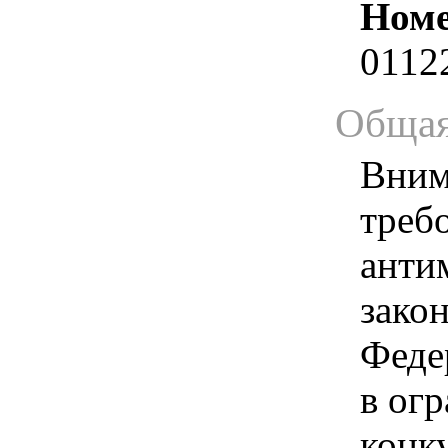
Номе
0112
Общая
Вним
треб
анти
зако
Феде
в ог
конк