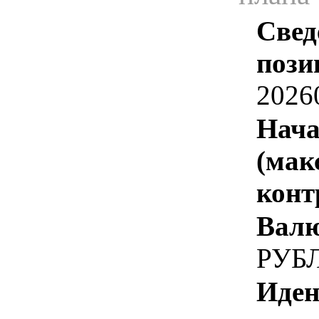
Свед
пози
2026
Нача
(мак
конт
Валю
РУБ
Иден