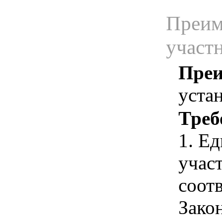
Преим
участ
Преи
уста
Треб
1. Е
учас
соотв
Зако