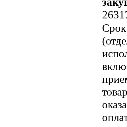
заку
2631
Срок
(отд
испо
вклю
прие
това
оказа
опла