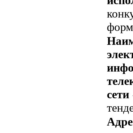
испо
конк
форм
Наим
элек
инфо
теле
сети
тенд
Адре