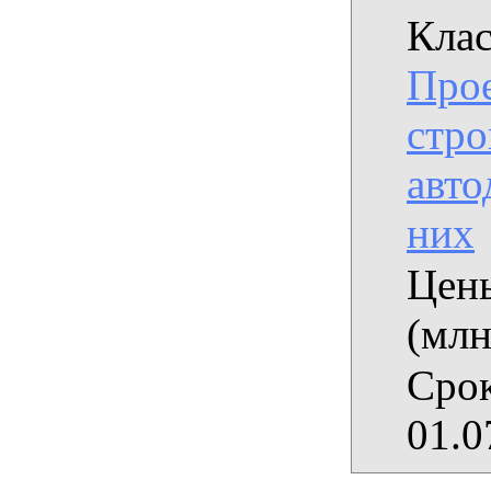
Клас
Прое
стро
авто
них
Цены
(млн
Срок
01.0