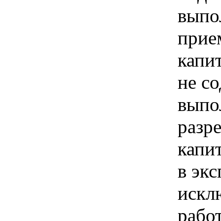
выпо
прие
капи
не с
выпо
разр
капи
в экс
искл
рабо