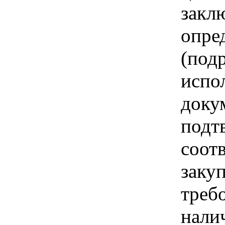
закл
опре
(под
испо
доку
подт
соот
заку
треб
нали