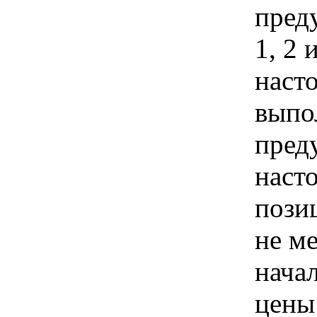
пред
1, 2
наст
выпо
пред
наст
пози
не м
нача
цены