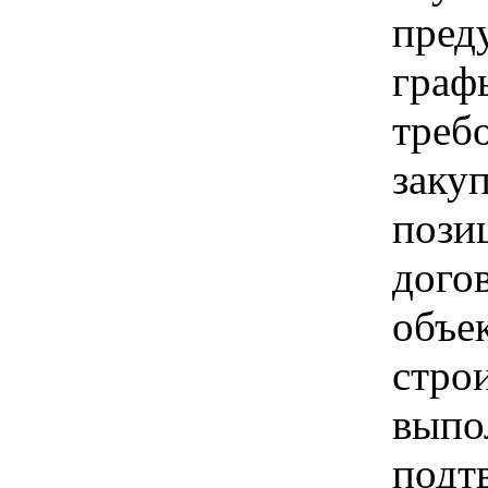
пред
граф
треб
заку
пози
догов
объе
строи
выпо
подт