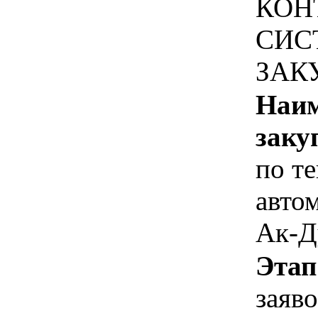
КОН
СИС
ЗАК
Наим
заку
по т
авто
Ак-Д
Этап
заяв