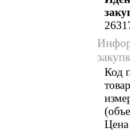
заку
2631
Инфор
закуп
Код 
товар
изме
(объе
Цена 