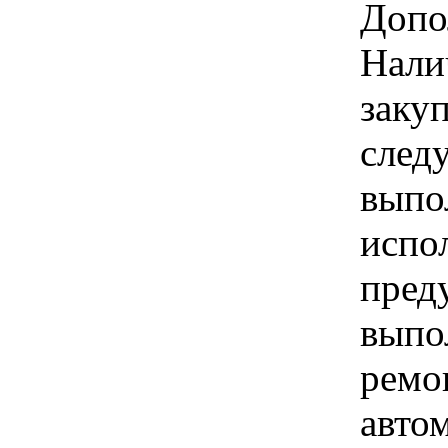
Допо
Нали
заку
след
выпо
испо
пред
выпо
ремо
авто