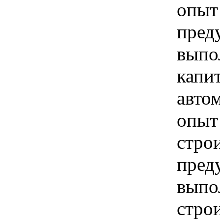
опыт
пред
выпо
капи
авто
опыт
стро
пред
выпо
строи