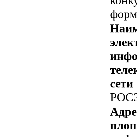
конк
форм
Наим
элек
инфо
теле
сети
РОС
Адре
площ