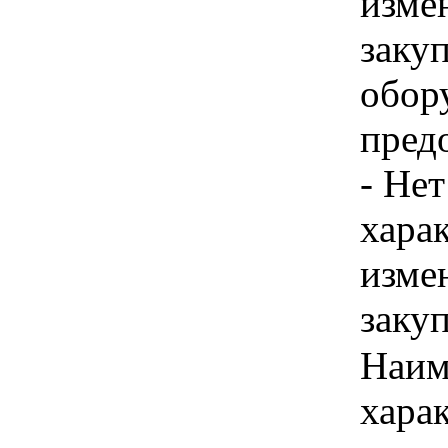
изме
заку
обор
пред
- Нет
хара
изме
заку
Наим
хара