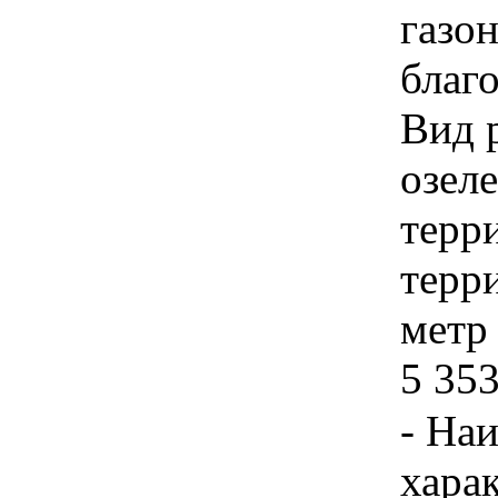
газон
благ
Вид 
озел
терр
терр
метр 
5 353
- На
хара