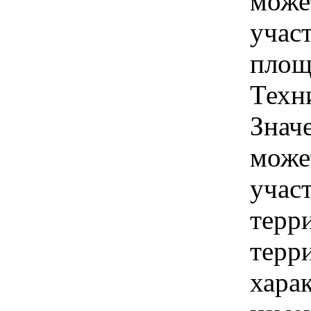
може
учас
площ
Техн
Знач
може
учас
терр
терри
хара