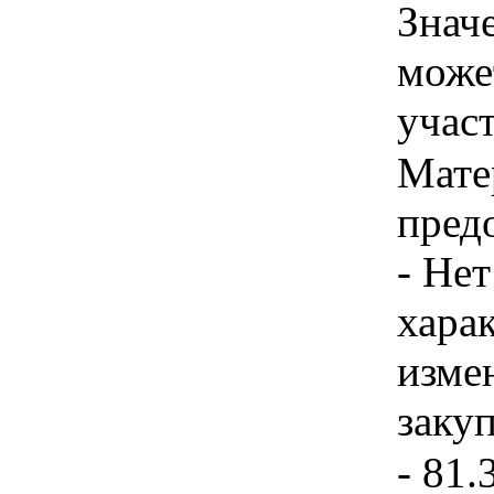
Знач
може
учас
Мате
пред
- Нет
хара
изме
заку
- 81.