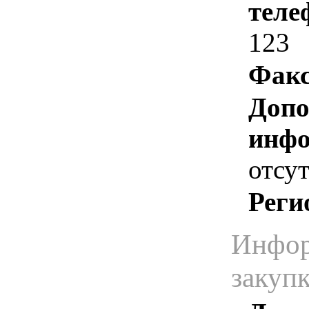
теле
123
Факс
Допо
инфо
отсут
Реги
Инфор
закуп