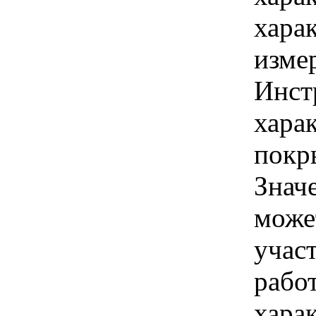
хара
изме
Инст
хара
покр
Знач
може
учас
рабо
хара