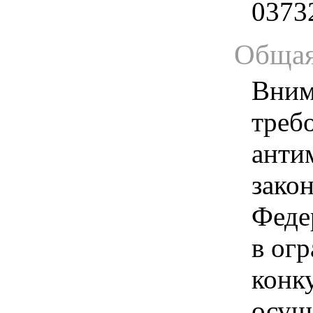
0373
Общая
Вним
треб
анти
зако
Феде
в ог
конк
осущ