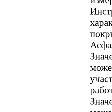
Инст
харак
покр
Асфа
Знач
може
учас
работ
Знач