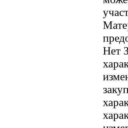
учас
Мате
пред
Нет 
хара
изме
заку
хара
хара
изме