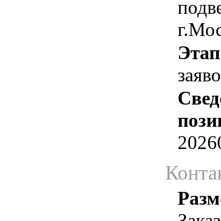
подв
г.Мо
Этап
заяв
Свед
пози
2026
Конта
Разм
Зака