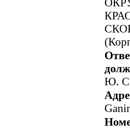
ОКР
КРА
СКО
(Корп
Отве
долж
Ю. С
Адре
Gani
Номе