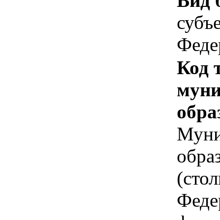
Вид 
субъ
Феде
Код 
муни
обра
Муни
обра
(сто
Феде