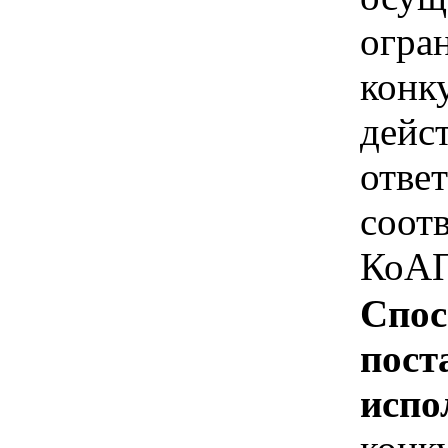
огра
конк
дейс
отве
соотв
КоАП
Спос
пост
испо