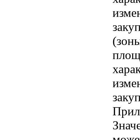
изме
заку
(зон
площ
хара
изме
заку
Прил
Знач
може