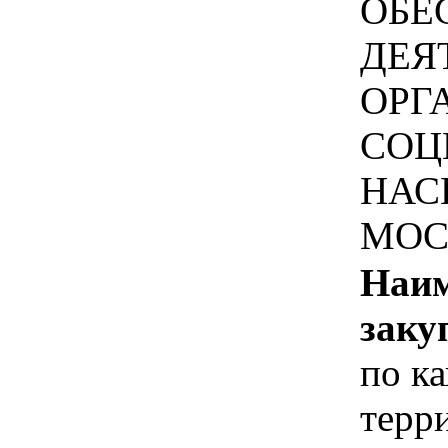
ОБЕ
ДЕЯ
ОРГ
СОЦ
НАС
МОС
Наим
заку
по к
терр