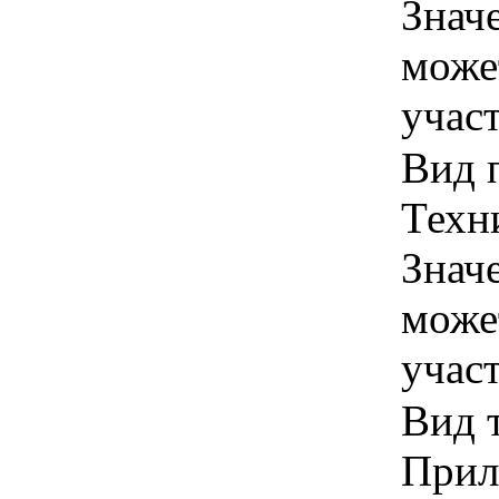
Знач
може
учас
Вид 
Техн
Знач
може
учас
Вид 
Прил