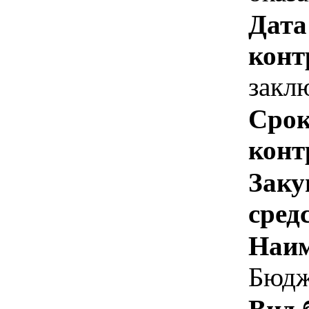
Дата
конт
закл
Срок
конт
Заку
сред
Наим
Бюдж