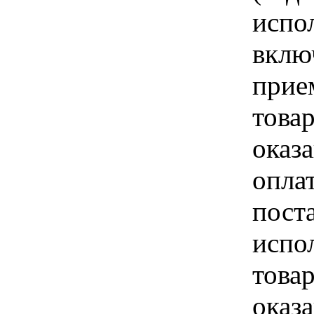
испо
вклю
прие
това
оказа
опла
пост
испо
това
оказ