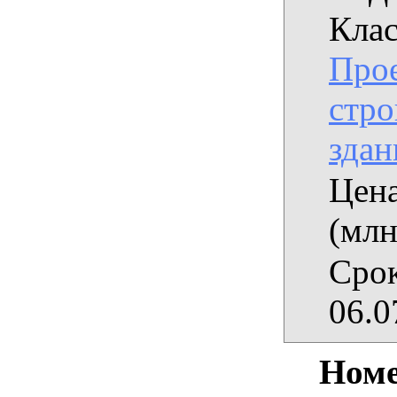
Клас
Прое
стро
здан
Цена
(млн
Срок
06.0
Номе