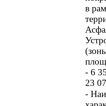
в ра
терр
Асфа
Устр
(зон
площ
- 6 3
23 0
- На
хара