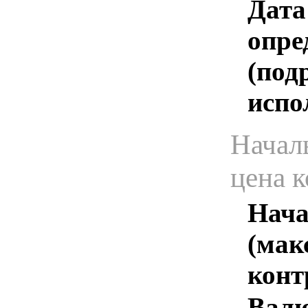
Дата
опре
(под
испо
Начал
цена 
Нача
(мак
конт
Валю