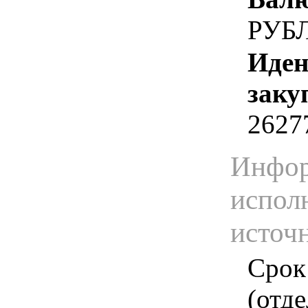
РУБ
Иден
заку
2627
Инфор
испол
источ
Срок
(отд