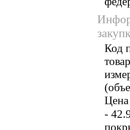
феде
Инфор
закуп
Код 
товар
изме
(объе
Цена 
- 42.
покр