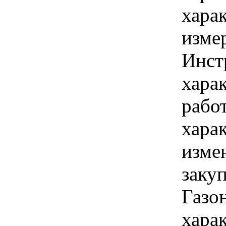
хара
изме
Инст
хара
рабо
хара
изме
заку
Газо
хара