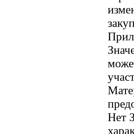
изме
заку
Прил
Знач
може
учас
Мате
пред
Нет 
хара