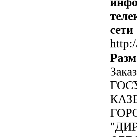
инфо
теле
сети
http:/
Разм
Зака
ГОС
КАЗ
ГОР
"ДИ