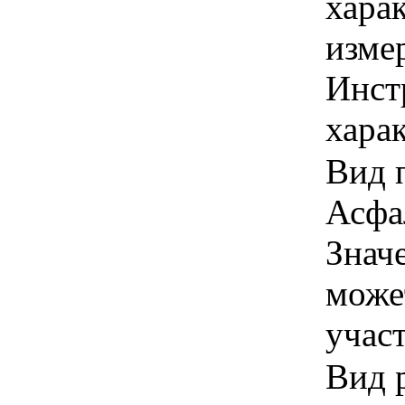
хара
изме
Инст
харак
Вид 
Асфа
Знач
може
учас
Вид р