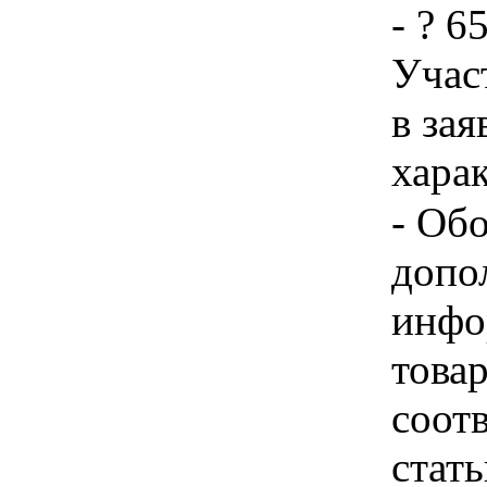
- ? 6
Учас
в зая
хара
- Об
допо
инфо
товар
соот
стат