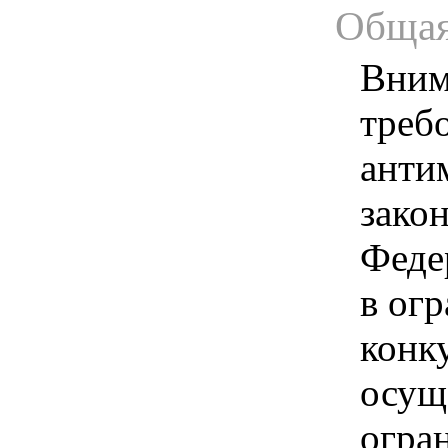
Общая
Вним
треб
анти
зако
Феде
в ог
конк
осущ
огра