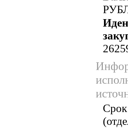
РУБ
Иден
заку
2625
Инфор
испол
источ
Срок
(отд