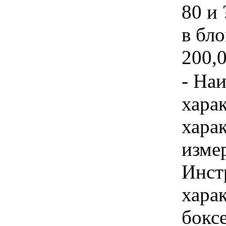
80 и 
в бло
200,0
- На
хара
хара
изме
Инст
харак
бокс