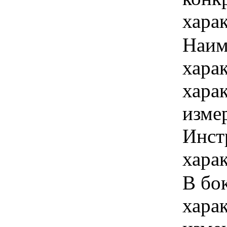
хара
Наим
хара
хара
изме
Инст
харак
В бок
хара