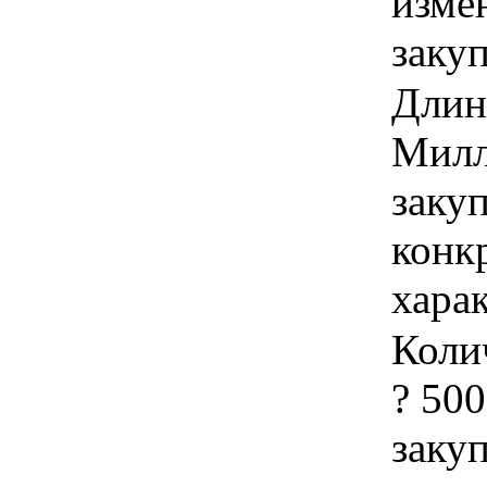
изме
заку
Длина
Милл
закуп
конк
хара
Колич
? 500
закуп