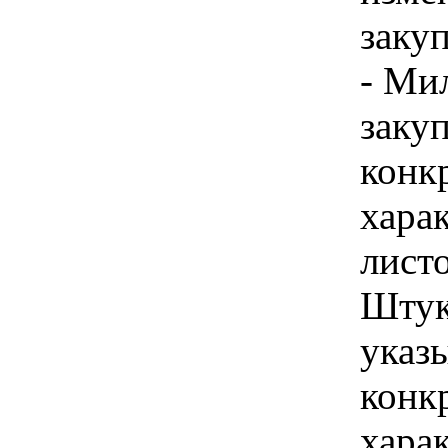
закуп
- Ми
закуп
конк
хара
листо
Штук
указы
конк
хара