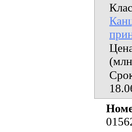
Клас
Кан
при
Цена
(млн
Срок
18.0
Номе
0156