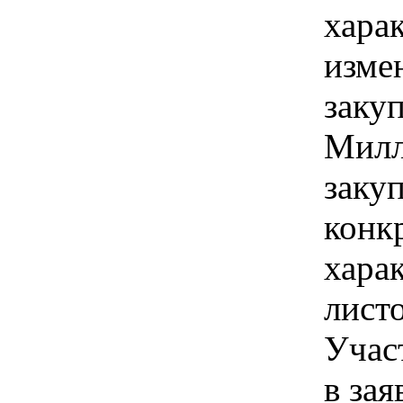
хара
изме
закуп
Милл
закуп
конк
хара
листо
Учас
в зая