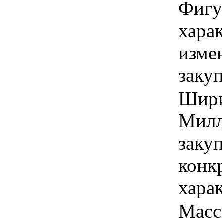
Фигур
хара
изме
заку
Ширин
Милл
закуп
конк
хара
Масс