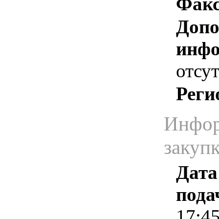
Факс
Допо
инфо
отсут
Реги
Инфор
закуп
Дата
пода
17:4