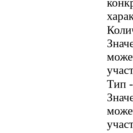
конк
хара
Колич
Знач
може
учас
Тип -
Знач
може
учас