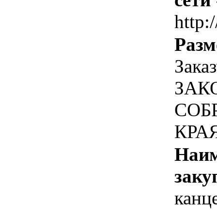
http:
Разм
Зака
ЗАК
СОБ
КРА
Наим
заку
канц