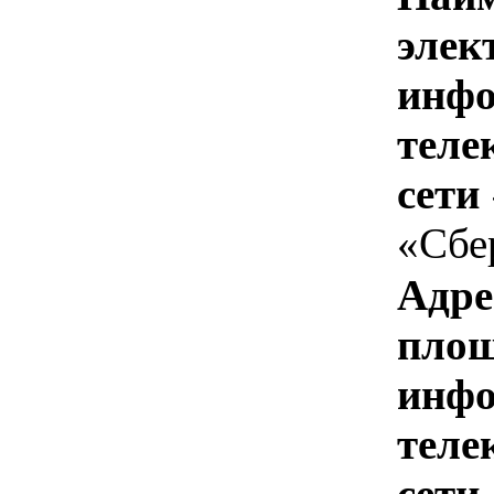
элек
инфо
теле
сети
«Сбе
Адре
площ
инфо
теле
сети