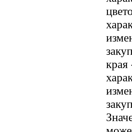
цвето
хара
изме
закуп
края 
хара
изме
закуп
Знач
може