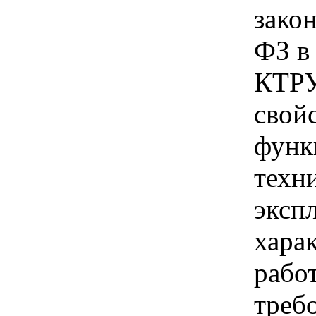
закон
ФЗ в 
КТРУ
свойс
функ
техн
эксп
харак
рабо
треб