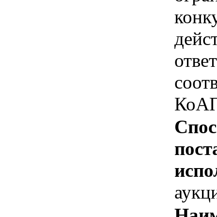
конк
дейс
отве
соотв
КоАП
Спос
пост
испо
аукц
Наим