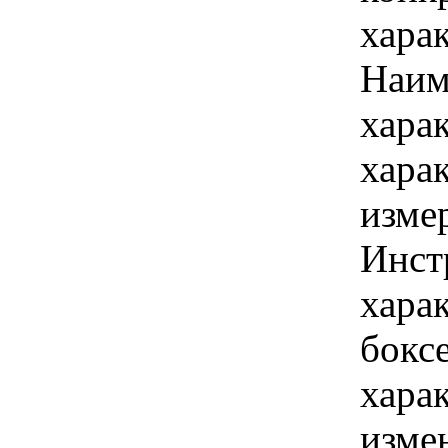
хара
Наим
хара
хара
изме
Инст
харак
боксе
хара
изме