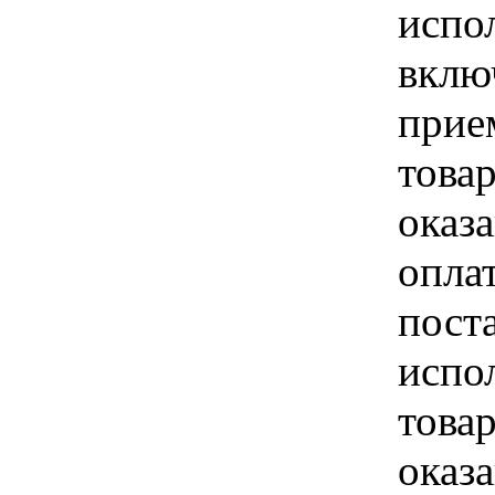
испо
вклю
прие
това
оказа
опла
пост
испо
това
оказ