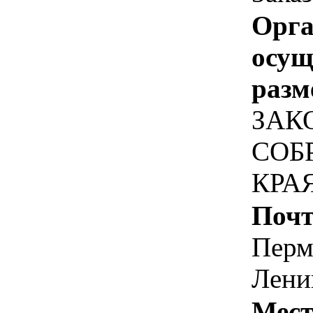
Орга
осу
разм
ЗАК
СОБ
КРА
Почт
Перм
Лени
Мест