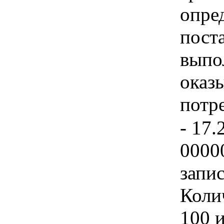
опре
пост
выпо
оказ
потр
- 17.
0000
запис
Колич
100 