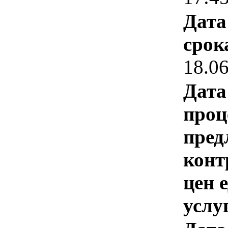
Дата
срок
18.0
Дата
проц
пред
конт
цен 
услу