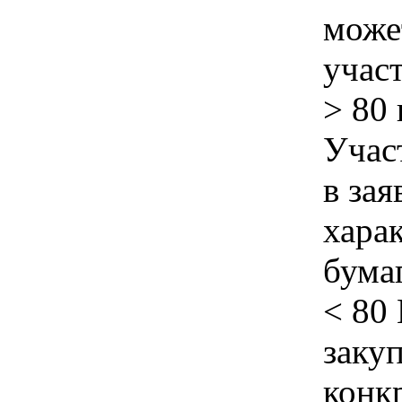
може
учас
> 80
Учас
в зая
хара
бума
< 80
закуп
конк