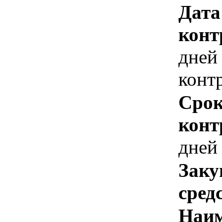
Дата
конт
дней
конт
Срок
конт
дней
Заку
сред
Наим