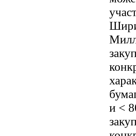
учас
Ширин
Милл
закуп
конк
хара
бума
и < 8
закуп
конк