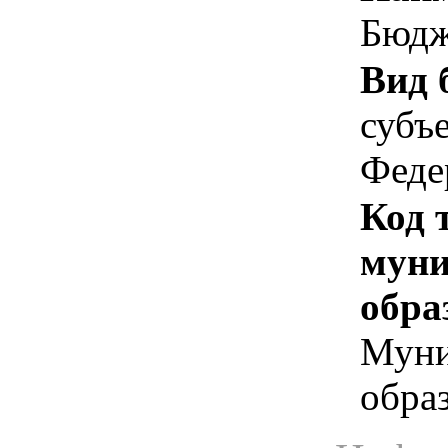
Бюдж
Вид 
субъ
Феде
Код 
муни
обра
Муни
обра