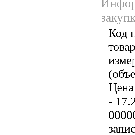
Инфор
закуп
Код 
товар
изме
(объе
Цена 
- 17.
0000
запи