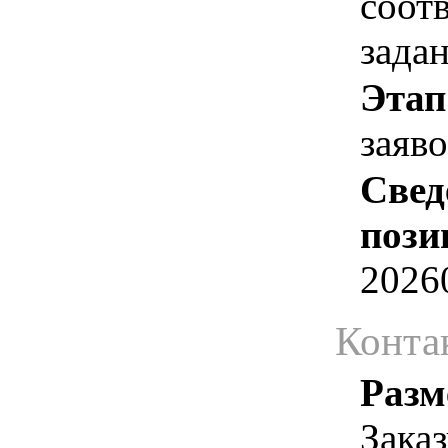
соот
зада
Этап
заяв
Свед
пози
2026
Конта
Разм
Зака