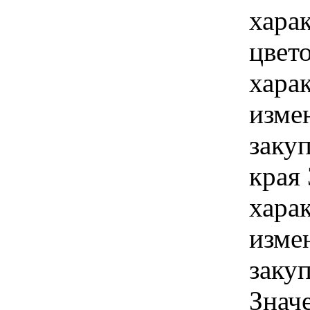
хара
цвет
хара
изме
заку
края
хара
изме
заку
Знач