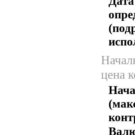
Дата
опре
(под
испо
Начал
цена 
Нача
(мак
конт
Валю