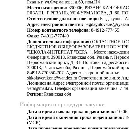
Рязань г, ул.Фурманова, д.60, пом.Н4
Место нахождения:
390006, РЯЗАНСКАЯ ОБЛАСТ
РЯЗАНЬ, Г РЯЗАНЬ, УЛ ФУРМАНОВА, Д. 60, П
Ответственное должностное лицо:
Багдагулова А.
Адрес электронной почты:
bagdagulova.as@ryazan
Номер контактного телефона:
8-4912-777455
Факс:
7-4912-777449
Дополнительная информация:
ОБЛАСТНОЕ ГО
БЮДЖЕТНОЕ ОБЩЕОБРАЗОВАТЕЛЬНОЕ УЧР
"ШКОЛА-ИНТЕРНАТ "ВЕРА"". Место нахождения
Федерация, 390013, Рязанская обл, Рязань г, Перво
Первомайский пр-кт, Д. 31. Почтовый адрес:Росси
390013, Рязанская обл, Рязань г, Первомайский пр-к
8-4912-770350-707. Адрес электронной почты:
shkolaverakont@yandex.ru Ответственное лицо: Ан
Леонидовна,Адрес электронной почты организации 
vera@mail.ru, Телефон организации заказчика: 7-4
Регион:
Рязанская обл
Информация о процедуре закупки
Дата и время начала срока подачи заявок:
10.06.
Дата и время окончания срока подачи заявок:
19
(МСК)
Дата проведения процедуры подачи предложений