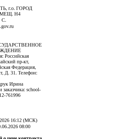
Ь, г.о. ГОРОД
ОМЕЩ. Н4
 С.
.gov.ru
СУДАРСТВЕННОЕ
ЕЖДЕНИЕ
: Российская
майский пр-кт,
йская Федерация,
т, Д. 31. Телефон:
друк Ирина
заказчика: school-
912-761996
2026 16:12 (МСК)
.06.2026 08:00
 о цене контракта