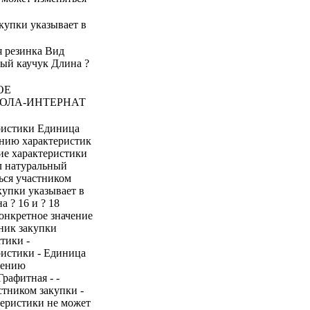
акупки указывает в
ая резинка Вид
ый каучук Длина ?
ОЕ
ОЛА-ИНТЕРНАТ
ристики Единица
ению характеристик
ие характеристики
л натуральный
ься участником
купки указывает в
 ? 16 и ? 18
онкретное значение
ник закупки
тики -
ристики - Единица
нению
Графитная - -
стником закупки -
теристики не может