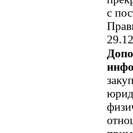
с по
Прав
29.1
Допо
инфо
заку
юрид
физи
отно