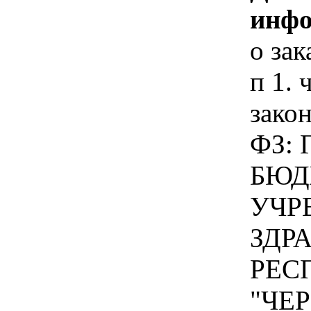
инфо
о зак
п 1. 
зако
ФЗ:
БЮД
УЧР
ЗДР
РЕС
"ЧЕ