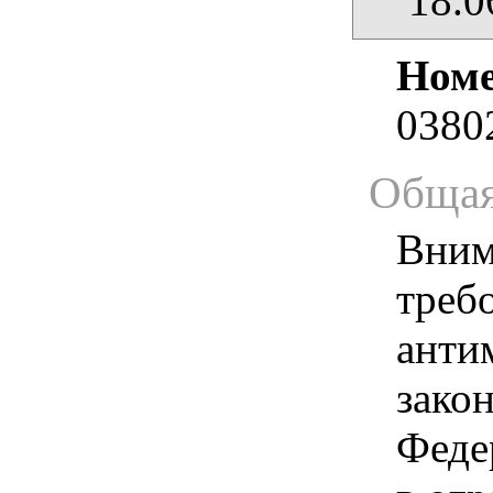
18.0
Номе
0380
Общая
Вним
треб
анти
зако
Феде