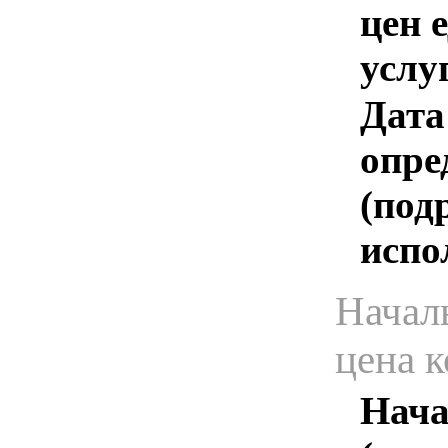
цен 
услу
Дата
опре
(под
испо
Начал
цена 
Нача