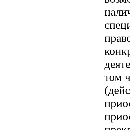
нали
спец
прав
конк
деяте
том ч
(дей
прио
прио
прек