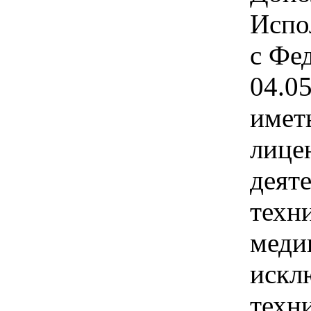
Испо
с Фе
04.0
имет
лице
деят
техн
меди
искл
техн