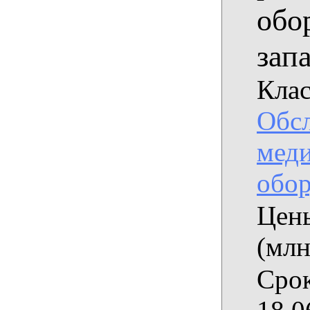
обо
зап
Клас
Обс
мед
обор
Цены
(млн
Срок