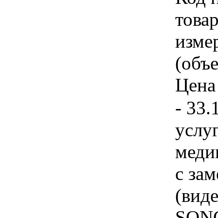
товар
изме
(объе
Цена 
- 33.
услу
меди
с за
(вид
SONO