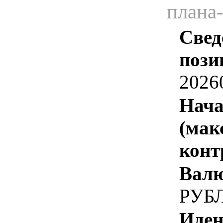
плана
Свед
пози
2026
Нача
(мак
конт
Валю
РУБ
Иден