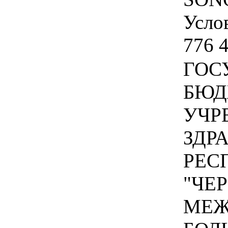
Услов
776 4
ГОС
БЮД
УЧР
ЗДР
РЕС
"ЧЕ
МЕЖ