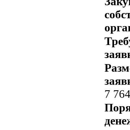
Заку
собс
орга
Треб
заяв
Разм
заяв
7 76
Поря
дене