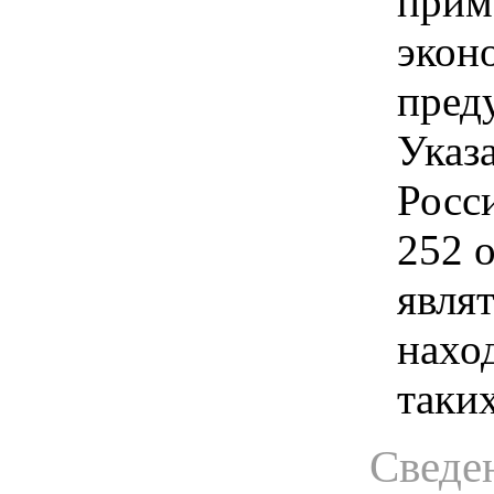
прим
экон
преду
Указ
Росс
252 о
явля
нахо
таких
Сведен