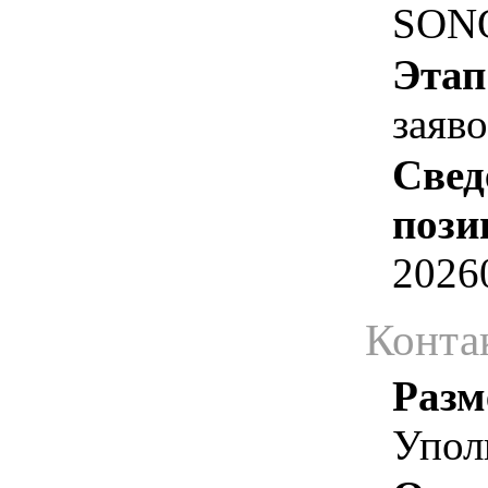
SON
Этап
заяв
Свед
пози
2026
Конта
Разм
Упол