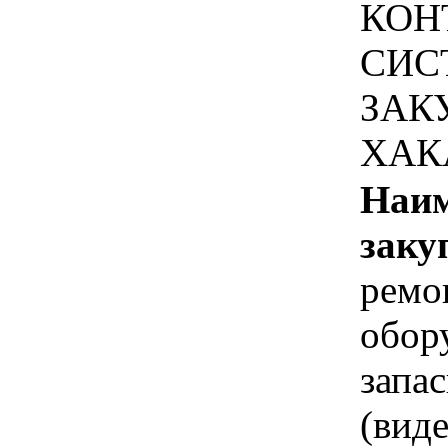
КОН
СИС
ЗАК
ХАК
Наим
заку
ремо
обор
запа
(вид