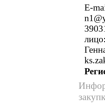
Е-mai
n1@y
3903
лицо
Генн
ks.z
Реги
Инфор
закуп