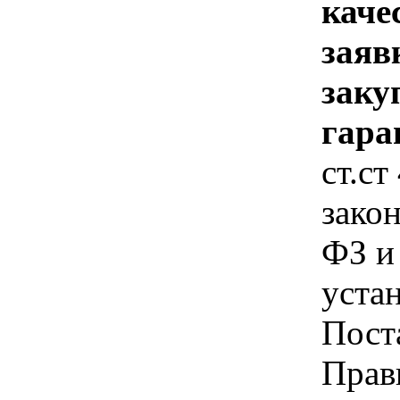
каче
заяв
заку
гара
ст.ст
зако
ФЗ и
уста
Пост
Прав