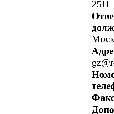
25Н
Отве
долж
Моск
Адре
gz@r
Номе
теле
Факс
Допо