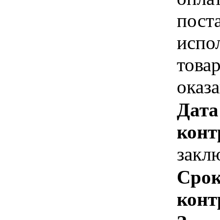
пост
испо
това
оказ
Дата
конт
закл
Срок
конт