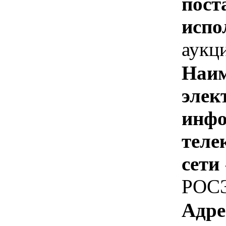
пост
испо
аукц
Наим
элек
инфо
теле
сети
РОС
Адре