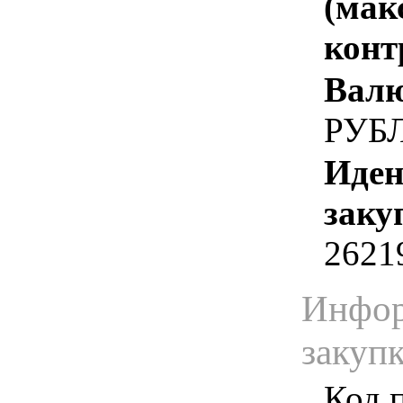
(мак
конт
Валю
РУБ
Иден
заку
2621
Инфор
закуп
Код 