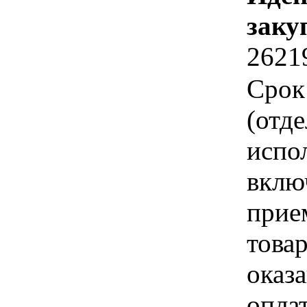
заку
2621
Срок
(отд
испо
вклю
прие
това
оказа
опла