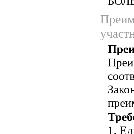
БОЛЬ
Преим
участ
Преи
Преи
соотв
Зако
преи
Треб
1. Е