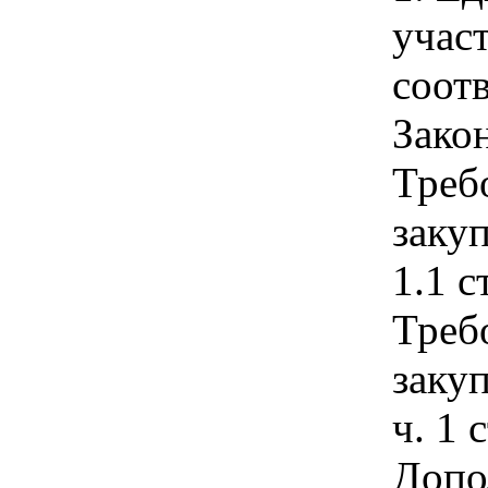
учас
соотв
Зако
Треб
закуп
1.1 с
Треб
закуп
ч. 1 
Допо