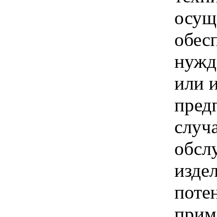
осущ
обес
нужд
или 
пред
случ
обсл
изде
поте
прим