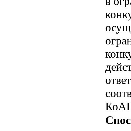
в ог
конк
осущ
огра
конк
дейс
отве
соотв
КоАП
Спос