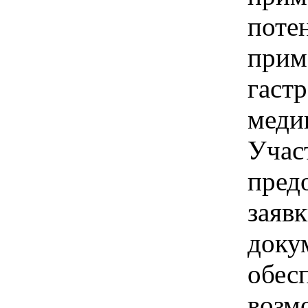
поте
прим
гаст
меди
Учас
предо
заявк
доку
обес
возм