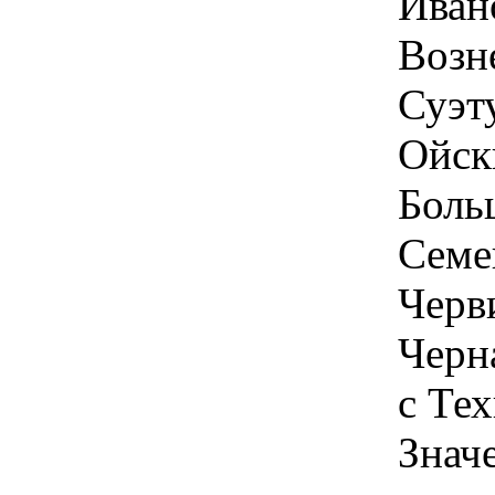
Ивано
Возн
Суэту
Ойски
Больш
Семен
Черви
Черн
с Те
Знач