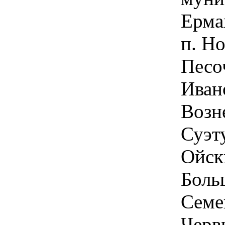
Ермак
п. Н
Песо
Ивано
Возн
Суэту
Ойски
Больш
Семен
Черви