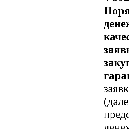
Поря
дене
каче
заяв
заку
гара
заявк
(дал
предо
дене