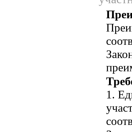
Преи
Преи
соотв
Зако
преи
Треб
1. Е
учас
соотв