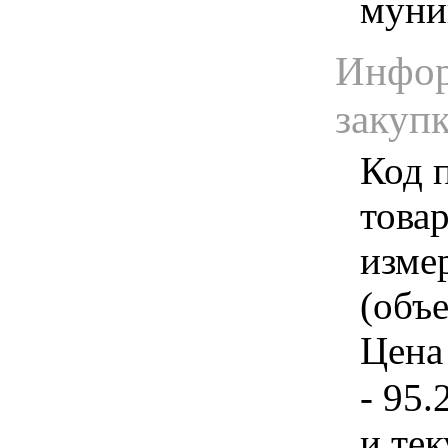
муни
Инфор
закуп
Код 
товар
изме
(объе
Цена 
- 95.
и те