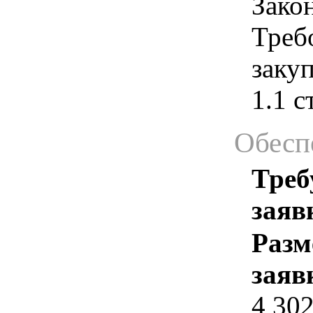
Зако
Треб
закуп
1.1 с
Обесп
Треб
заяв
Разм
заяв
4 30