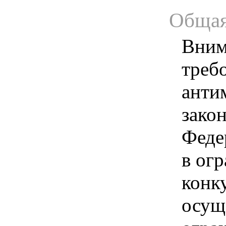
Общая
Вним
треб
анти
зако
Феде
в ог
конк
осущ