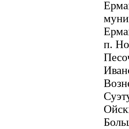
Ерма
муни
Ермак
п. Н
Песо
Ивано
Возн
Суэту
Ойски
Больш