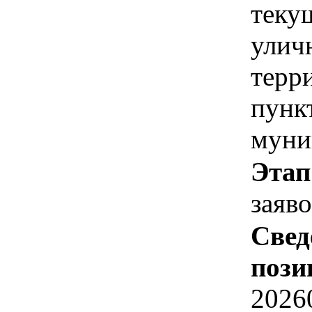
теку
улич
терр
пунк
муни
Этап
заяв
Свед
пози
2026