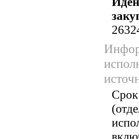
Иден
заку
2632
Инфор
испол
источ
Срок
(отд
испо
вклю