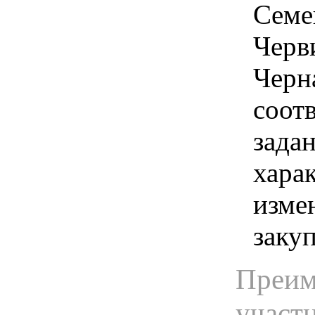
Семен
Черви
Черна
соот
задан
хара
изме
заку
Преим
участ