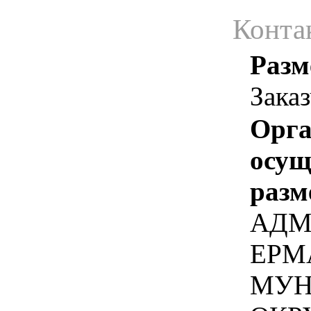
Конта
Разм
Зака
Орга
осу
разм
АДМ
ЕРМ
МУН