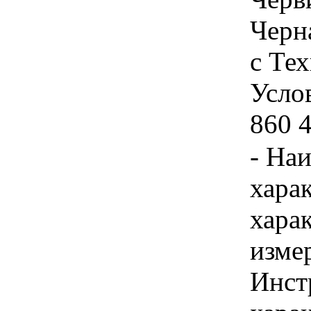
Черн
с Те
Услов
860 4
- На
хара
хара
изме
Инст