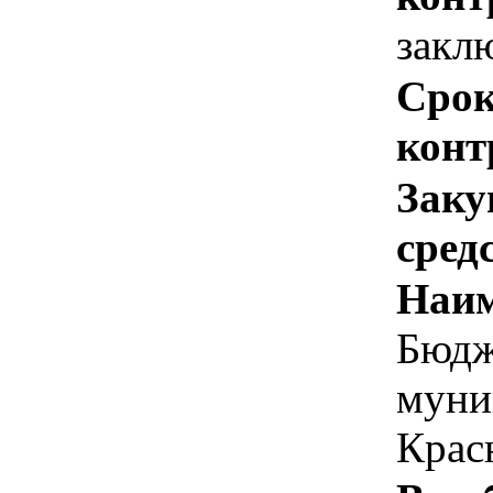
закл
Срок
конт
Заку
сред
Наим
Бюдж
муни
Крас