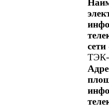
Наим
элек
инфо
теле
сети
ТЭК-
Адре
площ
инфо
теле