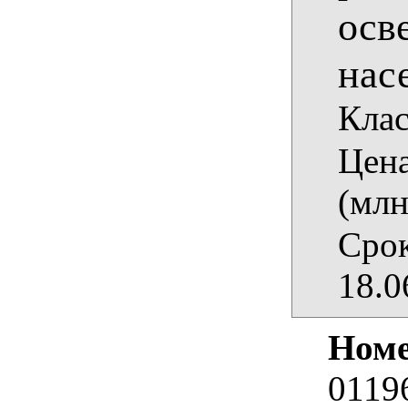
осв
нас
Кла
Цена
(млн
Срок
18.0
Номе
0119