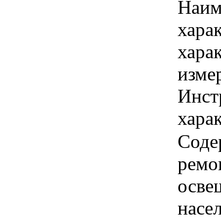
Наим
хара
хара
изме
Инст
харак
Соде
ремо
осве
насе