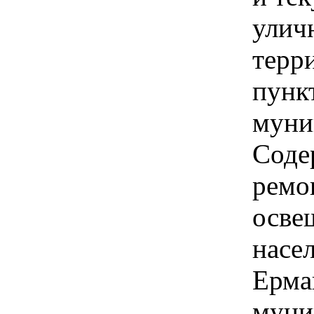
улич
терр
пунк
муни
Соде
ремо
осве
насе
Ерма
муни