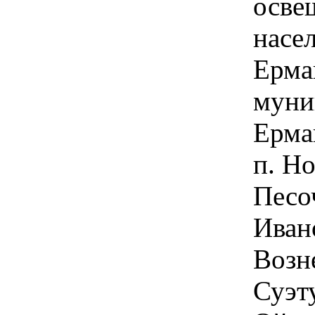
осве
насе
Ерма
муни
Ермак
п. Н
Песо
Ивано
Возн
Суэту