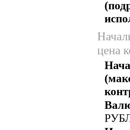
(под
испо
Начал
цена 
Нача
(мак
конт
Валю
РУБ