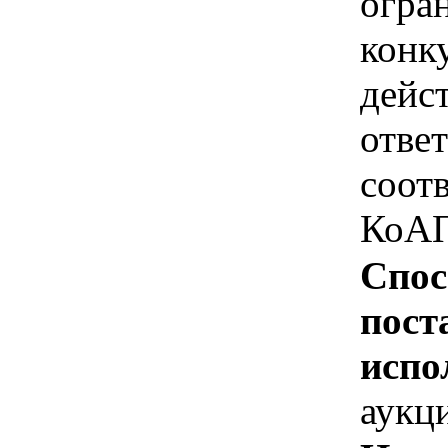
огра
конк
дейс
отве
соотв
КоАП
Спос
пост
испо
аукц