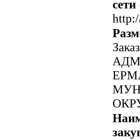
сети
http:
Разм
Зака
АДМ
ЕРМ
МУН
ОКР
Наим
заку