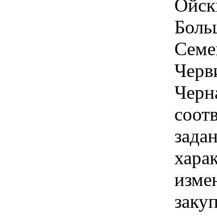
Ойски
Больш
Семен
Черви
Черна
соот
задан
хара
изме
заку