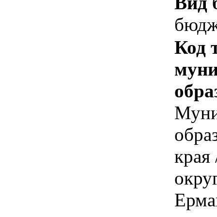
Вид 
бюдж
Код 
муни
обра
Муни
обра
края
округ
Ерма