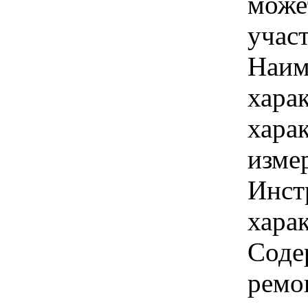
може
учас
Наим
хара
хара
изме
Инст
харак
Соде
ремо