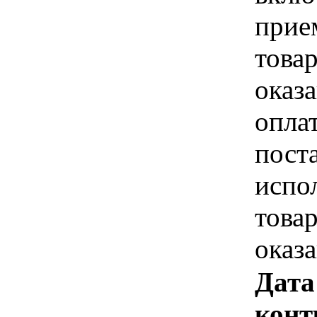
прие
това
оказа
опла
пост
испо
това
оказ
Дата
конт