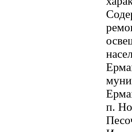
харак
Соде
ремо
осве
насе
Ерма
муни
Ермак
п. Н
Песо