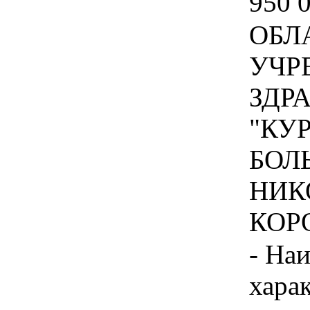
950 
ОБЛ
УЧР
ЗДР
"КУ
БОЛ
НИК
КОРО
- На
хара