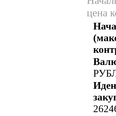
Начал
цена 
Нача
(мак
конт
Валю
РУБ
Иден
заку
2624