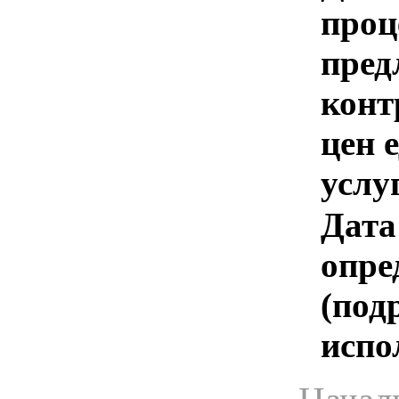
проц
пред
конт
цен 
услу
Дата
опре
(под
испо