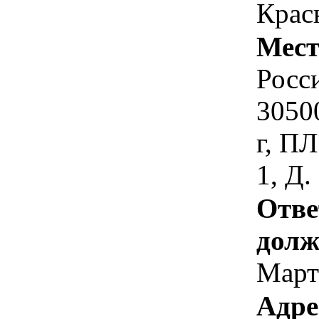
Крас
Мест
Росс
3050
г, П
1, Д.
Отве
долж
Март
Адре