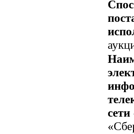
Спос
пост
испо
аукц
Наим
элек
инфо
теле
сети
«Сбе