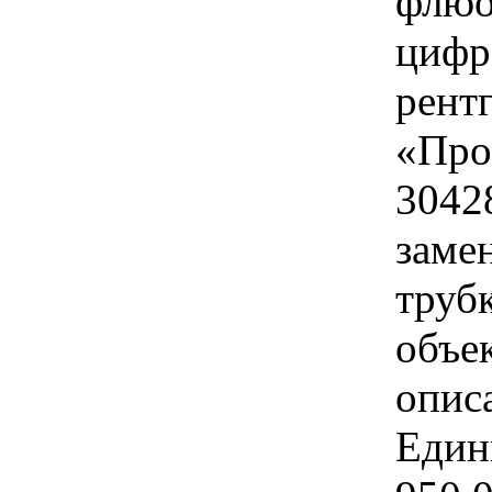
флюо
цифр
рент
«Про
3042
заме
труб
объек
опис
Едини