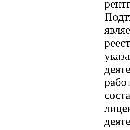
рент
Подт
явля
реес
указ
деят
работ
сост
лице
деят