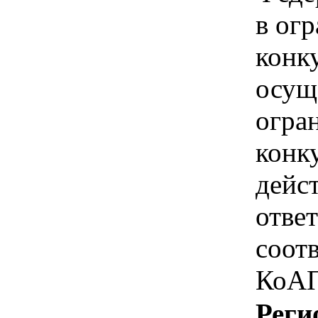
в ог
конк
осущ
огра
конк
дейс
отве
соотв
КоАП
Реги