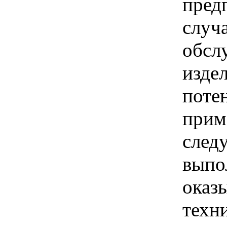
пред
случ
обсл
изде
поте
прим
след
выпо
оказ
техн