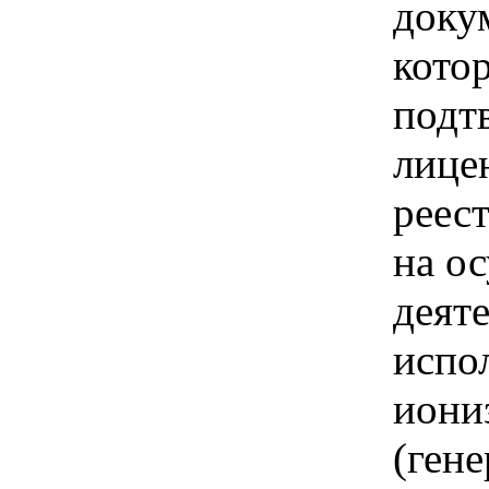
доку
кото
подт
лицен
реес
на о
деят
испо
иони
(ген