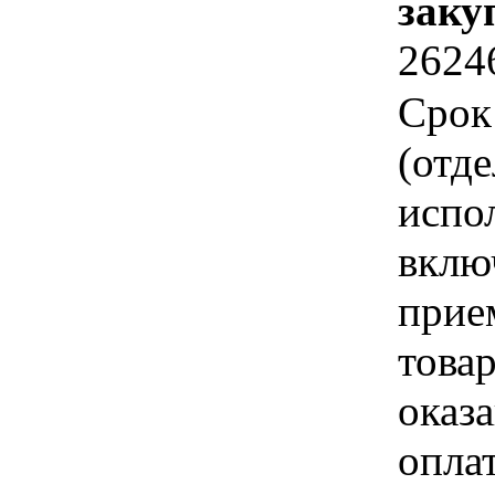
заку
2624
Срок
(отд
испо
вклю
прие
това
оказа
опла