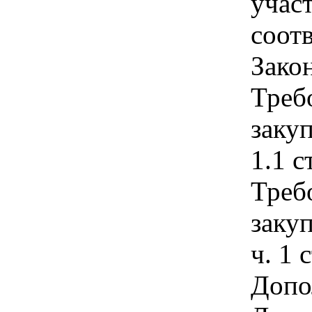
учас
соотв
Зако
Треб
закуп
1.1 с
Треб
закуп
ч. 1 
Допо