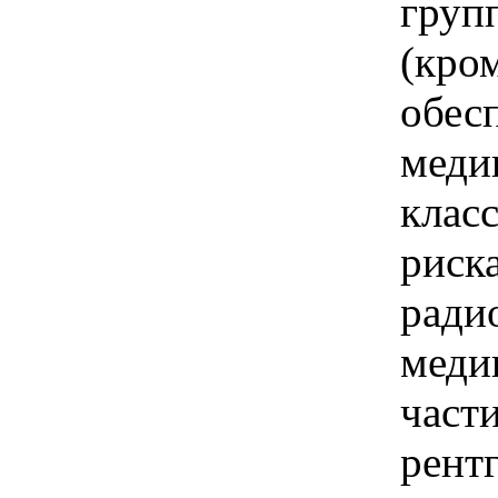
груп
(кро
обес
меди
клас
риск
ради
меди
част
рент