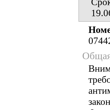
Срок
19.0
Номе
0744
Общая
Вним
треб
анти
зако