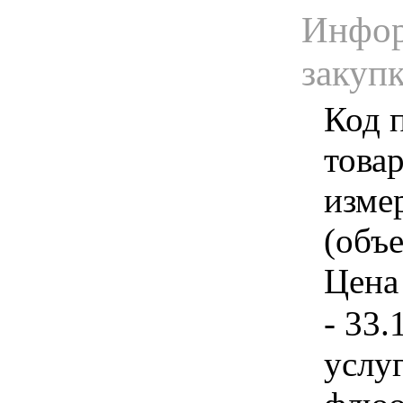
Инфор
закуп
Код 
товар
изме
(объе
Цена 
- 33.
услу