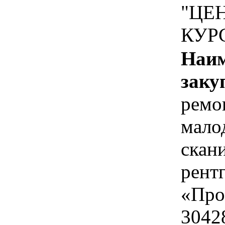
"ЦЕ
КУР
Наим
заку
ремо
мало
скан
рент
«Про
3042