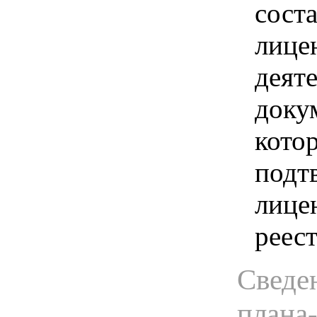
сост
лице
деят
доку
кото
подт
лицен
реес
Сведен
плана