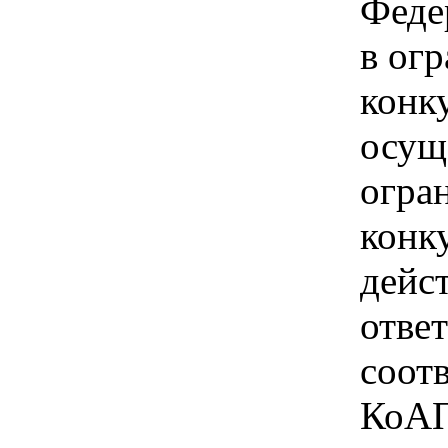
Феде
в ог
конк
осущ
огра
конк
дейс
отве
соотв
КоАП