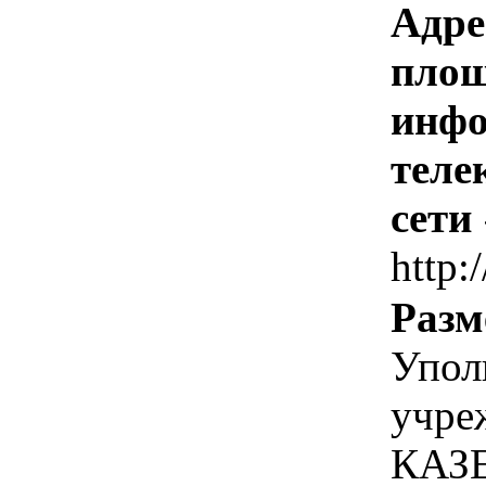
Адре
площ
инфо
теле
сети
http:
Разм
Упол
учр
КАЗ