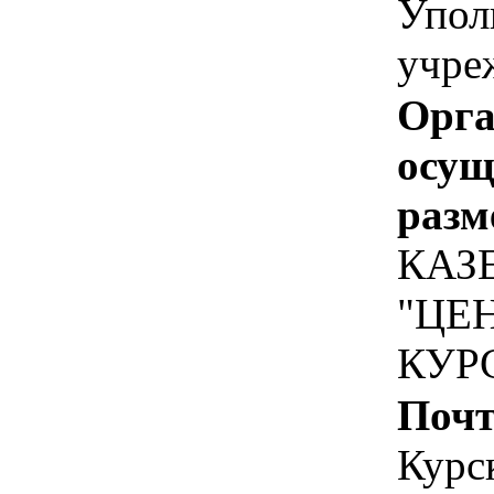
Упол
учре
Орга
осу
разм
КАЗ
"ЦЕ
КУР
Почт
Курск