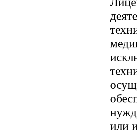
Лице
деят
техн
меди
искл
техн
осущ
обес
нужд
или 