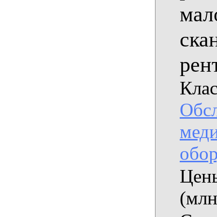
мал
ска
рен
Клас
Обс
мед
обор
Цены
(млн