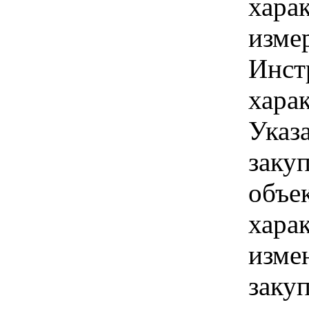
хара
изме
Инст
харак
Указ
заку
объе
хара
изме
заку