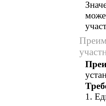
Знач
може
учас
Преим
участ
Преи
уста
Треб
1. Е