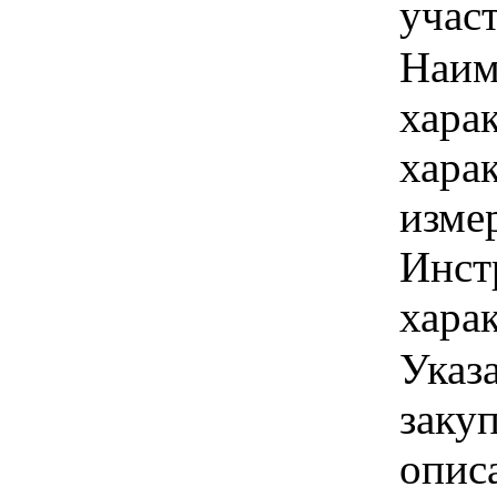
учас
Наим
хара
хара
изме
Инст
харак
Указ
закуп
описа