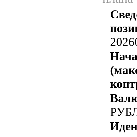
Свед
пози
2026
Нача
(мак
конт
Валю
РУБ
Иден