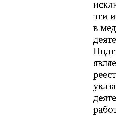
искл
эти 
в ме
деяте
Подт
явля
реес
указ
деят
работ