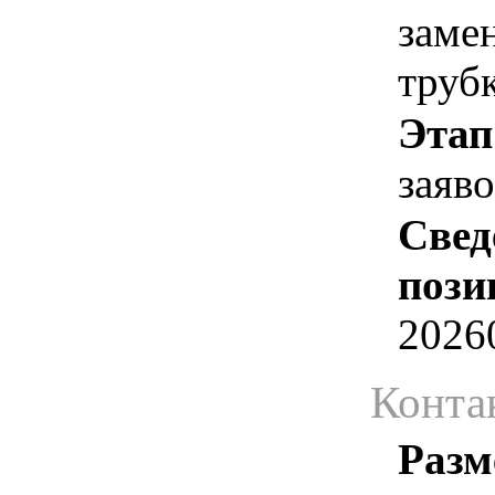
заме
труб
Этап
заяв
Свед
пози
2026
Конта
Разм