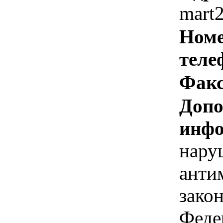
mart
Номе
теле
Факс
Допо
инфо
нару
анти
зако
Феде