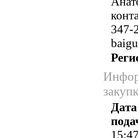
Анат
конта
347-2
baigu
Реги
Инфор
закуп
Дата
пода
15:4