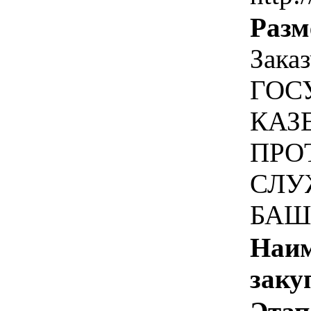
Разм
Зака
ГОС
КАЗ
ПРО
СЛУ
БАШ
Наим
заку