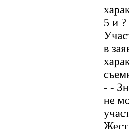
харак
5 и ?
Учас
в зая
хара
съем
- - З
не м
учас
Жест