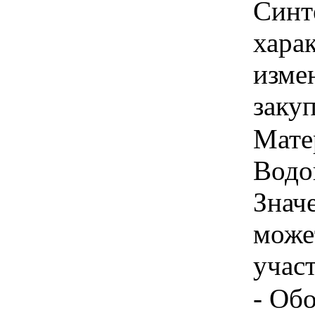
Синт
хара
изме
заку
Мате
Водо
Знач
може
учас
- Об