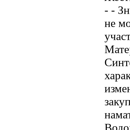
- - З
не м
учас
Мате
Синт
хара
изме
заку
нама
Водо