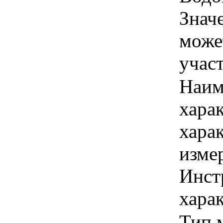
Знач
може
учас
Наим
хара
хара
изме
Инст
харак
Тип 