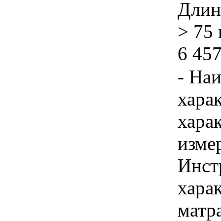
Длин
> 75 
6 457
- На
хара
хара
изме
Инст
харак
матр