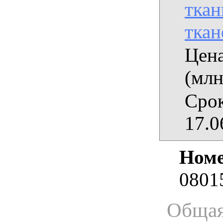
ткан
ткан
Цена
(млн
Срок
17.0
Номе
0801
Общая