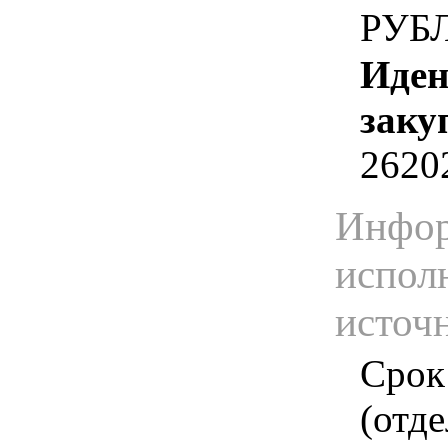
РУБ
Иден
заку
2620
Инфор
испол
источ
Срок
(отд