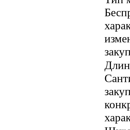
Бесп
хара
изме
заку
Длина
Сант
закуп
конк
хара