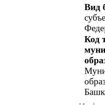
Вид 
субъ
Феде
Код 
муни
обра
Муни
обра
Башк