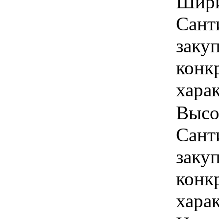
Ширин
Сант
закуп
конк
хара
Высот
Сант
закуп
конк
хара