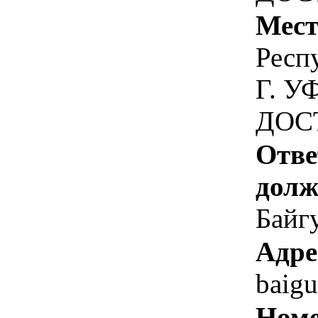
Мест
Респ
Г. У
ДОС
Отве
долж
Байг
Адре
baig
Номе