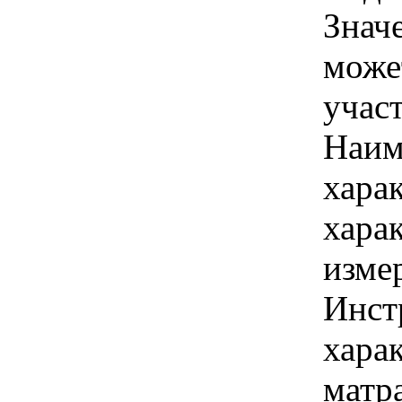
Знач
може
учас
Наим
хара
хара
изме
Инст
харак
матр