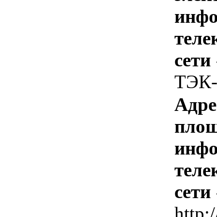
инфо
теле
сети
ТЭК-
Адре
площ
инфо
теле
сети
http: