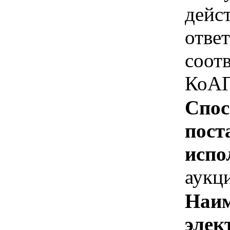
дейс
отве
соотв
КоАП
Спос
пост
испо
аукц
Наим
элек