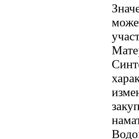
Знач
може
учас
Мате
Синт
хара
изме
заку
нама
Водо