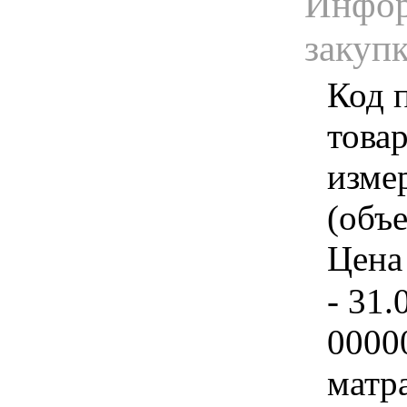
Инфор
закуп
Код 
товар
изме
(объе
Цена 
- 31.
0000
матр