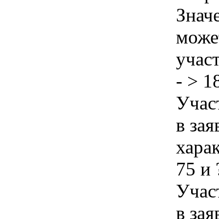
Знач
може
учас
- > 1
Учас
в зая
хара
75 и 
Учас
в зая