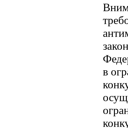
Вним
треб
анти
зако
Феде
в ог
конк
осущ
огра
конк