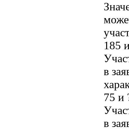
Знач
може
учас
185 
Учас
в зая
хара
75 и
Учас
в зая