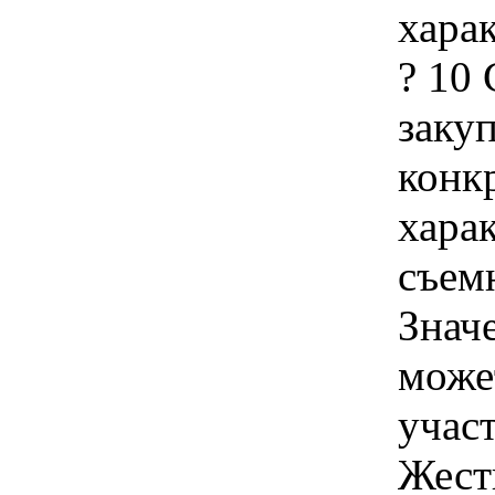
хара
? 10
закуп
конк
хара
съем
Знач
може
учас
Жест