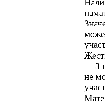
Нали
намат
Знач
може
учас
Жест
- - З
не м
учас
Мате