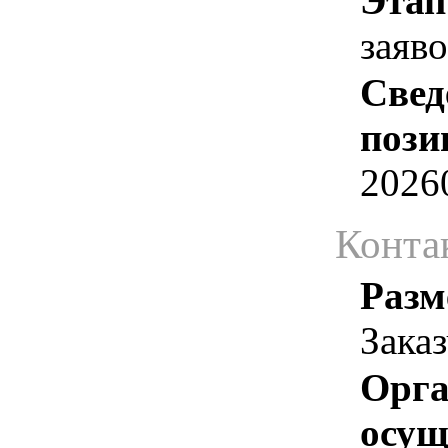
Этап
заяв
Свед
пози
2026
Конта
Разм
Зака
Орга
осу