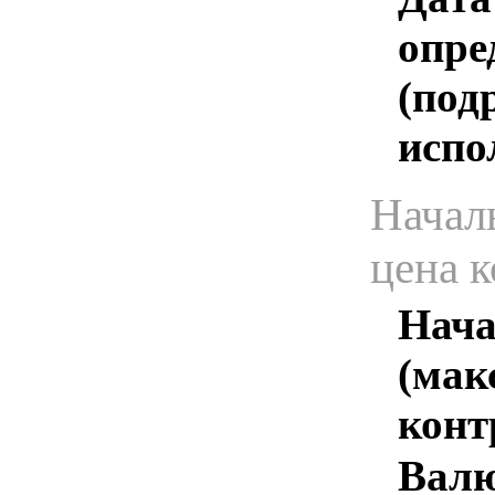
опре
(под
испо
Начал
цена 
Нача
(мак
конт
Валю