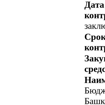
Дата
конт
закл
Срок
конт
Заку
сред
Наим
Бюдж
Башк