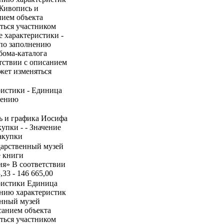
«Живопись и
нием объекта
ться участником
е характеристики -
 по заполнению
ьбома-каталога
тствии с описанием
ожет изменяться
ристики - Единица
нению
ь и графика Иосифа
упки - - Значение
акупки
ударственный музей
е книги
ия» В соответствии
,33 - 146 665,00
ристики Единица
ению характеристик
енный музей
санием объекта
ться участником