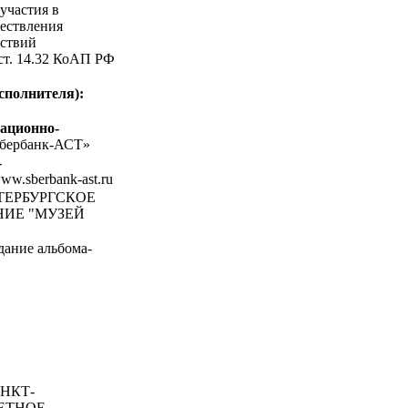
участия в
ествления
ствий
 ст. 14.32 КоАП РФ
сполнителя):
ационно-
бербанк-АСТ»
-
www.sberbank-ast.ru
ЕТЕРБУРГСКОЕ
ИЕ "МУЗЕЙ
дание альбома-
НКТ-
ЕТНОЕ