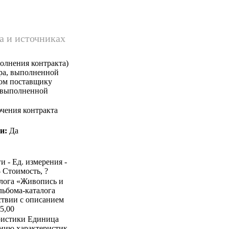
а и источниках
олнения контракта)
ара, выполненной
ком поставщику
, выполненной
чения контракта
и:
Да
и - Ед. измерения -
- Стоимость, ?
талога «Живопись и
льбома-каталога
ствии с описанием
35,00
ристики Единица
ению характеристик