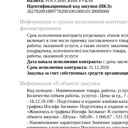
Валюта:
РОССИЙСКИЙ РУБЛЬ
Идентификационный код закупки (ИКЗ):
262782001889778200100100010130000000
Информация о сроках исполнения контракт
финансирования
Срок исполнения контракта (отдельных этапов исп
включает в том числе приемку поставленного тов
работы, оказанной услуги, а также оплату заказчи
(подрядчику, исполнителю) поставленного товара
работы, оказанной услуги
Дата начала исполнения контракта:
с даты заклю
Срок исполнения контракта:
31.12.2026
Закупка за счет собственных средств организаци
Информация об объекте закупки
Код позиции - Наименование товара, работы, услуг
Количество (объем работы, услуги) - Цена за ед., ? 
- 18.12.19.190 - Подготовка и издание альбома-ка
графика Иосифа Зисмана» Подготовка и издание а
«Живопись и графика Иосифа Зисмана» В соответ
объекта закупки - Штука - 500,00 - 1 066,67 - 533 3
- Наименование характеристики Значение характе
измерения характеристики Инструкция по заполн