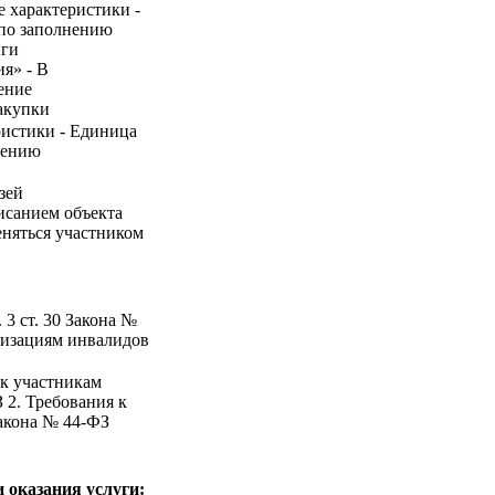
е характеристики -
 по заполнению
иги
я» - В
чение
акупки
ристики - Единица
нению
зей
писанием объекта
еняться участником
 3 ст. 30 Закона №
низациям инвалидов
 к участникам
З 2. Требования к
Закона № 44-ФЗ
 оказания услуги: