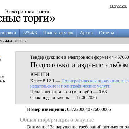
О проекте
тировки
223-ФЗ
Планы закупок
Архив
Отчеты
09 / 44-45766067
а
Тендер (аукцион в электронной форме) 44-457660
и
Подготовка и издание альбом
книги
аты
Класс 8.12.1 —
Полиграфическая продукция, эле
па к
издательские и полиграфические услуги
Цена контракта лота (млн.руб.) — 0.68
Срок подачи заявок — 17.06.2026
Номер извещения:
0372200040726000005
Общая информация о закупке
Внимание! За нарушение требований антимонопо