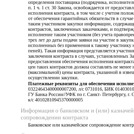
определения поставщика (подрядчика, исполнителя
п. 1 ч. 1 ст. 30 Закона, освобождается от предоста
исполнения контракта, в том числе с учетом положе
от обеспечения гарантийных обязательств в случа
таким участником закупки информации, содержаще
контрактов, заключенных заказчиками, и подтве
исполнение таким участником (без учета правопрее
трех лет до даты подачи заявки на участие в закупк
исполненных без применения к такому участнику 
пеней). Такая информация представляется участни
заключения контракта в случаях, установленных З
предоставления обеспечения исполнения контракт
цен таких контрактов должна составлять не менее 
(максимальной) цены контракта, указанной в изве
осуществлении закупки.
Платежные реквизиты для обеспечения исполне
03224643400000007200, л/c 0731016, БИК 01403010
ГУ Банка России//УФК по г. Санкт- Петербургу, г. 
к/c 40102810945370000005
Информация о банковском и (или) казначе
сопровождении контракта
Банковское или казначейское сопровождение контра