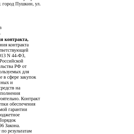
г. город Пушкин, ул.
а
%
я контракта,
ния контракта
ответствующей
013 N 44-ФЗ,
 Российской
льства РФ от
ользуемых для
е в сфере закупок
нных и
редств на
сполнения
тоятельно. Контракт
упки обеспечения
мой гарантии
бюджетное
Порядок
96 Закона.
 по результатам