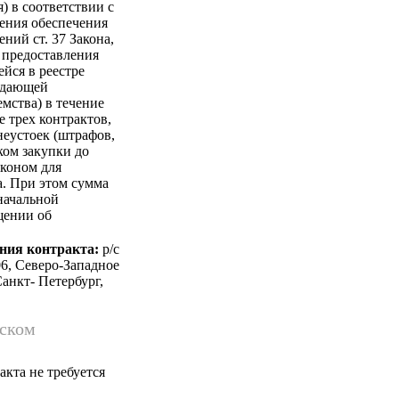
) в соответствии с
вления обеспечения
ний ст. 37 Закона,
е предоставления
йся в реестре
рждающей
мства) в течение
е трех контрактов,
неустоек (штрафов,
ком закупки до
аконом для
а. При этом сумма
начальной
щении об
ния контракта:
p/c
6, Северо-Западное
Санкт- Петербург,
йском
кта не требуется