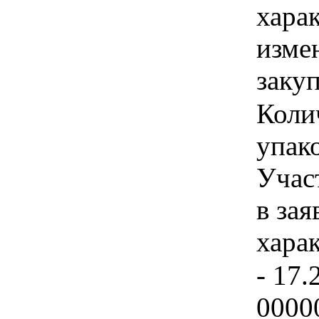
хара
изме
заку
Коли
упако
Учас
в зая
хара
- 17.
0000