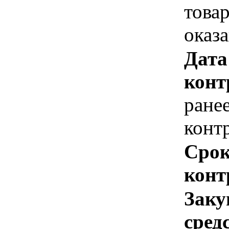
това
оказ
Дата
конт
ране
конт
Срок
конт
Заку
сред