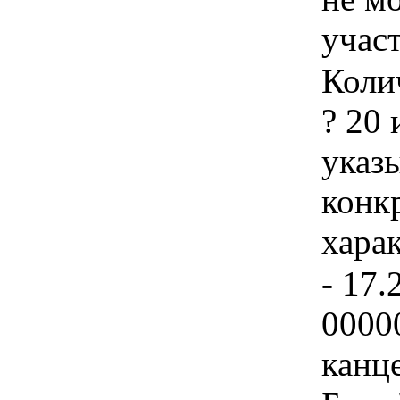
учас
Колич
? 20 
указы
конк
хара
- 17.
0000
канц