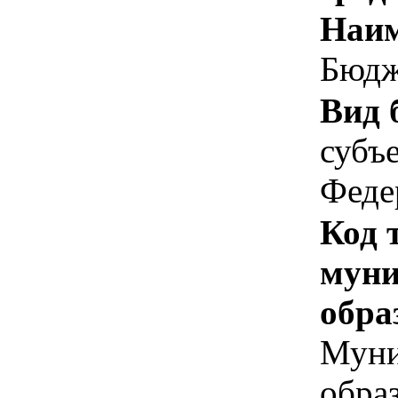
Наим
Бюдж
Вид 
субъ
Феде
Код 
муни
обра
Муни
обра