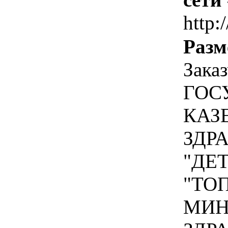
http:/
Разм
Зака
ГОС
КАЗ
ЗДР
"ДЕ
"ТО
МИН