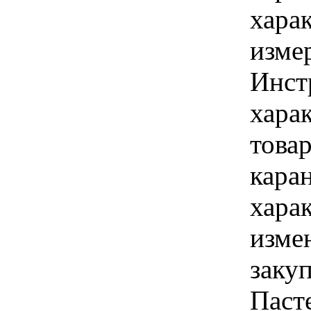
хара
изме
Инст
хара
това
кара
хара
изме
заку
Паст