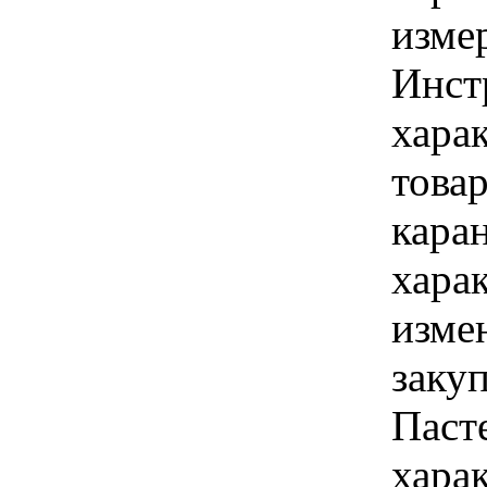
изме
Инст
харак
това
кара
хара
изме
закуп
Паст
хара