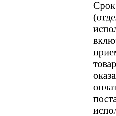
Срок
(отд
испо
вклю
прие
това
оказа
опла
пост
испо