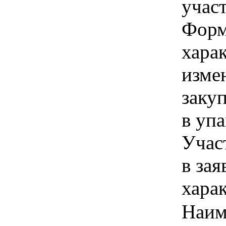
учас
Форма
хара
изме
заку
в упа
Учас
в зая
хара
Наим