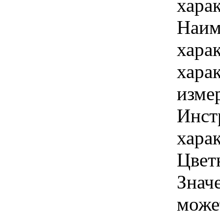
хара
Наим
хара
хара
изме
Инст
харак
Цветн
Знач
може