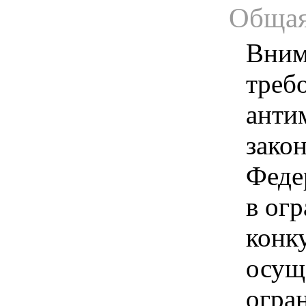
Общая
Вним
треб
анти
зако
Феде
в ог
конк
осущ
огра