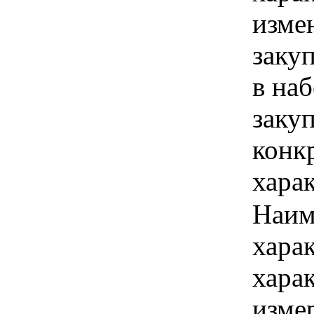
изме
заку
в наб
закуп
конк
хара
Наим
хара
хара
изме