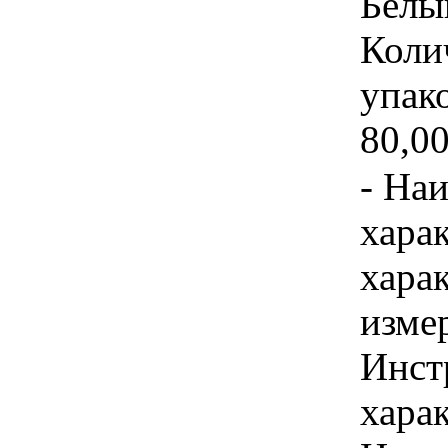
Белы
Коли
упако
80,00
- На
хара
хара
изме
Инст
харак