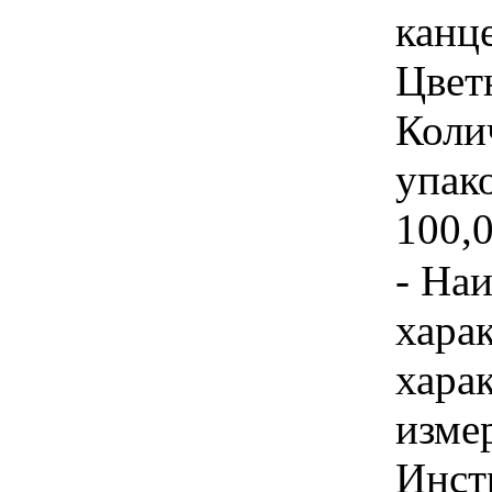
канц
Цвет
Коли
упако
100,0
- На
хара
хара
изме
Инст