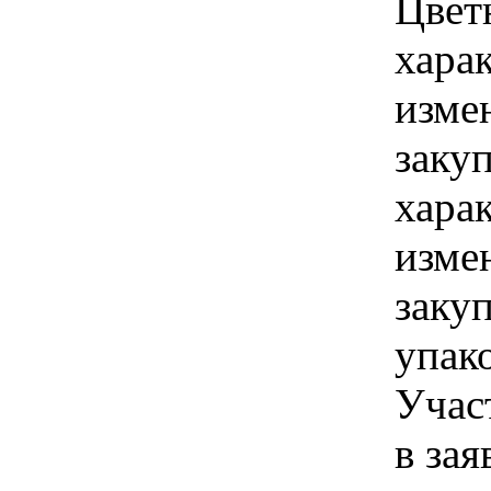
Цвет
хара
изме
заку
хара
изме
заку
упак
Учас
в зая