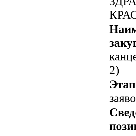
ЗДР
КРА
Наим
заку
канц
2)
Этап
заяв
Свед
пози