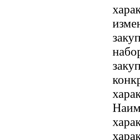
хара
изме
заку
набо
закуп
конк
хара
Наим
хара
хара