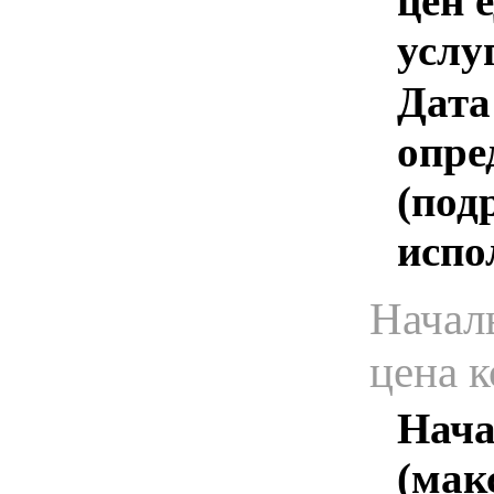
цен 
услу
Дата
опре
(под
испо
Начал
цена 
Нача
(мак