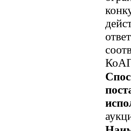
конк
дейс
отве
соотв
КоАП
Спос
пост
испо
аукц
Наим