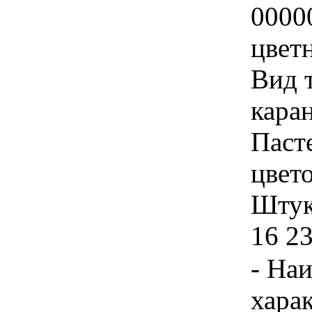
0000
цвет
Вид 
кара
Паст
цвето
Штука
16 2
- На
хара