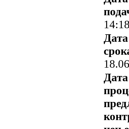
пода
14:1
Дата
срок
18.0
Дата
проц
пред
конт