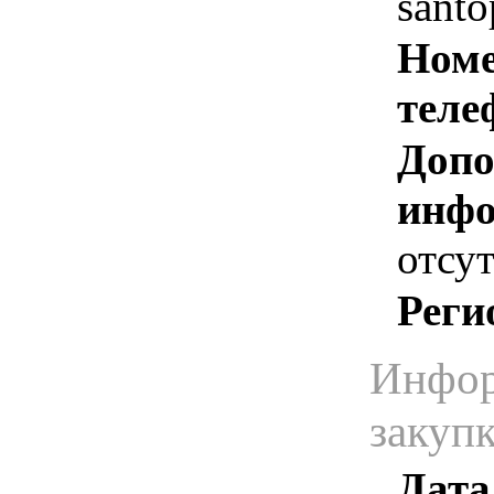
sant
Номе
теле
Допо
инфо
отсут
Реги
Инфор
закуп
Дата