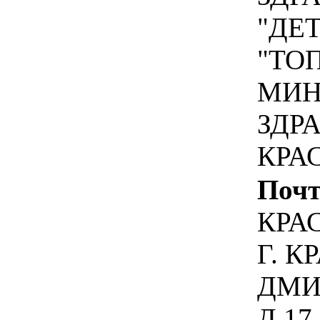
"ДЕ
"ТО
МИН
ЗДР
КРА
Почт
КРА
Г. К
ДМИ
Д.17