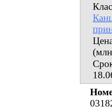
Клас
Кан
при
Цена
(млн
Срок
18.0
Номе
0318