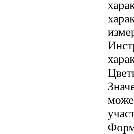
хара
хара
изме
Инст
харак
Цветн
Знач
може
учас
Форма