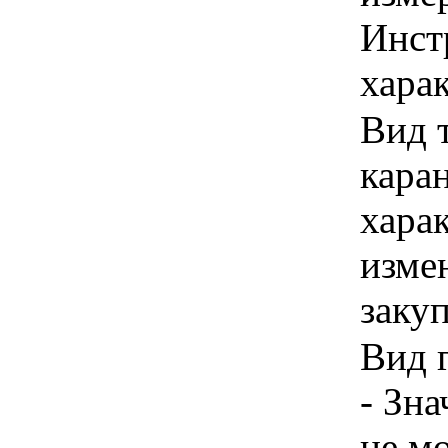
Инст
харак
Вид 
кара
хара
изме
заку
Вид 
- Зн
не м