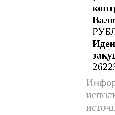
конт
Валю
РУБ
Иден
заку
2622
Инфор
испол
источ