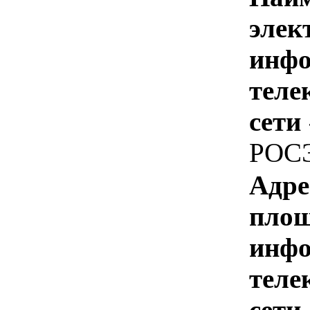
элек
инфо
теле
сети
РОС
Адре
площ
инфо
теле
сети