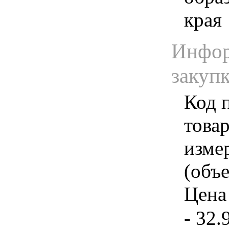
края
Инфор
закуп
Код 
товар
изме
(объе
Цена 
- 32.