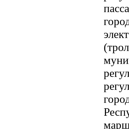
пасс
горо
элек
(тро
муни
регу
регу
горо
Респ
марш