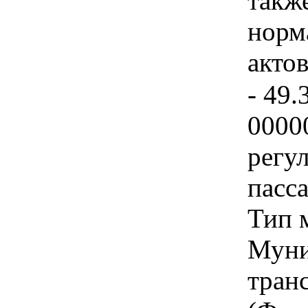
такж
норм
актов
- 49.
0000
регу
пасс
Тип 
Муни
тран