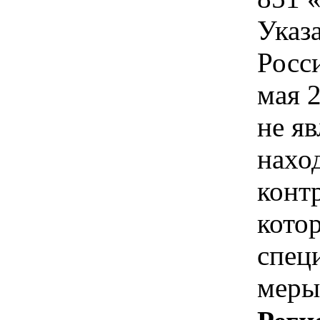
Указ
Росс
мая 2
не яв
нахо
конт
кото
спец
меры