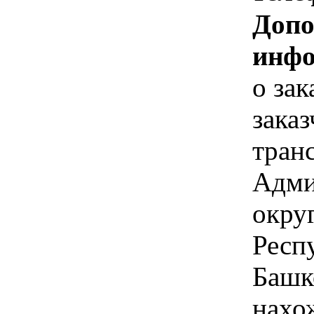
Допо
инфо
о за
зака
транс
Адми
окру
Респ
Башк
нахо