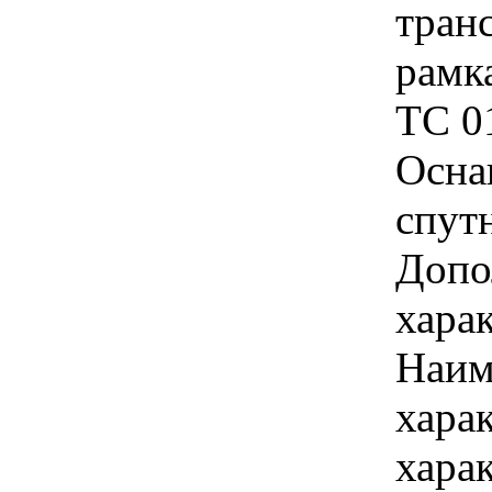
транс
рамк
ТС 01
Осна
спут
Допо
харак
Наим
хара
хара