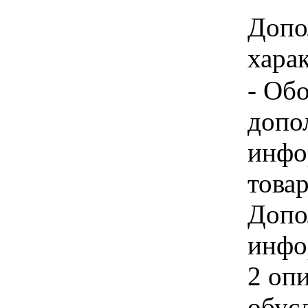
Допо
харак
- Об
допо
инфо
товар
Допо
инфо
2 оп
обус