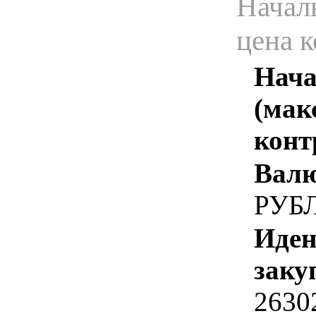
Начал
цена 
Нача
(мак
конт
Валю
РУБ
Иден
заку
2630