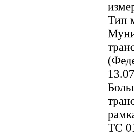
изме
Тип 
Муни
тран
(Фед
13.0
Боль
транс
рамк
ТС 01