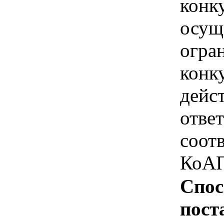
конк
осущ
огра
конк
дейс
отве
соотв
КоАП
Спос
пост