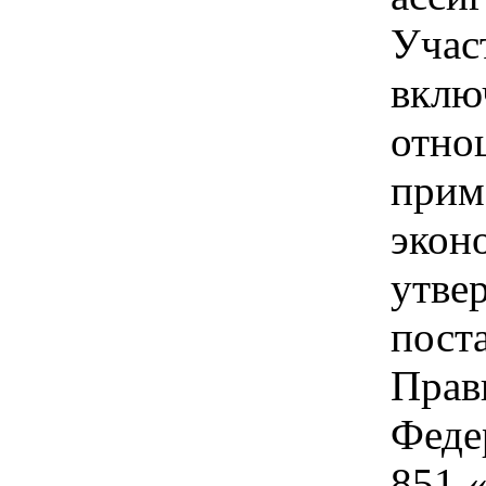
Учас
включ
отно
прим
экон
утве
пост
Прав
Феде
851 