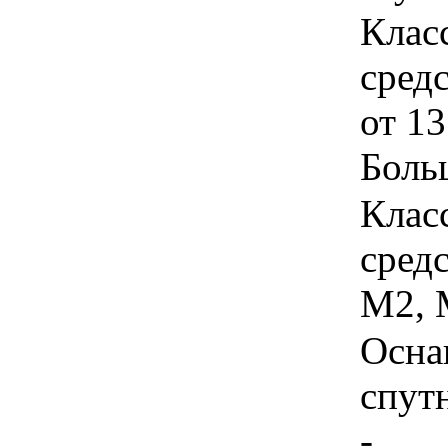
Клас
сред
от 13
Боль
Клас
средс
М2, М
Осна
спут
-