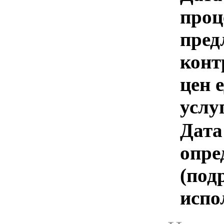
проц
пред
конт
цен 
услу
Дата
опре
(под
испо