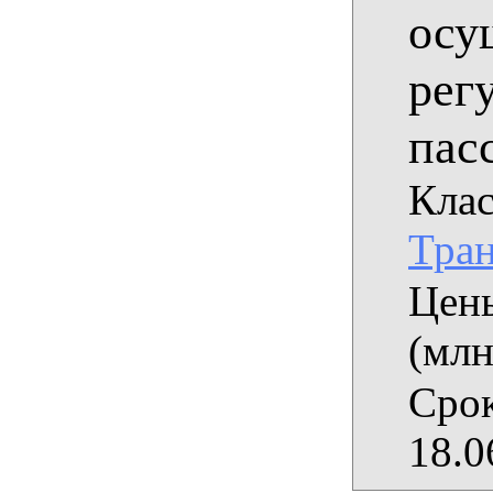
осу
рег
пас
Клас
Тран
Цены
(млн
Срок
18.0