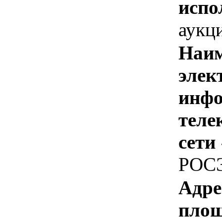
испо
аукц
Наим
элек
инфо
теле
сети
РОС
Адре
площ