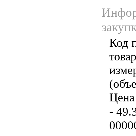
Инфор
закуп
Код 
товар
изме
(объе
Цена 
- 49.
0000