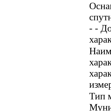
Осна
спут
- - 
харак
Наим
хара
хара
изме
Тип 
Муни