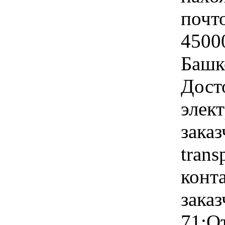
почт
4500
Башко
Дост
элек
заказ
trans
конт
заказ
71;О