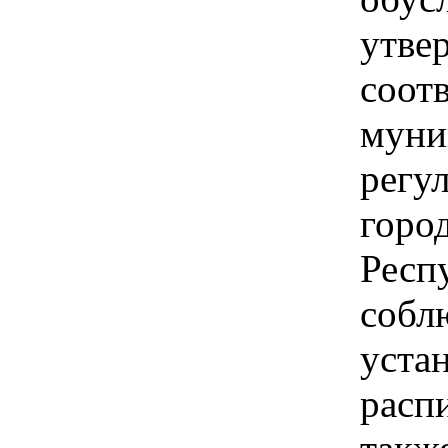
утве
соот
муни
регу
горо
Респ
собл
уста
расп