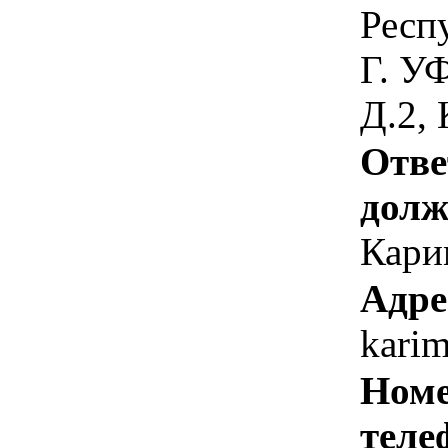
Респ
Г. У
Д.2,
Отве
долж
Кари
Адре
karim
Номе
теле