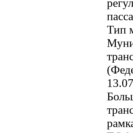
регу
пасс
Тип 
Муни
тран
(Фед
13.0
Боль
транс
рамк