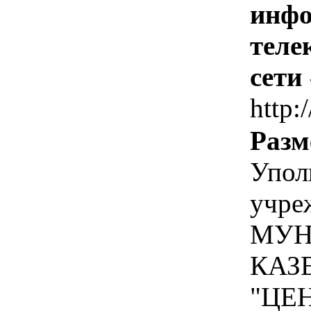
инфо
теле
сети
http:/
Разм
Упол
учре
МУН
КАЗ
"ЦЕ