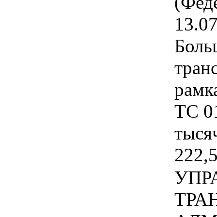
(Фед
13.0
Боль
транс
рамк
ТС 01
тысяч
222,5
УПР
ТРА