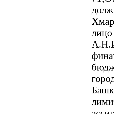
долж
Хмар
лицо
А.Н.
фина
бюдж
горо
Башк
лими
ассиг