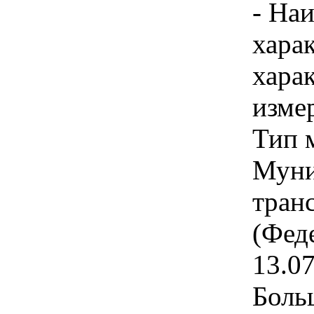
- На
хара
хара
изме
Тип 
Муни
тран
(Фед
13.0
Боль