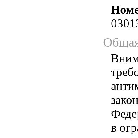
Номе
0301
Общая
Вним
треб
анти
зако
Феде
в ог