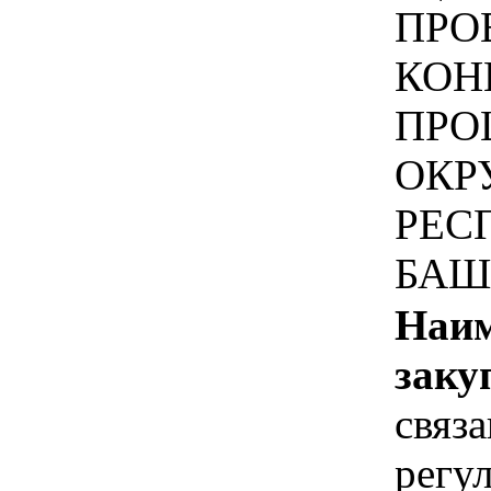
ПРО
КОН
ПРО
ОКР
РЕС
БАШ
Наим
заку
связ
регу