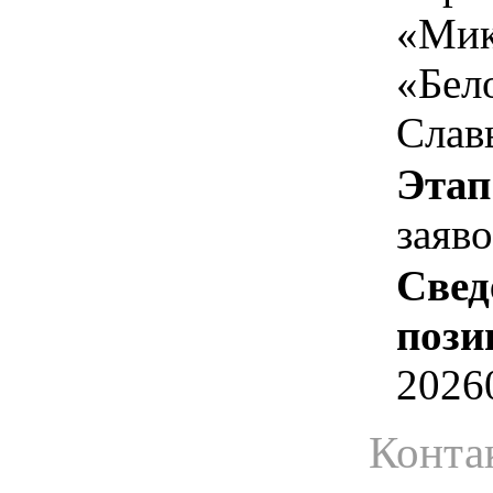
«Мик
«Бел
Слав
Этап
заяв
Свед
пози
2026
Конта