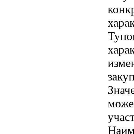
конк
хара
Тупо
хара
изме
заку
Знач
може
учас
Наим