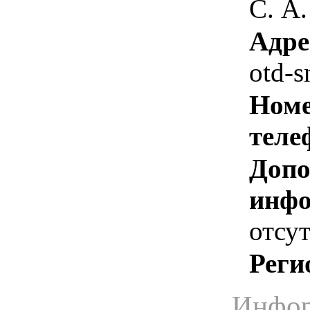
С. А.
Адре
otd-
Номе
теле
Допо
инфо
отсут
Реги
Инфор