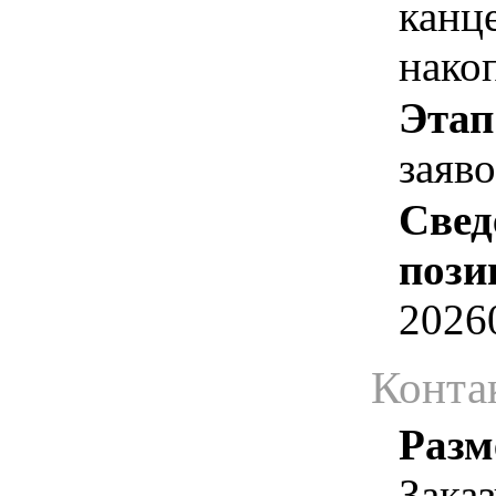
канц
нако
Этап
заяв
Свед
пози
2026
Конта
Разм
Зака