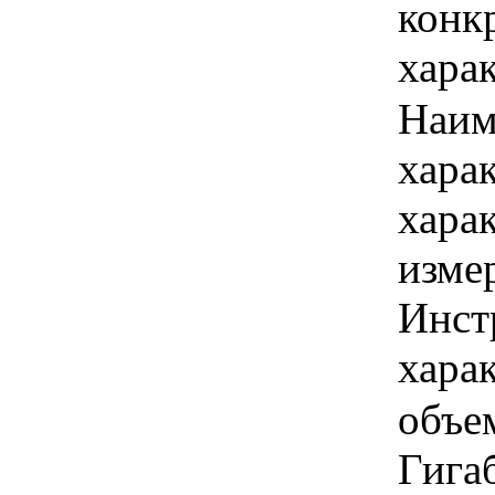
конк
хара
Наим
хара
хара
изме
Инст
харак
объем
Гига