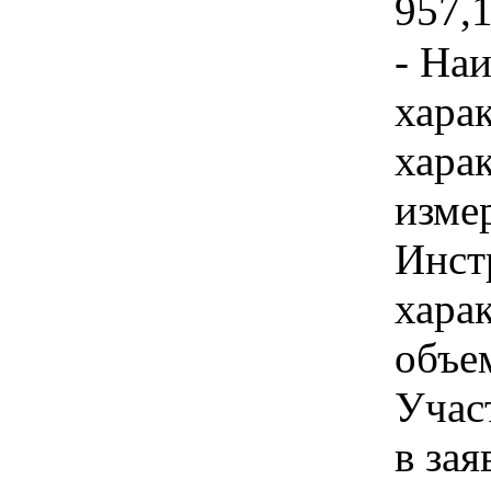
957,1
- На
хара
хара
изме
Инст
харак
объе
Учас
в зая