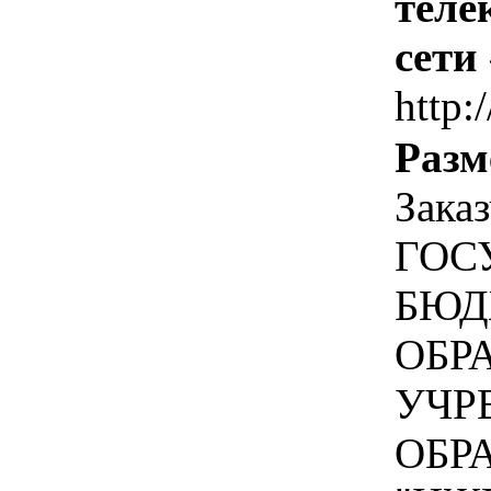
теле
сети
http:/
Разм
Зака
ГОС
БЮД
ОБР
УЧР
ОБР