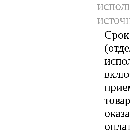
испол
источ
Срок
(отд
испо
вклю
прие
това
оказа
опла