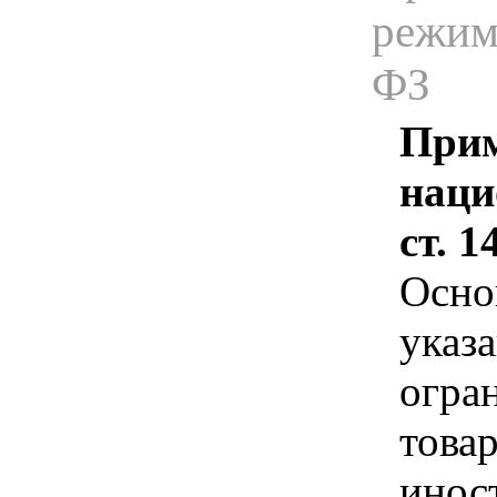
режима
ФЗ
Прим
наци
ст. 
Осно
указа
огра
това
инос