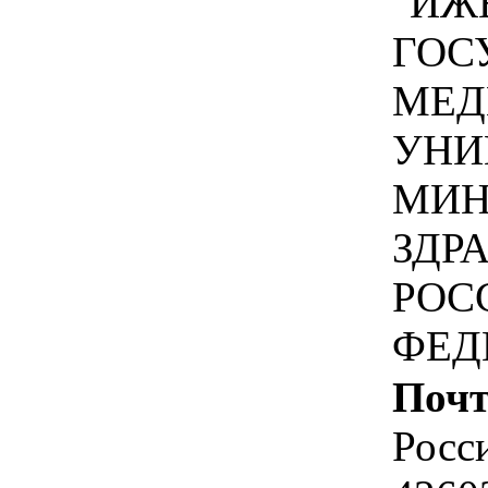
"ИЖ
ГОС
МЕД
УНИ
МИН
ЗДР
РОС
ФЕД
Почт
Росс