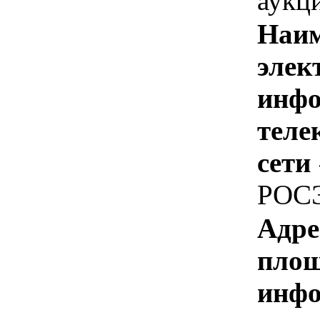
аукц
Наим
элек
инфо
теле
сети
РОС
Адре
площ
инфо