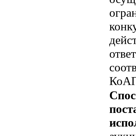
огра
конк
дейс
отве
соотв
КоАП
Спос
пост
испо