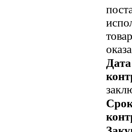
пост
испо
това
оказ
Дата
конт
закл
Срок
конт
Заку