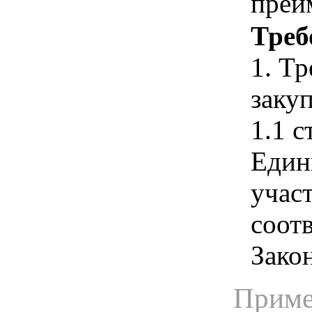
преи
Треб
1. Т
закуп
1.1 с
Един
учас
соотв
Зако
Приме