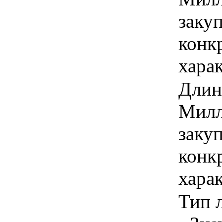
закуп
конк
хара
Длина
Милл
закуп
конк
хара
Тип л