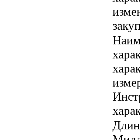
изме
заку
Наим
хара
хара
изме
Инст
харак
Длина
Милл