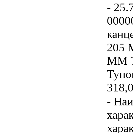
- 25.
0000
канц
205 
ММ Т
Тупо
318,0
- На
хара
хара