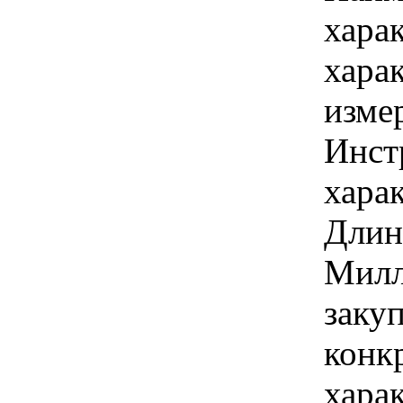
хара
хара
изме
Инст
харак
Длина
Милл
закуп
конк
хара