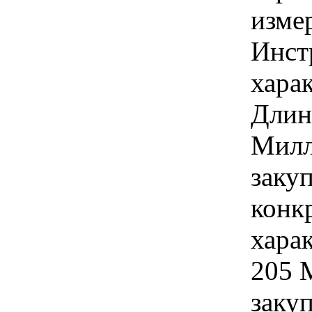
изме
Инст
харак
Длин
Милл
закуп
конк
хара
205 
закуп