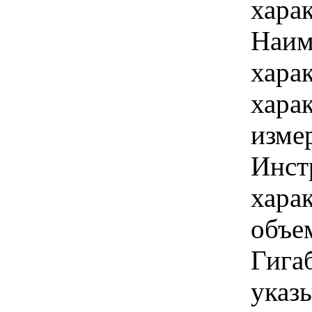
хара
Наим
хара
хара
изме
Инст
харак
объем
Гига
указы