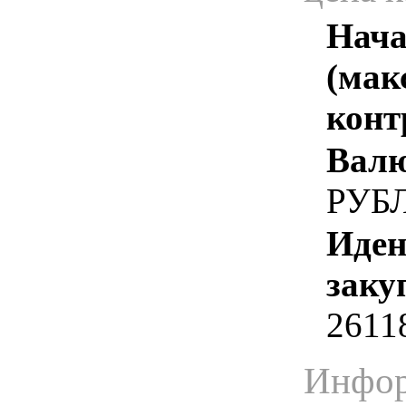
Нача
(мак
конт
Валю
РУБ
Иден
заку
2611
Инфор