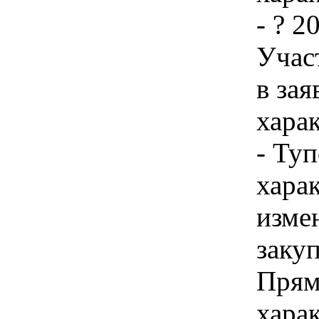
- ? 2
Учас
в зая
хара
- Туп
хара
изме
закуп
Прям
хара