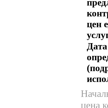
пред
конт
цен 
услу
Дата
опре
(под
испо
Начал
цена 