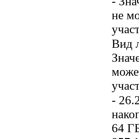
- Зн
не м
учас
Вид л
Знач
може
учас
- 26.
нако
64 Г