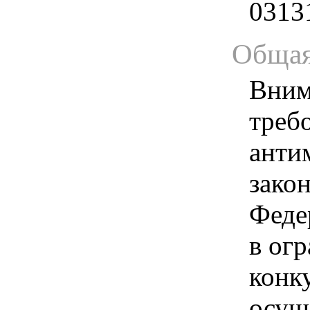
0313
Общая
Вним
треб
анти
зако
Феде
в ог
конк
осущ