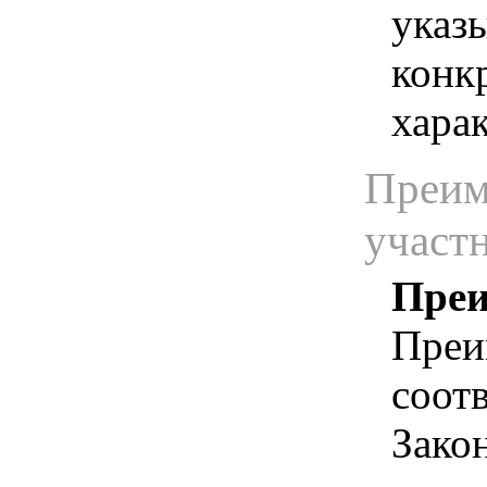
указы
конк
хара
Преим
участ
Преи
Преи
соотв
Зако