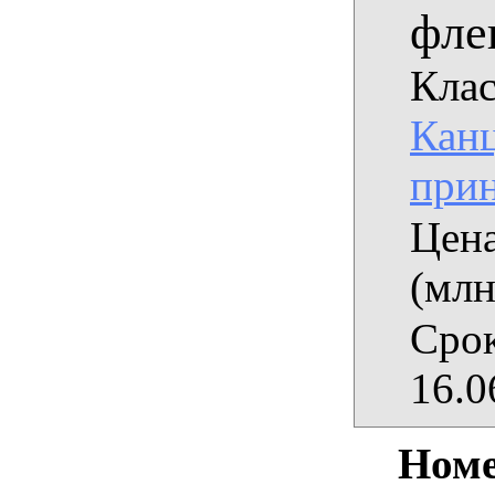
фле
Клас
Кан
при
Цена
(млн
Срок
16.0
Номе