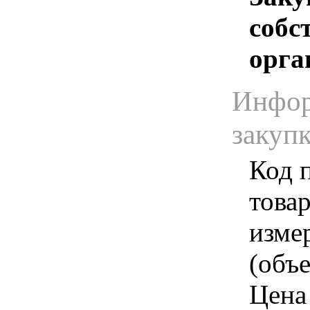
собс
орга
Инфор
закуп
Код 
товар
изме
(объе
Цена 