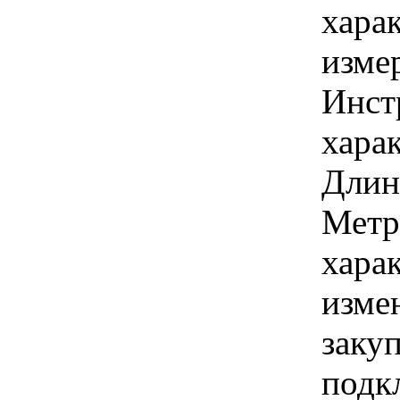
хара
изме
Инст
харак
Длина
Метр
хара
изме
заку
подк