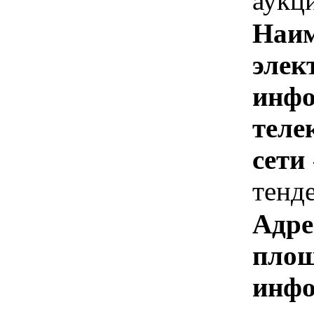
аукц
Наим
элек
инфо
теле
сети
тенд
Адре
площ
инфо