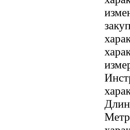
изме
заку
хара
хара
изме
Инст
харак
Длина
Метр
хара