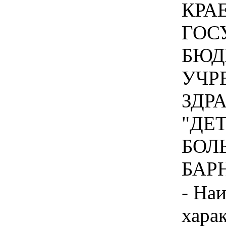
КРА
ГОС
БЮД
УЧР
ЗДР
"ДЕ
БОЛЬ
БАРН
- На
хара