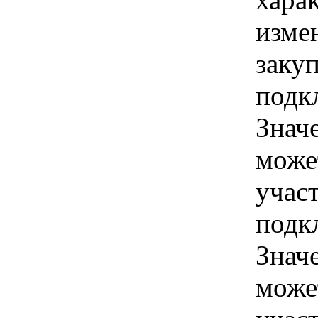
изме
заку
подк
Знач
може
учас
подк
Знач
може