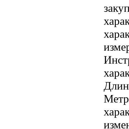
заку
хара
хара
изме
Инст
харак
Длина
Метр
хара
изме