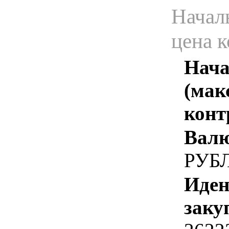
Начал
цена 
Нача
(мак
конт
Валю
РУБ
Иден
заку