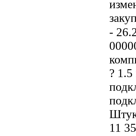
изме
заку
- 26.
0000
комп
? 1.
подк
подк
Штука
11 3