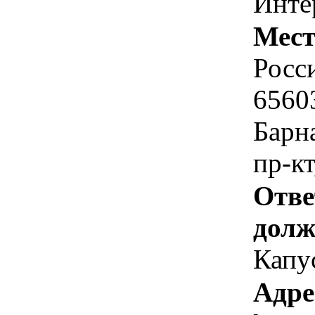
Инте
Мест
Росс
6560
Барн
пр-кт
Отве
долж
Капу
Адре