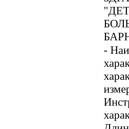
"ДЕ
БОЛЬ
БАРН
- На
хара
хара
изме
Инст
харак
Длина