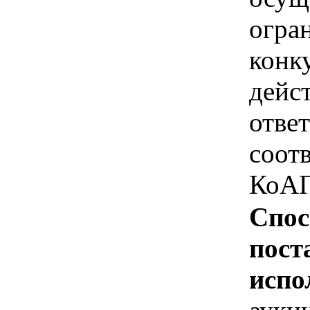
огра
конк
дейс
отве
соотв
КоАП
Спос
пост
испо