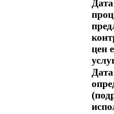
Дата
проц
пред
конт
цен 
услу
Дата
опре
(под
испо