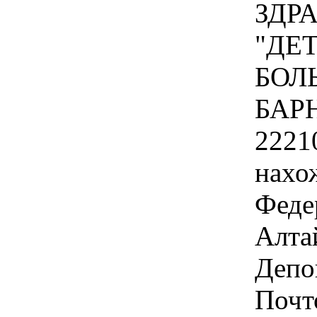
ЗДР
"ДЕ
БОЛЬ
БАР
2221
нахо
Феде
Алтай
Депов
Почт