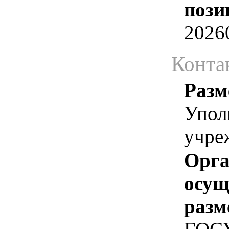
пози
2026
Конта
Разм
Упол
учре
Орга
осу
разм