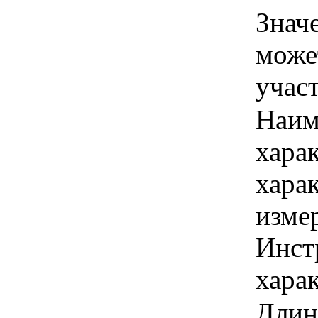
Знач
може
учас
Наим
хара
хара
изме
Инст
харак
Длина