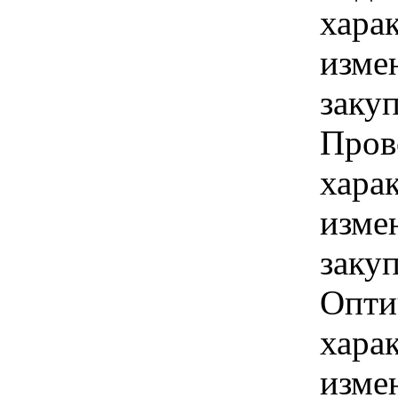
хара
изме
заку
Пров
хара
изме
заку
Опти
хара
изме