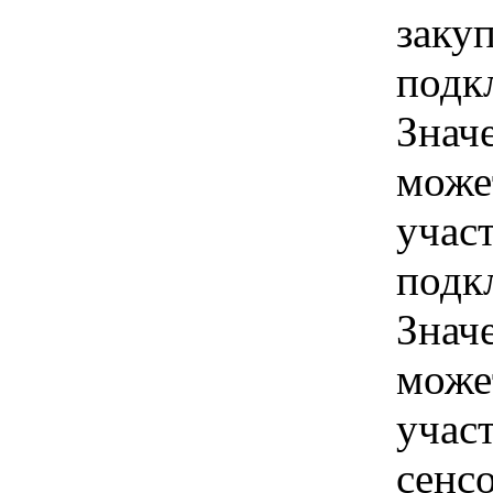
заку
подк
Знач
може
учас
подк
Знач
може
учас
сенсо