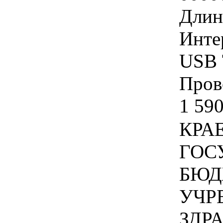
Длина
Инте
USB 
Прово
1 590
КРА
ГОС
БЮД
УЧР
ЗДР