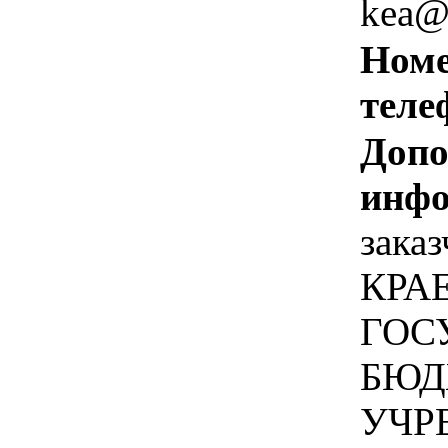
kea@g
Номе
теле
Допо
инфо
зака
КРА
ГОС
БЮД
УЧР