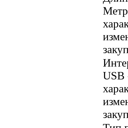
Метр
хара
изме
заку
Инте
USB 
хара
изме
заку
Тип 