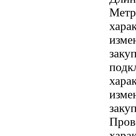
Метр
хара
изме
заку
подк
хара
изме
заку
Пров
хара