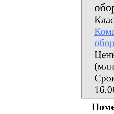
обо
Клас
Ком
обор
Цены
(млн
Срок
16.0
Номе