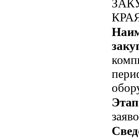
ЗАК
КРА
Наим
заку
комп
пери
обор
Этап
заяв
Свед