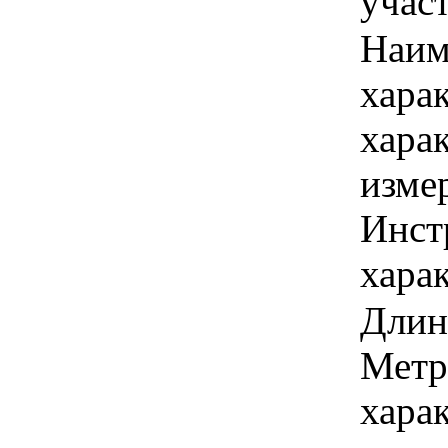
учас
Наим
хара
хара
изме
Инст
харак
Длина
Метр
хара