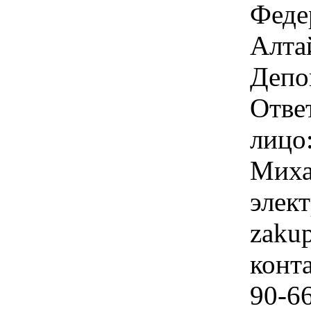
Феде
Алтай
Депов
Отве
лицо
Миха
элек
zaku
конта
90-66