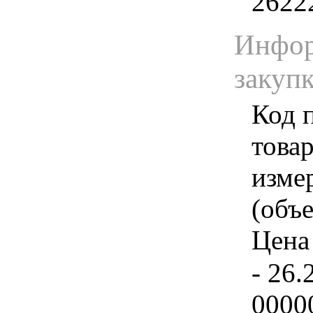
2622
Инфор
закуп
Код 
товар
изме
(объе
Цена 
- 26.
0000