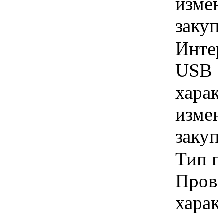
изме
заку
Инте
USB 
хара
изме
заку
Тип 
Пров
хара