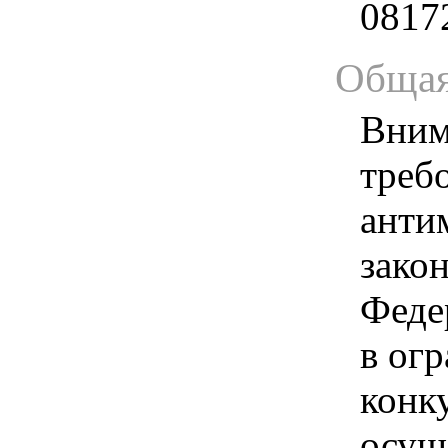
0817
Общая
Вним
треб
анти
зако
Феде
в ог
конк
осущ