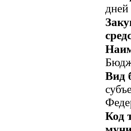
дней
Заку
сред
Наим
Бюдж
Вид 
субъ
Феде
Код 
муни