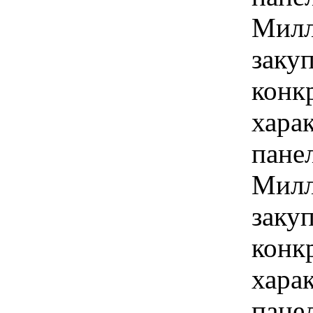
Милл
закуп
конк
хара
панел
Милл
закуп
конк
хара
пане