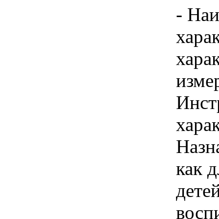
- На
хара
хара
изме
Инст
харак
Назн
как 
детей
восп