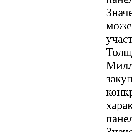
Знач
може
учас
Толщ
Милл
закуп
конк
хара
пане
Знач