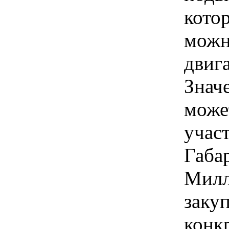
кото
можн
двига
Знач
може
учас
Габа
Милл
закуп
конк