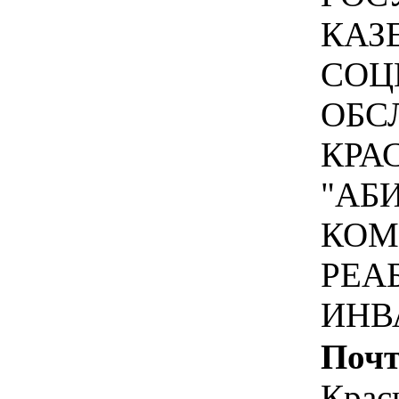
КАЗ
СОЦ
ОБС
КРА
"АБ
КОМ
РЕА
ИНВ
Почт
Крас