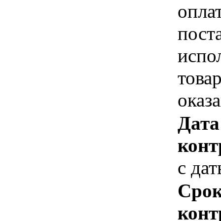
опла
пост
испо
това
оказ
Дата
конт
с да
Срок
конт