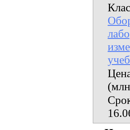
Клас
Обо
лабо
изме
уче
Цена
(млн
Срок
16.0