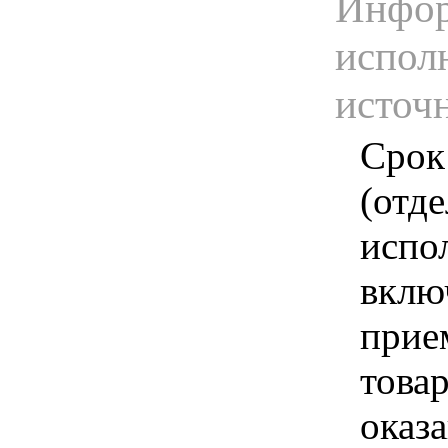
Инфор
испол
источ
Срок
(отд
испо
вклю
прие
това
оказа