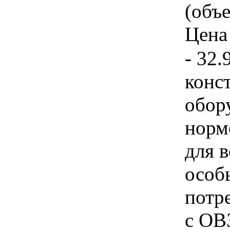
(объе
Цена 
- 32.
конс
обор
норм
для 
особ
потр
с ОВ