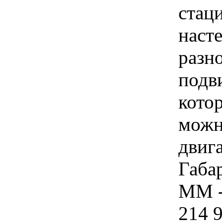
стац
наст
разн
подв
кото
можн
двига
Габа
ММ -
214 9