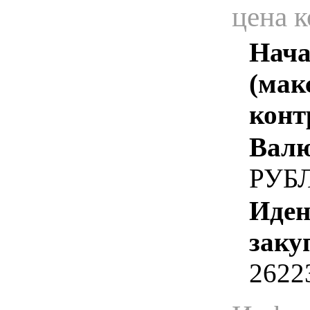
цена 
Нача
(мак
конт
Валю
РУБ
Иден
заку
2622