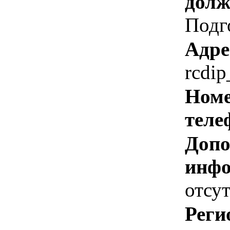
долж
Подг
Адре
rcdip
Номе
теле
Допо
инфо
отсут
Реги