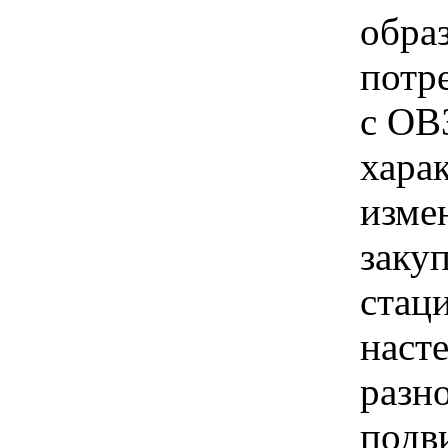
обра
потр
с ОВ
хара
изме
заку
стац
наст
разн
подв