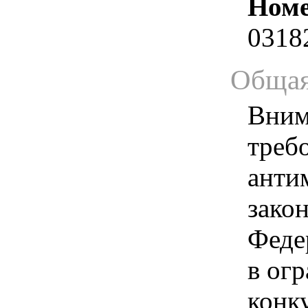
Номе
0318
Общая
Вним
треб
анти
зако
Феде
в ог
конк