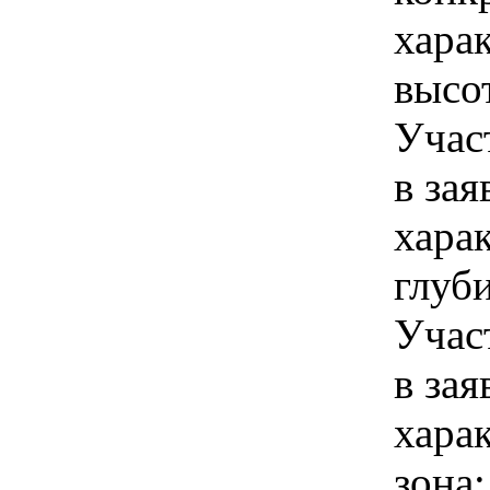
хара
высо
Учас
в зая
хара
глуб
Учас
в зая
хара
зона