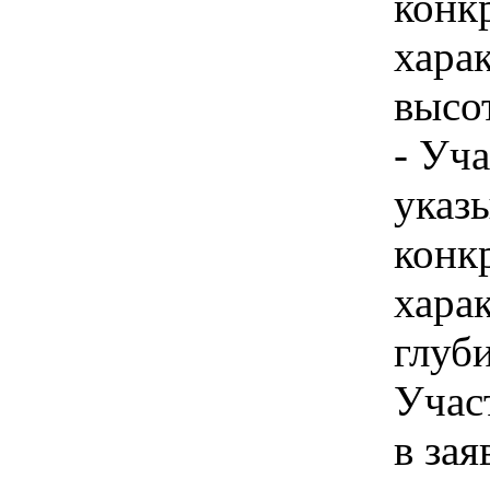
конк
хара
высо
- Уч
указы
конк
хара
глуби
Учас
в зая