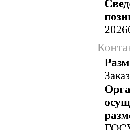
Свед
пози
2026
Конта
Разм
Зака
Орга
осу
разм
ГОС