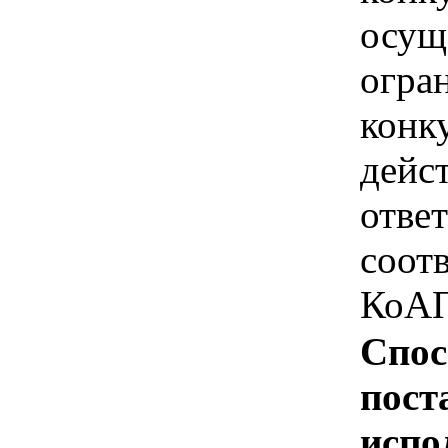
осущ
огра
конк
дейс
отве
соотв
КоАП
Спос
пост
испо