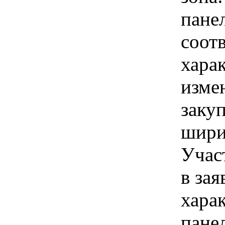
пане
соот
хара
изме
заку
шири
Учас
в зая
хара
панел