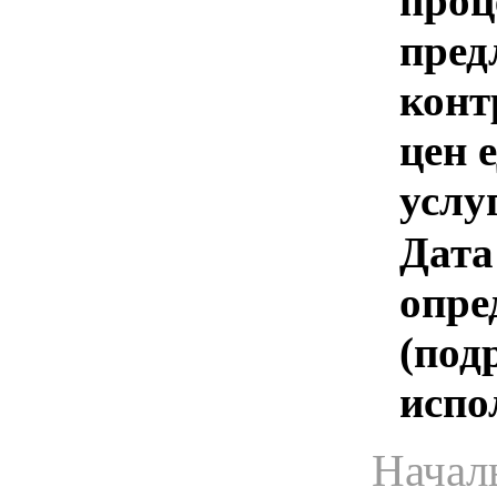
проц
пред
конт
цен 
услу
Дата
опре
(под
испо
Начал