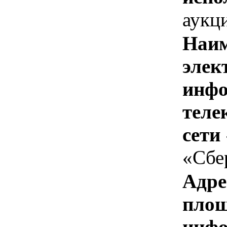
аукц
Наим
элек
инфо
теле
сети
«Сбе
Адре
площ
инфо