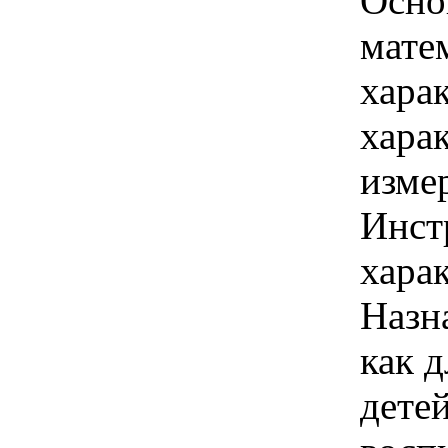
Осно
мате
хара
хара
изме
Инст
харак
Назн
как 
детей