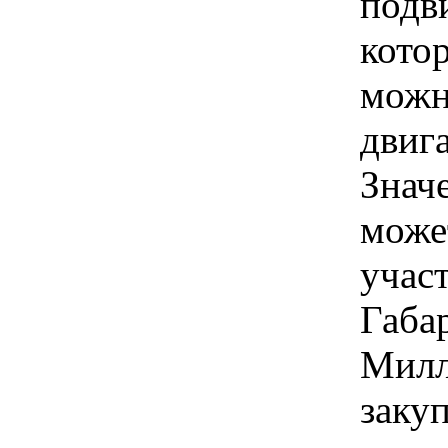
подв
кото
можн
двига
Знач
може
учас
Габар
Милл
закуп