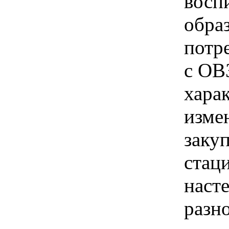
восп
обра
потр
с ОВЗ
хара
изме
заку
стац
наст
разн