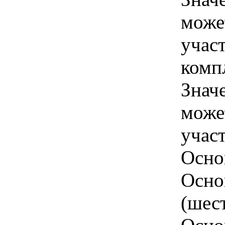
може
учас
комп
Знач
може
учас
Осно
Осно
(шес