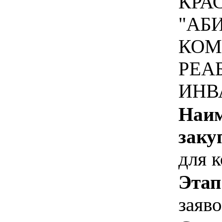
КРА
"АБ
КОМ
РЕА
ИНВ
Наим
заку
для 
Этап
заяв