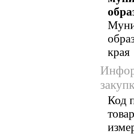
обра
Муни
обра
края
Инфор
закуп
Код 
товар
изме