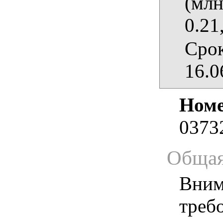
(млн
0.21
Срок
16.0
Номе
0373
Общая
Вним
треб