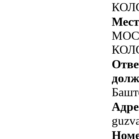
КОЛО
Мест
МОС
КОЛО
Отве
долж
Башт
Адре
guzv
Номе