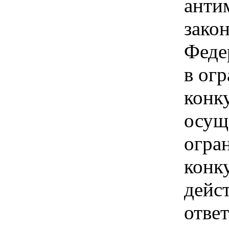
анти
зако
Феде
в ог
конк
осущ
огра
конк
дейс
отве