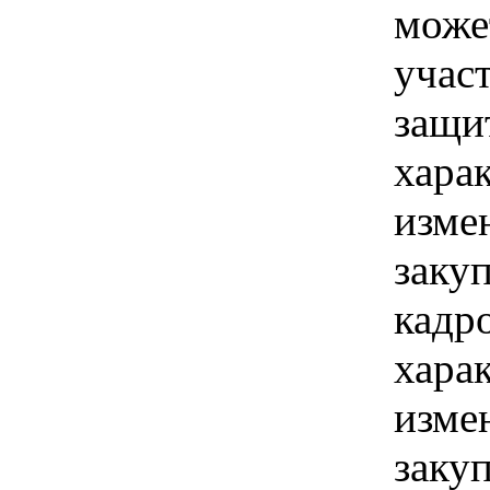
може
учас
защи
хара
изме
заку
кадро
хара
изме
заку