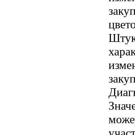
заку
цвето
Штук
хара
изме
закуп
Диаг
Знач
може
учас