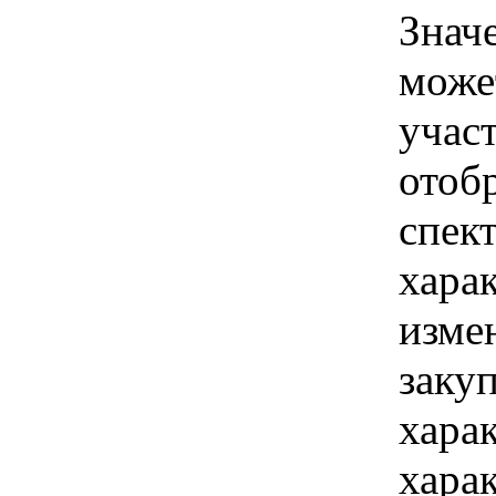
Знач
може
учас
отоб
спек
хара
изме
заку
хара
хара