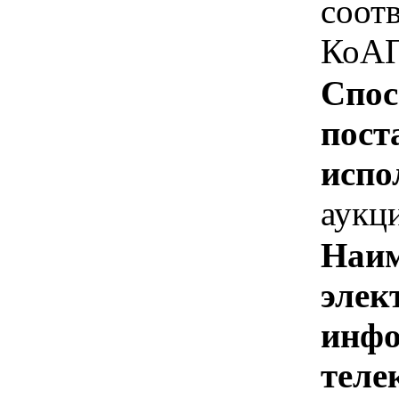
соотв
КоАП
Спос
пост
испо
аукц
Наим
элек
инфо
теле