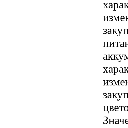
хара
изме
заку
пита
акку
хара
изме
заку
цвет
Знач