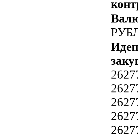
конт
Валю
РУБ
Иден
заку
2627
2627
2627
2627
2627