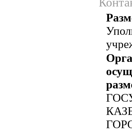
Конта
Разм
Упол
учре
Орга
осу
разм
ГОС
КАЗ
ГОР