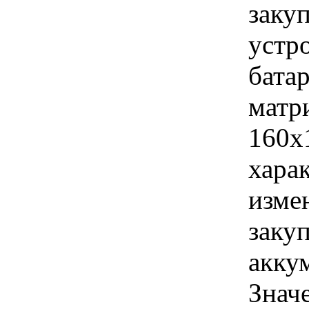
заку
устр
бата
матр
160х
хара
изме
заку
акку
Знач