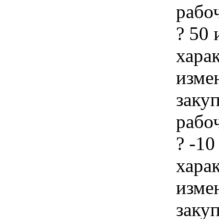
рабо
? 50 
хара
изме
заку
рабо
? -10
хара
изме
заку