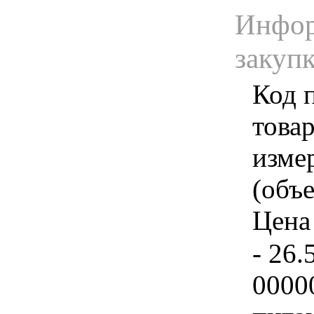
Инфор
закуп
Код 
товар
изме
(объе
Цена 
- 26.
0000