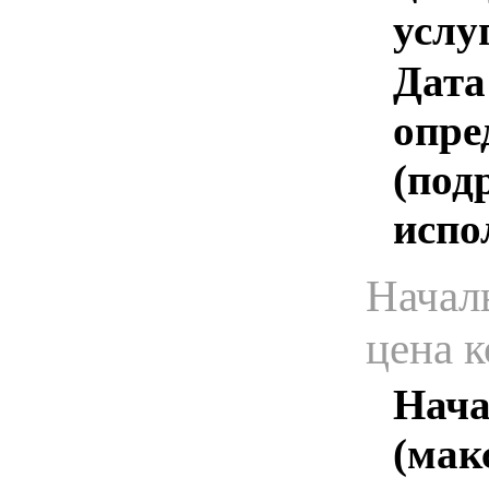
услу
Дата
опре
(под
испо
Начал
цена 
Нача
(мак