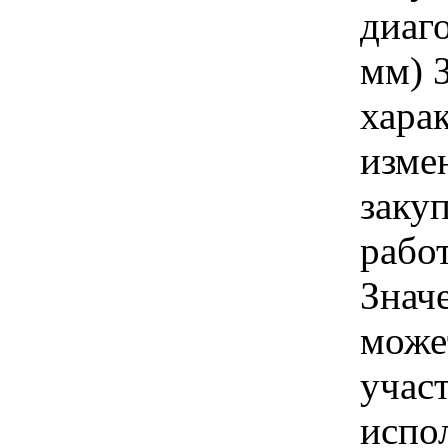
диаг
мм) 
хара
изме
заку
рабо
Знач
може
учас
испо