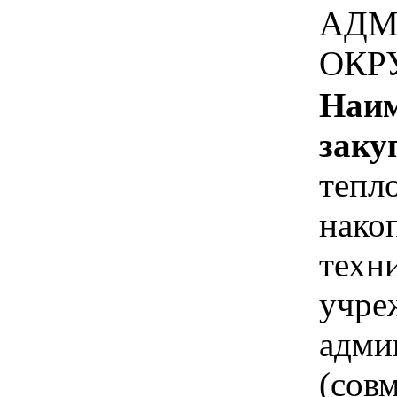
АДМ
ОКР
Наим
заку
тепл
нако
техн
учре
адми
(совм