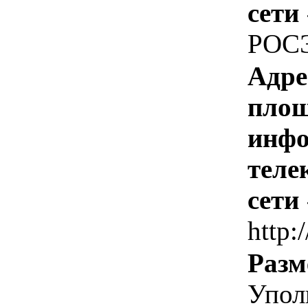
сети
РОС
Адре
площ
инфо
теле
сети
http:/
Разм
Упол