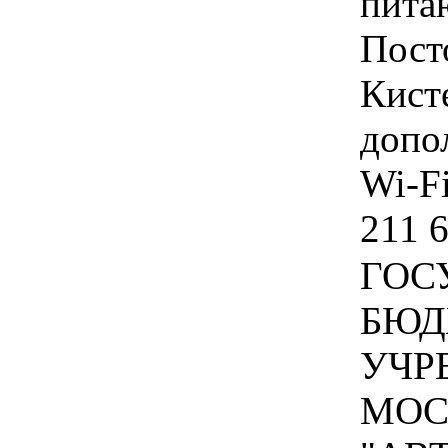
пита
Пост
Кист
допо
Wi-Fi
211 6
ГОС
БЮД
УЧР
МОС