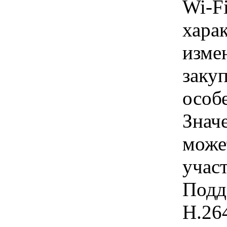
Wi-F
хара
изме
заку
особ
Знач
може
учас
Подд
Н.26