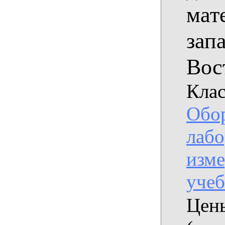
мат
зап
Вост
Клас
Обо
лабо
изме
уче
Цены