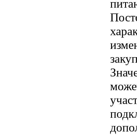
пита
Пост
хара
изме
заку
Знач
може
учас
подк
допо