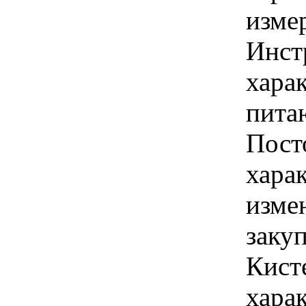
изме
Инст
харак
пита
Пост
хара
изме
закуп
Кисте
хара