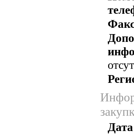
теле
Факс
Допо
инфо
отсут
Реги
Инфор
закуп
Дата