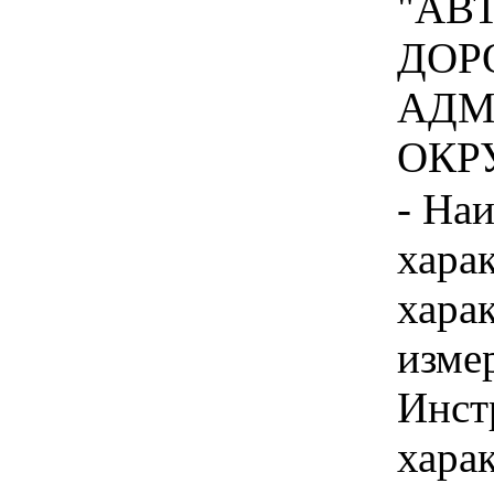
"АВ
ДОР
АДМ
ОКРУ
- На
хара
хара
изме
Инст
хара