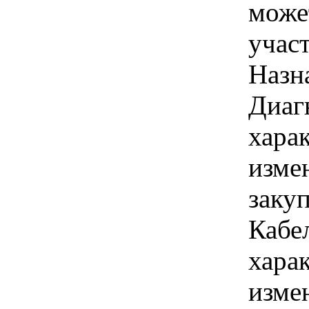
може
учас
Назн
Диаг
хара
изме
заку
Кабе
хара
изме