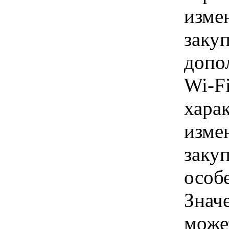
изме
заку
допо
Wi-Fi
хара
изме
заку
особе
Знач
може