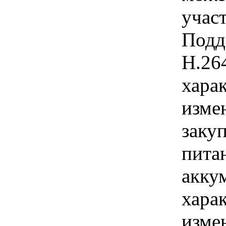
учас
Подд
Н.264
хара
изме
заку
пита
аккум
хара
изме