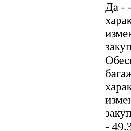
Да - 
хара
изме
заку
Обес
багаж
хара
изме
заку
- 49.