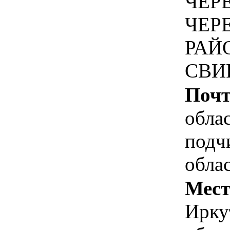
ЧЕР
ЧЕР
РАЙ
СВИ
Почт
обла
подч
обла
Мест
Ирку