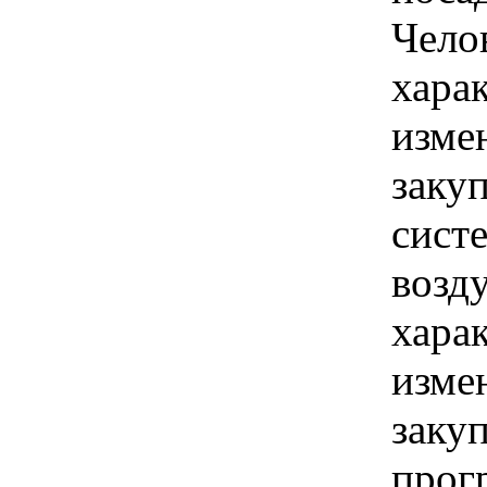
Чело
хара
изме
заку
сист
возд
хара
изме
заку
прог