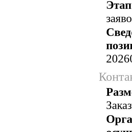
Этап
заяв
Свед
пози
2026
Конта
Разм
Зака
Орга