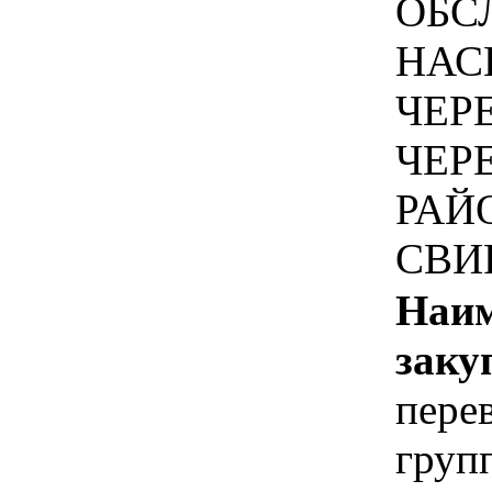
ОБС
НАС
ЧЕР
ЧЕР
РАЙ
СВИ
Наим
заку
пере
груп