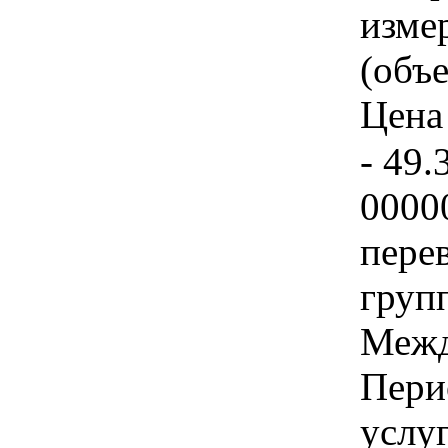
изме
(объе
Цена 
- 49.
0000
пере
груп
Межд
Пери
услу