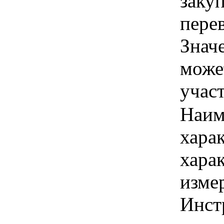
заку
перев
Знач
може
учас
Наим
хара
хара
изме
Инст