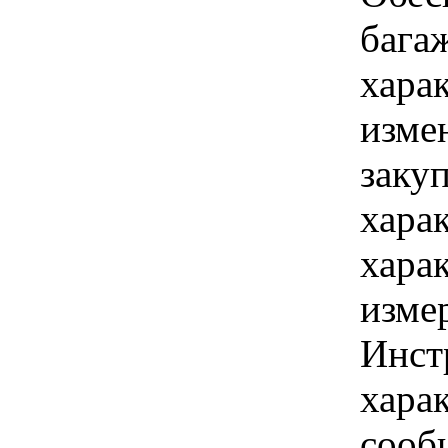
бага
хара
изме
заку
хара
хара
изме
Инст
харак
сооб