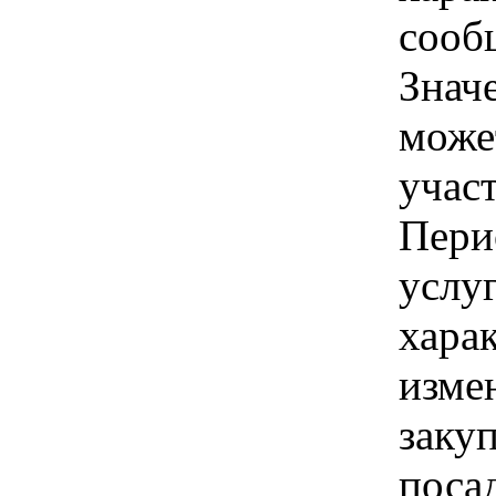
сооб
Знач
може
учас
Пери
услу
хара
изме
заку
поса