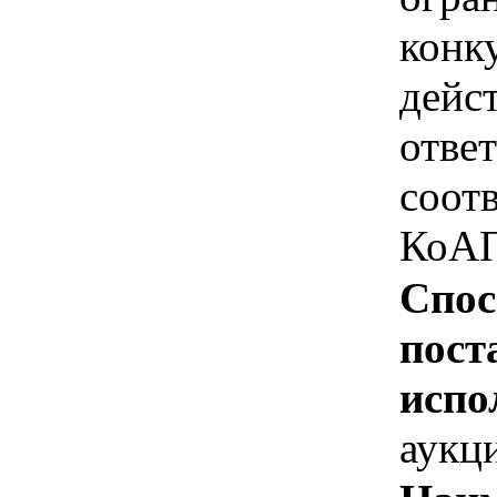
конк
дейс
отве
соотв
КоАП
Спос
пост
испо
аукц