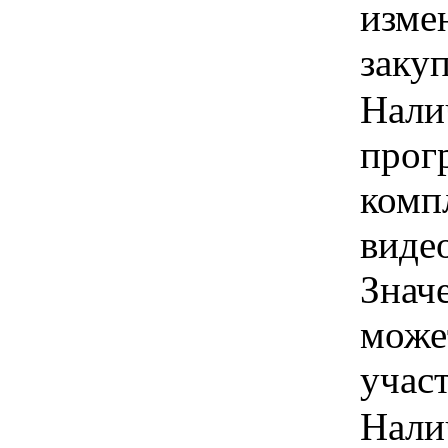
изме
заку
Нали
прог
комп
видео
Знач
може
учас
Нали