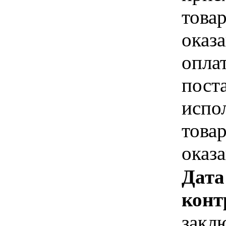
това
оказа
опла
пост
испо
това
оказ
Дата
конт
закл