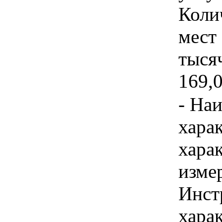
Коли
мест 
тысяч
169,0
- На
хара
хара
изме
Инст
хара