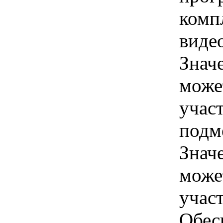
комп
виде
Знач
може
учас
подм
Знач
може
учас
Обес