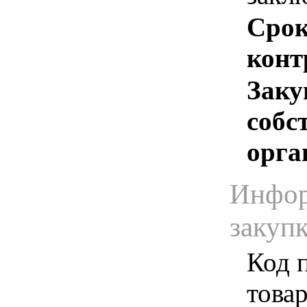
Срок
конт
Заку
собс
орга
Инфор
закуп
Код 
товар