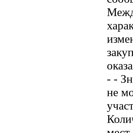
Межд
хара
изме
заку
оказ
- - З
не м
учас
Коли
мест 