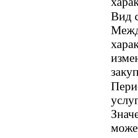
харак
Вид 
Межд
хара
изме
заку
Пери
услуг
Знач
може