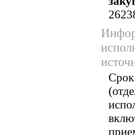
заку
2623
Инфор
испол
источ
Срок
(отд
испо
вклю
прие