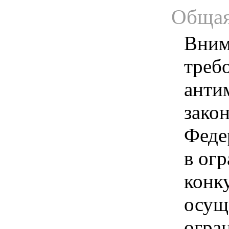
Общая
Вним
треб
анти
зако
Феде
в ог
конк
осущ
огра