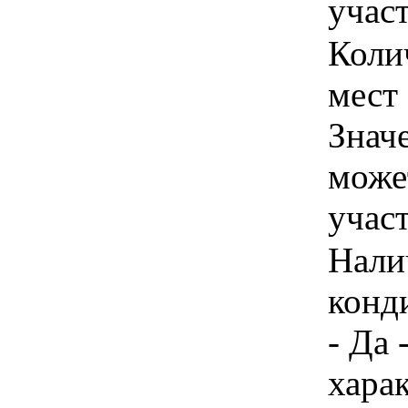
учас
Коли
мест 
Знач
може
учас
Нали
конд
- Да 
хара