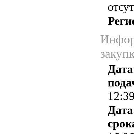
отсут
Реги
Инфор
закуп
Дата
пода
12:3
Дата
срок