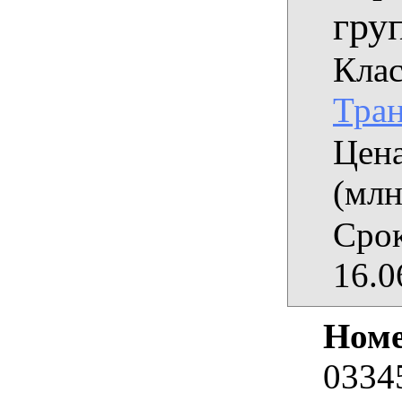
гру
Клас
Тран
Цена
(млн
Срок
16.0
Номе
0334