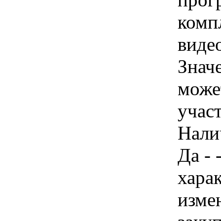
комп
видео
Знач
може
учас
Нали
Да - 
хара
изме