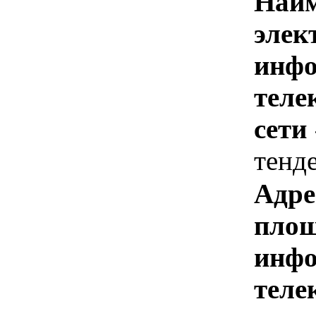
Наим
элек
инфо
теле
сети
тенд
Адре
площ
инфо
теле