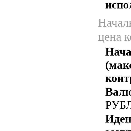
испо
Начал
цена 
Нача
(мак
конт
Валю
РУБ
Иден