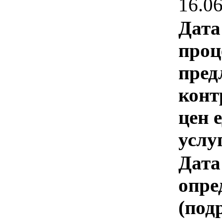
16.0
Дата
проц
пред
конт
цен 
услу
Дата
опре
(под