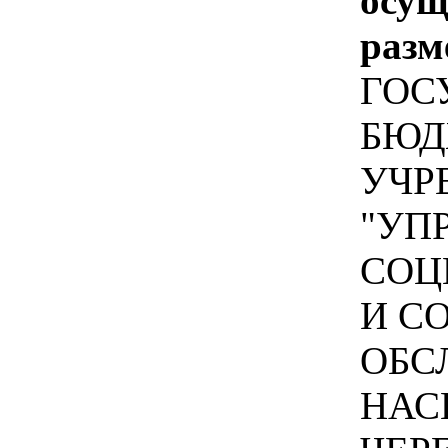
осу
разм
ГОС
БЮД
УЧР
"УП
СОЦ
И С
ОБС
НАС