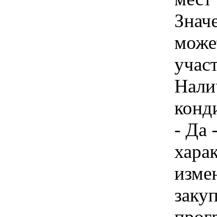
Знач
може
учас
Нали
конд
- Да 
хара
изме
закуп
прог