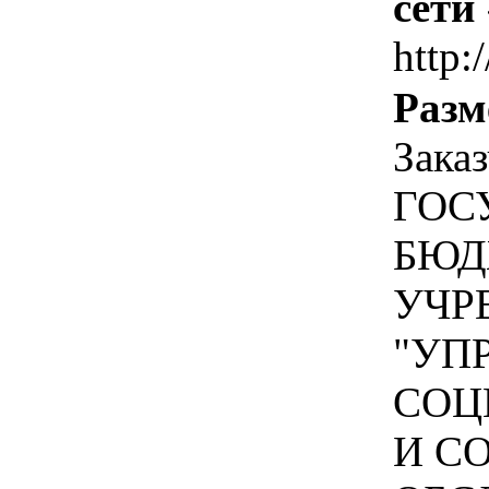
сети
http:
Разм
Зака
ГОС
БЮД
УЧР
"УП
СОЦ
И С