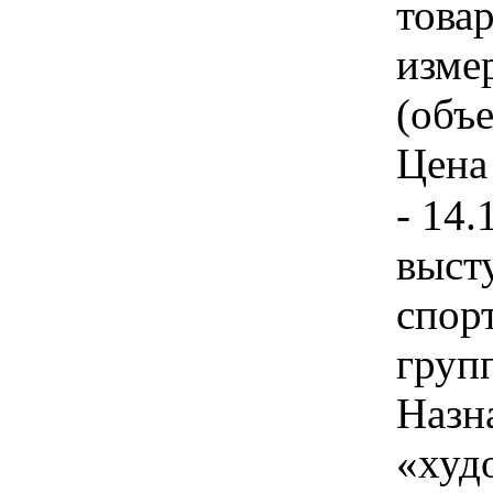
товар
изме
(объе
Цена 
- 14.
выст
спор
груп
Назн
«худ