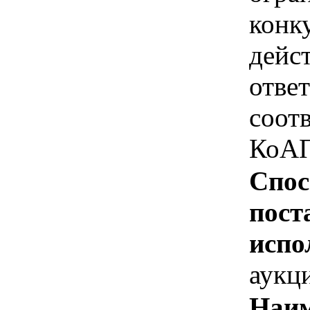
конк
дейс
отве
соотв
КоАП
Спос
пост
испо
аукц
Наим