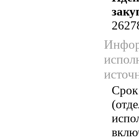
заку
2627
Инфор
испол
источ
Срок
(отд
испо
вклю