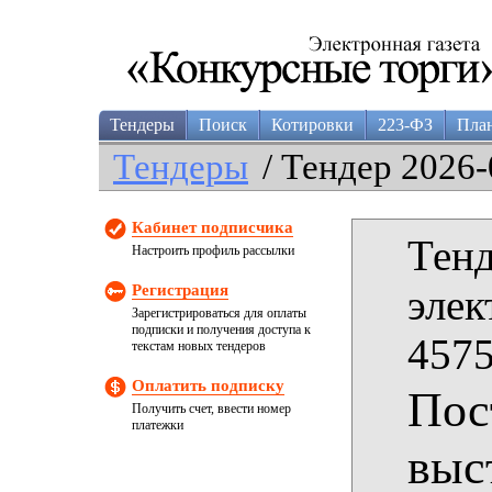
Тендеры
Поиск
Котировки
223-ФЗ
Пла
Тендеры
/ Тендер 2026-
Кабинет подписчика
Тенд
Настроить профиль рассылки
Регистрация
элек
Зарегистрироваться для оплаты
подписки и получения доступа к
4575
текстам новых тендеров
Оплатить подписку
Пос
Получить счет, ввести номер
платежки
выс