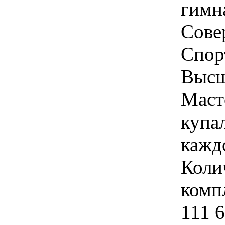
гимн
Сове
Спор
Высш
Маст
купа
кажд
Коли
компл
111 6