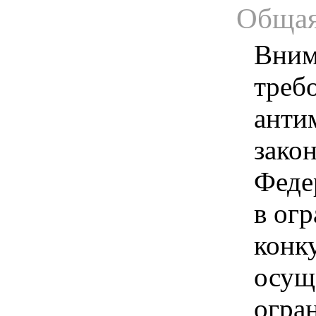
Общая
Вним
треб
анти
зако
Феде
в ог
конк
осущ
огра