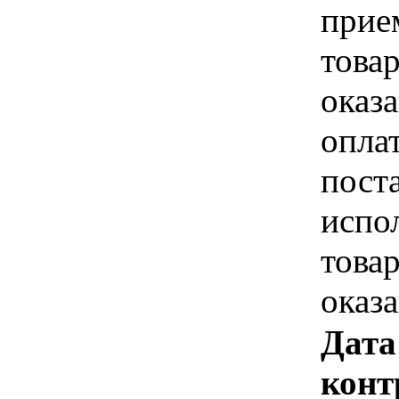
прие
това
оказа
опла
пост
испо
това
оказ
Дата
конт