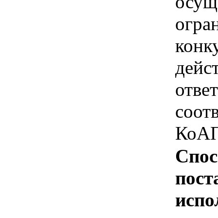
осущ
огра
конк
дейс
отве
соотв
КоАП
Спос
пост
испо