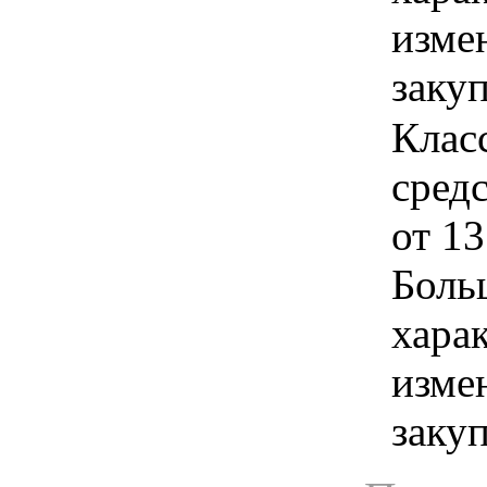
изме
заку
Клас
сред
от 13
Боль
хара
изме
заку