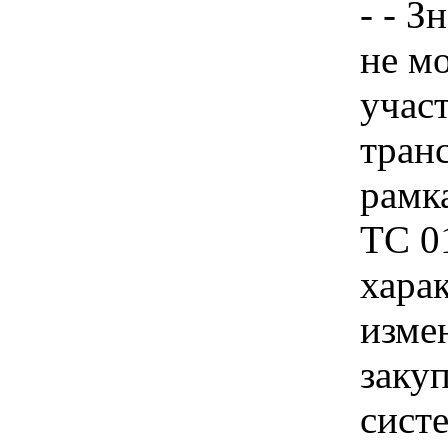
- - З
не м
учас
транс
рамк
ТС 01
хара
изме
закуп
сист