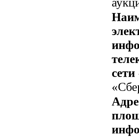
аукц
Наим
элек
инфо
теле
сети
«Сбе
Адре
площ
инфо