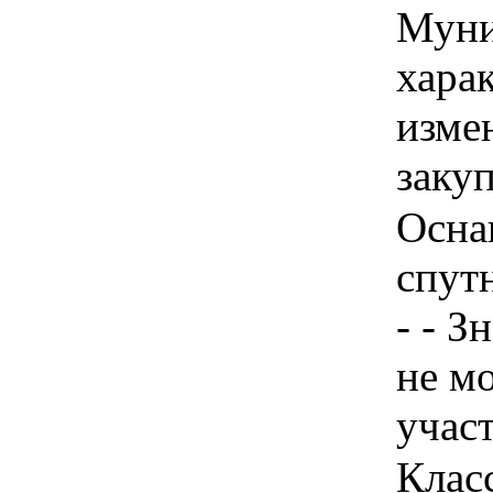
Муни
хара
изме
заку
Осна
спут
- - З
не м
учас
Клас