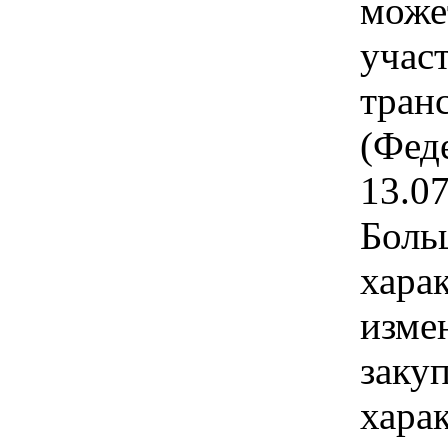
може
учас
тран
(Фед
13.0
Боль
хара
изме
заку
хара