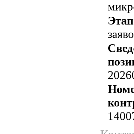
микр
Этап
заяв
Свед
пози
2026
Номе
конт
1400