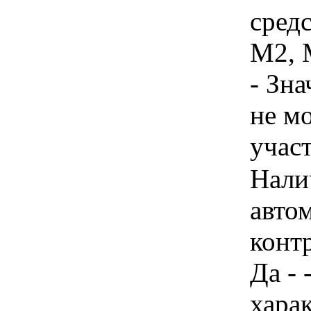
средс
М2, М
- Зн
не м
учас
Нали
авто
конт
Да - 
хара