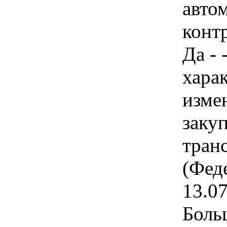
авто
конт
Да - 
хара
изме
закуп
тран
(Фед
13.0
Боль