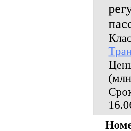
рег
пас
Клас
Тран
Цены
(млн
Срок
16.0
Номе