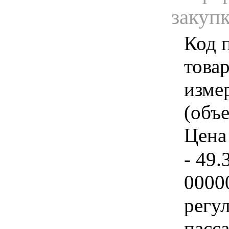
закуп
Код 
товар
изме
(объе
Цена 
- 49.
0000
регу
пасс