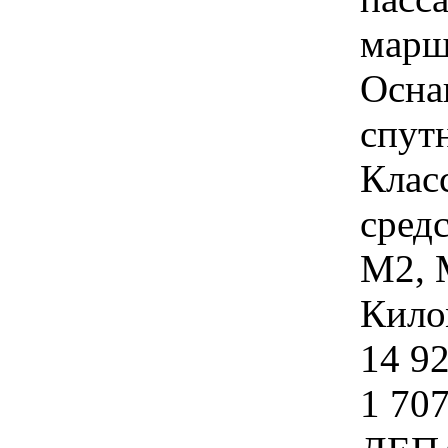
марш
Осна
спут
Клас
средс
М2, 
Кило
14 92
1 707