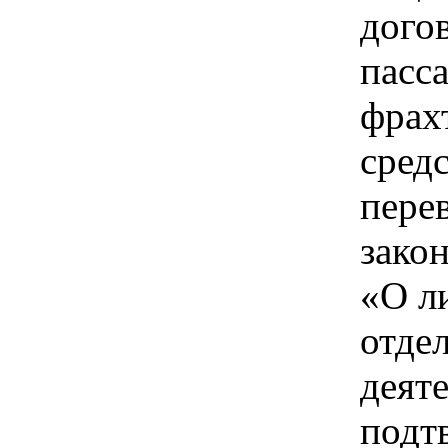
дого
пасс
фрах
сред
пере
зако
«О л
отде
деят
подт