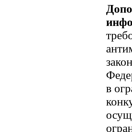
Допо
инфо
треб
анти
зако
Феде
в ог
конк
осущ
огра