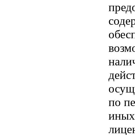
пред
соде
обес
возм
нали
дейс
осущ
по п
иных
лице