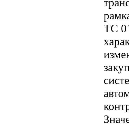
транс
рамк
ТС 0
хара
изме
заку
сист
авто
конт
Знач