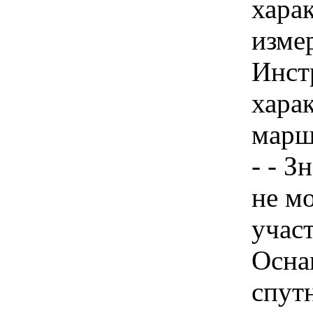
хара
изме
Инст
харак
марш
- - З
не м
учас
Осна
спут