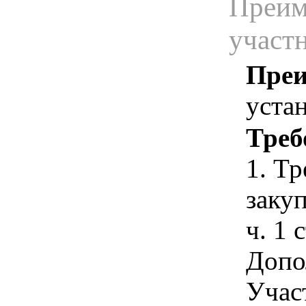
Преим
участ
Преи
уста
Треб
1. Т
закуп
ч. 1 
Допо
Учас