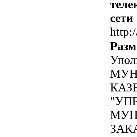
теле
сети
http:
Разм
Упол
МУН
КАЗ
"УП
МУН
ЗАК