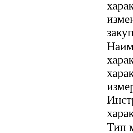
хара
изме
заку
Наим
хара
хара
изме
Инст
харак
Тип 