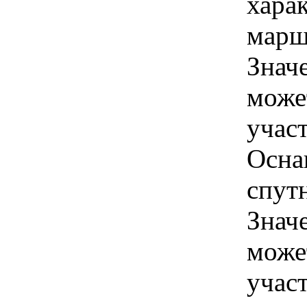
харак
марш
Знач
може
учас
Осна
спут
Знач
може
учас