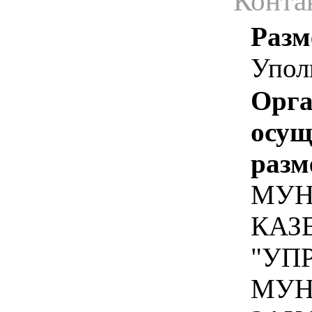
Конта
Разм
Упол
Орга
осу
разм
МУН
КАЗ
"УП
МУН