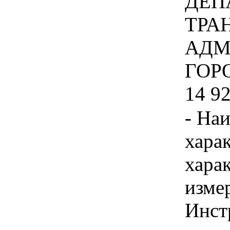
ДЕП
ТРА
АДМ
ГОР
14 92
- На
хара
хара
изме
Инст