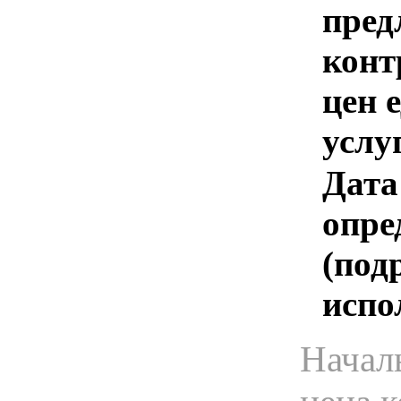
пред
конт
цен 
услу
Дата
опре
(под
испо
Начал