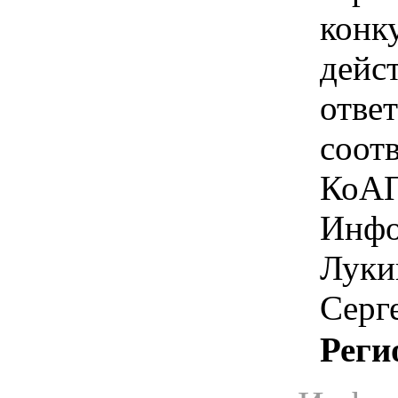
конк
дейс
отве
соотв
КоАП
Инфо
Луки
Серг
Реги