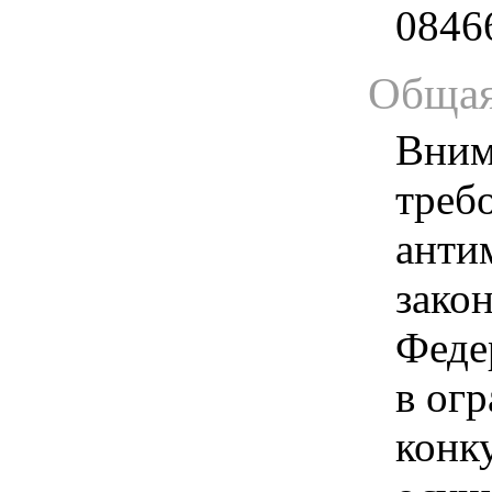
0846
Общая
Вним
треб
анти
зако
Феде
в ог
конк