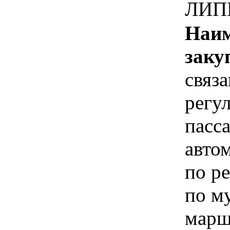
ЛИП
Наим
заку
связ
регу
пасс
авто
по р
по м
марш