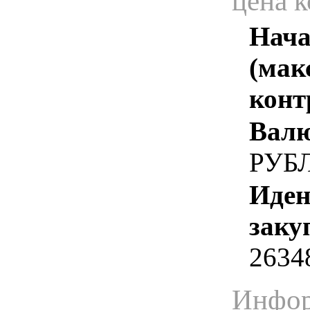
цена 
Нача
(мак
конт
Валю
РУБ
Иден
заку
2634
Инфор