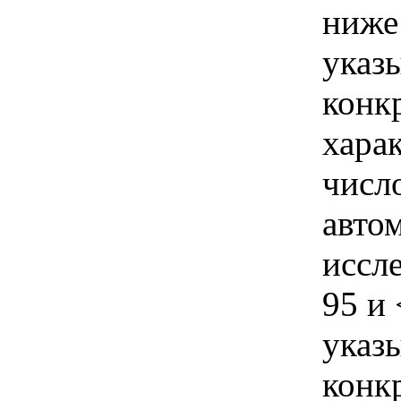
ниже
указы
конк
хара
числ
авто
иссл
95 и
указы
конк