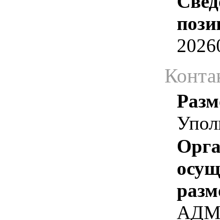
Свед
пози
2026
Конта
Разм
Упол
Орга
осу
разм
АДМ