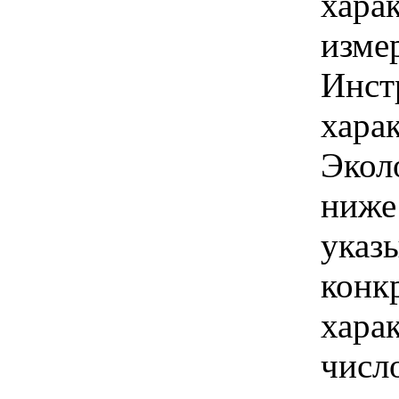
хара
изме
Инст
харак
Экол
ниже
указы
конк
хара
числ