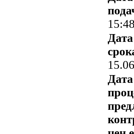
пода
15:4
Дата
срок
15.0
Дата
проц
пред
конт
цен 