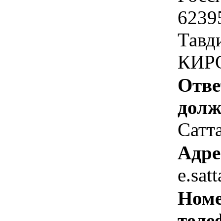
6239
Тавди
КИРО
Отве
долж
Сатта
Адре
e.sat
Номе
теле