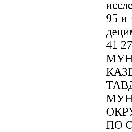
иссл
95 и 
децим
41 2
МУН
КАЗ
ТАВ
МУН
ОКР
ПО 