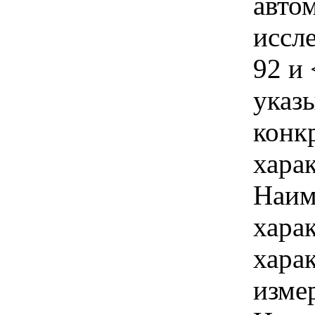
авто
иссл
92 и
указы
конк
хара
Наим
хара
хара
изме