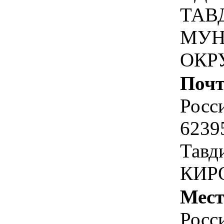
ТАВ
МУН
ОКР
Почт
Росс
6239
Тавди
КИРО
Мест
Росс