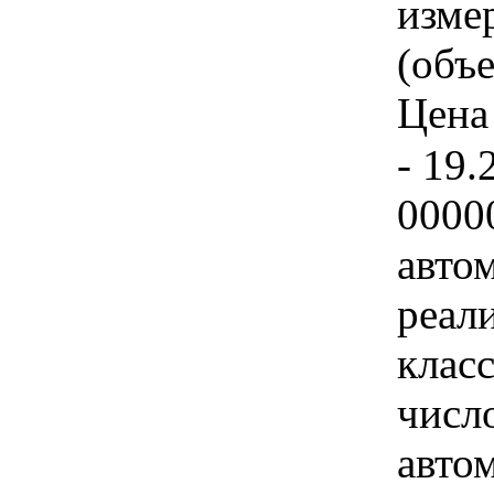
изме
(объе
Цена 
- 19.
0000
авто
реал
клас
числ
авто