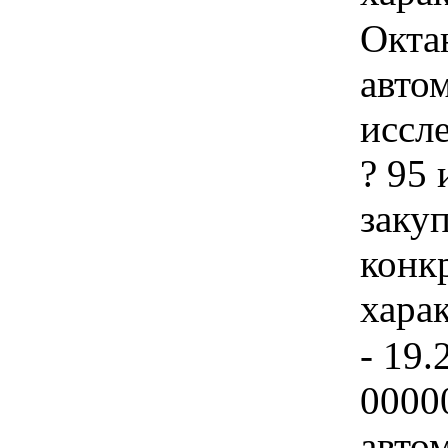
Окта
авто
иссл
? 95 
закуп
конк
хара
- 19.
0000
авто