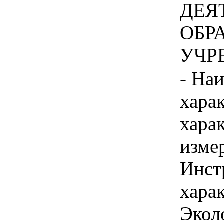
ДЕЯ
ОБР
УЧРЕ
- На
хара
хара
изме
Инст
харак
Экол