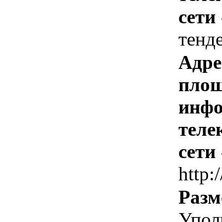
сети
тенд
Адре
площ
инфо
теле
сети
http:
Разм
Упол