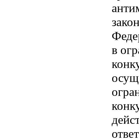
анти
зако
Феде
в ог
конк
осущ
огра
конк
дейс
отве