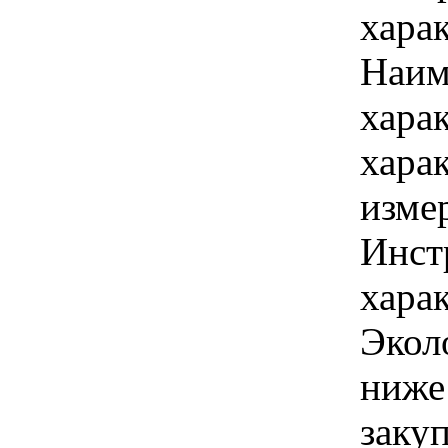
хара
Наим
хара
хара
изме
Инст
харак
Экол
ниже
закуп