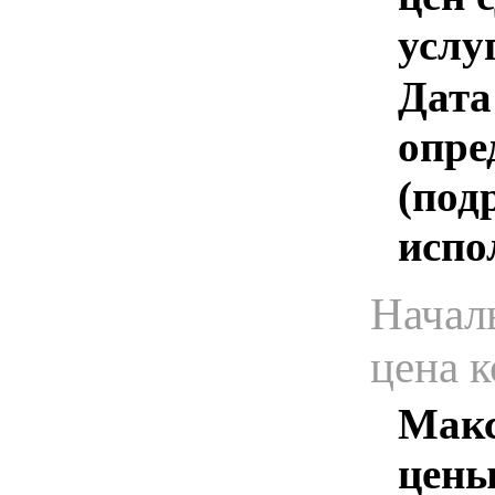
услу
Дата
опре
(под
испо
Начал
цена 
Макс
цены