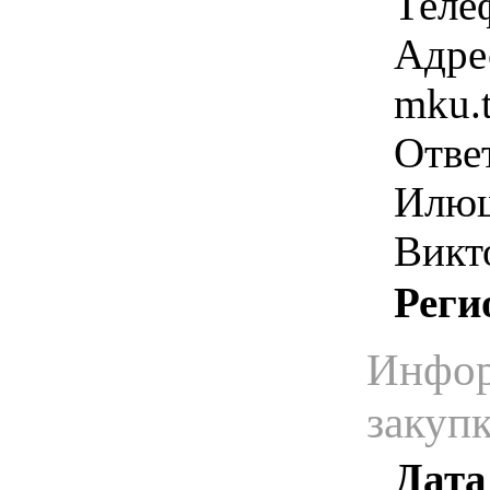
Теле
Адре
mku.
Отве
Илюш
Викт
Реги
Инфор
закуп
Дата