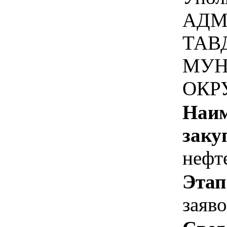
АДМ
ТАВ
МУН
ОКР
Наим
заку
нефт
Этап
заяв