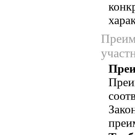
конк
хара
Преим
участ
Преи
Преи
соотв
Зако
преи