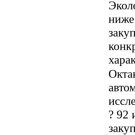
Экол
ниже
закуп
конк
хара
Окта
авто
иссл
? 92 
закуп