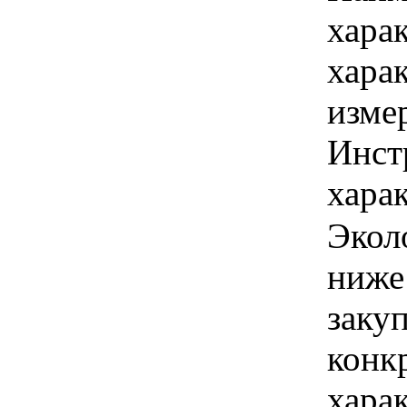
хара
хара
изме
Инст
харак
Экол
ниже
закуп
конк
хара