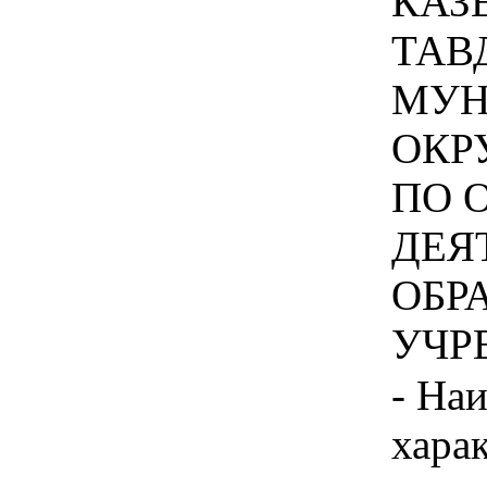
КАЗ
ТАВ
МУН
ОКР
ПО 
ДЕЯ
ОБР
УЧРЕ
- На
хара