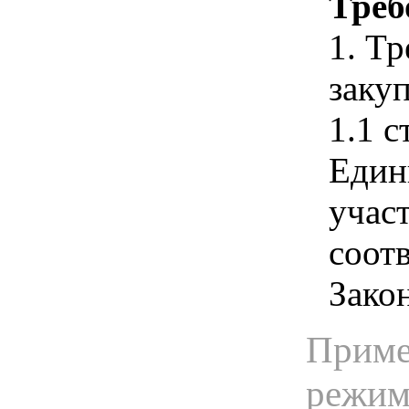
Треб
1. Т
закуп
1.1 с
Един
учас
соотв
Зако
Приме
режима