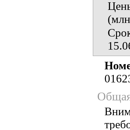
Цены
(млн
Срок
15.0
Номе
0162
Общая
Вним
треб