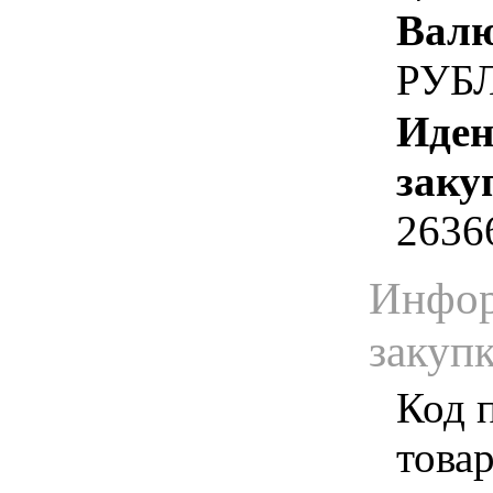
Валю
РУБ
Иден
заку
2636
Инфор
закуп
Код 
товар