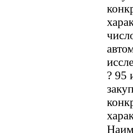
конк
хара
числ
авто
иссл
? 95 
закуп
конк
хара
Наим