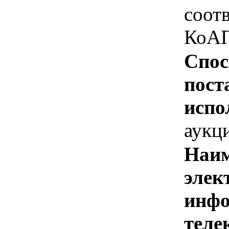
соотв
КоАП
Спос
пост
испо
аукц
Наим
элек
инфо
теле