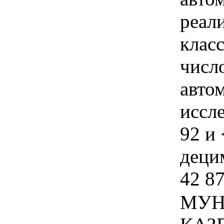
реал
клас
числ
авто
иссл
92 и 
децим
42 8
МУН