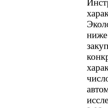
Инст
харак
Экол
ниже
закуп
конк
хара
числ
авто
иссл