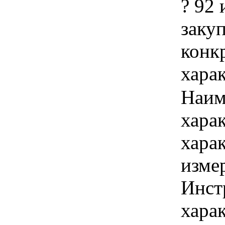
? 92 
закуп
конк
хара
Наим
хара
хара
изме
Инст
харак