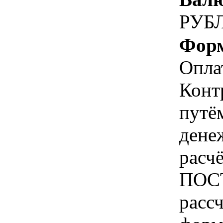
РУБ
Форм
Опла
Конт
путё
дене
расч
ПОС
расс