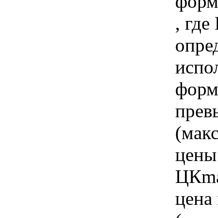
форму
, где
опре
испо
форм
прев
(мак
цены
ЦКmax
цена