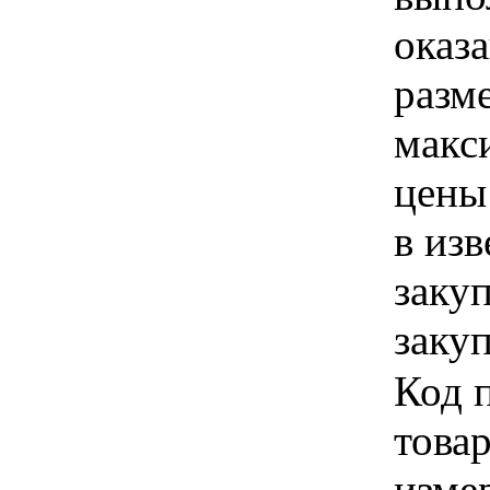
оказа
разм
макс
цены
в из
заку
закуп
Код 
товар
изме