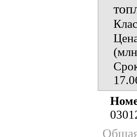
топ
Клас
Цена
(млн
Срок
17.0
Номе
0301
Общая