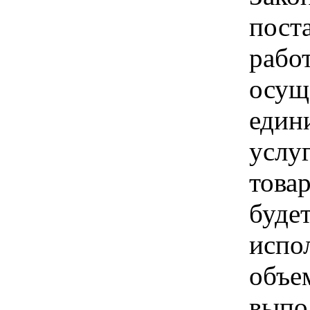
пост
рабо
осущ
един
услуг
товар
буде
испо
объе
выпо