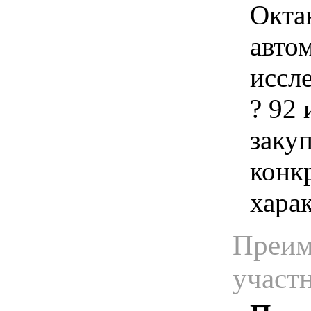
Окта
авто
иссл
? 92 
закуп
конк
хара
Преим
участ