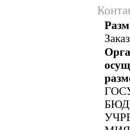
Конта
Разм
Зака
Орга
осу
разм
ГОС
БЮД
УЧР