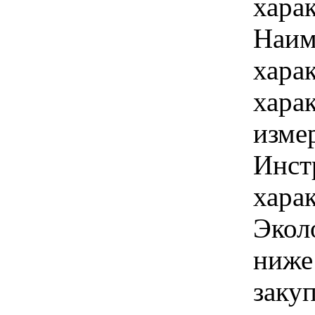
хара
Наим
хара
хара
изме
Инст
харак
Экол
ниже
закуп