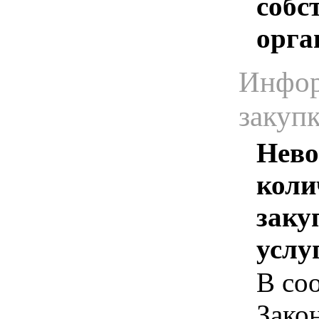
собс
орга
Инфор
закуп
Нево
коли
заку
услу
В соо
Зако