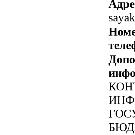
Адре
saya
Номе
теле
Допо
инфо
КОН
ИНФО
ГОС
БЮД