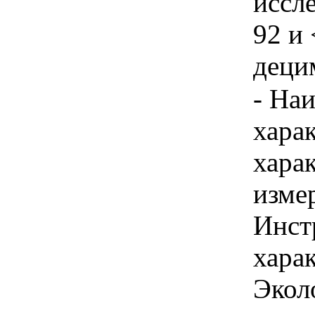
иссл
92 и 
децим
- На
хара
хара
изме
Инст
харак
Экол