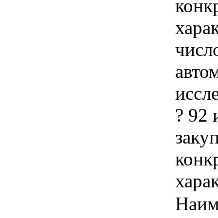
конк
хара
числ
авто
иссл
? 92 
закуп
конк
хара
Наим