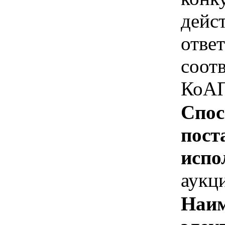
дейс
отве
соотв
КоАП
Спос
пост
испо
аукц
Наим