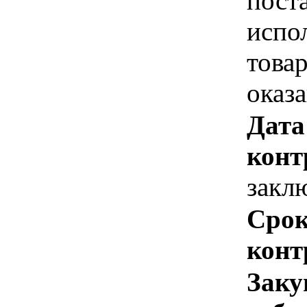
пост
испо
това
оказ
Дата
конт
закл
Срок
конт
Заку