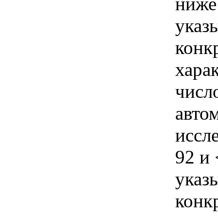
ниже
указы
конк
хара
числ
авто
иссл
92 и
указы
конк