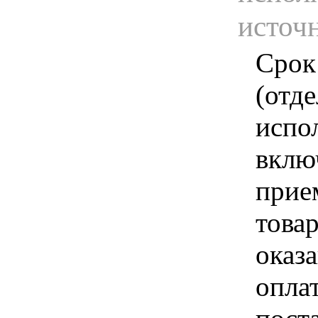
источ
Срок
(отд
испо
вклю
прие
това
оказа
опла