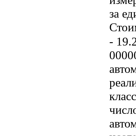
за ед
Стои
- 19.
0000
авто
реал
клас
числ
авто