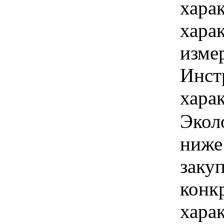
хара
хара
изме
Инст
харак
Экол
ниже
закуп
конк
хара