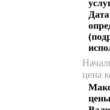
услу
Дата
опре
(под
испо
Начал
цена 
Макс
цены
Валю