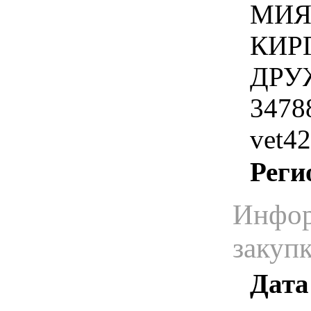
МИЯ
КИР
ДРУЖ
34788
vet42
Реги
Инфор
закуп
Дата