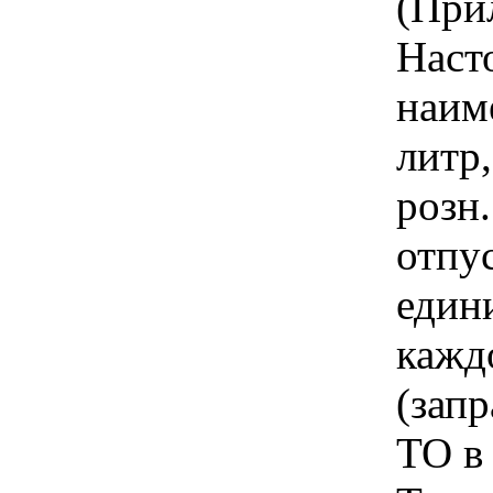
(При
Наст
наим
литр
розн.
отпу
един
кажд
(зап
ТО в