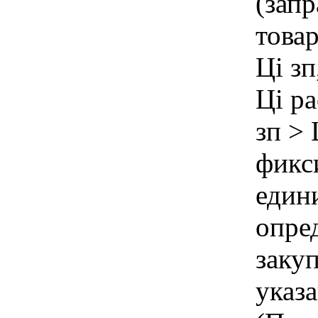
(зап
товар
Цi зп
Цi ра
зп > 
фикс
един
опре
заку
указ