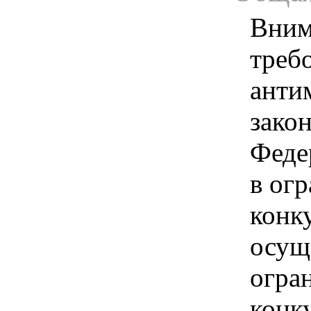
Вним
треб
анти
зако
Феде
в ог
конк
осущ
огра
конк