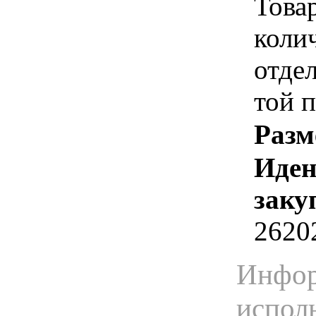
Това
коли
отде
той п
Разм
Иден
заку
2620
Инфор
испол