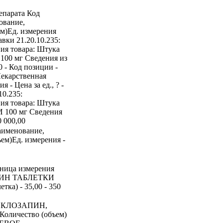
епарата Код
ование,
ем)Ед. измерения
авки 21.20.10.235:
я товара: Штука
00 мг Сведения из
0 - Код позиции -
екарственная
 - Цена за ед., ? -
10.235:
я товара: Штука
 100 мг Сведения
0 000,00
аименование,
ем)Ед. измерения -
ница измерения
ЗАПИН ТАБЛЕТКИ
тка) - 35,00 - 350
ра КЛОЗАПИН,
Количество (объем)