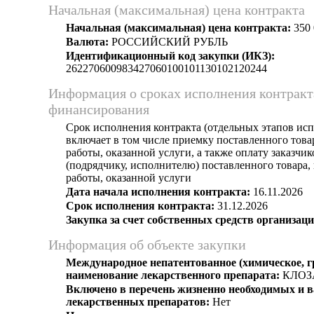
Начальная (максимальная) цена контракта
Начальная (максимальная) цена контракта:
350 
Валюта:
РОССИЙСКИЙ РУБЛЬ
Идентификационный код закупки (ИКЗ):
262270600983427060100101130102120244
Информация о сроках исполнения контракт
финансирования
Срок исполнения контракта (отдельных этапов исп
включает в том числе приемку поставленного тов
работы, оказанной услуги, а также оплату заказчи
(подрядчику, исполнителю) поставленного товара
работы, оказанной услуги
Дата начала исполнения контракта:
16.11.2026
Срок исполнения контракта:
31.12.2026
Закупка за счет собственных средств организаци
Информация об объекте закупки
Международное непатентованное (химическое, 
наименование лекарственного препарата:
КЛОЗ
Включено в перечень жизненно необходимых и
лекарственных препаратов:
Нет