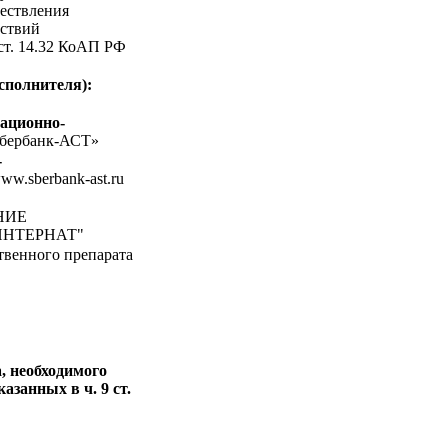
ествления
ствий
 ст. 14.32 КоАП РФ
сполнителя):
ационно-
бербанк-АСТ»
-
www.sberbank-ast.ru
НИЕ
ИНТЕРНАТ"
твенного препарата
, необходимого
азанных в ч. 9 ст.