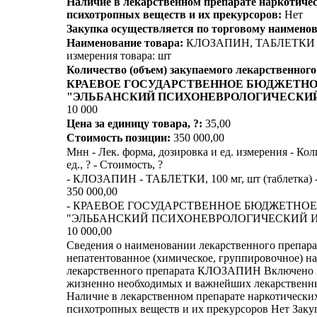
Наличие в лекарственном препарате наркотичес
психотропных веществ и их прекурсоров:
Нет
Закупка осуществляется по торговому наимено
Наименование товара:
КЛОЗАПИН, ТАБЛЕТКИ 10
измерения товара: шт
Количество (объем) закупаемого лекарственного
КРАЕВОЕ ГОСУДАРСТВЕННОЕ БЮДЖЕТН
"ЭЛЬБАНСКИЙ ПСИХОНЕВРОЛОГИЧЕСКИЙ
10 000
Цена за единицу товара, ?:
35,00
Стоимость позиции:
350 000,00
Мнн - Лек. форма, дозировка и ед. измерения - Кол
ед., ? - Стоимость, ?
- КЛОЗАПИН - ТАБЛЕТКИ, 100 мг, шт (таблетка) - 1
350 000,00
- КРАЕВОЕ ГОСУДАРСТВЕННОЕ БЮДЖЕТНО
"ЭЛЬБАНСКИЙ ПСИХОНЕВРОЛОГИЧЕСКИЙ И
10 000,00
Сведения о наименовании лекарственного препар
непатентованное (химическое, группировочное) н
лекарственного препарата КЛОЗАПИН Включено 
жизненно необходимых и важнейших лекарственн
Наличие в лекарственном препарате наркотических
психотропных веществ и их прекурсоров Нет Заку