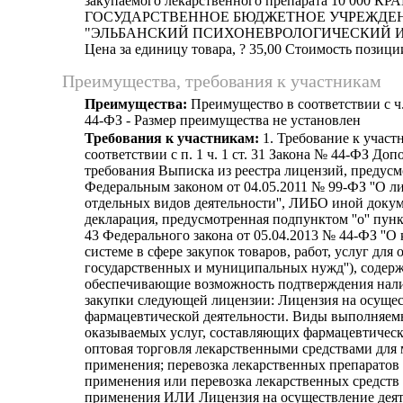
закупаемого лекарственного препарата 10 000 К
ГОСУДАРСТВЕННОЕ БЮДЖЕТНОЕ УЧРЕЖДЕ
"ЭЛЬБАНСКИЙ ПСИХОНЕВРОЛОГИЧЕСКИЙ ИН
Цена за единицу товара, ? 35,00 Стоимость позици
Преимущества, требования к участникам
Преимущества:
Преимущество в соответствии с ч.
44-ФЗ - Размер преимущества не установлен
Требования к участникам:
1. Требование к участ
соответствии с п. 1 ч. 1 ст. 31 Закона № 44-ФЗ До
требования Выписка из реестра лицензий, предус
Федеральным законом от 04.05.2011 № 99-ФЗ ''О 
отдельных видов деятельности'', ЛИБО иной докум
декларация, предусмотренная подпунктом ''о'' пунк
43 Федерального закона от 05.04.2013 № 44-ФЗ ''О
системе в сфере закупок товаров, работ, услуг для
государственных и муниципальных нужд''), содер
обеспечивающие возможность подтверждения нали
закупки следующей лицензии: Лицензия на осуще
фармацевтической деятельности. Виды выполняемы
оказываемых услуг, составляющих фармацевтическ
оптовая торговля лекарственными средствами для
применения; перевозка лекарственных препаратов
применения или перевозка лекарственных средств
применения ИЛИ Лицензия на осуществление деят