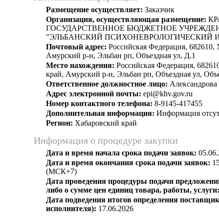
Размещение осуществляет:
Заказчик
Организация, осуществляющая размещение:
КР
ГОСУДАРСТВЕННОЕ БЮДЖЕТНОЕ УЧРЕЖДЕ
"ЭЛЬБАНСКИЙ ПСИХОНЕВРОЛОГИЧЕСКИЙ 
Почтовый адрес:
Российская Федерация, 682610, 
Амурский р-н, Эльбан рп, Объездная ул, Д.1
Место нахождения:
Российская Федерация, 68261
край, Амурский р-н, Эльбан рп, Объездная ул, Объе
Ответственное должностное лицо:
Александрова 
Адрес электронной почты:
epi@khv.gov.ru
Номер контактного телефона:
8-9145-417455
Дополнительная информация:
Информация отсут
Регион:
Хабаровский край
Информация о процедуре закупки
Дата и время начала срока подачи заявок:
05.06.
Дата и время окончания срока подачи заявок:
15
(МСК+7)
Дата проведения процедуры подачи предложений
либо о сумме цен единиц товара, работы, услуги
Дата подведения итогов определения поставщик
исполнителя):
17.06.2026