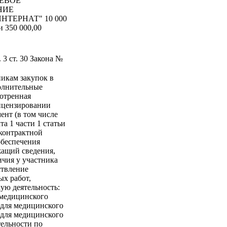
РАЕВОЕ
НИЕ
ТЕРНАТ" 10 000
и 350 000,00
 3 ст. 30 Закона №
никам закупок в
полнительные
мотренная
лицензировании
ент (в том числе
та 1 части 1 статьи
 контрактной
 обеспечения
жащий сведения,
чия у участника
ствление
х работ,
ую деятельность:
 медицинского
 для медицинского
 для медицинского
ельности по