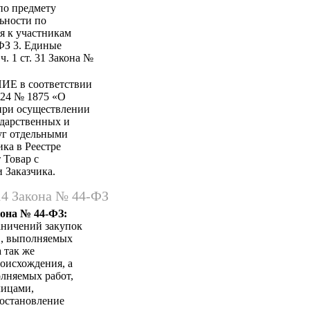
по предмету
ьности по
я к участникам
-ФЗ 3. Единые
ч. 1 ст. 31 Закона №
 в соответствии
024 № 1875 «О
при осуществлении
ударственных и
луг отдельными
ка в Реестре
 Товар с
 Заказчика.
14 Закона № 44-ФЗ
кона № 44-ФЗ:
аничений закупок
в, выполняемых
 так же
оисхождения, а
лняемых работ,
лицами,
Постановление