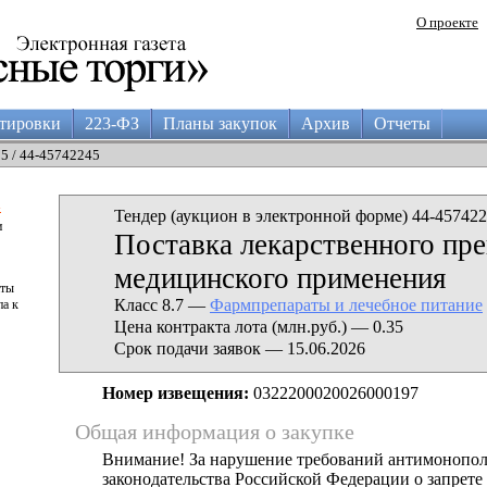
О проекте
тировки
223-ФЗ
Планы закупок
Архив
Отчеты
05 / 44-45742245
а
Тендер (аукцион в электронной форме) 44-457422
и
Поставка лекарственного пре
медицинского применения
аты
Класс 8.7 —
Фармпрепараты и лечебное питание
па к
Цена контракта лота (млн.руб.) — 0.35
Срок подачи заявок — 15.06.2026
Номер извещения:
0322200020026000197
Общая информация о закупке
Внимание! За нарушение требований антимонопо
законодательства Российской Федерации о запрете 