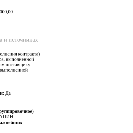
000,00
а и источниках
олнения контракта)
ара, выполненной
ком поставщику
, выполненной
и:
Да
группировочное)
АПИН
 важнейших