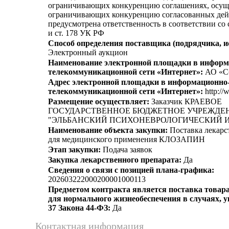
ограничивающих конкуренцию соглашениях, осущ
ограничивающих конкуренцию согласованных дей
предусмотрена ответственность в соответствии со
и ст. 178 УК РФ
Способ определения поставщика (подрядчика, и
Электронный аукцион
Наименование электронной площадки в информ
телекоммуникационной сети «Интернет»:
АО «С
Адрес электронной площадки в информационно
телекоммуникационной сети «Интернет»:
http://
Размещение осуществляет:
Заказчик КРАЕВОЕ
ГОСУДАРСТВЕННОЕ БЮДЖЕТНОЕ УЧРЕЖДЕ
"ЭЛЬБАНСКИЙ ПСИХОНЕВРОЛОГИЧЕСКИЙ 
Наименование объекта закупки:
Поставка лекарс
для медицинского применения КЛОЗАПИН
Этап закупки:
Подача заявок
Закупка лекарственного препарата:
Да
Сведения о связи с позицией плана-графика:
202603222000200001000113
Предметом контракта является поставка товара
для нормального жизнеобеспечения в случаях, ук
37 Закона 44-ФЗ:
Да
Контактная информация