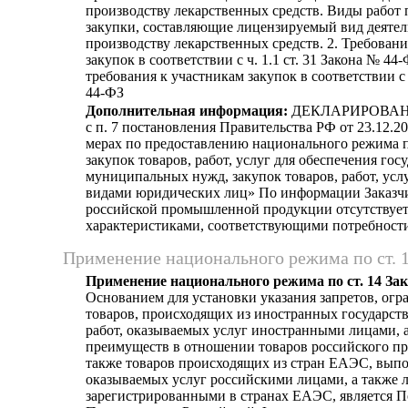
производству лекарственных средств. Виды работ 
закупки, составляющие лицензируемый вид деятел
производству лекарственных средств. 2. Требовани
закупок в соответствии с ч. 1.1 ст. 31 Закона № 44
требования к участникам закупок в соответствии с 
44-ФЗ
Дополнительная информация:
ДЕКЛАРИРОВАНИЕ
с п. 7 постановления Правительства РФ от 23.12.2
мерах по предоставлению национального режима 
закупок товаров, работ, услуг для обеспечения гос
муниципальных нужд, закупок товаров, работ, ус
видами юридических лиц» По информации Заказчи
российской промышленной продукции отсутствует
характеристиками, соответствующими потребности
Применение национального режима по ст. 
Применение национального режима по ст. 14 За
Основанием для установки указания запретов, огр
товаров, происходящих из иностранных государст
работ, оказываемых услуг иностранными лицами, а
преимуществ в отношении товаров российского пр
также товаров происходящих из стран ЕАЭС, выпо
оказываемых услуг российскими лицами, а также 
зарегистрированными в странах ЕАЭС, является 