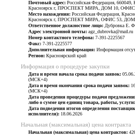
Почтовый адрес:
Российская Федерация, 660049, 
Красноярск г, ПРОСПЕКТ МИРА, ДОМ 10, ОФИС
Место нахождения:
Российская Федерация, Красн
Красноярск г, ПРОСПЕКТ МИРА, ОФИС 53, ДОМ
Ответственное должностное лицо:
Дубровка Е. Ф
Адрес электронной почты:
agz_dubrovka@mail.ru
Номер контактного телефона:
7-391-2225567
Факс:
7-391-2225577
Дополнительная информация:
Информация отсут
Регион:
Красноярский край
Информация о процедуре закупки
Дата и время начала срока подачи заявок:
05.06.
(МСК+4)
Дата и время окончания срока подачи заявок:
16
(МСК+4)
Дата проведения процедуры подачи предложений
либо о сумме цен единиц товара, работы, услуги
Дата подведения итогов определения поставщик
исполнителя):
18.06.2026
Начальная (максимальная) цена контракта
Начальная (максимальная) цена контрактов:
420