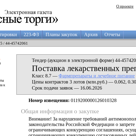
О проекте
тировки
223-ФЗ
Планы закупок
Архив
Отчеты
05 / 44-45742061
а
Тендер (аукцион в электронной форме) 44-457420
и
Поставка лекарственных пре
Класс 8.7 —
Фармпрепараты и лечебное питание
аты
Цены контрактов 3 лотов (млн.руб.) — 0.062, 0.30
па к
Срок подачи заявок — 16.06.2026
Номер извещения:
0119200000126010328
Общая информация о закупке
Внимание! За нарушение требований антимонопо
законодательства Российской Федерации о запрете 
ограничивающих конкуренцию соглашениях, осущ
ограничивающих конкуренцию согласованных дей