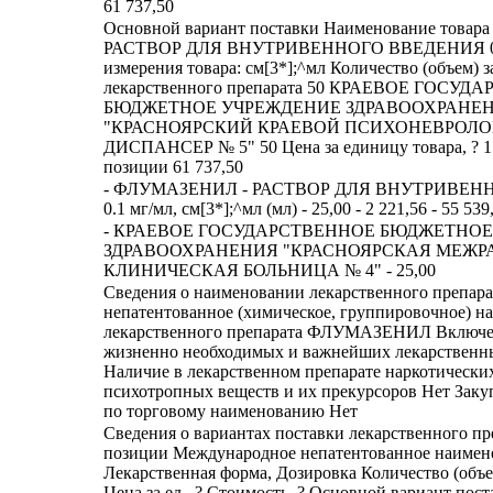
61 737,50
Основной вариант поставки Наименование тов
РАСТВОР ДЛЯ ВНУТРИВЕННОГО ВВЕДЕНИЯ 0.1 
измерения товара: см[3*];^мл Количество (объем) 
лекарственного препарата 50 КРАЕВОЕ ГОСУ
БЮДЖЕТНОЕ УЧРЕЖДЕНИЕ ЗДРАВООХРАНЕ
"КРАСНОЯРСКИЙ КРАЕВОЙ ПСИХОНЕВРОЛ
ДИСПАНСЕР № 5" 50 Цена за единицу товара, ? 1
позиции 61 737,50
- ФЛУМАЗЕНИЛ - РАСТВОР ДЛЯ ВНУТРИВЕН
0.1 мг/мл, см[3*];^мл (мл) - 25,00 - 2 221,56 - 55 539
- КРАЕВОЕ ГОСУДАРСТВЕННОЕ БЮДЖЕТНО
ЗДРАВООХРАНЕНИЯ "КРАСНОЯРСКАЯ МЕЖ
КЛИНИЧЕСКАЯ БОЛЬНИЦА № 4" - 25,00
Сведения о наименовании лекарственного препар
непатентованное (химическое, группировочное) н
лекарственного препарата ФЛУМАЗЕНИЛ Включен
жизненно необходимых и важнейших лекарственн
Наличие в лекарственном препарате наркотических
психотропных веществ и их прекурсоров Нет Заку
по торговому наименованию Нет
Сведения о вариантах поставки лекарственного пр
позиции Международное непатентованное наимен
Лекарственная форма, Дозировка Количество (объ
Цена за ед., ? Стоимость, ? Основной вариант пост