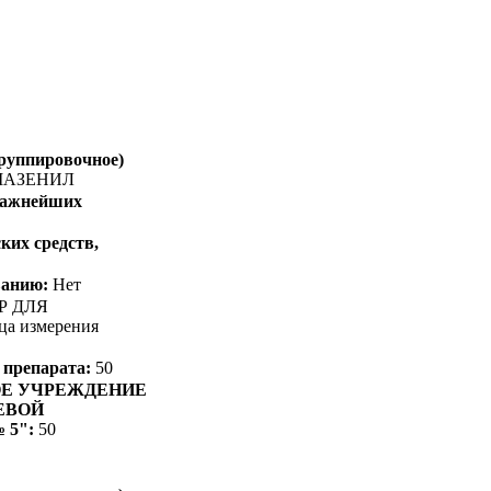
группировочное)
АЗЕНИЛ
 важнейших
ких средств,
ванию:
Нет
Р ДЛЯ
а измерения
 препарата:
50
ОЕ УЧРЕЖДЕНИЕ
ЕВОЙ
5":
50