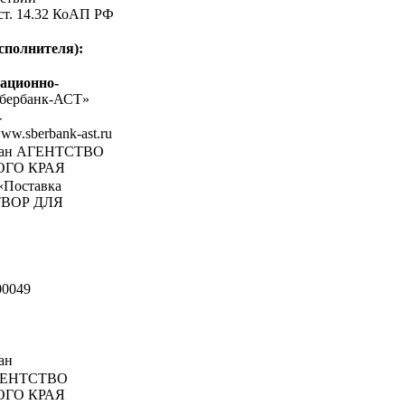
 ст. 14.32 КоАП РФ
сполнителя):
ационно-
бербанк-АСТ»
-
www.sberbank-ast.ru
ган АГЕНТСТВО
ОГО КРАЯ
«Поставка
СТВОР ДЛЯ
00049
ан
ЕНТСТВО
ОГО КРАЯ