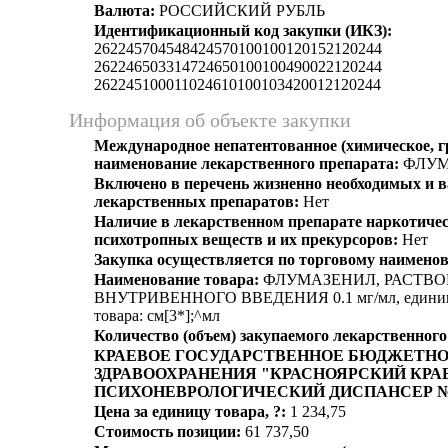
Валюта:
РОССИЙСКИЙ РУБЛЬ
Идентификационный код закупки (ИКЗ):
262245704548424570100100120152120244
262246503314724650100100490022120244
262245100011024610100103420012120244
Информация об объекте закупки
Международное непатентованное (химическое, 
наименование лекарственного препарата:
ФЛУМ
Включено в перечень жизненно необходимых и
лекарственных препаратов:
Нет
Наличие в лекарственном препарате наркотичес
психотропных веществ и их прекурсоров:
Нет
Закупка осуществляется по торговому наимено
Наименование товара:
ФЛУМАЗЕНИЛ, РАСТВО
ВНУТРИВЕННОГО ВВЕДЕНИЯ 0.1 мг/мл, единиц
товара: см[3*];^мл
Количество (объем) закупаемого лекарственного
КРАЕВОЕ ГОСУДАРСТВЕННОЕ БЮДЖЕТН
ЗДРАВООХРАНЕНИЯ "КРАСНОЯРСКИЙ КРА
ПСИХОНЕВРОЛОГИЧЕСКИЙ ДИСПАНСЕР № 
Цена за единицу товара, ?:
1 234,75
Стоимость позиции:
61 737,50