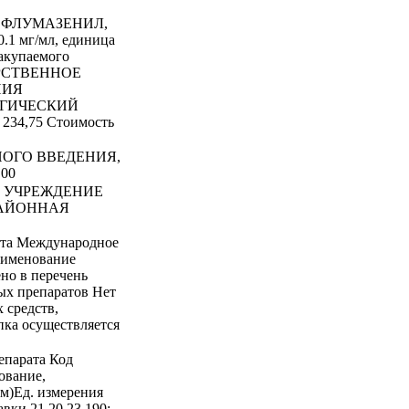
ара ФЛУМАЗЕНИЛ,
мг/мл, единица
закупаемого
ДАРСТВЕННОЕ
НИЯ
ОГИЧЕСКИЙ
 234,75 Стоимость
НОГО ВВЕДЕНИЯ,
,00
Е УЧРЕЖДЕНИЕ
РАЙОННАЯ
ата Международное
аименование
о в перечень
ых препаратов Нет
 средств,
пка осуществляется
епарата Код
ование,
ем)Ед. измерения
авки 21.20.23.190: