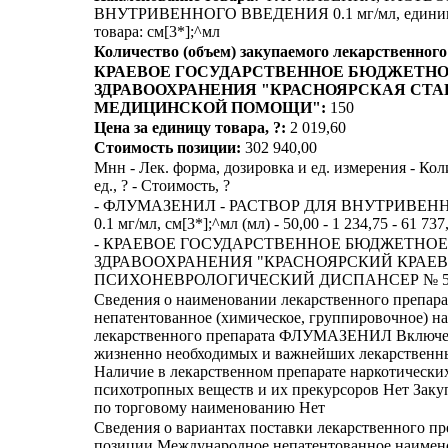
ВНУТРИВЕННОГО ВВЕДЕНИЯ 0.1 мг/мл, единиц
товара: см[3*];^мл
Количество (объем) закупаемого лекарственного
КРАЕВОЕ ГОСУДАРСТВЕННОЕ БЮДЖЕТН
ЗДРАВООХРАНЕНИЯ "КРАСНОЯРСКАЯ СТА
МЕДИЦИНСКОЙ ПОМОЩИ":
150
Цена за единицу товара, ?:
2 019,60
Стоимость позиции:
302 940,00
Мнн - Лек. форма, дозировка и ед. измерения - Кол
ед., ? - Стоимость, ?
- ФЛУМАЗЕНИЛ - РАСТВОР ДЛЯ ВНУТРИВЕН
0.1 мг/мл, см[3*];^мл (мл) - 50,00 - 1 234,75 - 61 737
- КРАЕВОЕ ГОСУДАРСТВЕННОЕ БЮДЖЕТНО
ЗДРАВООХРАНЕНИЯ "КРАСНОЯРСКИЙ КРАЕ
ПСИХОНЕВРОЛОГИЧЕСКИЙ ДИСПАНСЕР № 5" 
Сведения о наименовании лекарственного препар
непатентованное (химическое, группировочное) н
лекарственного препарата ФЛУМАЗЕНИЛ Включен
жизненно необходимых и важнейших лекарственн
Наличие в лекарственном препарате наркотических
психотропных веществ и их прекурсоров Нет Заку
по торговому наименованию Нет
Сведения о вариантах поставки лекарственного пр
позиции Международное непатентованное наимен