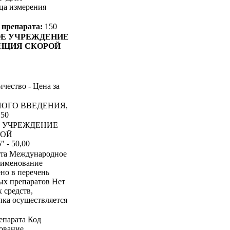
а измерения
 препарата:
150
ОЕ УЧРЕЖДЕНИЕ
НЦИЯ СКОРОЙ
ичество - Цена за
НОГО ВВЕДЕНИЯ,
,50
Е УЧРЕЖДЕНИЕ
ВОЙ
- 50,00
ата Международное
аименование
о в перечень
ых препаратов Нет
 средств,
пка осуществляется
епарата Код
ование,