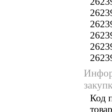
2623
2623
2623
2623
2623
2623
Инфор
закуп
Код 
товар