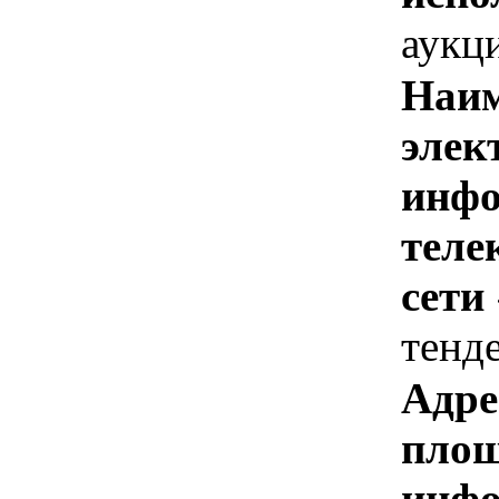
аукц
Наим
элек
инфо
теле
сети
тенд
Адре
площ
инфо