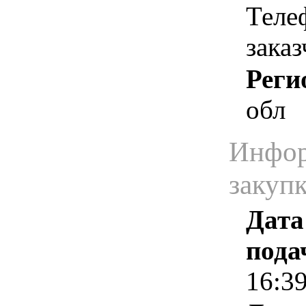
Теле
зака
Реги
обл
Инфор
закуп
Дата
пода
16:3