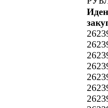
РУБ
Иден
заку
2623
2623
2623
2623
2623
2623
2623