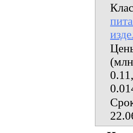
Клас
пита
изде
Цены
(млн
0.11
0.01
Срок
22.0