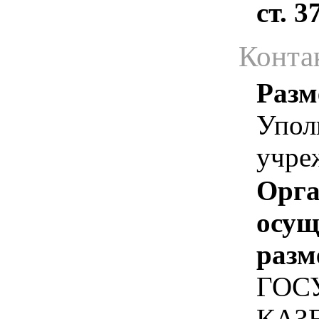
ст. 
Конта
Разм
Упол
учре
Орга
осу
разм
ГОС
КАЗ