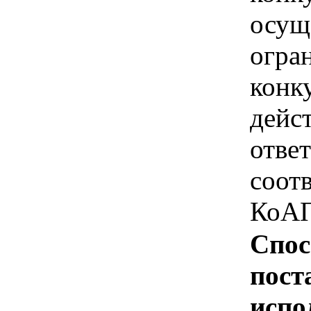
осущ
огра
конк
дейс
отве
соотв
КоАП
Спос
пост
испо