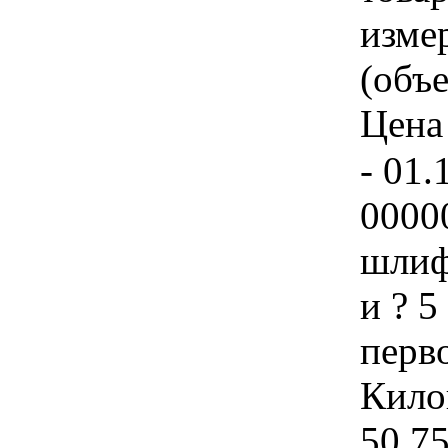
изме
(объе
Цена 
- 01.
0000
шлиф
и ? 
перво
Килог
50 7