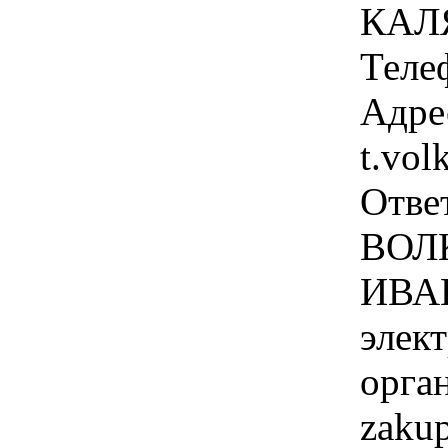
КАЛЯ
Теле
Адре
t.vo
Отве
ВОЛ
ИВА
элек
орга
zaku