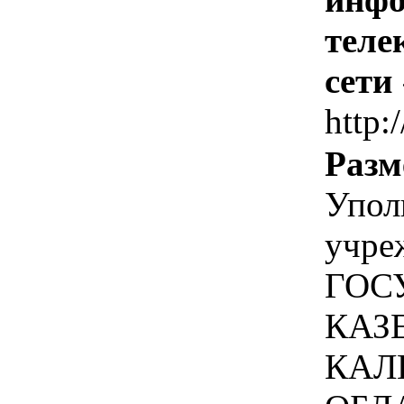
теле
сети
http:
Разм
Упол
учре
ГОС
КАЗ
КАЛ