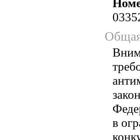
Номе
0335
Общая
Вним
треб
анти
зако
Феде
в ог
конк