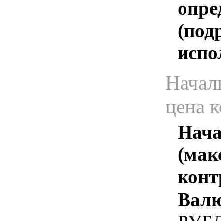
опре
(под
испо
Начал
цена 
Нача
(мак
конт
Валю