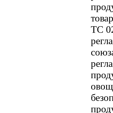
прод
товар
ТС 0
регл
союз
регл
прод
овощ
безо
прод