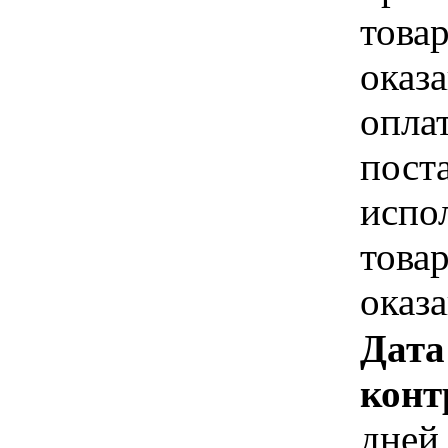
това
оказа
опла
пост
испо
това
оказ
Дата
конт
дней