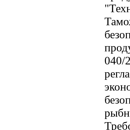
"Тех
Тамо
безо
прод
040/
регл
экон
безо
рыбн
Треб