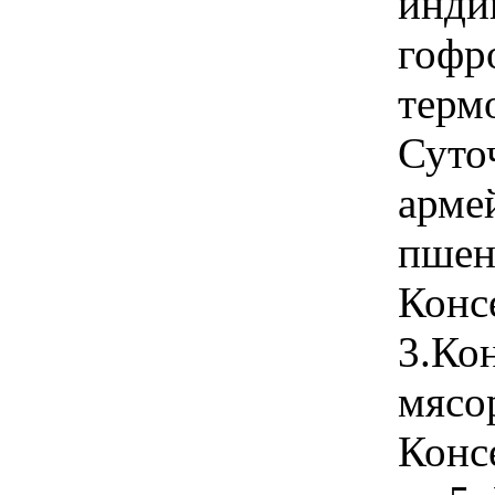
инди
гофр
терм
Суто
арме
пшен
Конс
3.Ко
мясо
Конс