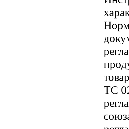
харак
Норм
доку
регл
прод
товар
ТС 0
регл
союз
регл