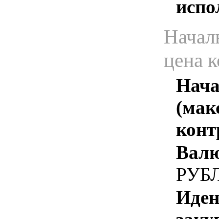
испо
Начал
цена 
Нача
(мак
конт
Валю
РУБ
Иден