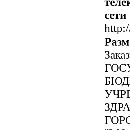
теле
сети
http:/
Разм
Зака
ГОС
БЮД
УЧР
ЗДР
ГОР