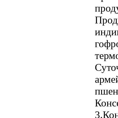
прод
Прод
инди
гофр
терм
Суто
арме
пшен
Конс
3.Ко