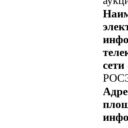
аукц
Наим
элек
инфо
теле
сети
РОС
Адре
площ
инфо