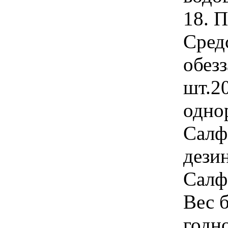
18. 
Сред
обез
шт.2
однор
Салф
дези
Салф
Вес б
годно