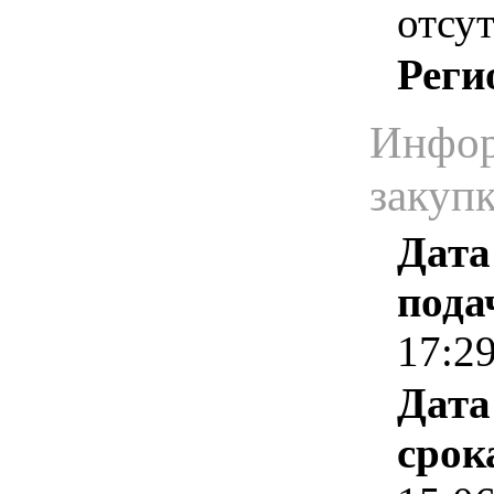
отсут
Реги
Инфор
закуп
Дата
пода
17:2
Дата
срок