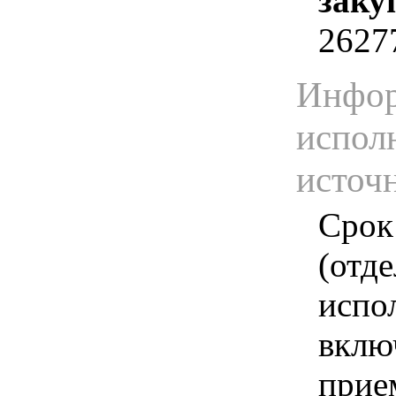
заку
2627
Инфор
испол
источ
Срок
(отд
испо
вклю
прие