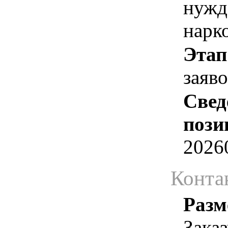
нуж
нарк
Этап
заяв
Свед
пози
2026
Конта
Разм
Зака