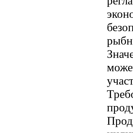
регл
экон
безо
рыбн
Знач
може
учас
Треб
прод
Прод