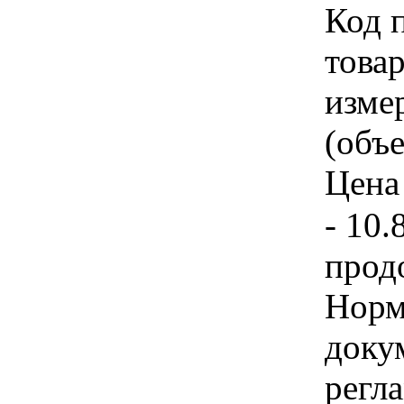
Код 
товар
изме
(объе
Цена 
- 10.
прод
Норм
доку
регл