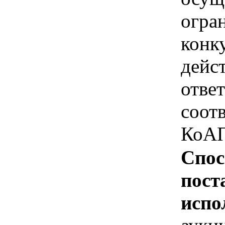
огра
конк
дейс
отве
соотв
КоАП
Спос
пост
испо