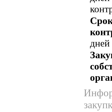
конт
Срок
конт
дней
Заку
собс
орга
Инфор
закуп