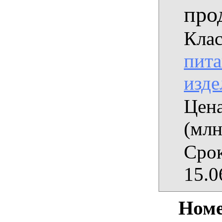
про
Клас
пита
изде
Цена
(млн
Срок
15.0
Номе