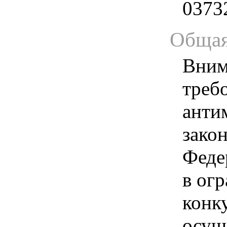
0373
Общая
Вним
треб
анти
зако
Феде
в ог
конк
осущ