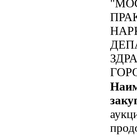
"МО
ПРА
НАР
ДЕП
ЗДР
ГОР
Наим
заку
аукц
прод