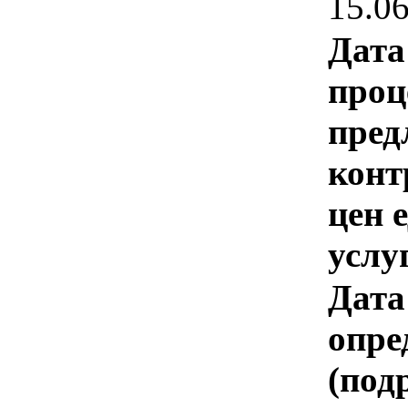
15.0
Дата
проц
пред
конт
цен 
услу
Дата
опре
(под