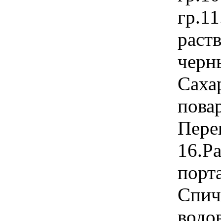
гр.1
раст
черн
Сахар
повар
Пере
16.Ра
порта
Спич
водо