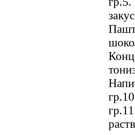
гр.5
закус
Паште
шокол
Конц
тони
Напи
гр.1
гр.1
раст