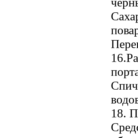
черн
Сахар
повар
Пере
16.Ра
порта
Спич
водо
18. 
Сред