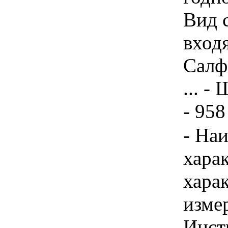
Вид 
вход
Салф
... -
- 958
- На
хара
хара
изме
Инст