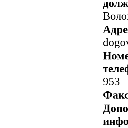
долж
Воло
Адре
dogo
Номе
теле
953
Факс
Допо
инфо