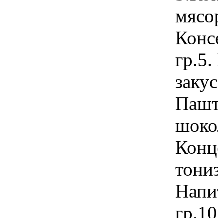
мясо
Конс
гр.5
закус
Паште
шокол
Конц
тони
Напи
гр.1