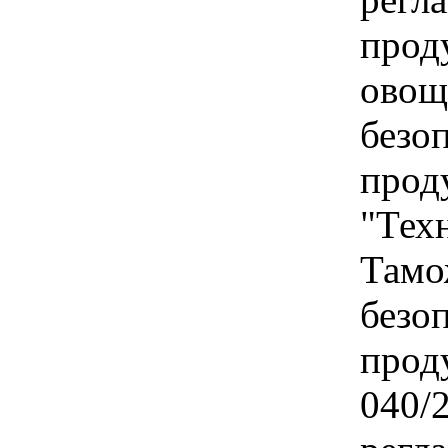
прод
овощ
безо
прод
"Тех
Тамо
безо
прод
040/