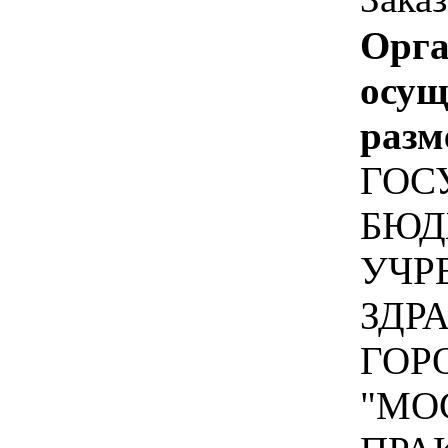
Орга
осу
разм
ГОС
БЮД
УЧР
ЗДР
ГОР
"МО