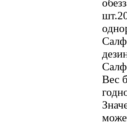
обез
шт.2
однор
Салф
дези
Салф
Вес б
годно
Знач
може