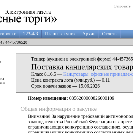
О проекте
тировки
223-ФЗ
Планы закупок
Архив
Отчеты
04 / 44-45736520
а
Тендер (аукцион в электронной форме) 44-457365
и
Поставка канцелярских това
Класс 8.16.5 —
Канцтовары, офисные принадлеж
аты
Цена контракта лота (млн.руб.) — 0.11
па к
Срок подачи заявок — 15.06.2026
Номер извещения:
0356200000826000109
Общая информация о закупке
Внимание! За нарушение требований антимонопо
законодательства Российской Федерации о запрете 
ограничивающих конкуренцию соглашениях, осущ
ограничивающих конкуренцию согласованных дей