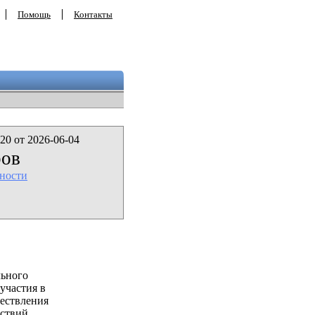
Помощь
Контакты
20 от 2026-06-04
ров
ности
льного
участия в
ествления
ствий