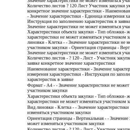
Значение характеристики не может изменяться уча
Количество листов ? 120 Лист Участник закупки ук
конкретное значение характеристики - Наименова
- Значение характеристики - Единица измерения ха
Инструкция по заполнению характеристик в заявке 
Значение характеристики не может изменяться уча
Характеристики объекта закупки - Тип обложки- же
характеристики не может изменяться участником з
линовки - Клетка - - Значение характеристики не 
участником закупки - Ориентация страницы - Верти
Значение характеристики не может изменяться уча
Количество листов - ? 120 - Лист - Участник закуп
заявке конкретное значение характеристики
Наименование характеристики - Значение характе
измерения характеристики - Инструкция по запол
характеристик в заявке
Формат - A4 - - Значение характеристики не может
участником закупки
Характеристики объекта закупки - Тип обложки- же
характеристики не может изменяться участником з
Вид линовки - Клетка - - Значение характеристики
изменяться участником закупки
Ориентация страницы - Вертикальная - - Значение
может изменяться участником закупки
Количество листов - ? 120 - Лист - Участник закуп