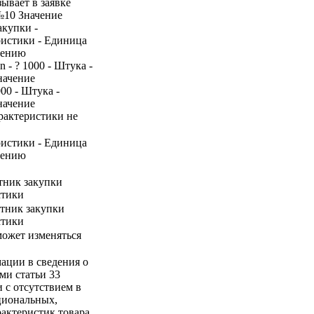
ывает в заявке
№10 Значение
акупки -
ристики - Единица
нению
n - ? 1000 - Штука -
начение
000 - Штука -
начение
арактеристики не
ристики - Единица
нению
стник закупки
стики
стник закупки
стики
 может изменяться
ации в сведения о
ми статьи 33
и с отсутствием в
циональных,
актеристик товара,