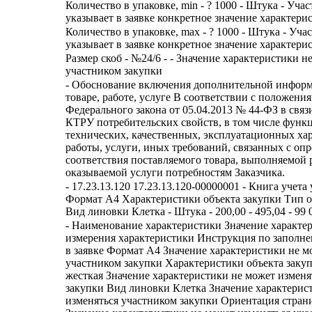
Количество в упаковке, min - ? 1000 - Штука - Уча
указывает в заявке конкретное значение характери
Количество в упаковке, max - ? 1000 - Штука - Уча
указывает в заявке конкретное значение характери
Размер скоб - №24/6 - - Значение характеристики н
участником закупки
- Обоснование включения дополнительной информ
товаре, работе, услуге В соответствии с положения
Федерального закона от 05.04.2013 № 44-ФЗ в связ
КТРУ потребительских свойств, в том числе функ
технических, качественных, эксплуатационных хар
работы, услуги, иных требований, связанных с оп
соответствия поставляемого товара, выполняемой 
оказываемой услуги потребностям Заказчика.
- 17.23.13.120 17.23.13.120-00000001 - Книга учета
Формат A4 Характеристики объекта закупки Тип о
Вид линовки Клетка - Штука - 200,00 - 495,04 - 99 
- Наименование характеристики Значение характе
измерения характеристики Инструкция по заполн
в заявке Формат A4 Значение характеристики не м
участником закупки Характеристики объекта заку
жесткая Значение характеристики не может изменя
закупки Вид линовки Клетка Значение характерис
изменяться участником закупки Ориентация стран