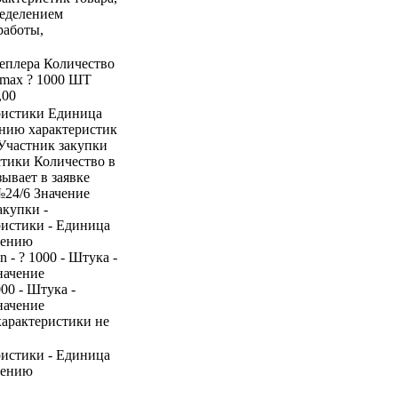
ределением
работы,
степлера Количество
 max ? 1000 ШТ
,00
ристики Единица
ению характеристик
 Участник закупки
стики Количество в
ывает в заявке
№24/6 Значение
акупки -
ристики - Единица
нению
n - ? 1000 - Штука -
начение
000 - Штука -
начение
 характеристики не
ристики - Единица
нению