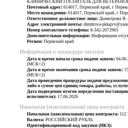
КЛИНИЧЕСКИЙ ГОСПИТАЛЬ ДЛЯ ВЕТЕРАНО
Почтовый адрес:
614017, Пермский край, г Пермь,
Место нахождения:
614017, Пермский край, г Перм
Ответственное должностное лицо:
Димитрова Я. 
Адрес электронной почты:
dimitrova-pkkgvv@yand
Номер контактного телефона:
8-342-2072965
Дополнительная информация:
Информация отсут
Регион:
Пермский край
Информация о процедуре закупки
Дата и время начала срока подачи заявок:
04.06.
(МСК+2)
Дата и время окончания срока подачи заявок:
15
(МСК+2)
Дата проведения процедуры подачи предложений
либо о сумме цен единиц товара, работы, услуги
Дата подведения итогов определения поставщик
исполнителя):
17.06.2026
Начальная (максимальная) цена контракта
Начальная (максимальная) цена контракта:
112 
Валюта:
РОССИЙСКИЙ РУБЛЬ
Идентификационный код закупки (ИКЗ):