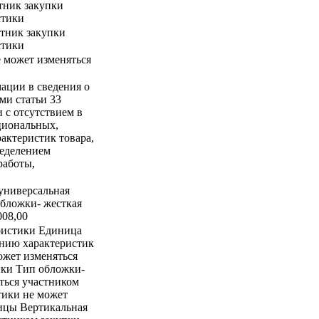
стник закупки
стики
стник закупки
стики
е может изменяться
ации в сведения о
ми статьи 33
и с отсутствием в
циональных,
актеристик товара,
ределением
работы,
 универсальная
бложки- жесткая
008,00
ристики Единица
ению характеристик
ожет изменяться
пки Тип обложки-
ться участником
тики не может
ицы Вертикальная