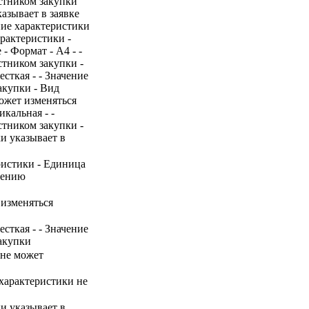
стником закупки
азывает в заявке
ние характеристики
рактеристики -
- Формат - A4 - -
стником закупки -
сткая - - Значение
акупки - Вид
может изменяться
кальная - -
стником закупки -
ки указывает в
ристики - Единица
нению
 изменяться
сткая - - Значение
акупки
 не может
 характеристики не
ки указывает в