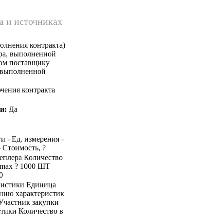
а и источниках
олнения контракта)
ара, выполненной
ком поставщику
, выполненной
чения контракта
и:
Да
и - Ед. измерения -
- Стоимость, ?
степлера Количество
 max ? 1000 ШТ
0
ристики Единица
ению характеристик
 Участник закупки
стики Количество в