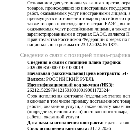
Основанием для установки указания запретов, огр
товаров, происходящих из иностранных государст
работ, оказываемых услуг иностранными лицами, а
преимуществ в отношении товаров российского пр
также товаров происходящих из стран ЕАЭС, выпо
оказываемых услуг российскими лицами, а также 
зарегистрированными в странах ЕАЭС, является 
Правительства Российской Федерации о мерах по
национального режима от 23.12.2024 № 1875.
Сведения о связи с позицией плана-график
Сведения о связи с позицией плана-графика:
202608085000001001000019
Начальная (максимальная) цена контракта:
547 
Валюта:
РОССИЙСКИЙ РУБЛЬ
Идентификационный код закупки (ИКЗ):
262121522979412150100100190011723244
Срок исполнения контракта (отдельных этапов исп
включает в том числе приемку поставленного тов
работы, оказанной услуги, а также оплату заказчи
(подрядчику, исполнителю) поставленного товара
работы, оказанной услуги
Дата начала исполнения контракта:
с даты заклю
Срок исполнения контракта:
31.12.2026