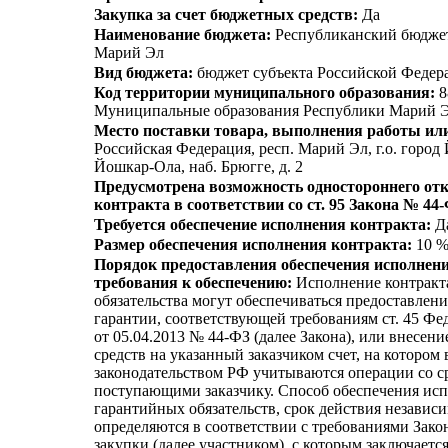
Закупка за счет бюджетных средств:
Да
Наименование бюджета:
Республиканский бюдже
Марий Эл
Вид бюджета:
бюджет субъекта Российской Федер
Код территории муниципального образования:
8
Муниципальные образования Республики Марий 
Место поставки товара, выполнения работы или
Российская Федерация, респ. Марий Эл, г.о. город 
Йошкар-Ола, наб. Брюгге, д. 2
Предусмотрена возможность одностороннего отк
контракта в соответствии со ст. 95 Закона № 44
Требуется обеспечение исполнения контракта:
Д
Размер обеспечения исполнения контракта:
10 
Порядок предоставления обеспечения исполнени
требования к обеспечению:
Исполнение контракт
обязательства могут обеспечиваться предоставлен
гарантии, соответствующей требованиям ст. 45 Фе
от 05.04.2013 № 44-ФЗ (далее Закона), или внесен
средств на указанный заказчиком счет, на котором 
законодательством РФ учитываются операции со с
поступающими заказчику. Способ обеспечения исп
гарантийных обязательств, срок действия независ
определяются в соответствии с требованиями Зако
закупки (далее участником), с которым заключается