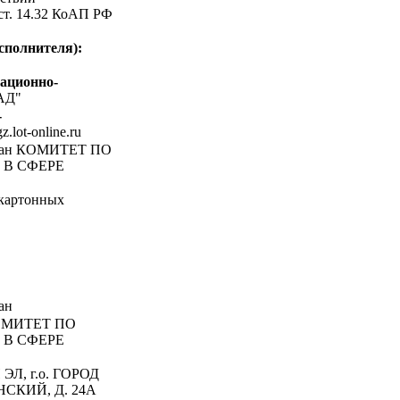
 ст. 14.32 КоАП РФ
сполнителя):
ационно-
АД"
-
gz.lot-online.ru
ган КОМИТЕТ ПО
В СФЕРЕ
картонных
ан
МИТЕТ ПО
В СФЕРЕ
Л, г.о. ГОРОД
СКИЙ, Д. 24А