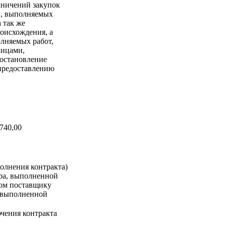
аничений закупок
в, выполняемых
 так же
оисхождения, а
лняемых работ,
лицами,
Постановление
 предоставлению
а
740,00
олнения контракта)
ара, выполненной
ком поставщику
, выполненной
чения контракта