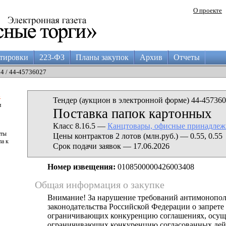
О проекте
тировки
223-ФЗ
Планы закупок
Архив
Отчеты
04 / 44-45736027
а
Тендер (аукцион в электронной форме) 44-457360
и
Поставка папок картонных
Класс 8.16.5 —
Канцтовары, офисные принадлеж
аты
Цены контрактов 2 лотов (млн.руб.) — 0.55, 0.55
па к
Срок подачи заявок — 17.06.2026
Номер извещения:
0108500000426003408
Общая информация о закупке
Внимание! За нарушение требований антимонопо
законодательства Российской Федерации о запрете 
ограничивающих конкуренцию соглашениях, осущ
ограничивающих конкуренцию согласованных дей