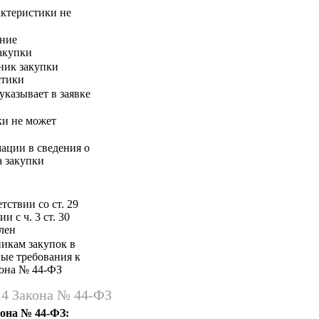
актеристики не
ение
акупки
ник закупки
стики
указывает в заявке
ки не может
ации в сведения о
а закупки
ствии со ст. 29
 с ч. 3 ст. 30
лен
никам закупок в
ные требования к
акона № 44-ФЗ
14 Закона № 44-ФЗ
кона № 44-ФЗ: