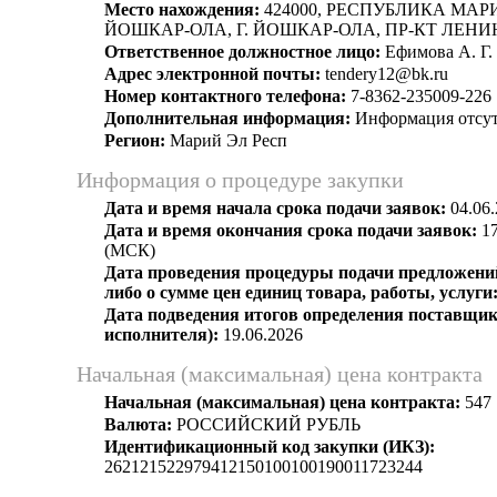
Место нахождения:
424000, РЕСПУБЛИКА МАРИЙ
ЙОШКАР-ОЛА, Г. ЙОШКАР-ОЛА, ПР-КТ ЛЕНИН
Ответственное должностное лицо:
Ефимова А. Г.
Адрес электронной почты:
tendery12@bk.ru
Номер контактного телефона:
7-8362-235009-226
Дополнительная информация:
Информация отсут
Регион:
Марий Эл Респ
Информация о процедуре закупки
Дата и время начала срока подачи заявок:
04.06.
Дата и время окончания срока подачи заявок:
17
(МСК)
Дата проведения процедуры подачи предложений
либо о сумме цен единиц товара, работы, услуги
Дата подведения итогов определения поставщик
исполнителя):
19.06.2026
Начальная (максимальная) цена контракта
Начальная (максимальная) цена контракта:
547 
Валюта:
РОССИЙСКИЙ РУБЛЬ
Идентификационный код закупки (ИКЗ):
262121522979412150100100190011723244