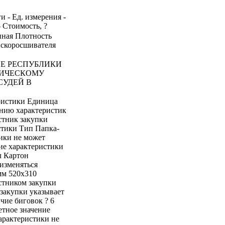
и - Ед. измерения -
- Стоимость, ?
онная Плотность
з скоросшивателя
Е РЕСПУБЛИКИ
НИЧЕСКОМУ
СУДЕЙ В
ристики Единица
ению характеристик
астник закупки
стики Тип Папка-
ики не может
ие характеристики
л Картон
изменяться
мм 520х310
стником закупки
закупки указывает
чие биговок ? 6
етное значение
арактеристики не