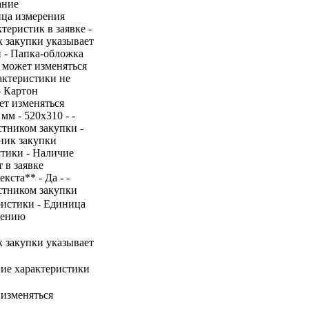
ание
ица измерения
теристик в заявке -
ик закупки указывает
п - Папка-обложка
е может изменяться
рактеристики не
- Картон
ет изменяться
мм - 520х310 - -
стником закупки -
ник закупки
стики - Наличие
 в заявке
кста** - Да - -
стником закупки
ристики - Единица
нению
ик закупки указывает
ние характеристики
 изменяться