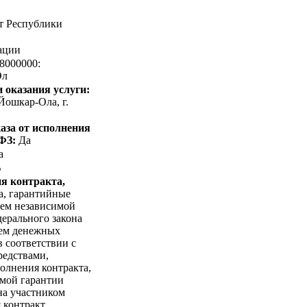
т Республики
ации
8000000:
Эл
 оказания услуги:
Йошкар-Ола, г.
аза от исполнения
-ФЗ:
Да
а
%
я контракта,
а, гарантийные
ием независимой
дерального закона
ием денежных
в соответствии с
редствами,
олнения контракта,
имой гарантии
на участником
 контракт,