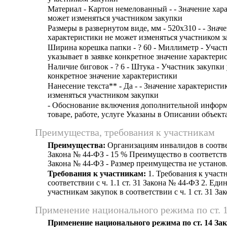
Материал - Картон немелованный - - Значение хар
может изменяться участником закупки
Размеры в развернутом виде, мм - 520х310 - - Знач
характеристики не может изменяться участником з
Ширина корешка папки - ? 60 - Миллиметр - Участ
указывает в заявке конкретное значение характери
Наличие биговок - ? 6 - Штука - Участник закупки 
конкретное значение характеристики
Нанесение текста** - Да - - Значение характеристи
изменяться участником закупки
- Обоснование включения дополнительной информ
товаре, работе, услуге Указаны в Описании объект
Преимущества, требования к участникам
Преимущества:
Организациям инвалидов в соответ
Закона № 44-ФЗ - 15 % Преимущество в соответствии
Закона № 44-ФЗ - Размер преимущества не установ
Требования к участникам:
1. Требования к участ
соответствии с ч. 1.1 ст. 31 Закона № 44-ФЗ 2. Еди
участникам закупок в соответствии с ч. 1 ст. 31 З
Применение национального режима по ст. 
Применение национального режима по ст. 14 За