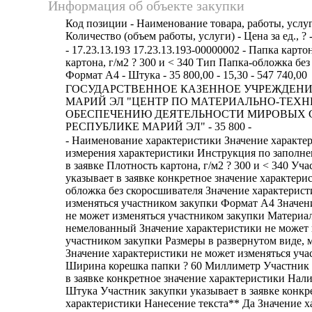
Информация об объекте закупки
Код позиции - Наименование товара, работы, услуг
Количество (объем работы, услуги) - Цена за ед., ? 
- 17.23.13.193 17.23.13.193-00000002 - Папка карт
картона, г/м2 ? 300 и < 340 Тип Папка-обложка бе
Формат A4 - Штука - 35 800,00 - 15,30 - 547 740,00
ГОСУДАРСТВЕННОЕ КАЗЕННОЕ УЧРЕЖДЕНИ
МАРИЙ ЭЛ "ЦЕНТР ПО МАТЕРИАЛЬНО-ТЕХ
ОБЕСПЕЧЕНИЮ ДЕЯТЕЛЬНОСТИ МИРОВЫХ 
РЕСПУБЛИКЕ МАРИЙ ЭЛ" - 35 800 -
- Наименование характеристики Значение характе
измерения характеристики Инструкция по заполн
в заявке Плотность картона, г/м2 ? 300 и < 340 Уч
указывает в заявке конкретное значение характери
обложка без скоросшивателя Значение характерист
изменяться участником закупки Формат A4 Значен
не может изменяться участником закупки Материа
немелованный Значение характеристики не может 
участником закупки Размеры в развернутом виде, 
Значение характеристики не может изменяться уча
Ширина корешка папки ? 60 Миллиметр Участник 
в заявке конкретное значение характеристики Нали
Штука Участник закупки указывает в заявке конкр
характеристики Нанесение текста** Да Значение х