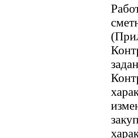
Работ
смет
(При
Конт
зада
Конт
хара
изме
заку
хара