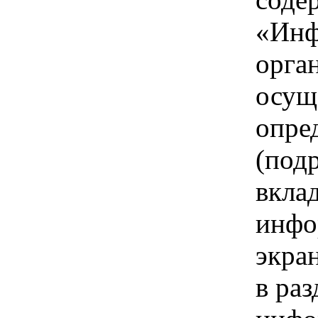
«Инф
орга
осущ
опре
(под
вкла
инфо
экра
в ра