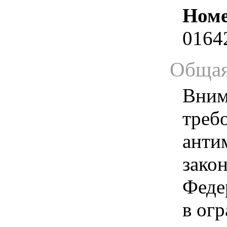
Номе
0164
Общая
Вним
треб
анти
зако
Феде
в ог