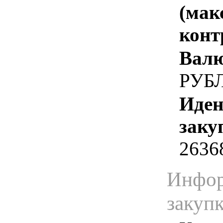
(мак
конт
Валю
РУБ
Иден
заку
2636
Инфор
закуп