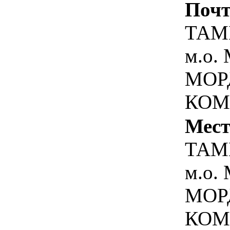
Почт
ТАМ
м.о.
МОР
КОМ
Мест
ТАМ
м.о.
МОР
КОМ