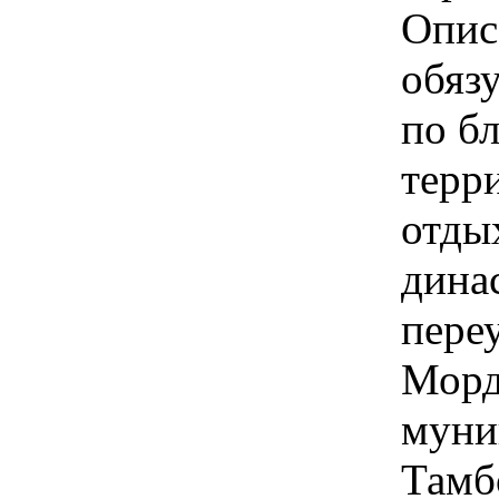
Опис
обяз
по б
терр
отды
дина
пере
Морд
муни
Тамбо