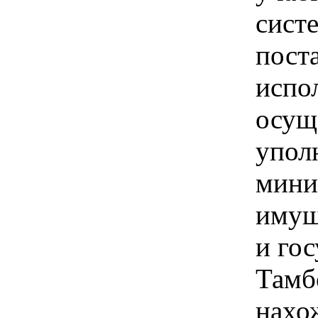
сист
пост
испо
осущ
упол
мини
имущ
и гос
Тамб
нахо