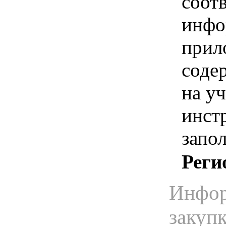
соотв
инфо
прил
соде
на уч
инст
запо
Реги
Инфор
закуп