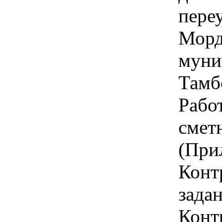
пере
Морд
муни
Тамбо
Работ
смет
(При
Конт
зада
Контр