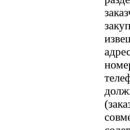
зака
заку
изве
адре
номе
теле
долж
(зака
совм
соде