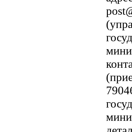
post
(упр
госуд
мини
конт
(прие
7904
госуд
мини
дета