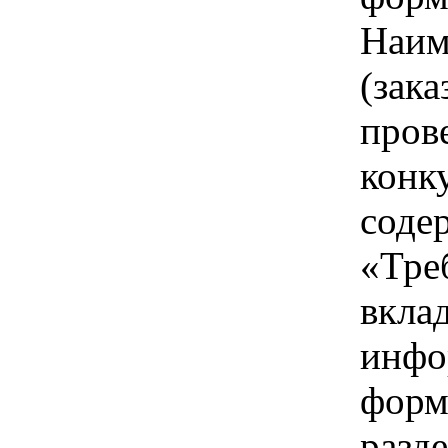
Наим
(зака
пров
конк
соде
«Тре
вкла
инфо
форм
разд