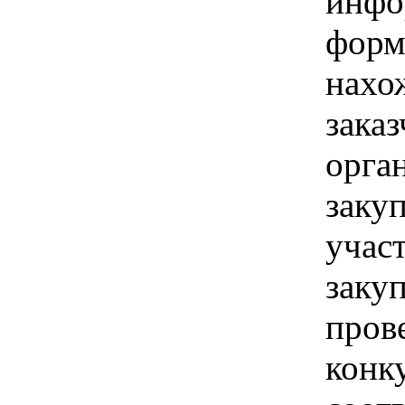
инфо
форм
нахо
заказ
орга
закуп
учас
закуп
пров
конку