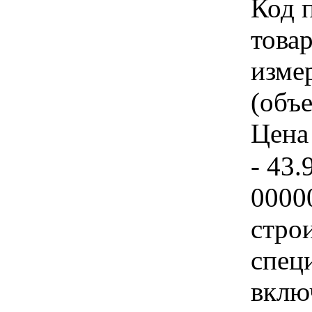
Код 
товар
изме
(объе
Цена 
- 43.
0000
стро
спец
вклю