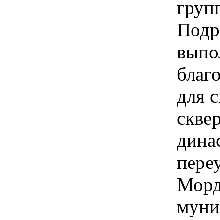
груп
Подр
выпо
благ
для 
скве
дина
пере
Морд
муни