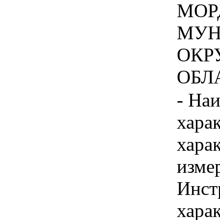
МОР
МУН
ОКР
ОБЛА
- На
хара
хара
изме
Инст
харак