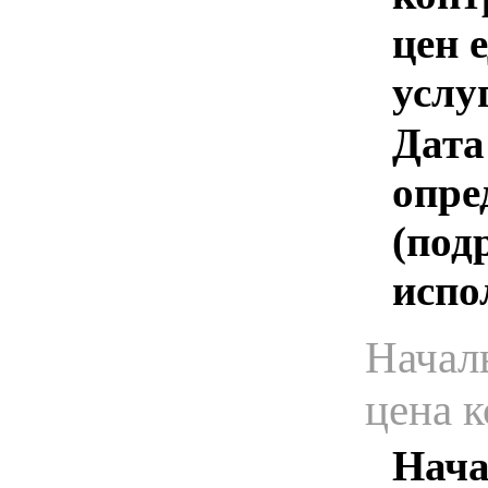
цен 
услу
Дата
опре
(под
испо
Начал
цена 
Нача