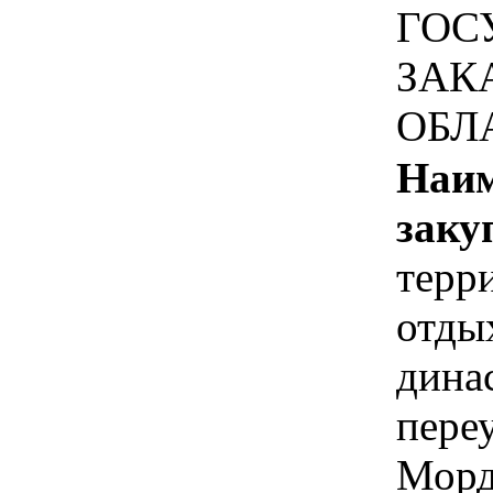
ГОС
ЗАК
ОБЛ
Наим
заку
терр
отды
дина
пере
Морд