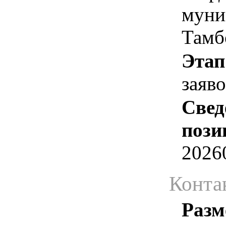
муни
Тамб
Этап
заяв
Свед
пози
2026
Конта
Разм