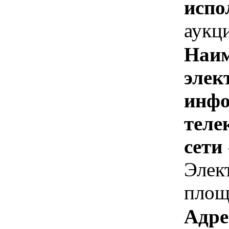
испо
аукц
Наим
элек
инфо
теле
сети
Элек
площ
Адре