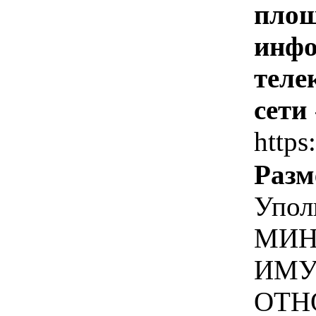
площ
инфо
теле
сети
https
Разм
Упол
МИН
ИМУ
ОТН