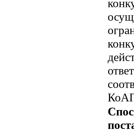
конк
осущ
огра
конк
дейс
отве
соотв
КоАП
Спос
пост