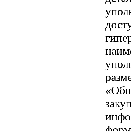
упол
дост
гипе
наим
упол
разм
«Общ
заку
инфо
форм