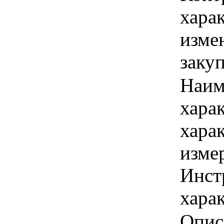
хара
изме
заку
Наим
хара
хара
изме
Инст
харак
Опис