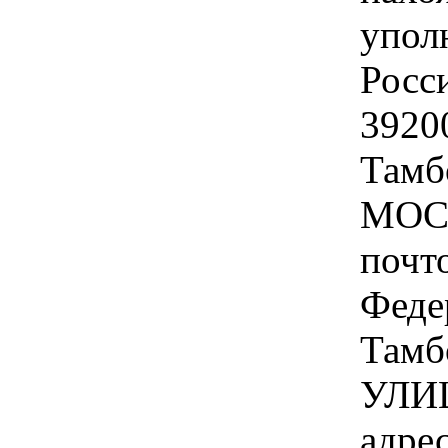
упол
Росс
3920
Тамб
МОС
почт
Феде
Тамбо
УЛИ
адре