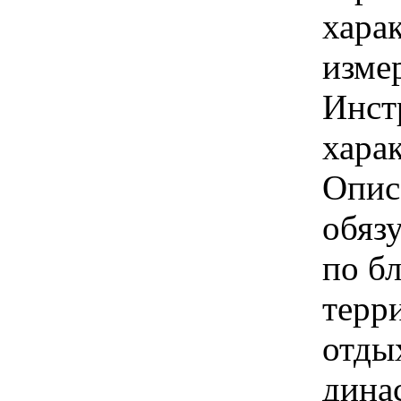
хара
изме
Инст
харак
Опис
обяз
по б
терр
отды
дина