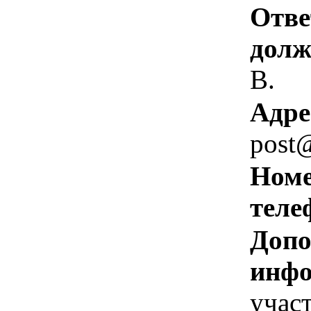
Отве
долж
В.
Адре
post
Номе
теле
Допо
инфо
учас