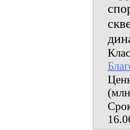
спо
скв
дин
Клас
Благ
Цены
(млн
Срок
16.0