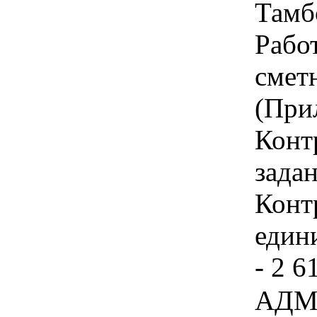
Тамбо
Работ
смет
(При
Конт
зада
Конт
едини
- 2 6
АДМ