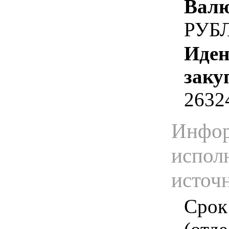
Валю
РУБ
Иден
заку
2632
Инфор
испол
источ
Срок