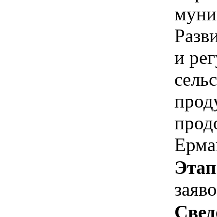
муни
Разви
и ре
сель
прод
прод
Ерма
Этап
заяв
Свед