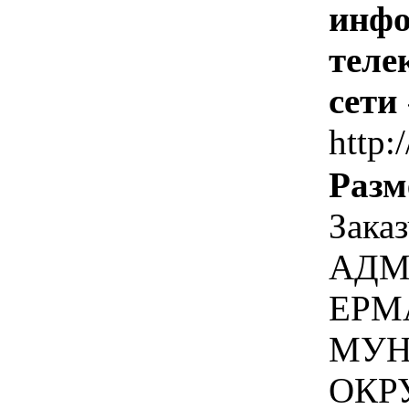
инфо
теле
сети
http:
Разм
Зака
АДМ
ЕРМ
МУН
ОКР