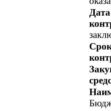
оказ
Дата
конт
закл
Срок
конт
Заку
сред
Наим
Бюдж