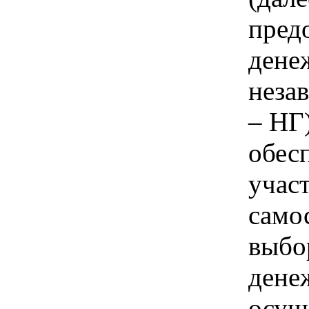
предо
дене
неза
– НГ
обес
учас
само
выбо
дене
осущ