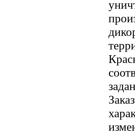
унич
прои
дико
терр
Красн
соот
зада
Заказ
хара
изме