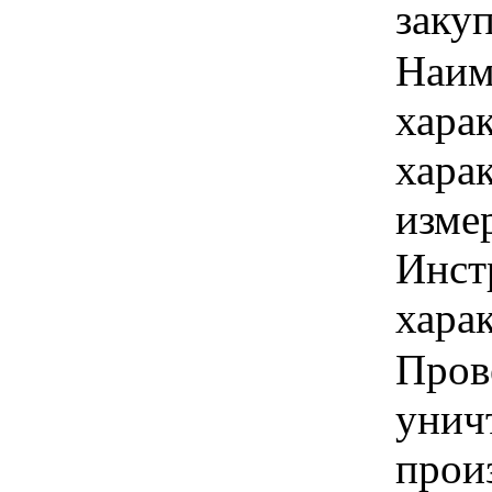
заку
Наим
хара
хара
изме
Инст
харак
Пров
унич
прои