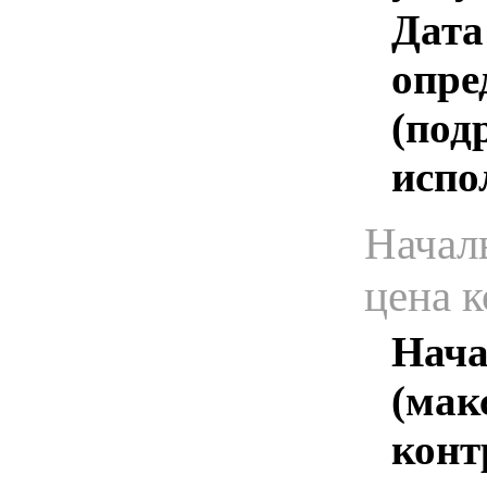
Дата
опре
(под
испо
Начал
цена 
Нача
(мак
конт