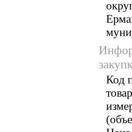
округ
Ерма
муни
Инфор
закуп
Код 
товар
изме
(объе