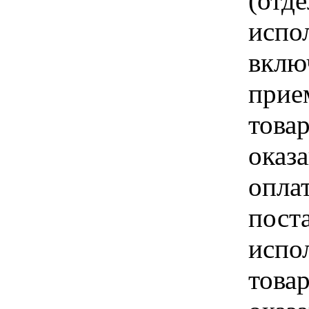
(отд
испо
вклю
прие
това
оказа
опла
пост
испо
това