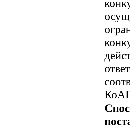
конк
осущ
огра
конк
дейс
отве
соотв
КоАП
Спос
пост