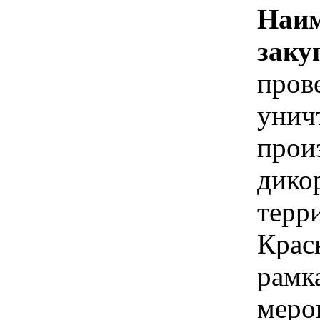
Наим
заку
пров
унич
прои
дико
терр
Красн
рамк
меро