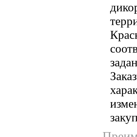
дико
терр
Красн
соот
зада
Заказ
хара
изме
заку
Преим