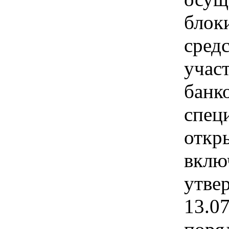
блок
сред
учас
банко
спец
откр
вклю
утве
13.0