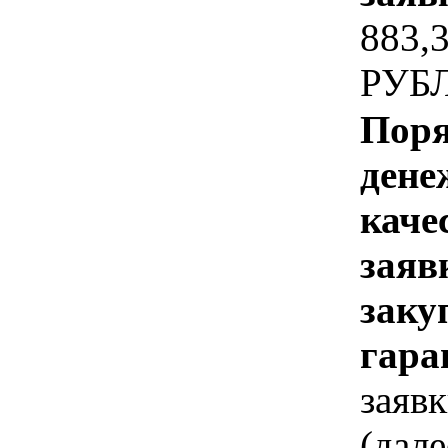
883
РУБ
Поря
дене
каче
заяв
заку
гара
заявк
(дал