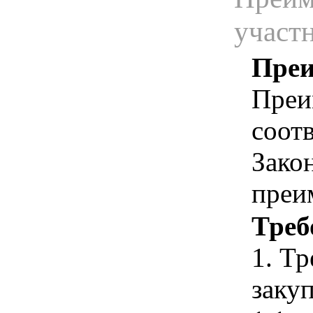
участ
Преи
Преи
соотв
Зако
преи
Треб
1. Т
закуп