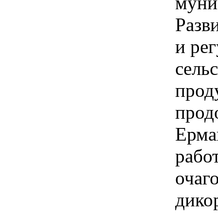
муни
Разви
и ре
сель
прод
прод
Ерма
рабо
очаг
дико