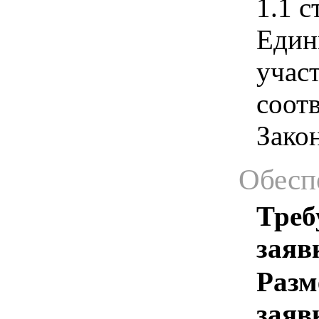
1.1 с
Един
учас
соотв
Зако
Обесп
Треб
заяв
Разм
заяв