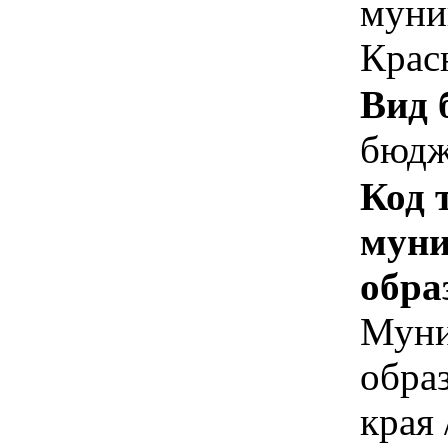
муни
Крас
Вид 
бюдж
Код 
муни
обра
Муни
обра
края