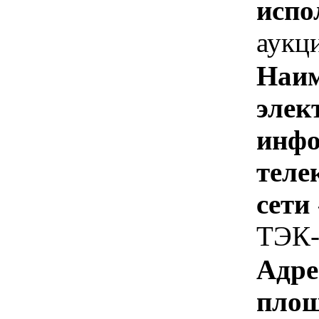
испо
аукц
Наим
элек
инфо
теле
сети
ТЭК-
Адре
площ