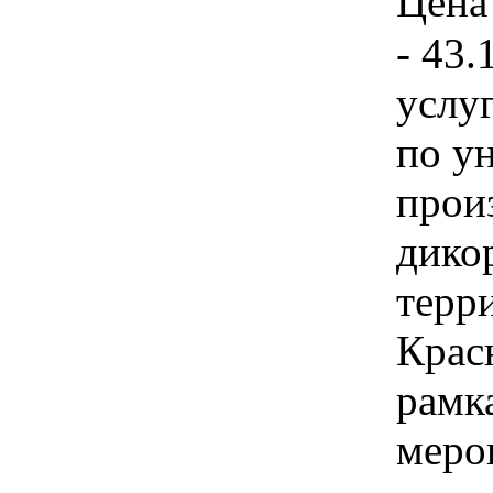
Цена 
- 43.
услу
по у
прои
дико
терр
Красн
рамк
меро