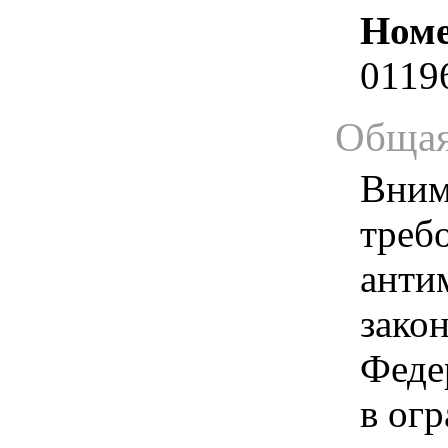
Номе
0119
Общая
Вним
треб
анти
зако
Феде
в ог