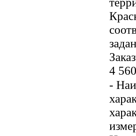
терр
Крас
соот
зада
Заказ
4 560
- На
хара
хара
изме