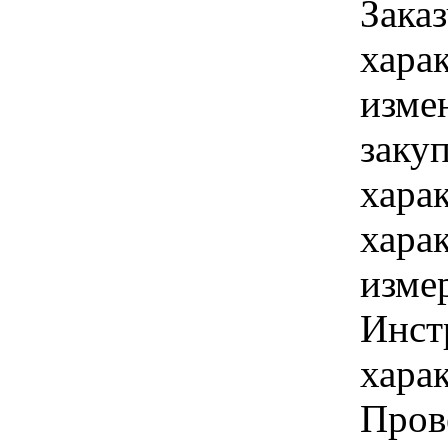
Зака
хара
изме
заку
хара
хара
изме
Инст
харак
Пров