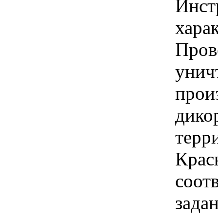
Инст
харак
Пров
унич
прои
дико
терр
Крас
соот
зада