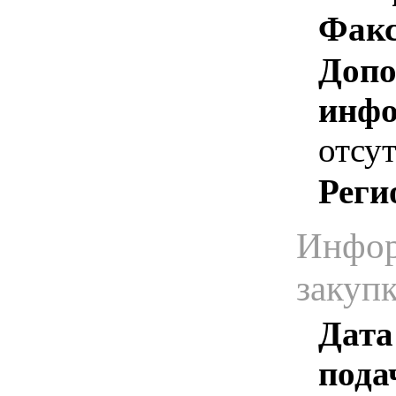
Факс
Допо
инфо
отсут
Реги
Инфор
закуп
Дата
пода