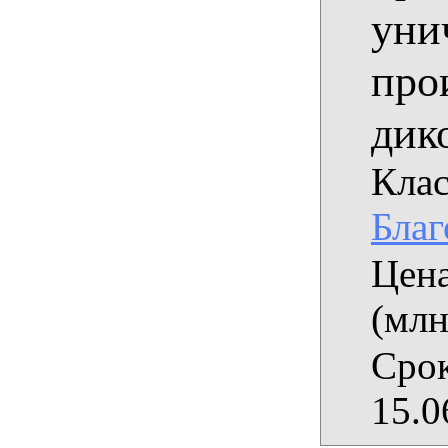
уни
про
дик
Клас
Благ
Цена
(млн
Срок
15.0