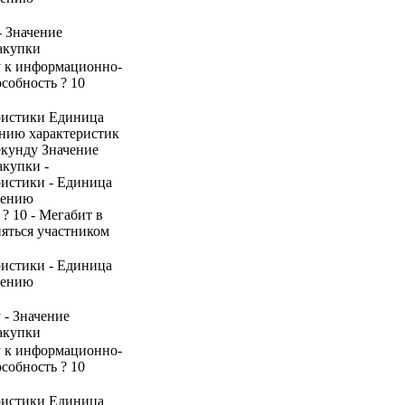
- Значение
акупки
пу к информационно-
собность ? 10
ристики Единица
ению характеристик
екунду Значение
акупки -
ристики - Единица
нению
 ? 10 - Мегабит в
няться участником
ристики - Единица
нению
 - Значение
акупки
пу к информационно-
собность ? 10
ристики Единица