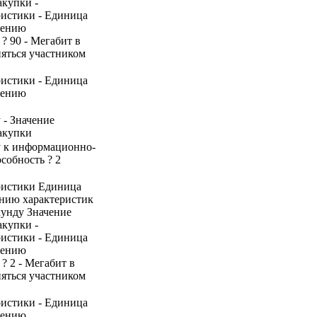
акупки -
ристики - Единица
нению
 ? 90 - Мегабит в
няться участником
ристики - Единица
нению
 - Значение
акупки
пу к информационно-
собность ? 2
ристики Единица
ению характеристик
кунду Значение
акупки -
ристики - Единица
нению
? 2 - Мегабит в
няться участником
ристики - Единица
нению