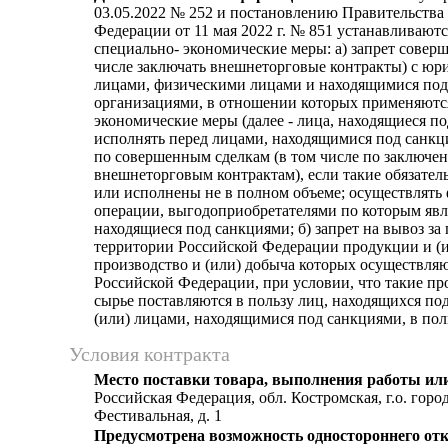
03.05.2022 № 252 и постановлению Правительства
Федерации от 11 мая 2022 г. № 851 устанавливают
специально- экономические меры: а) запрет соверш
числе заключать внешнеторговые контракты) с ю
лицами, физическими лицами и находящимися под
организациями, в отношении которых применяютс
экономические меры (далее - лица, находящиеся по
исполнять перед лицами, находящимися под санкци
по совершенным сделкам (в том числе по заключе
внешнеторговым контрактам), если такие обязател
или исполнены не в полном объеме; осуществлять
операции, выгодоприобретателями по которым явл
находящиеся под санкциями; б) запрет на вывоз за
территории Российской Федерации продукции и (и
производство и (или) добыча которых осуществляю
Российской Федерации, при условии, что такие пр
сырье поставляются в пользу лиц, находящихся по
(или) лицами, находящимися под санкциями, в пол
Условия контракта
Место поставки товара, выполнения работы или
Российская Федерация, обл. Костромская, г.о. город 
Фестивальная, д. 1
Предусмотрена возможность одностороннего отк