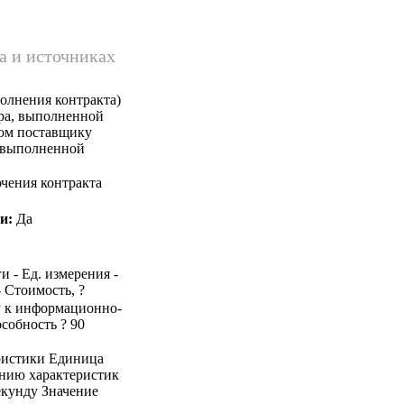
а и источниках
олнения контракта)
ара, выполненной
ком поставщику
, выполненной
чения контракта
и:
Да
и - Ед. измерения -
- Стоимость, ?
пу к информационно-
собность ? 90
ристики Единица
ению характеристик
екунду Значение