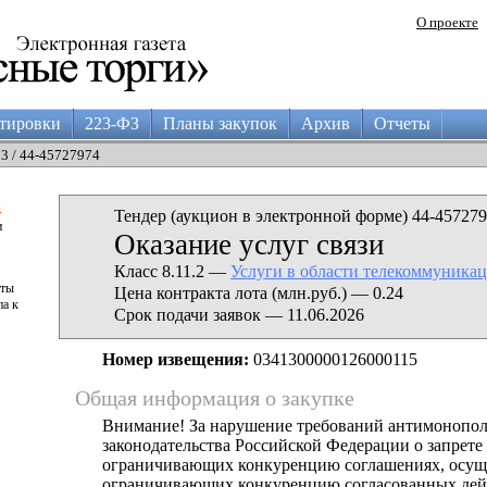
О проекте
тировки
223-ФЗ
Планы закупок
Архив
Отчеты
03 / 44-45727974
а
Тендер (аукцион в электронной форме) 44-457279
и
Оказание услуг связи
Класс 8.11.2 —
Услуги в области телекоммуника
аты
Цена контракта лота (млн.руб.) — 0.24
па к
Срок подачи заявок — 11.06.2026
Номер извещения:
0341300000126000115
Общая информация о закупке
Внимание! За нарушение требований антимонопо
законодательства Российской Федерации о запрете 
ограничивающих конкуренцию соглашениях, осущ
ограничивающих конкуренцию согласованных дей