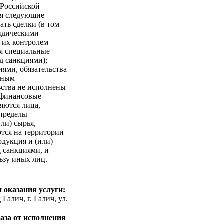
 Российской
ся следующие
ать сделки (в том
ридическими
 их контролем
я специальные
д санкциями);
ями, обязательства
нным
ьства не исполнены
 финансовые
яются лица,
 пределы
ли) сырья,
тся на территории
одукция и (или)
д санкциями, и
ьзу иных лиц.
 оказания услуги:
Галич, г. Галич, ул.
аза от исполнения