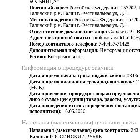
БОЛЬНИЦА"
Почтовый адрес:
Российская Федерация, 157202, 
Галичский р-н, Галич г, Фестивальная ул, Д. 1
Место нахождения:
Российская Федерация, 157202
Галичский р-н, Галич г, Фестивальная ул, Д. 1
Ответственное должностное лицо:
Сорокина С. В
Адрес электронной почты:
sorokinasv.galich-crb@
Номер контактного телефона:
7-49437-71428
Дополнительная информация:
Информация отсут
Регион:
Костромская обл
Информация о процедуре закупки
Дата и время начала срока подачи заявок:
03.06.
Дата и время окончания срока подачи заявок:
11
(МСК)
Дата проведения процедуры подачи предложений
либо о сумме цен единиц товара, работы, услуги
Дата подведения итогов определения поставщик
исполнителя):
16.06.2026
Начальная (максимальная) цена контракта
Начальная (максимальная) цена контракта:
243 
Валюта:
РОССИЙСКИЙ РУБЛЬ