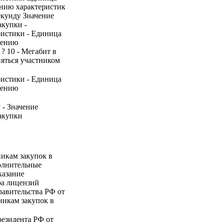
ению характеристик
екунду Значение
акупки -
ристики - Единица
нению
 ? 10 - Мегабит в
няться участником
ристики - Единица
нению
 - Значение
акупки
никам закупок в
полнительные
казание
ра лицензий
равительства РФ от
тникам закупок в
езидента РФ от