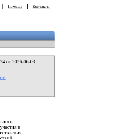
Помощь
Контакты
74 от 2026-06-03
ций
льного
участия в
ествления
ствий