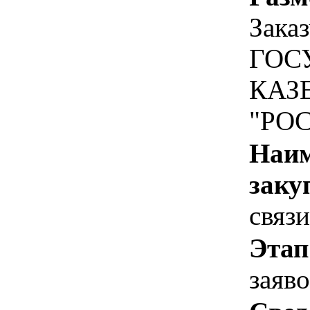
Зака
ГОС
КАЗ
"РО
Наим
заку
связи
Этап
заяв