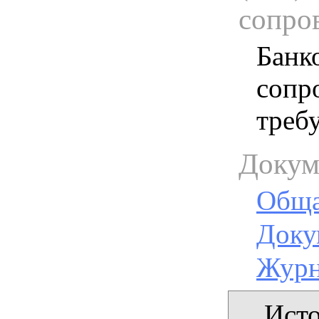
сопро
Банк
сопр
треб
Докум
Обща
Доку
Журн
Исто