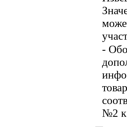
Знач
може
учас
- Об
допо
инфо
товар
соот
№2 к