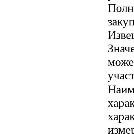
Полн
заку
Изве
Знач
може
учас
Наим
хара
хара
изме