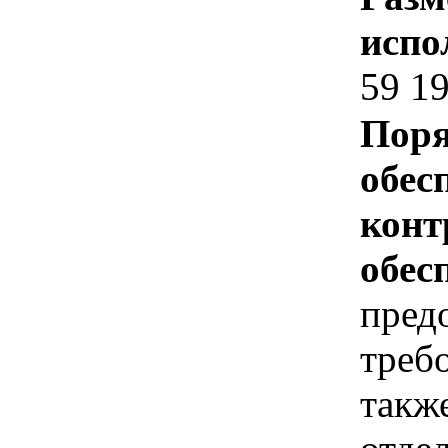
испо
59 19
Поря
обес
конт
обес
пред
треб
такж