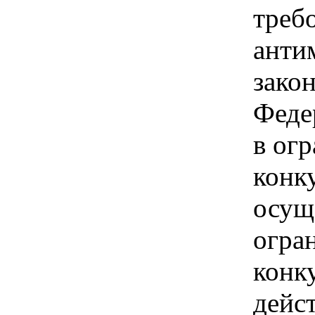
треб
анти
зако
Феде
в ог
конк
осущ
огра
конк
дейс