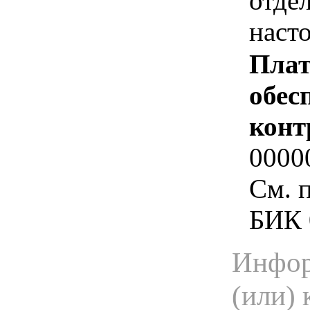
отде
наст
Плат
обес
конт
0000
См. 
БИК 
Инфор
(или) 