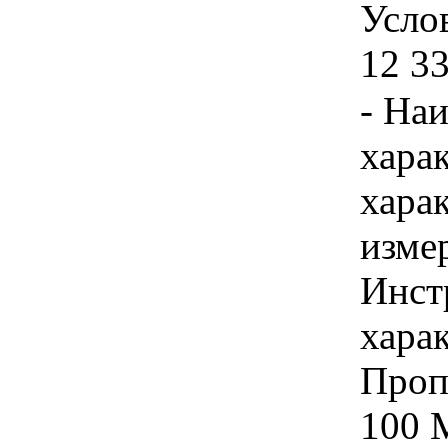
Услов
12 33
- На
хара
хара
изме
Инст
харак
Проп
100 