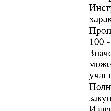
Инст
харак
Проп
100 -
Знач
може
учас
Полн
заку
Изве