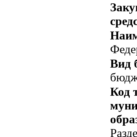
Заку
сред
Наим
Феде
Вид 
бюдж
Код 
муни
обра
Разд