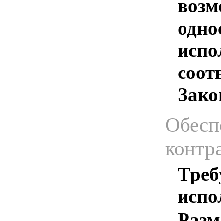
возм
одно
испо
соотв
Зако
Обесп
контр
Треб
испо
Разм