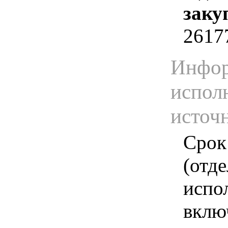
заку
2617
Инфор
испол
источ
Срок
(отд
испо
вклю