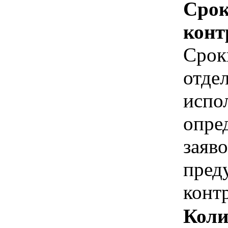
Срок
конт
Срок
отде
испо
опре
заяво
пред
конт
Коли