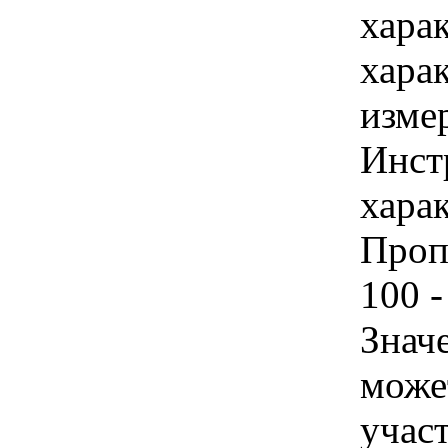
хара
хара
изме
Инст
харак
Проп
100 -
Знач
може
учас