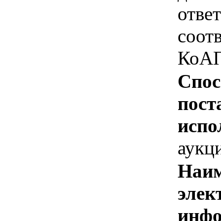
отве
соотв
КоАП
Спос
пост
испо
аукц
Наим
элек
инфо