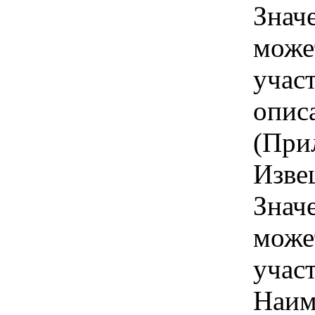
Знач
може
учас
опис
(При
Изве
Знач
може
учас
Наим