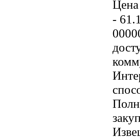
Цена 
- 61.
0000
дост
комм
Инте
спос
Полн
заку
Изве