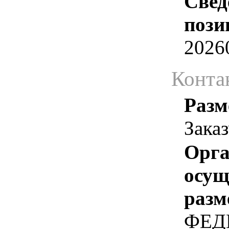
Свед
пози
2026
Конта
Разм
Зака
Орга
осу
разм
ФЕД