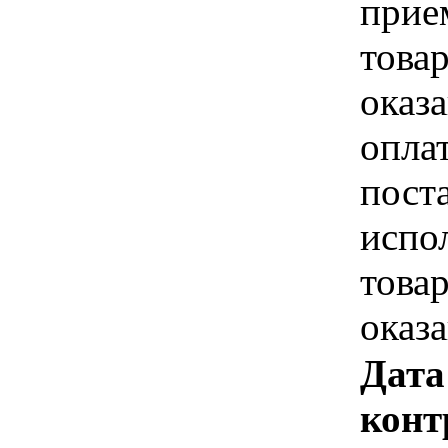
прие
това
оказа
опла
пост
испо
това
оказ
Дата
конт