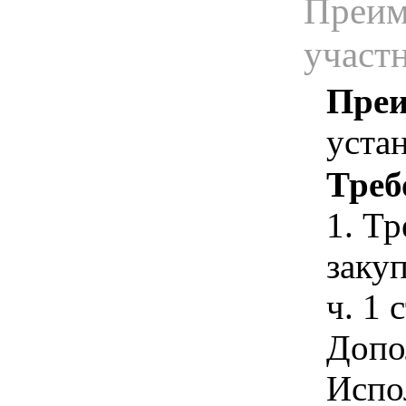
Преим
участ
Преи
уста
Треб
1. Т
закуп
ч. 1 
Допо
Испо