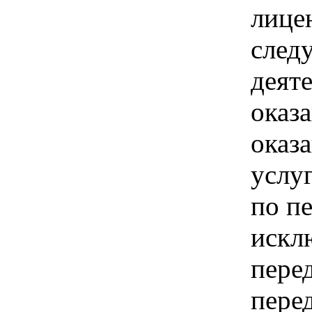
лице
след
деят
оказа
оказ
услуг
по пе
искл
пере
пере