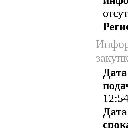
инфо
отсут
Реги
Инфор
закуп
Дата
пода
12:5
Дата
срок