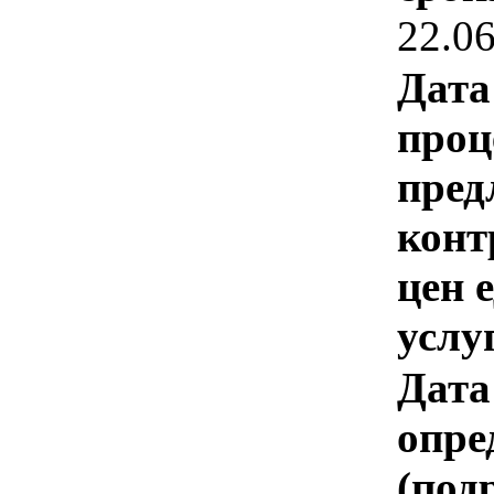
22.0
Дата
проц
пред
конт
цен 
услу
Дата
опре
(под