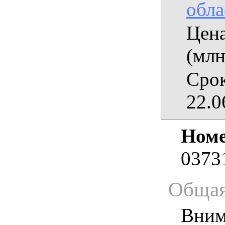
обла
Цена
(млн
Срок
22.0
Номе
0373
Общая
Вним