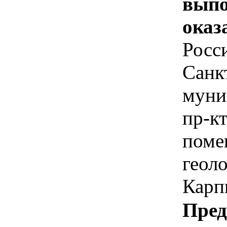
выпо
оказ
Росси
Санкт
муни
пр-кт
поме
геол
Карп
Пред