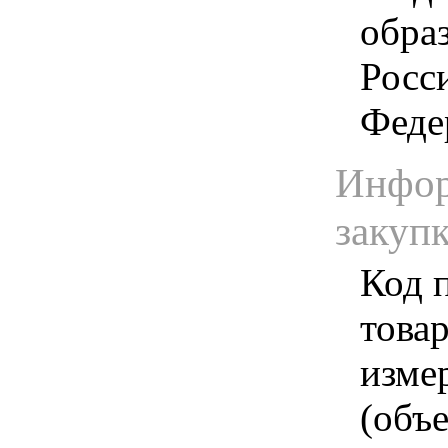
обра
Росс
Феде
Инфор
закуп
Код 
товар
изме
(объе