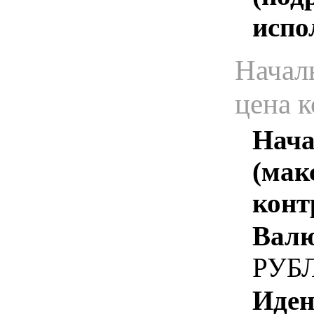
испо
Начал
цена 
Нача
(мак
конт
Валю
РУБ
Иден