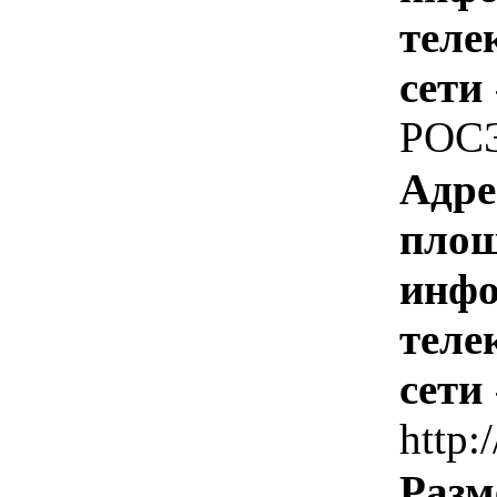
теле
сети
РОС
Адре
площ
инфо
теле
сети
http:/
Разм