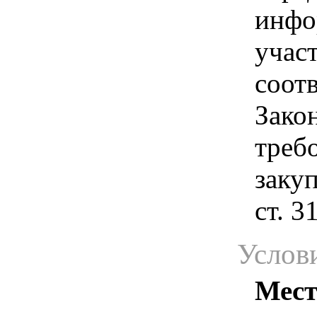
инфо
учас
соотв
Зако
треб
закуп
ст. 
Услов
Мест