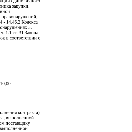
нкции единоличного
тника закупки,
ивной
х правонарушений,
4 - 14.46.2 Кодекса
онарушениях 3.
. 1.1 ст. 31 Закона
ок в соответствии с
а
10,00
олнения контракта)
ара, выполненной
ком поставщику
, выполненной