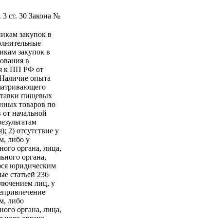
 3 ст. 30 Закона №
никам закупок в
полнительные
икам закупок в
бования в
я к ПП РФ от
 Наличие опыта
сматривающего
оставки пищевых
енных товаров по
в от начальной
результатам
; 2) отсутствие у
м, либо у
ного органа, лица,
ьного органа,
гося юридическим
ые статьей 236
ключением лиц, у
непривлечение
м, либо
ного органа, лица,