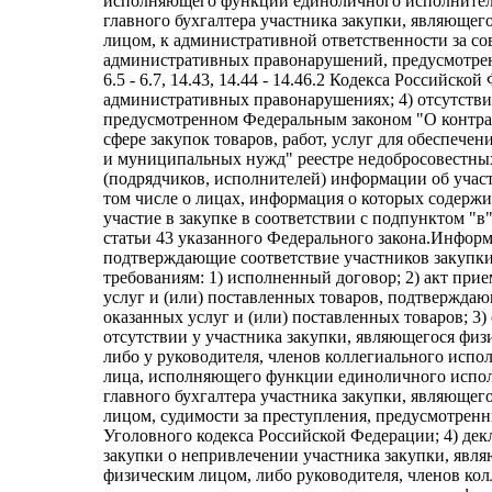
исполняющего функции единоличного исполнител
главного бухгалтера участника закупки, являюще
лицом, к административной ответственности за с
административных правонарушений, предусмотрен
6.5 - 6.7, 14.43, 14.44 - 14.46.2 Кодекса Российско
административных правонарушениях; 4) отсутстви
предусмотренном Федеральным законом "О контра
сфере закупок товаров, работ, услуг для обеспече
и муниципальных нужд" реестре недобросовестны
(подрядчиков, исполнителей) информации об участ
том числе о лицах, информация о которых содержит
участие в закупке в соответствии с подпунктом "в"
статьи 43 указанного Федерального закона.Инфор
подтверждающие соответствие участников закупк
требованиям: 1) исполненный договор; 2) акт при
услуг и (или) поставленных товаров, подтвержда
оказанных услуг и (или) поставленных товаров; 3)
отсутствии у участника закупки, являющегося физ
либо у руководителя, членов коллегиального испо
лица, исполняющего функции единоличного испол
главного бухгалтера участника закупки, являюще
лицом, судимости за преступления, предусмотренн
Уголовного кодекса Российской Федерации; 4) дек
закупки о непривлечении участника закупки, явл
физическим лицом, либо руководителя, членов ко