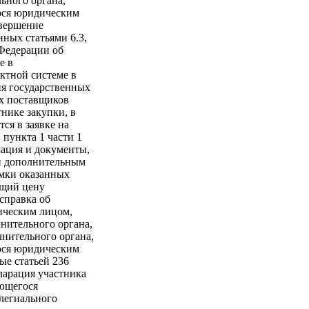
ьного органа,
гося юридическим
овершение
ных статьями 6.3,
й Федерации об
е в
ктной системе в
ния государственных
х поставщиков
нике закупки, в
ся в заявке на
 пункта 1 части 1
мация и документы,
и дополнительным
емки оказанных
ющий цену
 справка об
ическим лицом,
лнительного органа,
нительного органа,
гося юридическим
ые статьей 236
ларация участника
яющегося
ллегиального