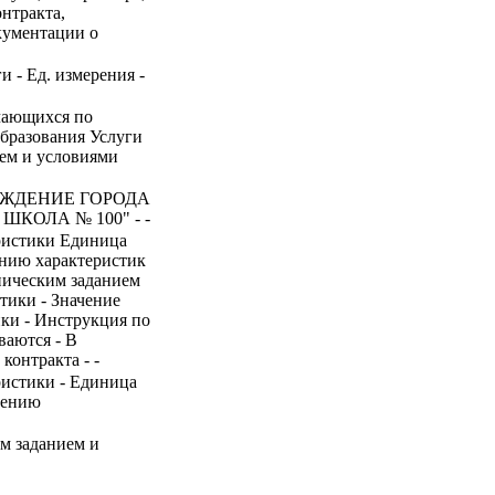
нтракта,
окументации о
и - Ед. измерения -
учающихся по
бразования Услуги
ием и условиями
ЕЖДЕНИЕ ГОРОДА
КОЛА № 100" - -
ристики Единица
ению характеристик
хническим заданием
тики - Значение
ики - Инструкция по
ваются - В
контракта - -
ристики - Единица
нению
им заданием и