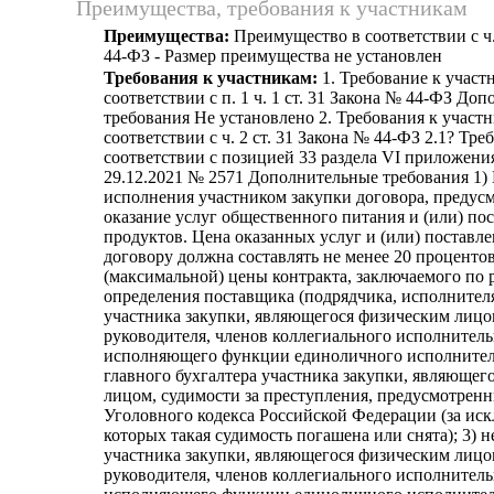
Преимущества, требования к участникам
Преимущества:
Преимущество в соответствии с ч.
44-ФЗ - Размер преимущества не установлен
Требования к участникам:
1. Требование к участ
соответствии с п. 1 ч. 1 ст. 31 Закона № 44-ФЗ До
требования Не установлено 2. Требования к участн
соответствии с ч. 2 ст. 31 Закона № 44-ФЗ 2.1? Тре
соответствии с позицией 33 раздела VI приложени
29.12.2021 № 2571 Дополнительные требования 1)
исполнения участником закупки договора, преду
оказание услуг общественного питания и (или) п
продуктов. Цена оказанных услуг и (или) поставл
договору должна составлять не менее 20 проценто
(максимальной) цены контракта, заключаемого по 
определения поставщика (подрядчика, исполнителя)
участника закупки, являющегося физическим лицо
руководителя, членов коллегиального исполнитель
исполняющего функции единоличного исполнител
главного бухгалтера участника закупки, являюще
лицом, судимости за преступления, предусмотренн
Уголовного кодекса Российской Федерации (за ис
которых такая судимость погашена или снята); 3) 
участника закупки, являющегося физическим лицо
руководителя, членов коллегиального исполнитель