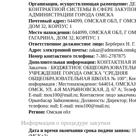
Организация, осуществляющая размещение:
ДЕ
КОНТРАКТНОЙ СИСТЕМЫ В СФЕРЕ ЗАКУПО
АДМИНИСТРАЦИИ ГОРОДА ОМСКА
Почтовый адрес:
644099, ОМСКАЯ ОБЛ, Г ОМС
ДОМ 32, КОРПУС 1
Место нахождения:
644099, ОМСКАЯ ОБЛ, Г ОМ
ГАГАРИНА, ДОМ 32, КОРПУС 1
Ответственное должностное лицо:
Берберих Н. Г.
Адрес электронной почты:
zakaz@admomsk.omskpo
Номер контактного телефона:
7-381-2787875
Дополнительная информация:
КОНТАКТНАЯ 
Заказчик : БЮДЖЕТНОЕ ОБЩЕОБРАЗОВАТЕЛЬ
УЧРЕЖДЕНИЕ ГОРОДА ОМСКА "СРЕДНЯЯ
ОБЩЕОБРАЗОВАТЕЛЬНАЯ ШКОЛА № 100"; Конт
информация : Местонахождение: 644014, ОМСКАЯ
ОМСК, УЛ. 4-Я МАРЬЯНОВСКАЯ, Д. 67 А; Телефон
E-mail: mou100@mail.ru; Контактное лицо заказчик
Орынбасар Зайкимовна; Должность: Директор; Но
телефона: null; E-mail: mou100@mail.ru;
Регион:
Омская обл
Информация о процедуре закупки
Дата и время окончания срока подачи заявок:
19
(МСК+3)