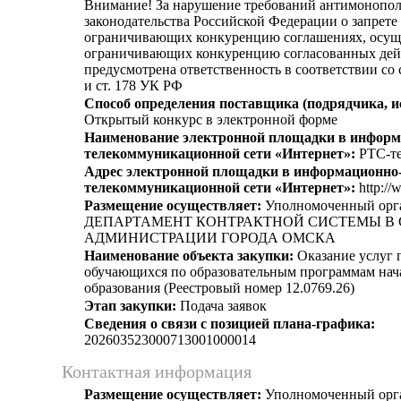
Внимание! За нарушение требований антимонопо
законодательства Российской Федерации о запрете 
ограничивающих конкуренцию соглашениях, осущ
ограничивающих конкуренцию согласованных дей
предусмотрена ответственность в соответствии со
и ст. 178 УК РФ
Способ определения поставщика (подрядчика, и
Открытый конкурс в электронной форме
Наименование электронной площадки в информ
телекоммуникационной сети «Интернет»:
РТС-те
Адрес электронной площадки в информационно
телекоммуникационной сети «Интернет»:
http://
Размещение осуществляет:
Уполномоченный орг
ДЕПАРТАМЕНТ КОНТРАКТНОЙ СИСТЕМЫ В 
АДМИНИСТРАЦИИ ГОРОДА ОМСКА
Наименование объекта закупки:
Оказание услуг 
обучающихся по образовательным программам нач
образования (Реестровый номер 12.0769.26)
Этап закупки:
Подача заявок
Сведения о связи с позицией плана-графика:
202603523000713001000014
Контактная информация
Размещение осуществляет:
Уполномоченный орг