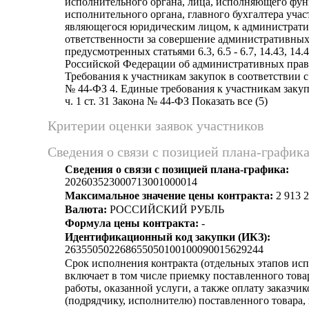
исполнительного органа, лица, исполняющего фу
исполнительного органа, главного бухгалтера учас
являющегося юридическим лицом, к администрат
ответственности за совершение административны
предусмотренных статьями 6.3, 6.5 - 6.7, 14.43, 14.4
Российской Федерации об административных прав
Требования к участникам закупок в соответствии с ч
№ 44-ФЗ 4. Единые требования к участникам закуп
ч. 1 ст. 31 Закона № 44-ФЗ Показать все (5)
Критерии оценки заявок участников
Сведения о связи с позицией плана-график
Сведения о связи с позицией плана-графика:
202603523000713001000014
Максимальное значение цены контракта:
2 913 2
Валюта:
РОССИЙСКИЙ РУБЛЬ
Формула цены контракта:
-
Идентификационный код закупки (ИКЗ):
263550502268655050100100090015629244
Срок исполнения контракта (отдельных этапов исп
включает в том числе приемку поставленного тов
работы, оказанной услуги, а также оплату заказчи
(подрядчику, исполнителю) поставленного товара