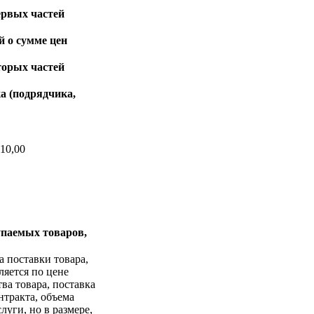
ервых частей
 о сумме цен
торых частей
а (подрядчика,
10,00
упаемых товаров,
а поставки товара,
ляется по цене
ва товара, поставка
нтракта, объема
уги, но в размере,