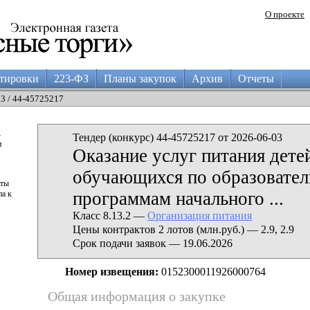
О проекте
тировки
223-ФЗ
Планы закупок
Архив
Отчеты
03 / 44-45725217
а
Тендер (конкурс) 44-45725217 от 2026-06-03
и
Оказание услуг питания дете
обучающихся по образовате
аты
программам начального ...
па к
Класс 8.13.2 —
Организация питания
Цены контрактов 2 лотов (млн.руб.) — 2.9, 2.9
Срок подачи заявок — 19.06.2026
Номер извещения:
0152300011926000764
Общая информация о закупке