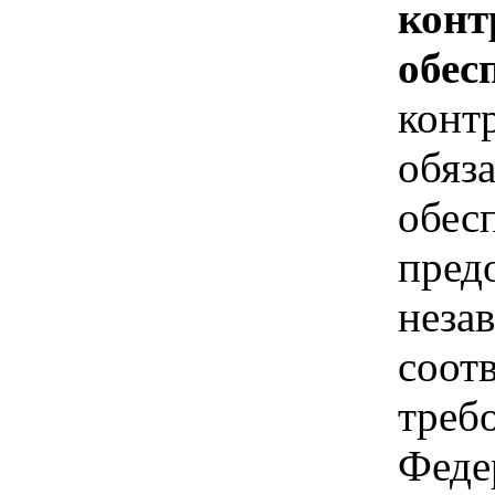
конт
обес
конт
обяз
обес
пред
неза
соот
треб
Феде