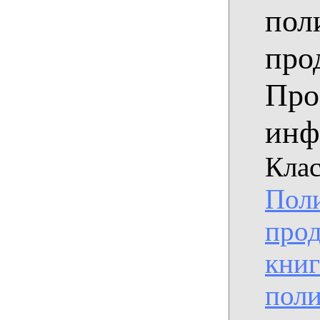
пол
про
Про
инф
Клас
Пол
прод
книг
поли