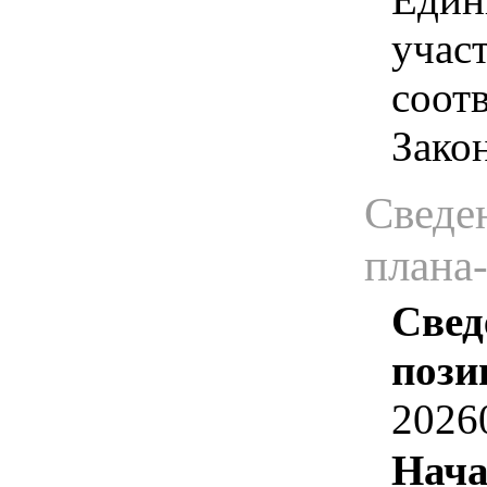
учас
соотв
Зако
Сведен
плана
Свед
пози
2026
Нача