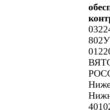
обес
конт
0322
802У
0122
ВЯТ
РОС
Ниже
Нижн
4010