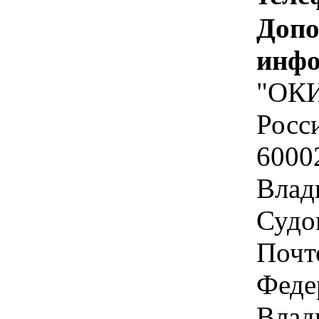
Допо
инфо
"ОКИ
Росс
6000
Влад
Судог
Почт
Феде
Влад