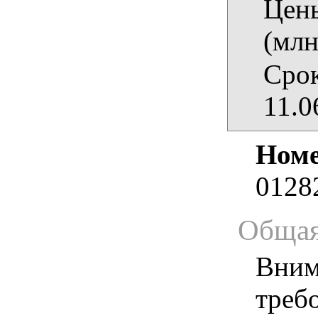
Цены
(млн
Срок
11.0
Номе
0128
Общая
Вним
треб