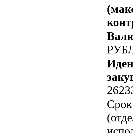
(мак
конт
Валю
РУБ
Иден
заку
2623
Срок
(отд
испо