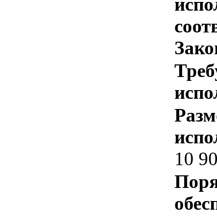
испо
соотв
Зако
Треб
испо
Разм
испо
10 90
Поря
обес