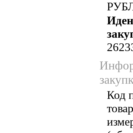
РУБ
Иден
заку
2623
Инфор
закуп
Код 
товар
изме