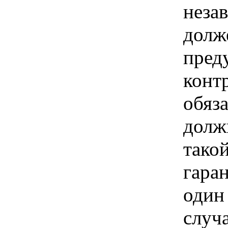
неза
долж
пред
конт
обяза
долж
тако
гаран
один 
случа