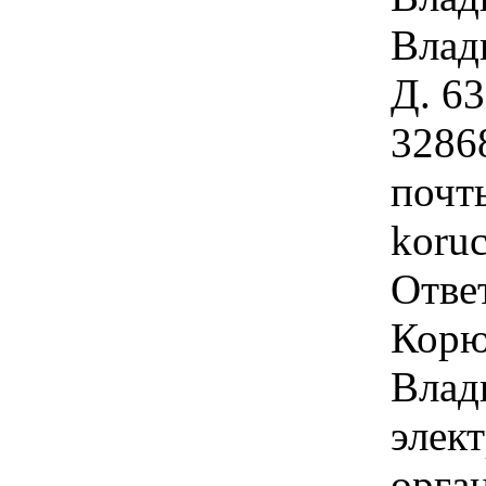
Влад
Д. 63
3286
почт
koru
Отве
Корю
Влад
элек
орга