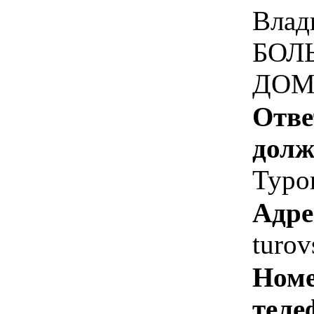
Влад
БОЛ
ДОМ
Отве
долж
Туро
Адре
turo
Номе
теле