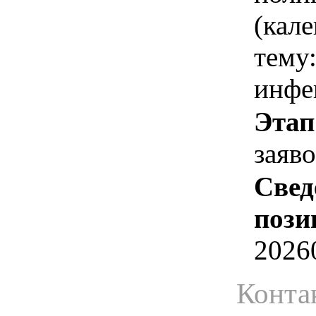
(кале
тему
инфе
Этап
заяв
Свед
пози
2026
Конта