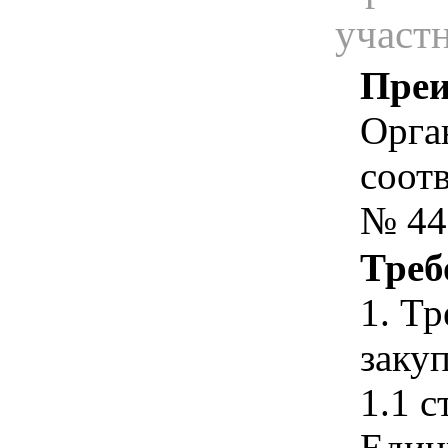
участ
Преи
Орга
соотв
№ 44
Треб
1. Т
закуп
1.1 с
Един