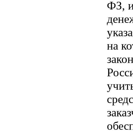
ФЗ, 
дене
указа
на ко
зако
Росс
учит
сред
зака
обес