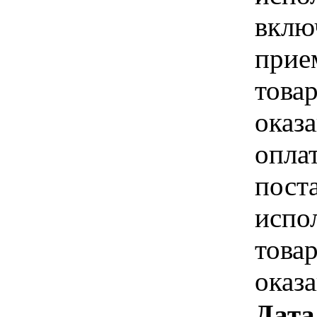
вклю
прие
това
оказа
опла
пост
испо
това
оказ
Дата