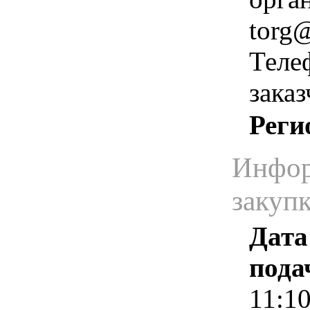
torg@
Теле
зака
Реги
Инфор
закуп
Дата
пода
11:1