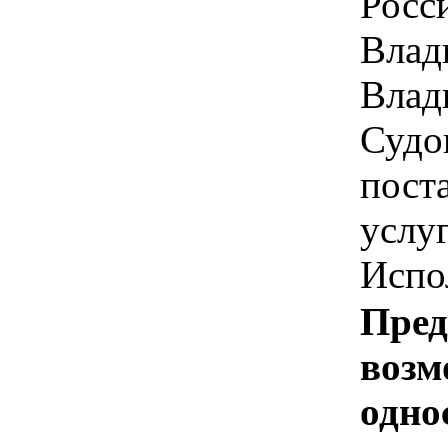
Росс
Влади
Влад
Судог
пост
услу
Испо
Пред
возм
одно