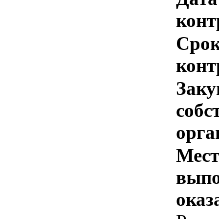
конт
Срок
конт
Заку
собс
орга
Мест
выпо
оказ