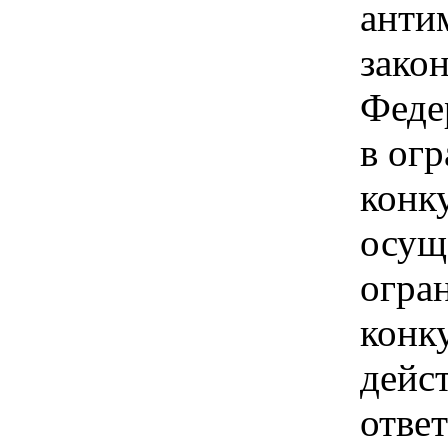
анти
зако
Феде
в ог
конк
осущ
огра
конк
дейс
отве