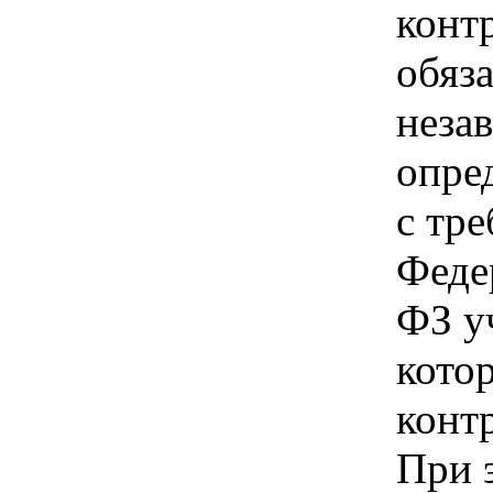
конт
обяза
неза
опре
с тр
Феде
ФЗ у
кото
контр
При 