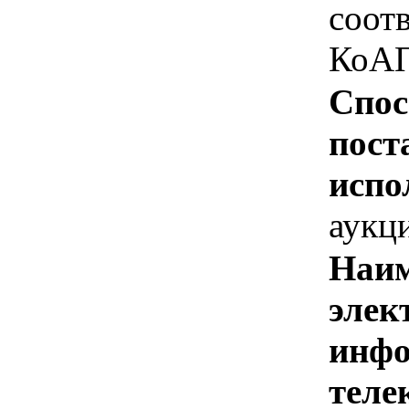
соотв
КоАП
Спос
пост
испо
аукц
Наим
элек
инфо
теле