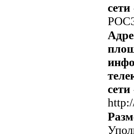
сети
РОС
Адре
площ
инфо
теле
сети
http:/
Разм
Упол