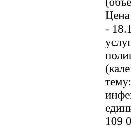
(объе
Цена 
- 18.
услу
поли
(кале
тему
инфе
едини
109 