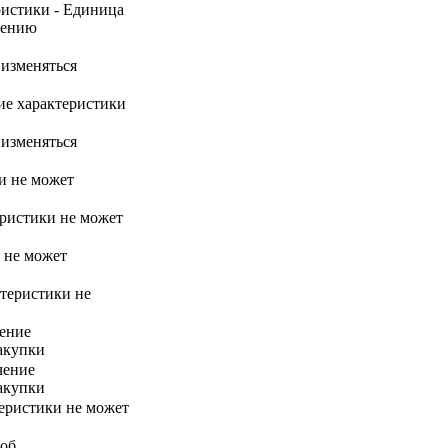
ристики - Единица
нению
 изменяться
ние характеристики
 изменяться
ки не может
теристики не может
и не может
ктеристики не
чение
акупки
чение
акупки
теристики не может
 об