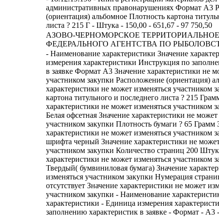
административных правонарушениях Формат А3 
(ориентация) альбомное Плотность картона титуль
листа ? 215 Г - Штука - 150,00 - 651,67 - 97 750,50
АЗОВО-ЧЕРНОМОРСКОЕ ТЕРРИТОРИАЛЬНОЕ
ФЕДЕРАЛЬНОГО АГЕНТСТВА ПО РЫБОЛОВСТВУ
- Наименование характеристики Значение характе
измерения характеристики Инструкция по заполн
в заявке Формат А3 Значение характеристики не м
участником закупки Расположение (ориентация) а
характеристики не может изменяться участником 
картона титульного и последнего листа ? 215 Грам
характеристики не может изменяться участником з
Белая офсетная Значение характеристики не может
участником закупки Плотность бумаги ? 65 Грамм 
характеристики не может изменяться участником 
шрифта черный Значение характеристики не может
участником закупки Количество страниц 200 Штук
характеристики не может изменяться участником 
Твердый( бумвиниловая бумага) Значение характе
изменяться участником закупки Нумерация страни
отсутствует Значение характеристики не может из
участником закупки - Наименование характеристик
характеристики - Единица измерения характерист
заполнению характеристик в заявке - Формат - А3 -