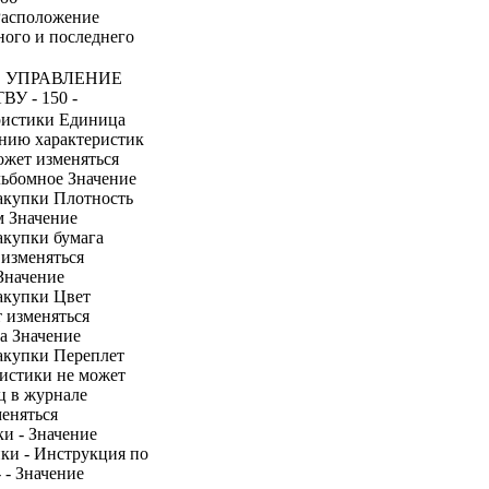
Расположение
ного и последнего
 УПРАВЛЕНИЕ
 - 150 -
ристики Единица
ению характеристик
ожет изменяться
льбомное Значение
закупки Плотность
м Значение
акупки бумага
 изменяться
Значение
закупки Цвет
 изменяться
а Значение
закупки Переплет
ристики не может
ц в журнале
меняться
и - Значение
ики - Инструкция по
 - Значение