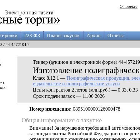
О проекте
тировки
223-ФЗ
Планы закупок
Архив
Отчеты
03 / 44-45721919
а
Тендер (аукцион в электронной форме) 44-457219
и
Изготовление полиграфическ
Класс 8.12.1 —
Полиграфическая продукция, эле
аты
издательские и полиграфические услуги
па к
Цены контрактов 2 лотов (млн.руб.) — 0.33, 0.33
Срок подачи заявок — 11.06.2026
Номер извещения:
0895100000126000478
Общая информация о закупке
Внимание! За нарушение требований антимонопо
законодательства Российской Федерации о запрете 
ограничивающих конкуренцию соглашениях, осущ