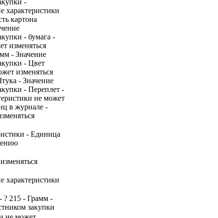
акупки -
ие характеристики
сть картона
ачение
купки - бумага -
жет изменяться
амм - Значение
акупки - Цвет
ожет изменяться
Штука - Значение
купки - Переплет -
ктеристики не может
иц в журнале -
изменяться
ристики - Единица
нению
 изменяться
ие характеристики
 ? 215 - Грамм -
стником закупки
ки не может