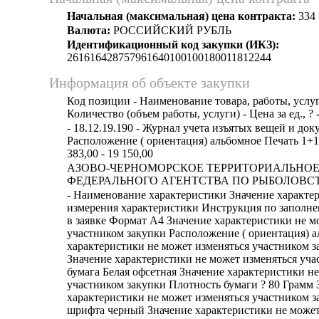
Начальная (максимальная) цена контракта:
334 
Валюта:
РОССИЙСКИЙ РУБЛЬ
Идентификационный код закупки (ИКЗ):
261616428757961640100100180011812244
Информация об объекте закупки
Код позиции - Наименование товара, работы, услуг
Количество (объем работы, услуги) - Цена за ед., ? 
- 18.12.19.190 - Журнал учета изъятых вещей и до
Расположение ( ориентация) альбомное Печать 1+1 
383,00 - 19 150,00
АЗОВО-ЧЕРНОМОРСКОЕ ТЕРРИТОРИАЛЬНОЕ
ФЕДЕРАЛЬНОГО АГЕНТСТВА ПО РЫБОЛОВСТВУ
- Наименование характеристики Значение характе
измерения характеристики Инструкция по заполн
в заявке Формат А4 Значение характеристики не м
участником закупки Расположение ( ориентация) 
характеристики не может изменяться участником з
Значение характеристики не может изменяться уча
бумага Белая офсетная Значение характеристики н
участником закупки Плотность бумаги ? 80 Грамм 
характеристики не может изменяться участником 
шрифта черный Значение характеристики не может