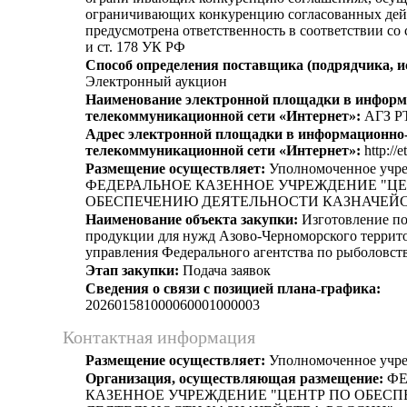
ограничивающих конкуренцию согласованных дей
предусмотрена ответственность в соответствии со
и ст. 178 УК РФ
Способ определения поставщика (подрядчика, и
Электронный аукцион
Наименование электронной площадки в информ
телекоммуникационной сети «Интернет»:
АГЗ Р
Адрес электронной площадки в информационно
телекоммуникационной сети «Интернет»:
http://e
Размещение осуществляет:
Уполномоченное учр
ФЕДЕРАЛЬНОЕ КАЗЕННОЕ УЧРЕЖДЕНИЕ "ЦЕ
ОБЕСПЕЧЕНИЮ ДЕЯТЕЛЬНОСТИ КАЗНАЧЕЙС
Наименование объекта закупки:
Изготовление п
продукции для нужд Азово-Черноморского террит
управления Федерального агентства по рыболовст
Этап закупки:
Подача заявок
Сведения о связи с позицией плана-графика:
202601581000060001000003
Контактная информация
Размещение осуществляет:
Уполномоченное учр
Организация, осуществляющая размещение:
ФЕ
КАЗЕННОЕ УЧРЕЖДЕНИЕ "ЦЕНТР ПО ОБЕС