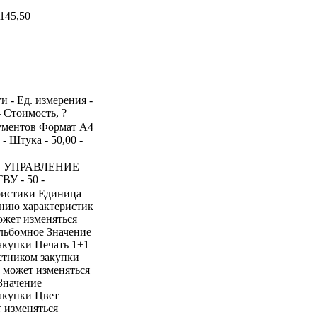
145,50
и - Ед. измерения -
- Стоимость, ?
кументов Формат А4
- Штука - 50,00 -
 УПРАВЛЕНИЕ
 - 50 -
ристики Единица
ению характеристик
ожет изменяться
альбомное Значение
акупки Печать 1+1
стником закупки
е может изменяться
Значение
закупки Цвет
 изменяться