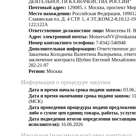
ДЕЯТЕЛЬНОСТИ КАЗНАЧЕЙСТВА РОССИИ"
Почтовый адрес:
129085, г. Москва, проспект Мира,
Место нахождения:
Российская Федерация, 109012
Славянская пл, Д. 4 СТР. 1, 4 ЭТ.;КОМ.2-8;10;12-19
122;122А
Ответственное должностное лицо:
Моисеева Н. В
Адрес электронной почты:
MoiseevaNV@roskazna
Номер контактного телефона:
7-8342-546948
Дополнительная информация:
Ответственное до
Заказчика Колодиева Валентина Валерьевна, ответ
заключение контракта Шубин Евгений Михайлович, 
282-21-97
Регион:
Москва
Информация о процедуре закупки
Дата и время начала срока подачи заявок:
03.06.
Дата и время окончания срока подачи заявок:
11
(МСК)
Дата проведения процедуры подачи предложений
либо о сумме цен единиц товара, работы, услуги
Дата подведения итогов определения поставщик
исполнителя):
16.06.2026
Начальная (максимальная) цена контракта