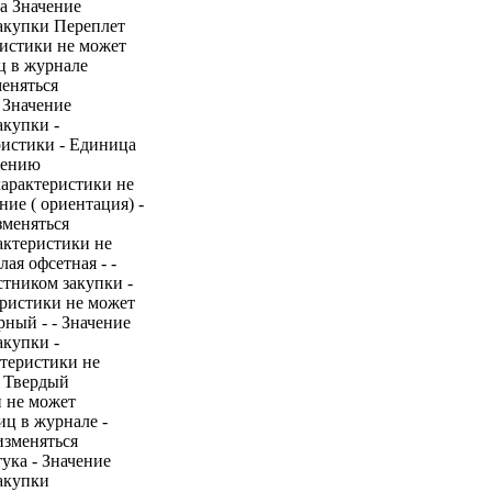
а Значение
закупки Переплет
ристики не может
ц в журнале
меняться
 Значение
акупки -
ристики - Единица
нению
 характеристики не
ие ( ориентация) -
зменяться
рактеристики не
ая офсетная - -
стником закупки -
теристики не может
рный - - Значение
акупки -
ктеристики не
- Твердый
и не может
иц в журнале -
изменяться
ука - Значение
акупки