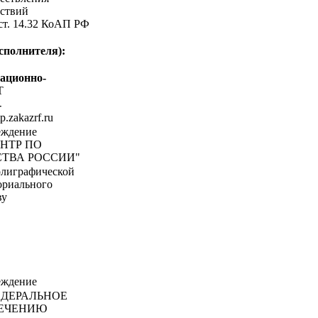
ствий
 ст. 14.32 КоАП РФ
сполнителя):
ационно-
Т
-
tp.zakazrf.ru
еждение
НТР ПО
ТВА РОССИИ"
олиграфической
ориального
ву
еждение
ДЕРАЛЬНОЕ
ПЕЧЕНИЮ