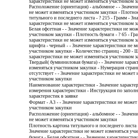
характеристики не может изменяться участником з
Расположение (ориентация) - альбомное - - Значен
не может изменяться участником закупки - Плотно
титульного и последнего листа - ? 215 - Грамм - Зн
характеристики не может изменяться участником за
Белая офсетная - - Значение характеристики не мо
участником закупки - Плотность бумаги - ? 65 - Гр
характеристики не может изменяться участником з
шрифта - черный - - Значение характеристики не м
участником закупки - Количество страниц - 200 - 
характеристики не может изменяться участником за
Твердый( бумвиниловая бумага) - - Значение хара
изменяться участником закупки - Нумерация стран
отсутствует - - Значение характеристики не может 
участником закупки
Наименование характеристики - Значение характе
измерения характеристики - Инструкция по запол
характеристик в заявке
Формат - А3 - - Значение характеристики не может
участником закупки
Расположение (ориентация) - альбомное - - Значен
не может изменяться участником закупки
Плотность картона титульного и последнего листа -
Значение характеристики не может изменяться уча
бумага - Белая офсетная - - Значение характеристи