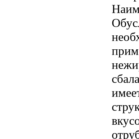
Наим
Обус
необ
прим
нежи
сбал
имее
стру
вкус
отруб