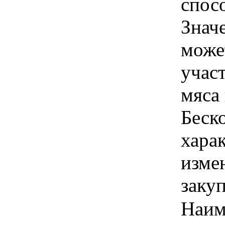
спосо
Знач
може
учас
мяса
Беско
хара
изме
заку
Наим