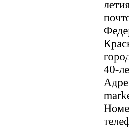
лети
почт
Феде
Крас
горо
40-л
Адре
mark
Номе
телеф