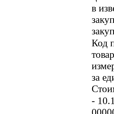
в из
заку
закуп
Код 
товар
изме
за ед
Стои
- 10.
0000