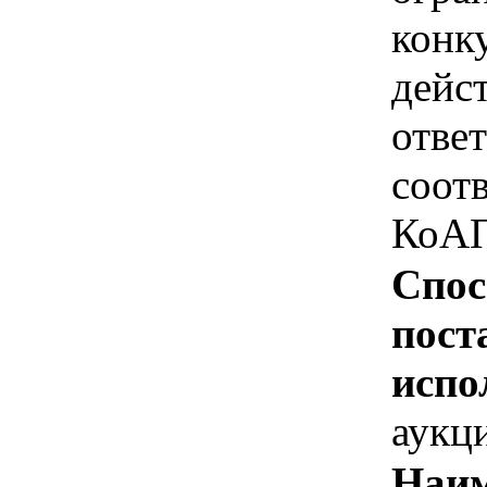
конк
дейс
отве
соотв
КоАП
Спос
пост
испо
аукц
Наим