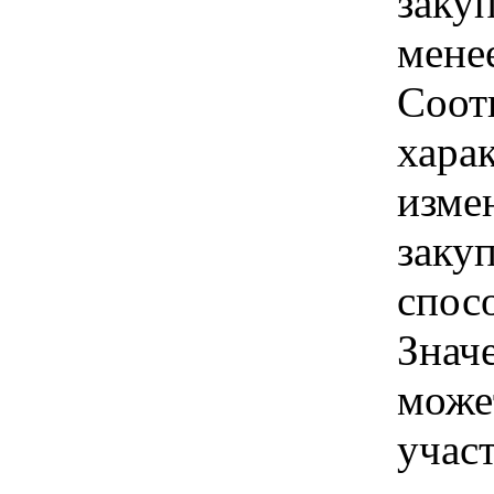
заку
менее
Соот
хара
изме
заку
спос
Знач
може
учас