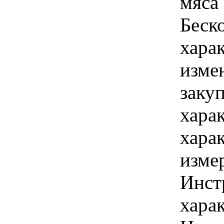
мяса
Беск
хара
изме
заку
хара
хара
изме
Инст
харак