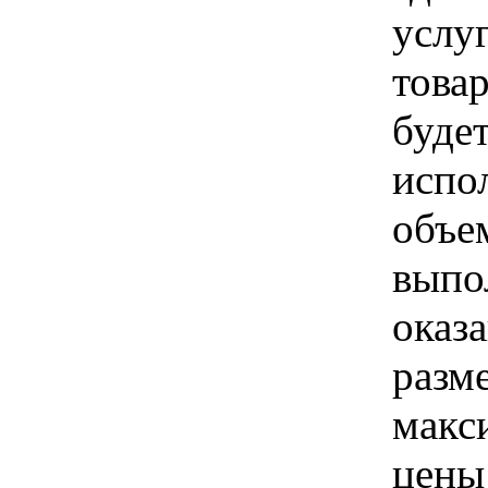
услуг
товар
буде
испо
объе
выпо
оказа
разм
макс
цены