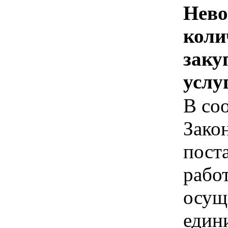
Нево
коли
заку
услу
В соо
Зако
пост
рабо
осущ
един