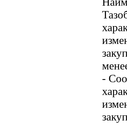
Наим
Тазо
хара
изме
закуп
менее
- Соо
хара
изме
закуп