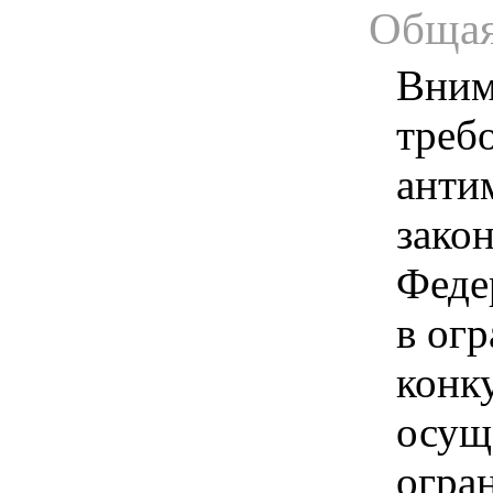
Общая
Вним
треб
анти
зако
Феде
в ог
конк
осущ
огра