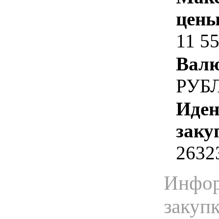
цены
11 5
Валю
РУБ
Иден
заку
2632
Инфор
закуп