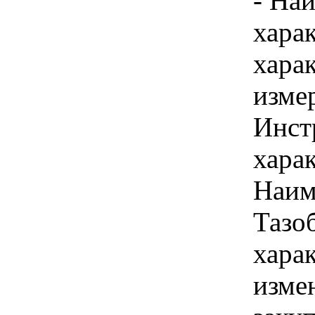
- На
хара
хара
изме
Инст
харак
Наим
Тазо
хара
изме