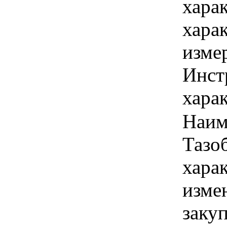
хара
хара
изме
Инст
харак
Наим
Тазо
хара
изме
заку