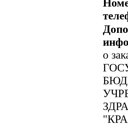
Номе
теле
Допо
инфо
о зак
ГОС
БЮД
УЧР
ЗДР
"КР