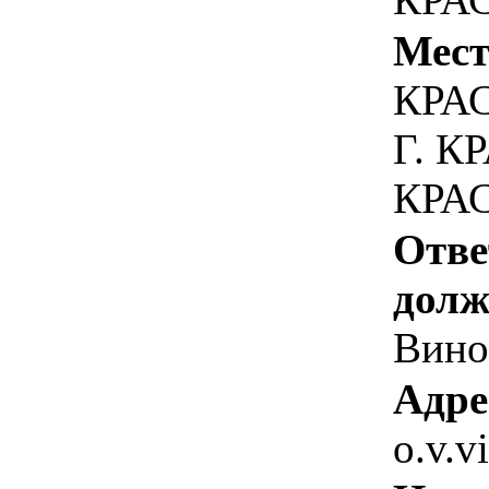
Мест
КРА
Г. К
КРАС
Отве
долж
Вино
Адре
o.v.v