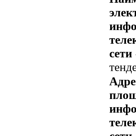
элек
инфо
теле
сети
тенд
Адре
площ
инфо
теле
сети