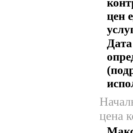
конт
цен 
услу
Дата
опре
(под
испо
Начал
цена 
Макс