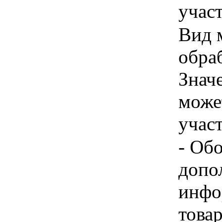
учас
Вид 
обраб
Знач
може
учас
- Об
допо
инфо
товар