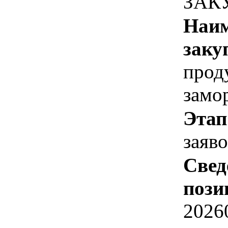
ЗАК
Наим
заку
прод
замо
Этап
заяв
Свед
пози
2026