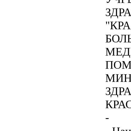
ЗДР
"КР
БОЛ
МЕД
ПОМ
МИН
ЗДР
КРА
-