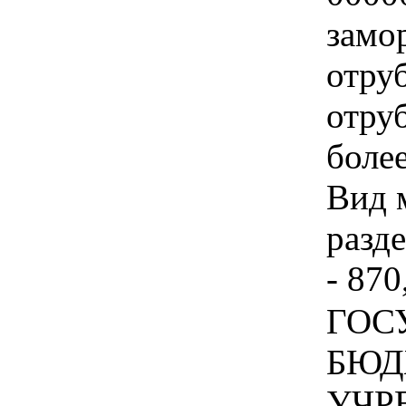
замо
отру
отруб
более
Вид 
разд
- 870
ГОС
БЮД
УЧР