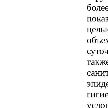
боле
пока
цель
объе
суто
такж
сани
эпид
гиги
усло