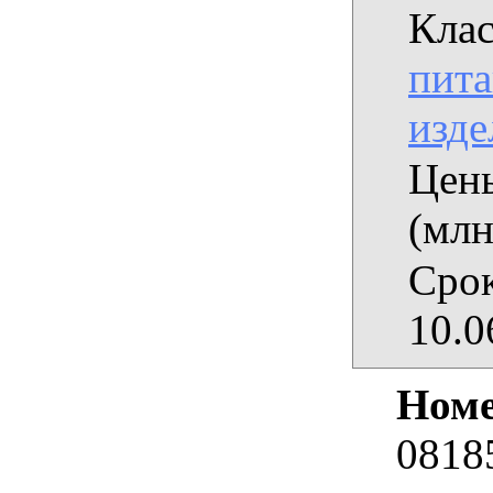
Клас
пита
изде
Цены
(млн
Срок
10.0
Номе
0818