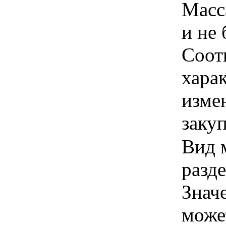
Масса
и не 
Соотв
хара
изме
заку
Вид 
разде
Знач
може