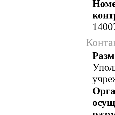
Номе
конт
1400
Конта
Разм
Упол
учре
Орга
осу
разм