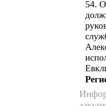
54. 
долж
руко
служ
Алек
испо
Евкл
Реги
Инфор
закуп