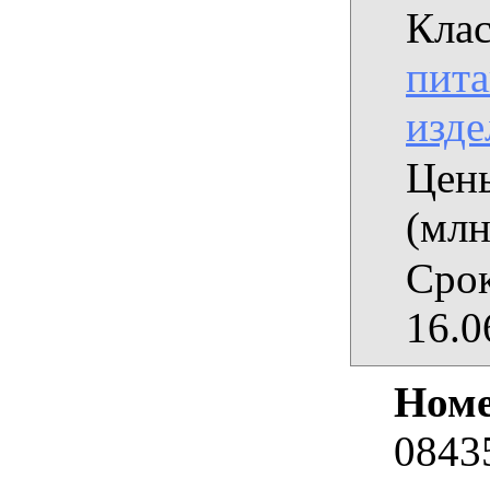
Клас
пита
изде
Цены
(млн
Срок
16.0
Номе
0843