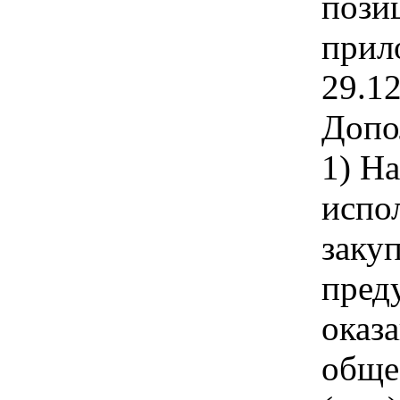
пози
прил
29.1
Допо
1) Н
испо
заку
пред
оказ
обще