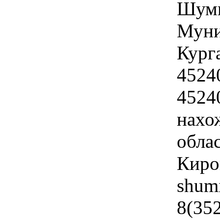
Шуми
Муни
Кург
4524
4524
нахо
облас
Киров
shum
8(35