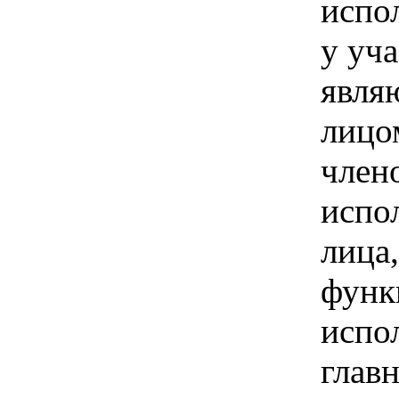
испол
у уча
явля
лицо
член
испо
лица
функ
испо
глав