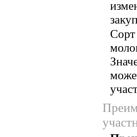
изме
заку
Сорт
моло
Знач
може
учас
Преим
участ