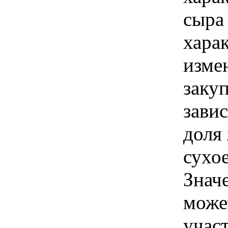
сыра
хара
изме
заку
зави
доля 
сухо
Знач
може
учас