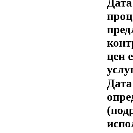
Дата
проц
пред
конт
цен 
услу
Дата
опре
(под
испо