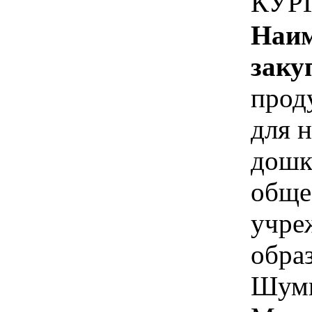
КУР
Наим
заку
прод
для 
дошк
обще
учре
обра
Шуми