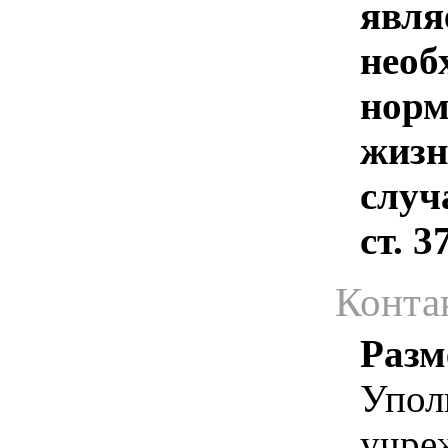
явля
необ
норм
жизн
случ
ст. 
Конта
Разм
Упол
учре