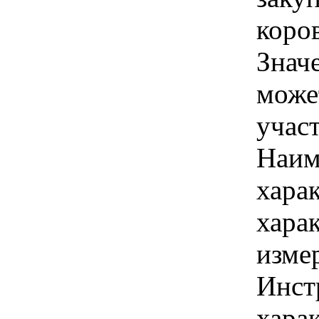
коро
Знач
може
учас
Наим
хара
хара
изме
Инст
харак