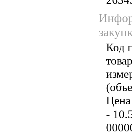
Инфор
закуп
Код 
товар
изме
(объе
Цена 
- 10.
0000