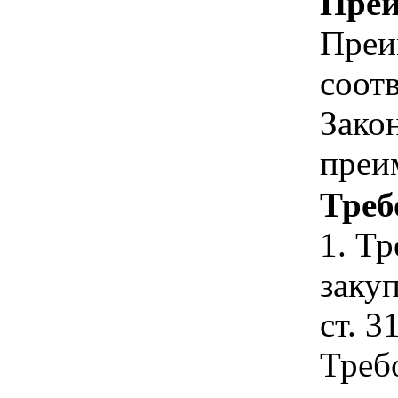
Преи
Преи
соотв
Зако
преи
Треб
1. Т
закуп
ст. 3
Треб