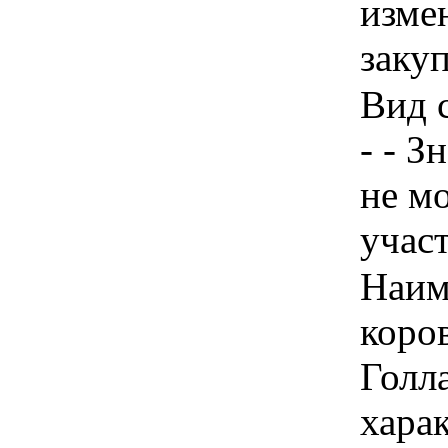
изме
заку
Вид 
- - З
не м
учас
Наим
коров
Голла
хара