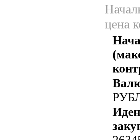
Начал
цена 
Нача
(мак
конт
Валю
РУБ
Иден
заку
2634