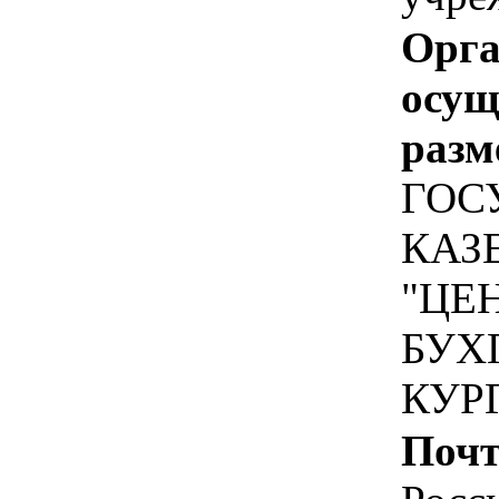
Орга
осу
разм
ГОС
КАЗ
"ЦЕ
БУХ
КУР
Почт