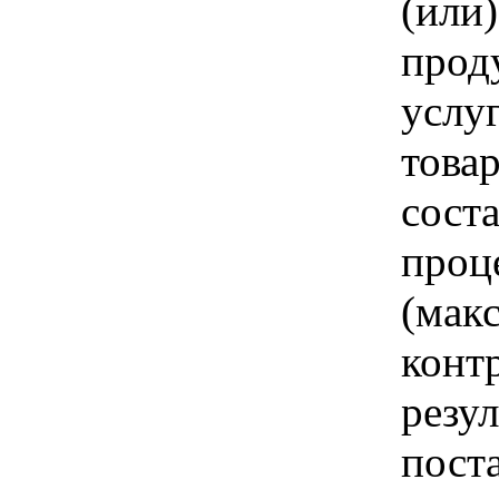
(или
прод
услу
това
соста
проц
(мак
конт
резу
пост