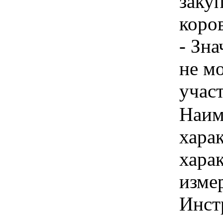
закуп
коро
- Зн
не м
учас
Наим
хара
хара
изме
Инст