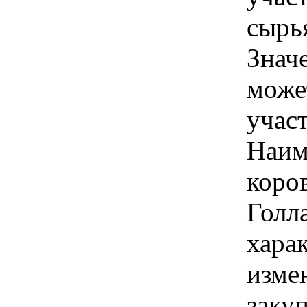
сырь
Знач
може
учас
Наим
коро
Голл
хара
изме
заку