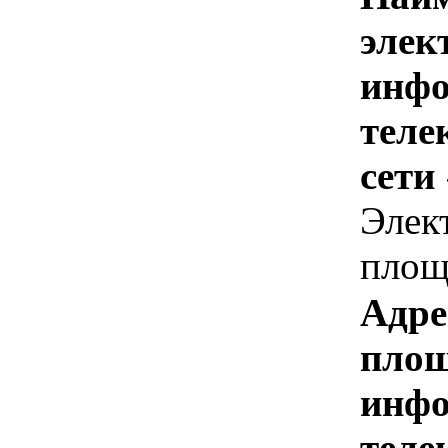
элек
инфо
теле
сети
Элек
площ
Адре
площ
инфо
теле