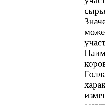
учас
сырья
Знач
може
учас
Наим
коров
Голла
хара
изме