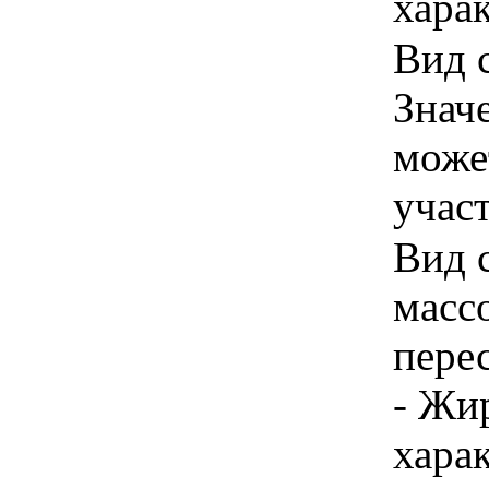
харак
Вид с
Знач
може
учас
Вид 
масс
пере
- Жи
хара