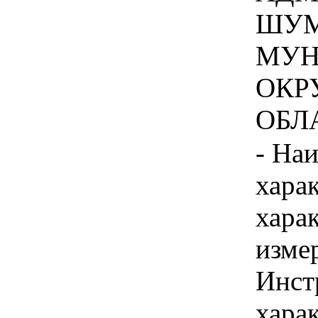
ШУМ
МУН
ОКР
ОБЛА
- На
хара
хара
изме
Инст
хара