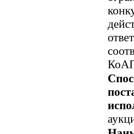
конк
дейс
отве
соотв
КоАП
Спос
пост
испо
аукц
Наим