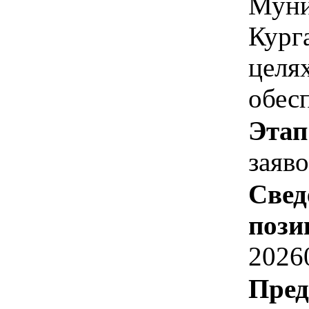
Муни
Курга
целя
обес
Этап
заяв
Свед
пози
2026
Пред