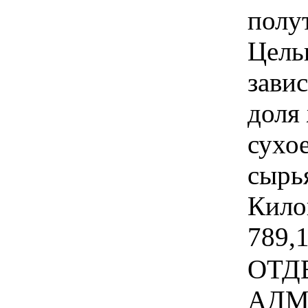
полу
Цель
зави
доля 
сухо
сырь
Килог
789,1
ОТД
АДМ