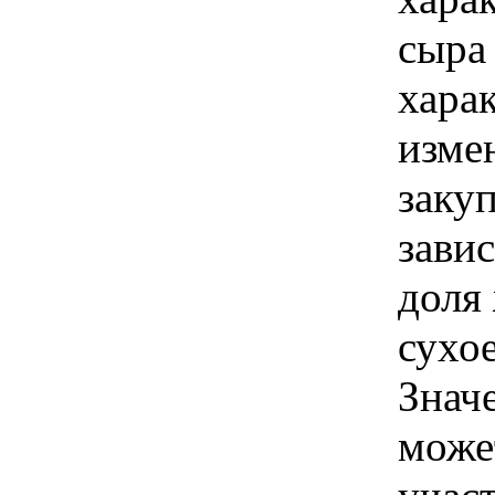
сыра 
хара
изме
закуп
зави
доля 
сухо
Знач
може