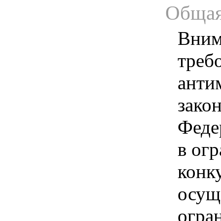
Общая
Вним
треб
анти
зако
Феде
в ог
конк
осущ
огра