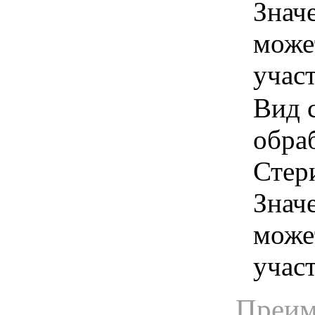
Знач
може
учас
Вид 
обра
Стер
Знач
може
учас
Преим