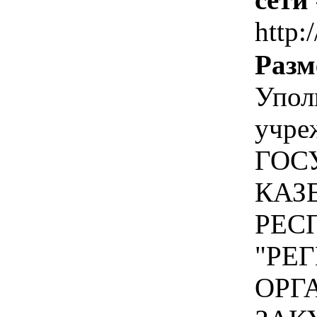
http:
Разм
Упол
учре
ГОС
КАЗ
РЕС
"РЕ
ОРГ