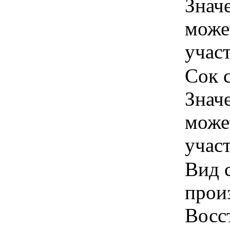
Знач
може
учас
Сок с
Знач
може
учас
Вид 
произ
Восс