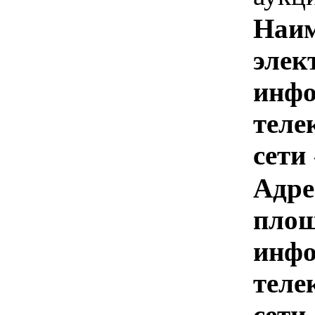
Наим
элек
инфо
теле
сети
Адре
площ
инфо
теле
сети