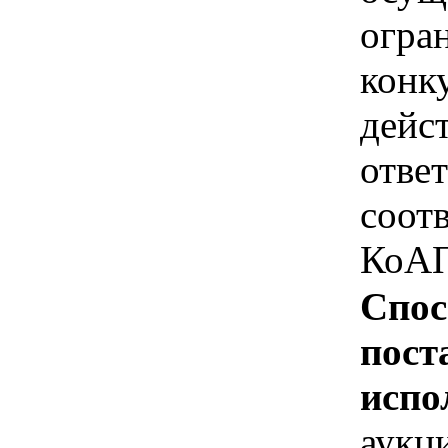
огра
конк
дейс
отве
соотв
КоАП
Спос
пост
испо
аукц