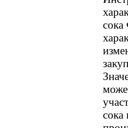
хара
сока
хара
изме
заку
Знач
може
учас
сока
прои