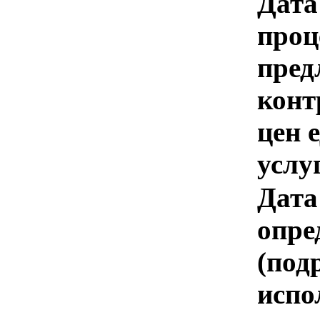
Дата
проц
пред
конт
цен 
услу
Дата
опре
(под
испо