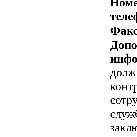
Номе
теле
Факс
Допо
инфо
должн
конт
сотр
служ
закл