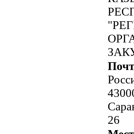
РЕС
"РЕ
ОРГ
ЗАК
Почт
Росс
4300
Саран
26
Мест