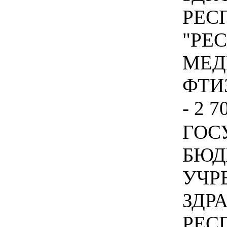
РЕС
"РЕ
МЕД
ФТИ
- 2 7
ГОС
БЮД
УЧР
ЗДР
РЕС