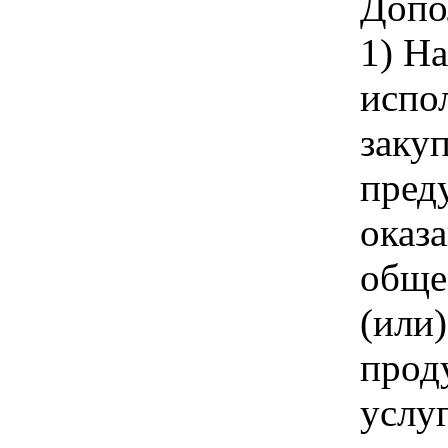
Допо
1) Н
испо
заку
пред
оказ
обще
(или
прод
услу