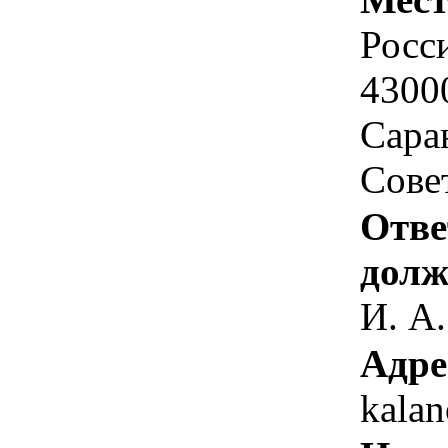
Росс
4300
Саран
Совет
Отве
долж
И. А.
Адре
kala