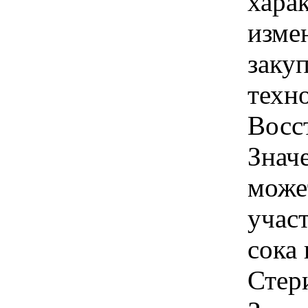
хара
изме
закуп
техн
Восс
Знач
може
учас
сока 
Стер