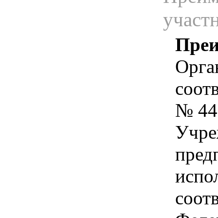
участ
Преи
Орга
соотв
№ 44
Учре
пред
испо
соотв