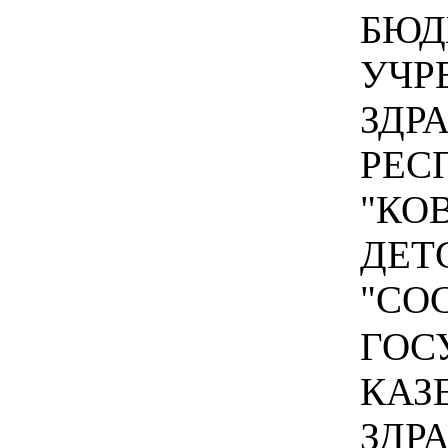
БЮД
УЧР
ЗДР
РЕС
"КО
ДЕТ
"СОС
ГОС
КАЗ
ЗДР