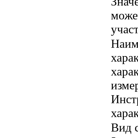
Знач
може
учас
Наим
хара
хара
изме
Инст
харак
Вид с