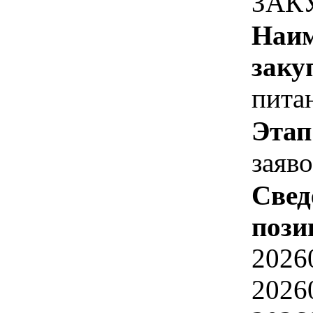
ЗАК
Наим
заку
питан
Этап
заяв
Свед
пози
2026
2026