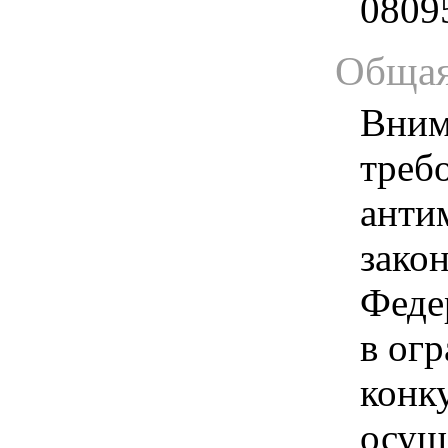
0809
Общая
Вним
треб
анти
зако
Феде
в ог
конк
осущ