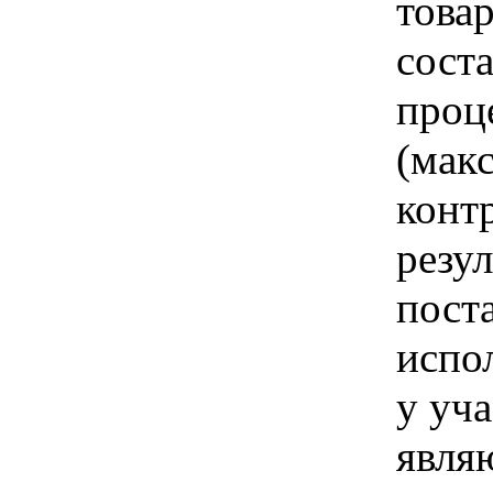
това
соста
проц
(мак
конт
резу
пост
испол
у уча
явля