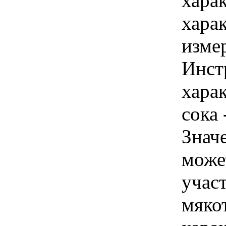
хара
хара
изме
Инст
харак
сока 
Знач
може
учас
мякот