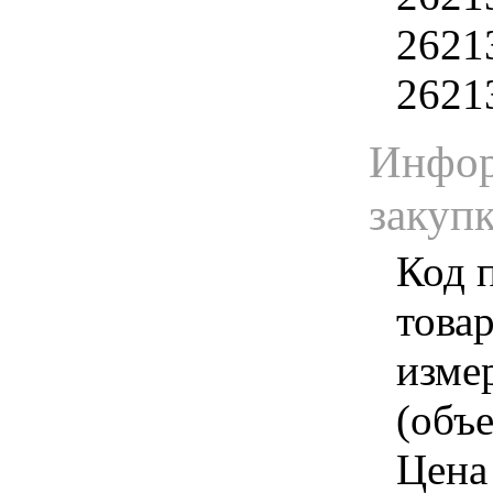
2621
2621
Инфор
закуп
Код 
товар
изме
(объе
Цена 