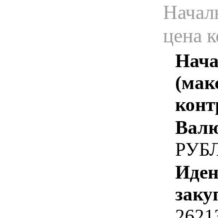
Начал
цена 
Нача
(мак
конт
Валю
РУБ
Иден
заку
2621