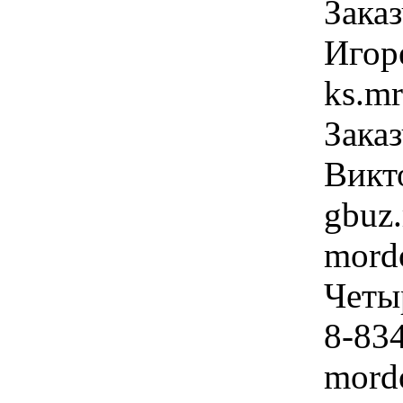
Зака
Игор
ks.m
Заказ
Викт
gbuz
mordo
Четы
8-834
mord