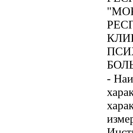
"МО
РЕС
КЛИ
ПСИ
БОЛЬ
- На
хара
хара
изме
Инст