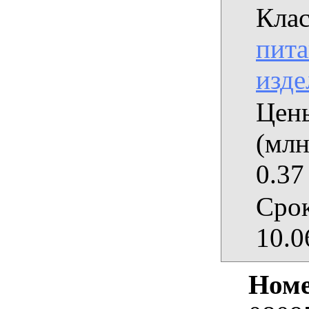
Клас
пита
изде
Цены
(млн
0.37
Срок
10.0
Номе