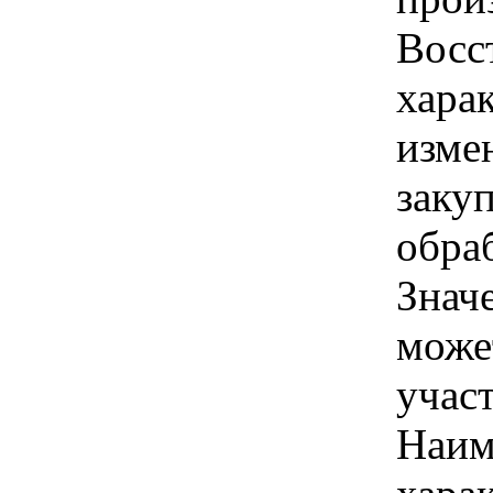
Восс
хара
изме
заку
обра
Знач
може
учас
Наим