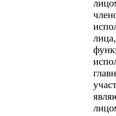
лицо
член
испо
лица
функ
испо
глав
учас
явля
лицо