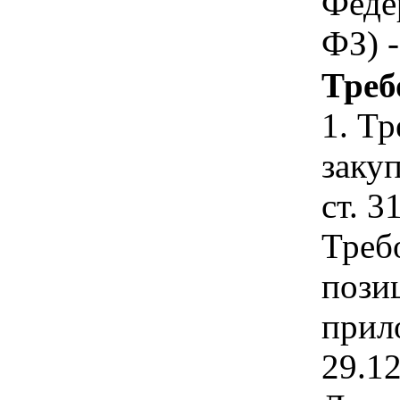
Феде
ФЗ) 
Треб
1. Т
закуп
ст. 3
Треб
пози
прил
29.1