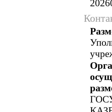
2026
Конта
Разм
Упол
учре
Орга
осу
разм
ГОС
КАЗ