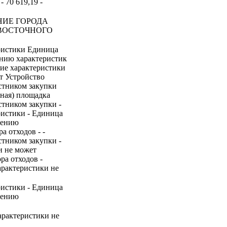
 70 619,19 -
НИЕ ГОРОДА
ВОСТОЧНОГО
ристики Единица
ению характеристик
ние характеристики
т Устройство
стником закупки
рная) площадка
стником закупки -
ристики - Единица
нению
а отходов - -
стником закупки -
и не может
ра отходов -
арактеристики не
ристики - Единица
нению
арактеристики не