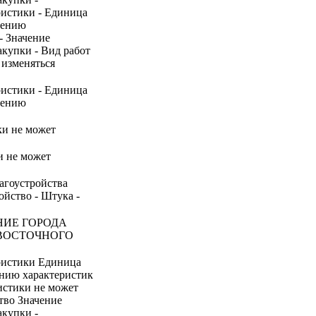
ристики - Единица
нению
- Значение
акупки - Вид работ
 изменяться
ристики - Единица
нению
ки не может
и не может
лагоустройства
йство - Штука -
НИЕ ГОРОДА
ВОСТОЧНОГО
ристики Единица
ению характеристик
истики не может
тво Значение
акупки -