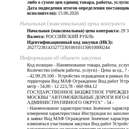
либо о сумме цен единиц товара, работы, услуги
Дата подведения итогов определения поставщик
исполнителя):
15.06.2026
Начальная (максимальная) цена контракта
Начальная (максимальная) цена контракта:
29 3
Валюта:
РОССИЙСКИЙ РУБЛЬ
Идентификационный код закупки (ИКЗ):
262772381433277230100101150010000244
Информация об объекте закупки
Код позиции - Наименование товара, работы, услуг
Количество (объем работы, услуги) - Цена за ед., ? 
- 42.99.29.100 - Устройство ограждения в рамках б
территории Вид МАФ Ограждение Вид работ Устр
метр - 54,00 - 12 223,78 - 660 084,12
ГОСУДАРСТВЕННОЕ БЮДЖЕТНОЕ УЧРЕЖДЕ
МОСКВЫ "АВТОМОБИЛЬНЫЕ ДОРОГИ ЮГО-
АДМИНИСТРАТИВНОГО ОКРУГА" - 54 -
- Наименование характеристики Значение характе
измерения характеристики Инструкция по заполн
в заявке Вид МАФ Ограждение Значение характер
изменяться участником закупки Вид работ Устройс
характеристики не может изменяться участником з