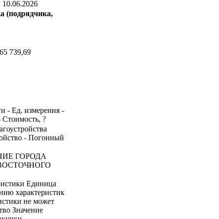
:
10.06.2026
а (подрядчика,
65 739,69
и - Ед. измерения -
- Стоимость, ?
лагоустройства
ойство - Погонный
НИЕ ГОРОДА
ВОСТОЧНОГО
ристики Единица
ению характеристик
истики не может
тво Значение
акупки -