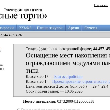
О проекте
тировки
223-ФЗ
Планы закупок
Архив
Отчеты
02 / 44-45714592
а
Тендер (аукцион в электронной форме) 44-457145
и
Оснащение мест накопления 
ограждающими модулями па
аты
типа
па к
Класс 8.20.17 —
Благоустройство
Класс 8.20.1 —
Проектирование, строительство, 
Цены контрактов 2 лотов (млн.руб.) — 29.4, 29.4
Срок подачи заявок — 10.06.2026
Номер извещения:
0373200041126000338