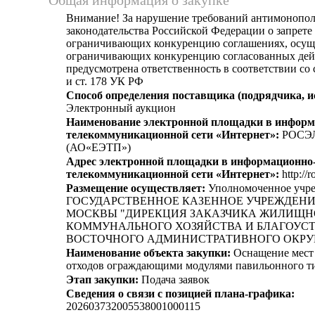
Общая информация о закупке
Внимание! За нарушение требований антимонопо
законодательства Российской Федерации о запрете 
ограничивающих конкуренцию соглашениях, осущ
ограничивающих конкуренцию согласованных дей
предусмотрена ответственность в соответствии со
и ст. 178 УК РФ
Способ определения поставщика (подрядчика, и
Электронный аукцион
Наименование электронной площадки в информ
телекоммуникационной сети «Интернет»:
РОСЭ
(АО«ЕЭТП»)
Адрес электронной площадки в информационно
телекоммуникационной сети «Интернет»:
http://r
Размещение осуществляет:
Уполномоченное учр
ГОСУДАРСТВЕННОЕ КАЗЕННОЕ УЧРЕЖДЕНИ
МОСКВЫ "ДИРЕКЦИЯ ЗАКАЗЧИКА ЖИЛИЩН
КОММУНАЛЬНОГО ХОЗЯЙСТВА И БЛАГОУСТ
ВОСТОЧНОГО АДМИНИСТРАТИВНОГО ОКРУ
Наименование объекта закупки:
Оснащение мест
отходов ограждающими модулями павильонного т
Этап закупки:
Подача заявок
Сведения о связи с позицией плана-графика:
202603732005538001000115