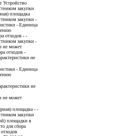
т Устройство
стником закупки
рная) площадка
стником закупки -
ристики - Единица
нению
а отходов - -
стником закупки -
и не может
ра отходов -
арактеристики не
ристики - Единица
нению
арактеристики не
и не может
рная) площадка - -
стником закупки
ной) площадки в
то для сбора
 отходов