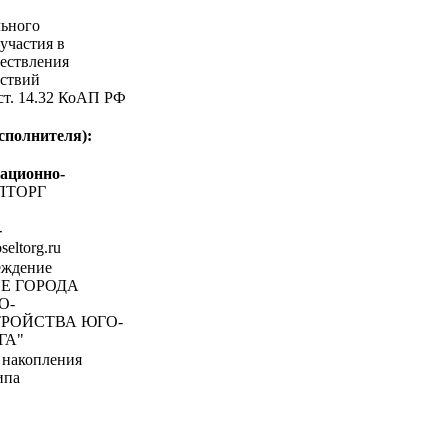
льного
участия в
ествления
ствий
 ст. 14.32 КоАП РФ
сполнителя):
ационно-
ЛТОРГ
-
oseltorg.ru
еждение
Е ГОРОДА
О-
РОЙСТВА ЮГО-
ГА"
 накопления
ипа