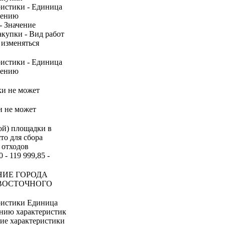
ристики - Единица
нению
- Значение
акупки - Вид работ
 изменяться
ристики - Единица
нению
ки не может
и не может
ной) площадки в
то для сбора
 отходов
- 119 999,85 -
НИЕ ГОРОДА
ВОСТОЧНОГО
ристики Единица
ению характеристик
ние характеристики