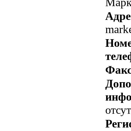
Марк
Адре
marke
Номе
теле
Факс
Допо
инфо
отсут
Реги