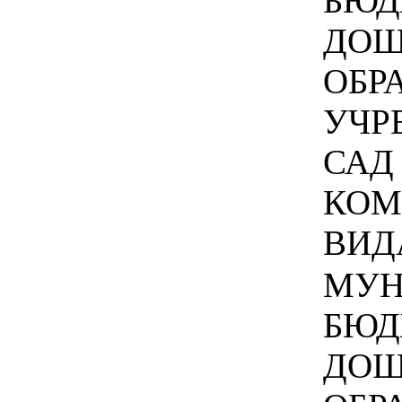
БЮД
ДОШ
ОБР
УЧР
САД 
КОМ
ВИДА
МУН
БЮД
ДОШ