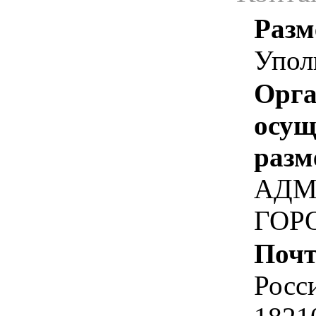
Разм
Упол
Орга
осу
разм
АДМ
ГОР
Почт
Росс