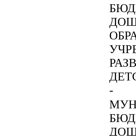
БЮД
ДОШ
ОБР
УЧР
РАЗ
ДЕТС
-
МУН
БЮД
ДОШ