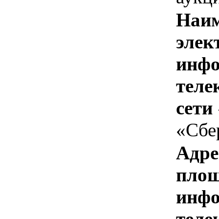
Наим
элек
инфо
теле
сети
«Сбе
Адре
площ
инфо
теле