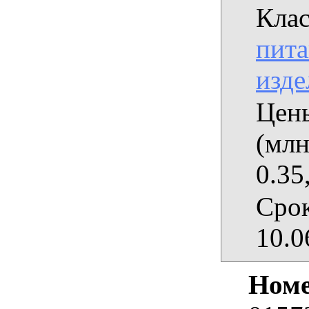
Клас
пита
изде
Цены
(млн
0.35
Срок
10.0
Номе