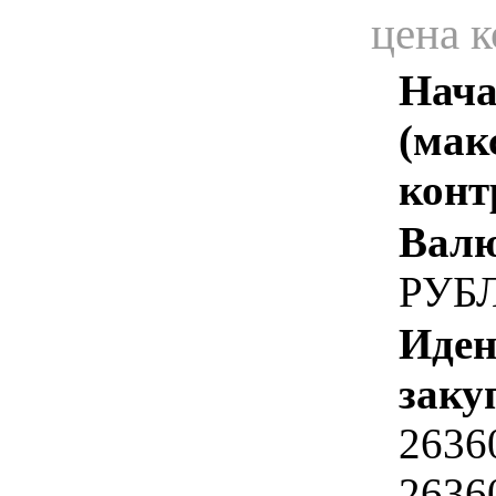
цена 
Нача
(мак
конт
Валю
РУБ
Иден
заку
2636
2636