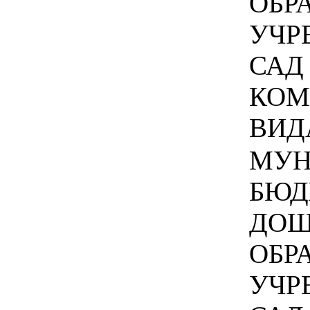
ОБР
УЧР
САД 
КОМ
ВИДА
МУН
БЮД
ДОШ
ОБР
УЧР