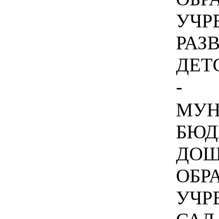
УЧР
РАЗ
ДЕТС
-
МУН
БЮД
ДОШ
ОБР
УЧР