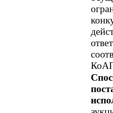
огра
конк
дейс
отве
соотв
КоАП
Спос
пост
испо
аукц