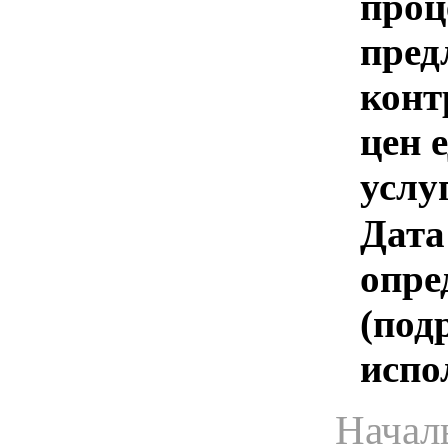
проц
пред
конт
цен 
услу
Дата
опре
(под
испо
Начал