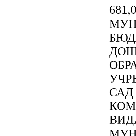
681,0
МУН
БЮД
ДОШ
ОБР
УЧР
САД
КОМ
ВИДА
МУН