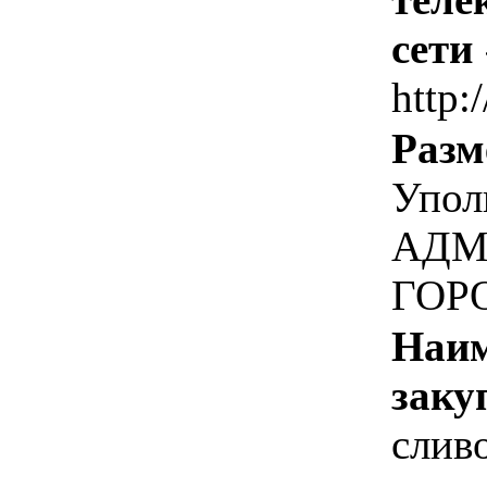
сети
http:
Разм
Упол
АДМ
ГОР
Наим
заку
слив