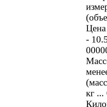
изме
(объе
Цена 
- 10.
0000
Масс
мене
(масс
кг ..
Килог