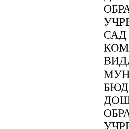
ОБР
УЧР
САД
КОМ
ВИДА
МУН
БЮД
ДОШ
ОБР
УЧР