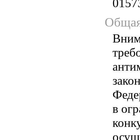
0157
Общая
Вним
треб
анти
зако
Феде
в ог
конк
осущ