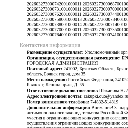
202603273000742001000011 2026032730006870010
202603273000731001000011 2026032730007000010
202603273000762001000011 2026032730007440010
202603273000758001000013 2026032730007340010
202603273000738001000014 2026032730007140010
202603273000770001000011 2026032730007350010
202603273000764001000011 2026032730007410010
Контактная информация
Размещение осуществляет:
Уполномоченный орг
Организация, осуществляющая размещение:
БР
ГОРОДСКАЯ АДМИНИСТРАЦИЯ
Почтовый адрес:
241002, Брянская Область, Брянс
область, Брянск город, дом 35
Место нахождения:
Российская Федерация, 241050
Брянск г, Ленина пр-кт, Д. 35
Ответственное должностное лицо:
Шаханова Н. 
Адрес электронной почты:
zakupki.ouo@yandex.r
Номер контактного телефона:
7-4832-514819
Дополнительная информация:
Внимание! За нар
антимонопольного законодательства Российской Ф
участия в ограничивающих конкуренцию соглашен
осуществления ограничивающих конкуренцию сог