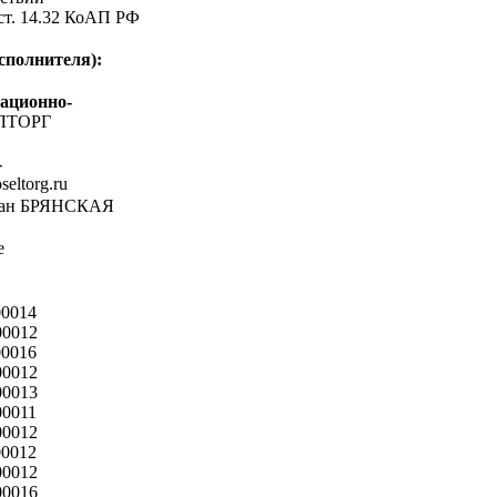
 ст. 14.32 КоАП РФ
сполнителя):
ационно-
ЛТОРГ
-
oseltorg.ru
ган БРЯНСКАЯ
е
00014
00012
00016
00012
00013
00011
00012
00012
00012
00016