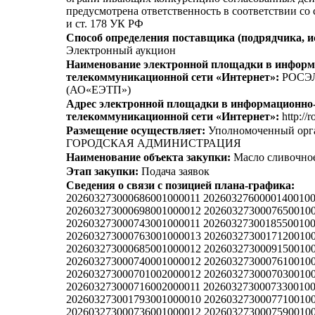
предусмотрена ответственность в соответствии со
и ст. 178 УК РФ
Способ определения поставщика (подрядчика, и
Электронный аукцион
Наименование электронной площадки в информ
телекоммуникационной сети «Интернет»:
РОСЭ
(АО«ЕЭТП»)
Адрес электронной площадки в информационно
телекоммуникационной сети «Интернет»:
http://r
Размещение осуществляет:
Уполномоченный ор
ГОРОДСКАЯ АДМИНИСТРАЦИЯ
Наименование объекта закупки:
Масло сливочно
Этап закупки:
Подача заявок
Сведения о связи с позицией плана-графика:
202603273000686001000011 2026032760000140010
202603273000698001000012 2026032730007650010
202603273000743001000011 2026032730018550010
202603273000763001000013 2026032730017120010
202603273000685001000012 2026032730009150010
202603273000740001000012 2026032730007610010
202603273000701002000012 2026032730007030010
202603273000716002000011 2026032730007330010
202603273001793001000010 2026032730007710010
202603273000736001000012 2026032730007590010