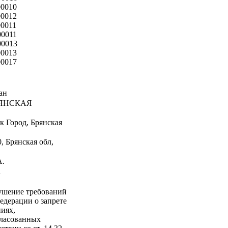
00010
00012
00011
00011
00013
00013
00017
ан
ЯНСКАЯ
к Город, Брянская
, Брянская обл,
А.
u
ушение требований
едерации о запрете
иях,
ласованных