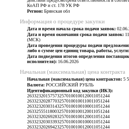
действий предусмотрена ответственность в соответс
КоАП РФ и ст. 178 УК РФ
Регион:
Брянская обл
Информация о процедуре закупки
Дата и время начала срока подачи заявок:
02.06.
Дата и время окончания срока подачи заявок:
11
(МСК)
Дата проведения процедуры подачи предложений
либо о сумме цен единиц товара, работы, услуги
Дата подведения итогов определения поставщик
исполнителя):
16.06.2026
Начальная (максимальная) цена контракта
Начальная (максимальная) цена контрактов:
5 5
Валюта:
РОССИЙСКИЙ РУБЛЬ
Идентификационный код закупки (ИКЗ):
263323201575732570100100120011051244
263323202877032570100100110011051244
263323203031432570100100100011051244
263325551180032570100100120011051244
263323202692832570100100120011051244
263323203033932570100100100011051244
263323202694232570100100120011051244