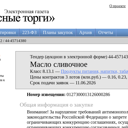
О проекте
тировки
223-ФЗ
Планы закупок
Архив
Отчеты
02 / 44-45714380
а
Тендер (аукцион в электронной форме) 44-457143
и
Масло сливочное
Класс 8.13.1 —
Продукты питания, напитки, таб
аты
Цены контрактов 3 лотов (млн.руб.) — 0.16, 0.23, 
па к
Срок подачи заявок — 11.06.2026
Номер извещения:
0127300013126000286
Общая информация о закупке
Внимание! За нарушение требований антимонопо
законодательства Российской Федерации о запрете 
ограничивающих конкуренцию соглашениях, осущ
ограничивающих конкуренцию согласованных дей