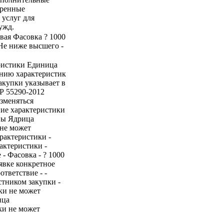
тренные
 услуг для
ужд.
евая Фасовка ? 1000
Не ниже высшего -
ристики Единица
ению характеристик
закупки указывает в
Р 55290-2012
зменяться
ие характеристики
пы Ядрица
 не может
рактеристики -
актеристики -
- Фасовка - ? 1000
аявке конкретное
ответствие - -
стником закупки -
ки не может
ица
ки не может