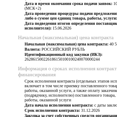
Дата и время окончания срока подачи заявок:
10
(МСК+2)
Дата проведения процедуры подачи предложений
либо о сумме цен единиц товара, работы, услуги
Дата подведения итогов определения поставщик
исполнителя):
15.06.2026
Начальная (максимальная) цена контракта
Начальная (максимальная) цена контракта:
40 5
Валюта:
РОССИЙСКИЙ РУБЛЬ
Идентификационный код закупки (ИКЗ):
262861500226186150100100240070000244
Информация о сроках исполнения контракт
финансирования
Срок исполнения контракта (отдельных этапов исп
включает в том числе приемку поставленного тов
работы, оказанной услуги, а также оплату заказчи
(подрядчику, исполнителю) поставленного товара
работы, оказанной услуги
Дата начала исполнения контракта:
с даты заклю
Срок исполнения контракта:
31.12.2026
Закупка за счет собственных средств организаци