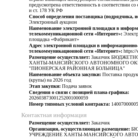
предусмотрена ответственность в соответствии со
и ст. 178 УК РФ
Способ определения поставщика (подрядчика, и
Электронный аукцион
Наименование электронной площадки в информ
телекоммуникационной сети «Интернет»:
Электр
площадка «Фабрикант»
Адрес электронной площадки в информационно
телекоммуникационной сети «Интернет»:
https:/
Размещение осуществляет:
Заказчик БЮДЖЕТ
ХАНТЫ-МАНСИЙСКОГО АВТОНОМНОГО ОКР
"ПИОНЕРСКАЯ РАЙОННАЯ БОЛЬНИЦА"
Наименование объекта закупки:
Поставка продук
(крупы) на 2026 год
Этап закупки:
Подача заявок
Сведения о связи с позицией плана-графика:
202603873001252001000059
Номер типовых условий контракта:
14007000005
Контактная информация
Размещение осуществляет:
Заказчик
Организация, осуществляющая размещение:
БЮ
УЧРЕЖДЕНИЕ ХАНТЫ-МАНСИЙСКОГО АВТ