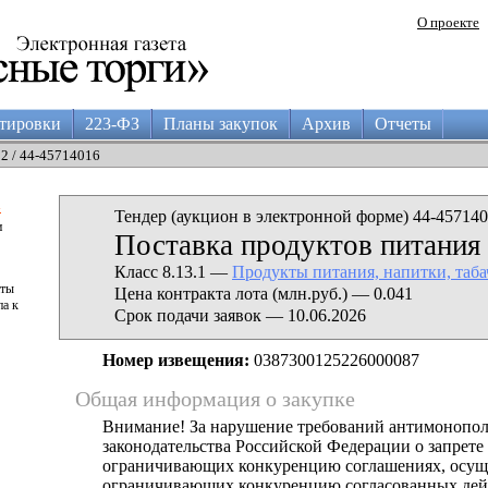
О проекте
тировки
223-ФЗ
Планы закупок
Архив
Отчеты
02 / 44-45714016
а
Тендер (аукцион в электронной форме) 44-457140
и
Поставка продуктов питания
Класс 8.13.1 —
Продукты питания, напитки, таб
аты
Цена контракта лота (млн.руб.) — 0.041
па к
Срок подачи заявок — 10.06.2026
Номер извещения:
0387300125226000087
Общая информация о закупке
Внимание! За нарушение требований антимонопо
законодательства Российской Федерации о запрете 
ограничивающих конкуренцию соглашениях, осущ
ограничивающих конкуренцию согласованных дей