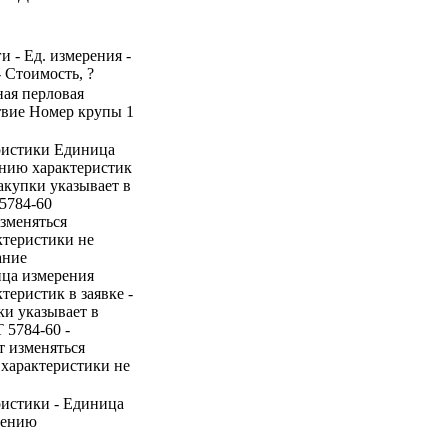
и - Ед. измерения -
- Стоимость, ?
ная перловая
твие Номер крупы 1
ристики Единица
ению характеристик
закупки указывает в
5784-60
зменяться
ктеристики не
ание
ица измерения
теристик в заявке -
ки указывает в
 5784-60 -
т изменяться
 характеристики не
ристики - Единица
нению