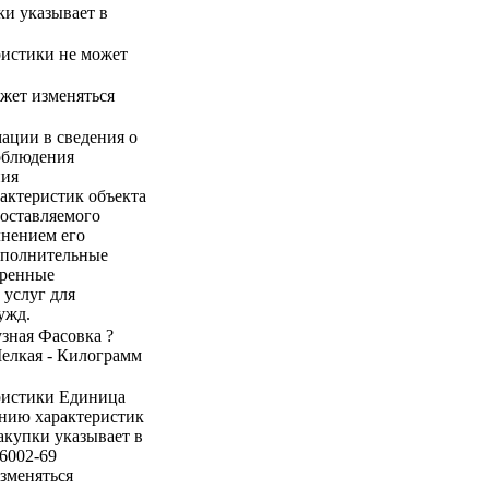
ки указывает в
ристики не может
ожет изменяться
ации в сведения о
соблюдения
ния
актеристик объекта
поставляемого
лнением его
ополнительные
тренные
 услуг для
ужд.
узная Фасовка ?
Мелкая - Килограмм
ристики Единица
ению характеристик
закупки указывает в
6002-69
зменяться