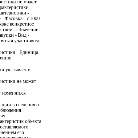
ристики не может
рактеристики -
актеристики -
- Фасовка - ? 1000
аявке конкретное
ствие - - Значение
купки - Вид -
еняться участником
ристики - Единица
нению
ки указывает в
ристики не может
т изменяться
ации в сведения о
соблюдения
ния
актеристик объекта
поставляемого
лнением его
ополнительные