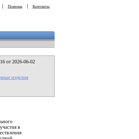
Помощь
Контакты
16 от 2026-06-02
ачные изделия
льного
участия в
ествления
ствий