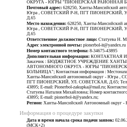
ОКРУГА - ЮГРЫ "ПИОНЕРСКАЯ РАЙОННАЯ 
Почтовый адрес:
628250, Ханты-Мансийский авто
Югра , СОВЕТСКИЙ Р-Н, ПГТ ПИОНЕРСКИЙ, 
Д.65
Место нахождения:
628250, Ханты-Мансийский а
Югра , СОВЕТСКИЙ Р-Н, ПГТ ПИОНЕРСКИЙ, 
Д.65
Ответственное должностное лицо:
Статуева Н. М
Адрес электронной почты:
pionerbol-it@yandex.ru
Номер контактного телефона:
8-34675-43895
Дополнительная информация:
КОНТАКТНАЯ 
Заказчик : БЮДЖЕТНОЕ УЧРЕЖДЕНИЕ ХАН
АВТОНОМНОГО ОКРУГА - ЮГРЫ "ПИОНЕРС
БОЛЬНИЦА"; Контактная информация : Местонахо
Ханты-Мансийский автономный округ - Югра , 
ПГТ ПИОНЕРСКИЙ, УЛ. СОВЕТСКАЯ, Д.65; Телеф
43895; E-mail: Pionerbol-zakupka@mail.ru; Контактн
Статуева Наталия Михайловна; Номер контактного 
43895; E-mail: pionerbol-it@yandex.ru;
Регион:
Ханты-Мансийский Автономный округ -
Информация о процедуре закупки
Дата и время начала срока подачи заявок:
02.06.
(МСК+2)