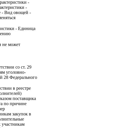
рактеристики -
актеристики -
 - Вид овощей -
меняться
ристики - Единица
нению
и не может
ствии со ст. 29
ям уголовно-
ей 28 Федерального
ствии в реестре
олнителей)
тказом поставщика
та по причине
мер
никам закупок в
полнительные
к участникам