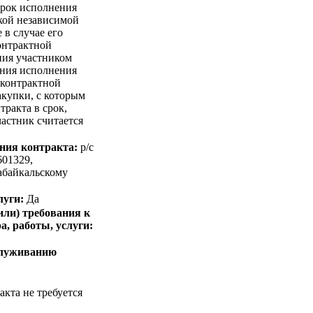
рок исполнения
акой независимой
 в случае его
контрактной
ния участником
ения исполнения
 контрактной
акупки, с которым
тракта в срок,
частник считается
ния контракта:
p/c
601329,
айкальскому
луги:
Да
или) требования к
а, работы, услуги:
служиванию
кта не требуется