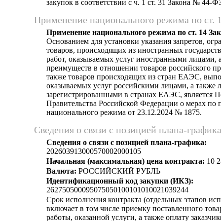
закупок в соответствии с ч. 1 ст. 31 Закона № 44-Ф
Применение национального режима по ст. 
Применение национального режима по ст. 14 За
Основанием для установки указания запретов, огр
товаров, происходящих из иностранных государст
работ, оказываемых услуг иностранными лицами, а
преимуществ в отношении товаров российского пр
также товаров происходящих из стран ЕАЭС, выпо
оказываемых услуг российскими лицами, а также 
зарегистрированными в странах ЕАЭС, является 
Правительства Российской Федерации о мерах по
национального режима от 23.12.2024 № 1875.
Сведения о связи с позицией плана-график
Сведения о связи с позицией плана-графика:
202603913000570002000105
Начальная (максимальная) цена контракта:
10 2
Валюта:
РОССИЙСКИЙ РУБЛЬ
Идентификационный код закупки (ИКЗ):
262750500095075050100101010021039244
Срок исполнения контракта (отдельных этапов исп
включает в том числе приемку поставленного тов
работы, оказанной услуги, а также оплату заказчи