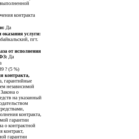
, выполненной
чения контракта
и:
Да
 оказания услуги:
абайкальский, пгт.
аза от исполнения
-ФЗ:
Да
а
9 ? (5 %)
я контракта,
а, гарантийные
ием независимой
 Закона о
едств на указанный
нодательством
средствами,
олнения контракта,
имой гарантии
на о контрактной
я контракт,
мой гарантии