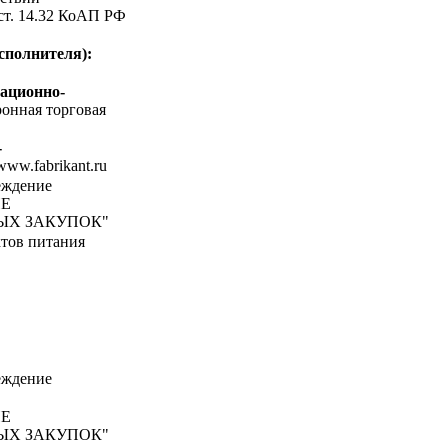
 ст. 14.32 КоАП РФ
сполнителя):
ационно-
онная торговая
-
/www.fabrikant.ru
еждение
ИЕ
ЫХ ЗАКУПОК"
тов питания
еждение
ИЕ
ЫХ ЗАКУПОК"