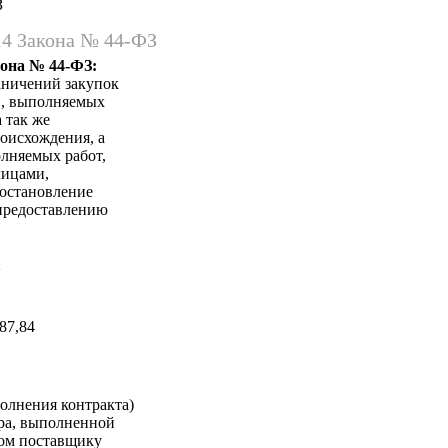
З
14 Закона № 44-ФЗ
кона № 44-ФЗ:
аничений закупок
в, выполняемых
 так же
оисхождения, а
лняемых работ,
лицами,
Постановление
 предоставлению
а
87,84
олнения контракта)
ара, выполненной
ком поставщику