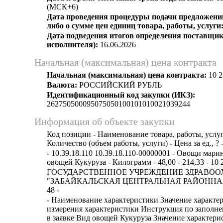
(МСК+6)
Дата проведения процедуры подачи предложений
либо о сумме цен единиц товара, работы, услуги
Дата подведения итогов определения поставщик
исполнителя):
16.06.2026
Начальная (максимальная) цена контракта
Начальная (максимальная) цена контракта:
10 2
Валюта:
РОССИЙСКИЙ РУБЛЬ
Идентификационный код закупки (ИКЗ):
262750500095075050100101010021039244
Информация об объекте закупки
Код позиции - Наименование товара, работы, услуг
Количество (объем работы, услуги) - Цена за ед., ? 
- 10.39.18.110 10.39.18.110-00000001 - Овощи мар
овощей Кукуруза - Килограмм - 48,00 - 214,33 - 10 
ГОСУДАРСТВЕННОЕ УЧРЕЖДЕНИЕ ЗДРАВОО
"ЗАБАЙКАЛЬСКАЯ ЦЕНТРАЛЬНАЯ РАЙОННАЯ
48 -
- Наименование характеристики Значение характе
измерения характеристики Инструкция по заполн
в заявке Вид овощей Кукуруза Значение характери