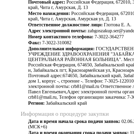
Почтовый адрес:
Российская Федерация, 672010, 
край, Чита г, Амурская, Д. 13
Место нахождения:
Российская Федерация, 672010
край, Чита г, Амурская, Амурская ул, Д. 13
Ответственное должностное лицо:
Глотова Е. А.
Адрес электронной почты:
zabgoszakup.ser@yande
Номер контактного телефона:
7-3022-364277
Факс:
7-3022-310082
Дополнительная информация:
ГОСУДАРСТВЕН
УЧРЕЖДЕНИЕ ЗДРАВООХРАНЕНИЯ "ЗАБАЙК
ЦЕНТРАЛЬНАЯ РАЙОННАЯ БОЛЬНИЦА". Место 
Российская Федерация, 674650, Забайкальский край
н, Забайкальск пгт, Красноармейская ул, Красноарм
Почтовый адрес:674650, Забайкальский край, Забай
дом 1, корпус -, строение -. Телефон: 7-3025-12201
электронной почты: crb81@mail.ru Ответственное 
Павел Евгеньевич,Адрес электронной почты орган
crb81@mail.ru, Телефон организации заказчика: 7-
Регион:
Забайкальский край
Информация о процедуре закупки
Дата и время начала срока подачи заявок:
02.06.
(МСК+6)
Дата и время окончания срока подачи заявок:
11