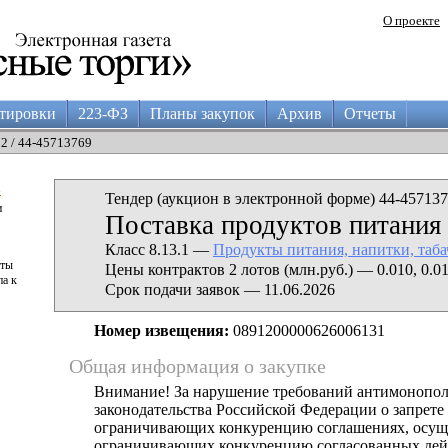
О проекте
тировки
223-ФЗ
Планы закупок
Архив
Отчеты
02 / 44-45713769
а
Тендер (аукцион в электронной форме) 44-457137
и
Поставка продуктов питания
Класс 8.13.1 —
Продукты питания, напитки, таб
аты
Цены контрактов 2 лотов (млн.руб.) — 0.010, 0.0
па к
Срок подачи заявок — 11.06.2026
Номер извещения:
0891200000626006131
Общая информация о закупке
Внимание! За нарушение требований антимонопо
законодательства Российской Федерации о запрете 
ограничивающих конкуренцию соглашениях, осущ
ограничивающих конкуренцию согласованных дей