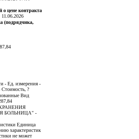
 о цене контракта
:
11.06.2026
а (подрядчика,
87,84
и - Ед. измерения -
- Стоимость, ?
инованные Вид
287,84
ХРАНЕНИЯ
 БОЛЬНИЦА" -
ристики Единица
ению характеристик
стики не может