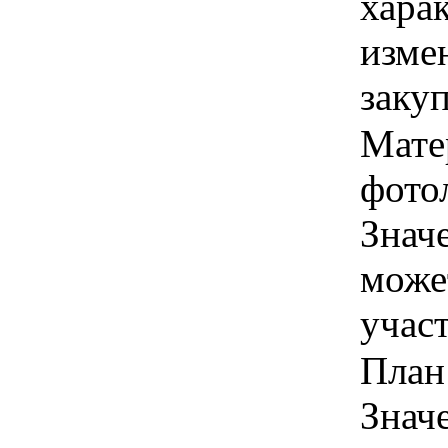
хара
изме
заку
Мате
фото
Знач
може
учас
План 
Знач