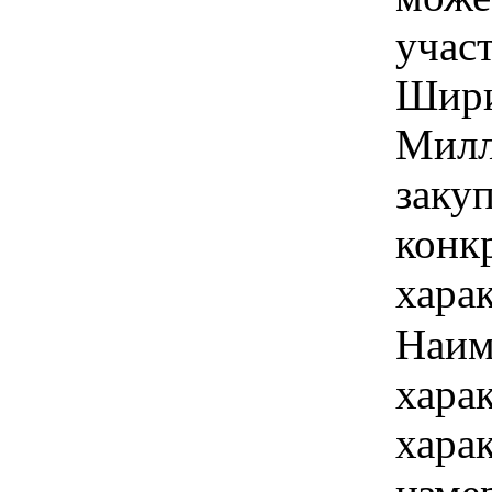
учас
Ширин
Милл
закуп
конк
хара
Наим
хара
хара