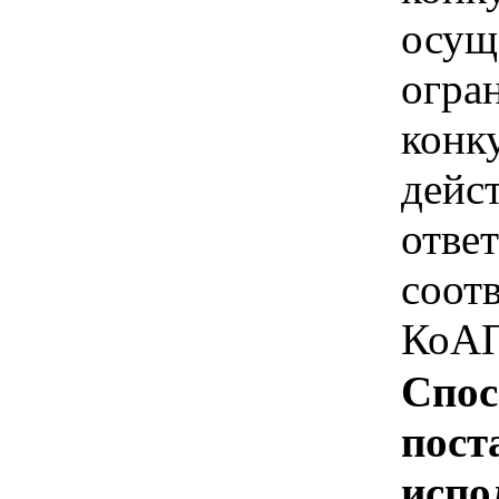
осущ
огра
конк
дейс
отве
соотв
КоАП
Спос
пост
испо