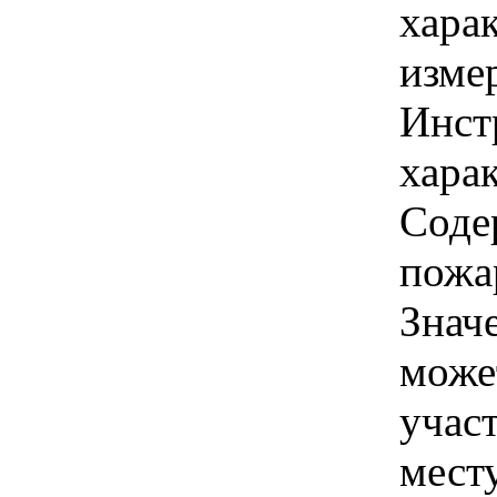
хара
изме
Инст
харак
Соде
пожа
Знач
може
учас
мест