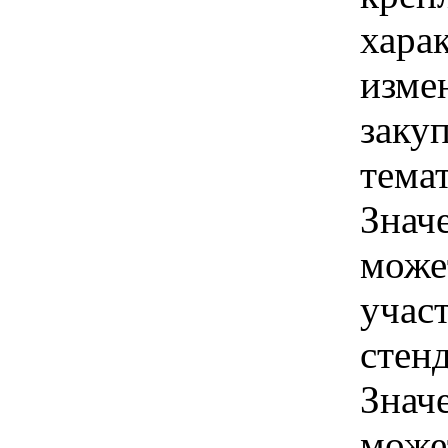
хара
изме
закуп
темат
Знач
може
учас
стенд
Знач
може