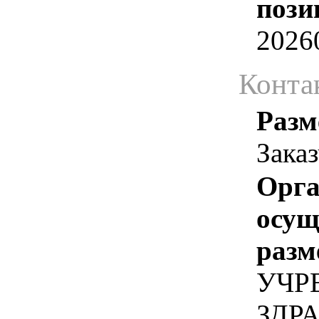
пози
2026
Конта
Разм
Зака
Орга
осу
разм
УЧР
ЗДР