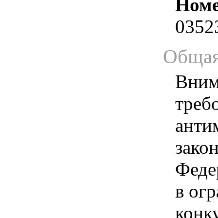
Номе
0352
Общая
Вним
треб
анти
зако
Феде
в ог
конк