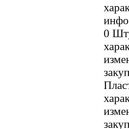
хара
инфо
0 Шт
хара
изме
заку
Плас
хара
изме
заку