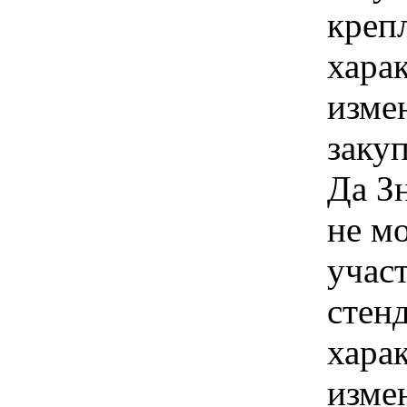
креп
хара
изме
заку
Да З
не м
учас
стен
хара
изме