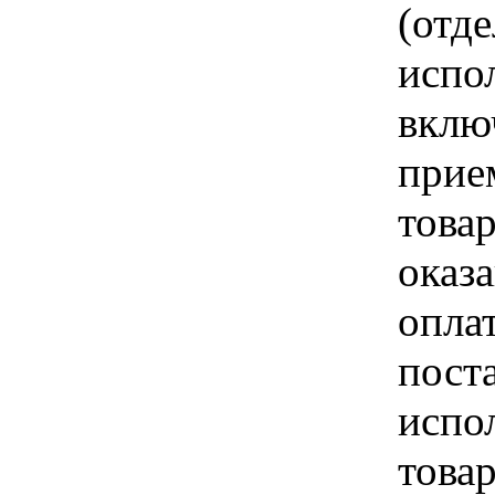
(отд
испо
вклю
прие
това
оказа
опла
пост
испо
това