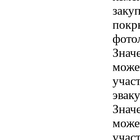
заку
покр
фото
Знач
може
учас
эваку
Знач
може
учас