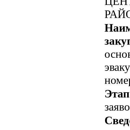
ЦЕН
РАЙ
Наим
заку
осно
эвак
номе
Этап
заяв
Свед