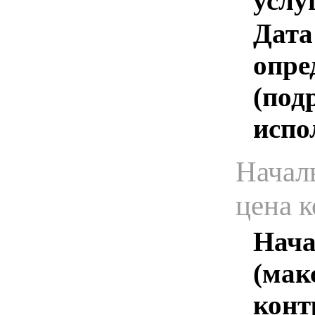
услу
Дата
опре
(под
испо
Начал
цена 
Нача
(мак
конт