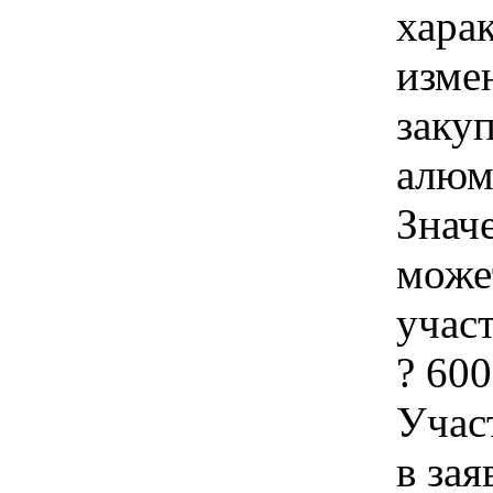
хара
изме
заку
алюм
Знач
може
учас
? 60
Учас
в зая