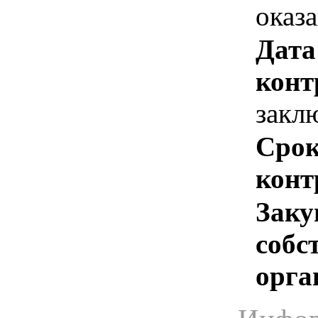
оказ
Дата
конт
закл
Срок
конт
Заку
собс
орга