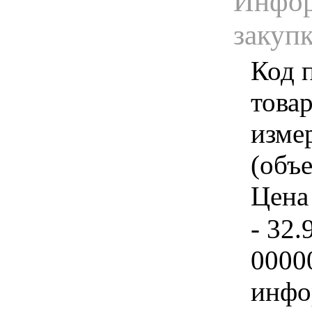
Инфор
закуп
Код 
товар
изме
(объе
Цена 
- 32.
0000
инфо