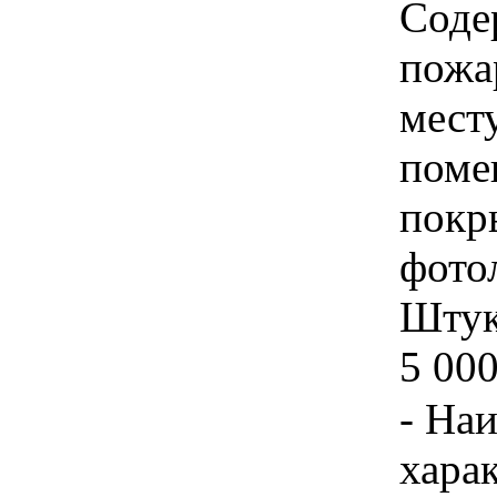
Соде
пожа
мест
поме
покр
фото
Штука
5 000
- На
хара