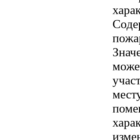
харак
Соде
пожа
Знач
може
учас
мест
поме
хара
изме