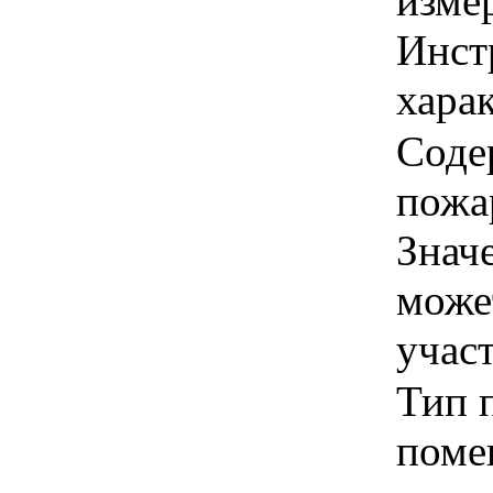
изме
Инст
харак
Соде
пожа
Знач
може
учас
Тип 
поме