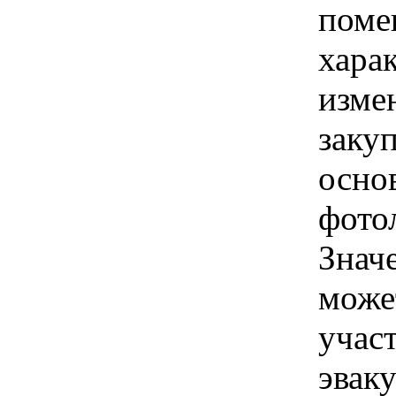
поме
хара
изме
заку
осно
фото
Знач
може
учас
эвак