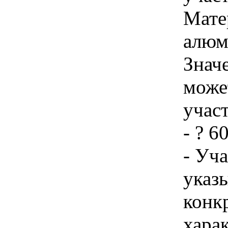
Мате
алюм
Знач
може
учас
- ? 6
- Уч
указы
конк
хара