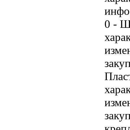
инфо
0 - Ш
хара
изме
заку
Пласт
хара
изме
заку
крепл