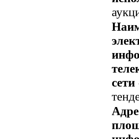
аукц
Наим
элек
инфо
теле
сети
тенд
Адре
площ
инфо