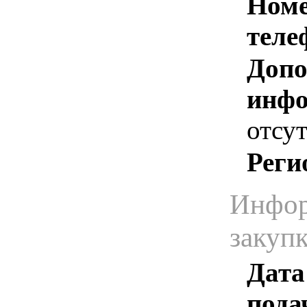
Номе
теле
Допо
инфо
отсут
Реги
Инфор
закуп
Дата
пода