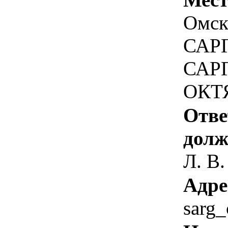
Омска
САРГ
САРГ
ОКТЯ
Отве
долж
Л. В.
Адре
sarg_