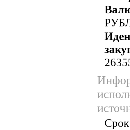
Валю
РУБ
Иден
заку
2635
Инфор
испол
источ
Срок