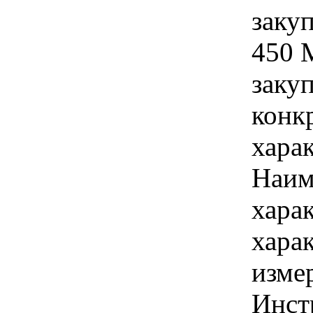
заку
450 
закуп
конк
хара
Наим
хара
хара
изме
Инст