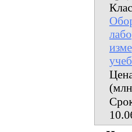
Клас
Обо
лабо
изме
уче
Цена
(млн
Срок
10.0