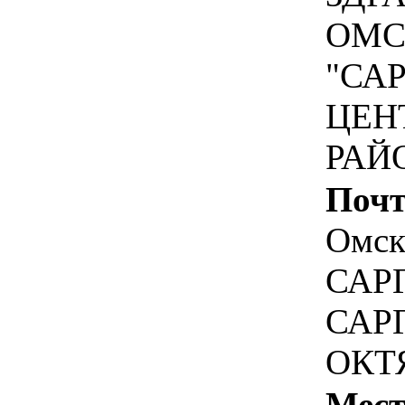
ОМС
"СА
ЦЕН
РАЙ
Почт
Омска
САРГ
САРГ
ОКТЯ
Мест