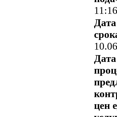
11:1
Дата
срок
10.0
Дата
проц
пред
конт
цен 