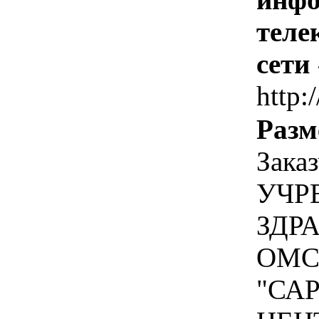
теле
сети
http:
Разм
Зак
УЧР
ЗДР
ОМС
"СА