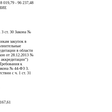
8 019,79 - 96 237,48
НИЕ
 3 ст. 30 Закона №
никам закупок в
полнительные
едитации в области
он от 28.12.2013 №
 аккредитации")
 Требования к
Закона № 44-ФЗ 3.
твии с ч. 1 ст. 31
а
167,61