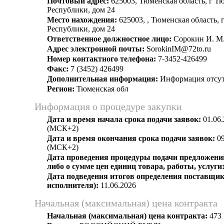
Почтовый адрес:
625003, Тюменская область, г Тю
Республики, дом 24
Место нахождения:
625003, , Тюменская область, 
Республики, дом 24
Ответственное должностное лицо:
Сорокин И. М
Адрес электронной почты:
SorokinIM@72to.ru
Номер контактного телефона:
7-3452-426499
Факс:
7 (3452) 426499
Дополнительная информация:
Информация отсут
Регион:
Тюменская обл
Информация о процедуре закупки
Дата и время начала срока подачи заявок:
01.06.
(МСК+2)
Дата и время окончания срока подачи заявок:
09
(МСК+2)
Дата проведения процедуры подачи предложений
либо о сумме цен единиц товара, работы, услуги
Дата подведения итогов определения поставщик
исполнителя):
11.06.2026
Начальная (максимальная) цена контракта
Начальная (максимальная) цена контракта:
473 