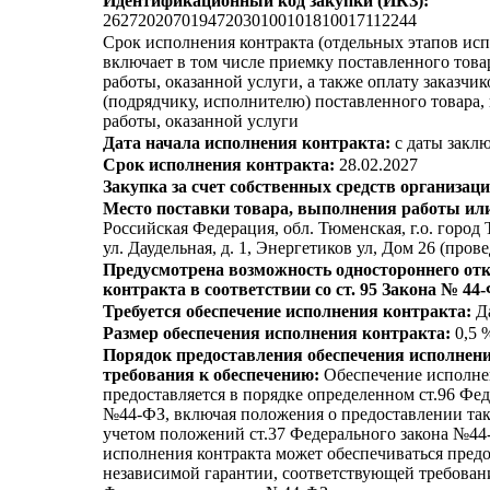
Идентификационный код закупки (ИКЗ):
262720207019472030100101810017112244
Срок исполнения контракта (отдельных этапов исп
включает в том числе приемку поставленного тов
работы, оказанной услуги, а также оплату заказчи
(подрядчику, исполнителю) поставленного товара
работы, оказанной услуги
Дата начала исполнения контракта:
с даты заклю
Срок исполнения контракта:
28.02.2027
Закупка за счет собственных средств организаци
Место поставки товара, выполнения работы или
Российская Федерация, обл. Тюменская, г.о. город 
ул. Даудельная, д. 1, Энергетиков ул, Дом 26 (пров
Предусмотрена возможность одностороннего отк
контракта в соответствии со ст. 95 Закона № 44
Требуется обеспечение исполнения контракта:
Д
Размер обеспечения исполнения контракта:
0,5 
Порядок предоставления обеспечения исполнени
требования к обеспечению:
Обеспечение исполне
предоставляется в порядке определенном ст.96 Фед
№44-ФЗ, включая положения о предоставлении так
учетом положений ст.37 Федерального закона №44
исполнения контракта может обеспечиваться пред
независимой гарантии, соответствующей требовани