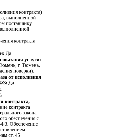
олнения контракта)
ара, выполненной
ком поставщику
, выполненной
чения контракта
и:
Да
 оказания услуги:
Тюмень, г. Тюмень,
едения поверки).
аза от исполнения
-ФЗ:
Да
а
%
я контракта,
ние контракта
ерального закона
ого обеспечения с
-ФЗ. Обеспечение
оставлением
ям ст. 45