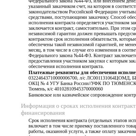
Федерального закона №44-ФЗ, или внесением дене
указанный заказчиком счет, на котором в соответст
законодательством Российской Федерации учитыв
средствами, поступающими заказчику. Способ обе
исполнения контракта определяется участником за
заключается контракт, самостоятельно. При этом с
независимой гарантии должен превышать предус
контрактом срок исполнения обязательств, которы
обеспечены такой независимой гарантией, не мене
месяц, в том числе в случае его изменения в соотве
Федерального закона №44-ФЗ. Контракт заключает
предоставления участником закупки с которым зак
обеспечения исполнения контракта.
Платежные реквизиты для обеспечения исполне
03224643710000006700, л/c ЛС001131064ЦОМД, Б
ОКЦ № 4 УГУ Банка России//УФК ПО ТЮМЕНС
Тюмень, к/c 40102810945370000060
Банковское или казначейское сопровождение контра
Информация о сроках исполнения контракт
финансирования
Срок исполнения контракта (отдельных этапов исп
включает в том числе приемку поставленного тов
работы, оказанной услуги, а также оплату заказчи