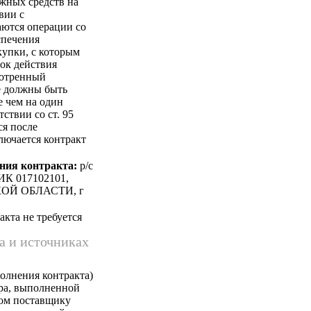
жных средств на
вии с
аются операции со
спечения
купки, с которым
рок действия
мотренный
е должны быть
е чем на один
тствии со ст. 95
ся после
лючается контракт
ния контракта:
p/c
ИК 017102101,
КОЙ ОБЛАСТИ, г
кта не требуется
а и источниках
олнения контракта)
ара, выполненной
ком поставщику