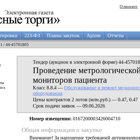
О проекте
тировки
223-ФЗ
Планы закупок
Архив
Отчеты
01 / 44-45701805
а
Тендер (аукцион в электронной форме) 44-457018
и
Проведение метрологической
мониторов пациента
аты
Класс 8.8.4 —
Обслуживание и ремонт медицинс
па к
оборудования
Цены контрактов 2 лотов (млн.руб.) — 0.47, 0.47
Срок подачи заявок — 09.06.2026
Номер извещения:
0167200003426004710
Общая информация о закупке
Внимание! За нарушение требований антимонопо