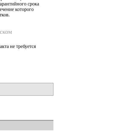
гарантийного срока
течение которого
тков.
йском
кта не требуется