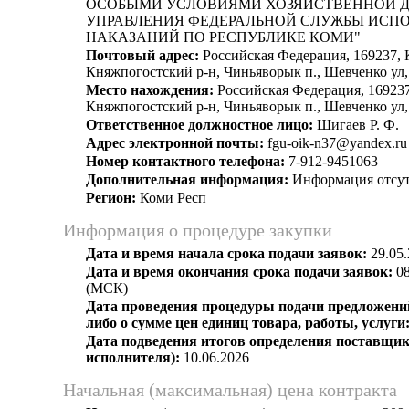
ОСОБЫМИ УСЛОВИЯМИ ХОЗЯЙСТВЕННОЙ 
УПРАВЛЕНИЯ ФЕДЕРАЛЬНОЙ СЛУЖБЫ ИСП
НАКАЗАНИЙ ПО РЕСПУБЛИКЕ КОМИ"
Почтовый адрес:
Российская Федерация, 169237, 
Княжпогостский р-н, Чиньяворык п., Шевченко ул,
Место нахождения:
Российская Федерация, 169237
Княжпогостский р-н, Чиньяворык п., Шевченко ул,
Ответственное должностное лицо:
Шигаев Р. Ф.
Адрес электронной почты:
fgu-oik-n37@yandex.ru
Номер контактного телефона:
7-912-9451063
Дополнительная информация:
Информация отсут
Регион:
Коми Респ
Информация о процедуре закупки
Дата и время начала срока подачи заявок:
29.05.
Дата и время окончания срока подачи заявок:
08
(МСК)
Дата проведения процедуры подачи предложений
либо о сумме цен единиц товара, работы, услуги
Дата подведения итогов определения поставщик
исполнителя):
10.06.2026
Начальная (максимальная) цена контракта