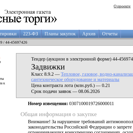
О проекте
тировки
223-ФЗ
Планы закупок
Архив
Отчеты
29 / 44-45697426
а
Тендер (аукцион в электронной форме) 44-456974
и
Задвижки
Класс 8.9.2 —
Тепловое, газовое, водно-канализа
аты
сантехническое оборудование и материалы
па к
Цена контракта лота (млн.руб.) — 0.21
Срок подачи заявок — 08.06.2026
Номер извещения:
0307100019726000011
Общая информация о закупке
Внимание! За нарушение требований антимонопо
законодательства Российской Федерации о запрете 
ограничивающих конкуренцию соглашениях, осущ