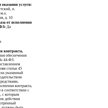
 оказания услуги:
тский, п.
м.о.
, д. 10
аза от исполнения
-ФЗ:
Да
а
я контракта,
ния обеспечения
 № 44-ФЗ.
оставлением
иям статьи 45
 на указанный
нодательством
средствами,
олнения контракта,
 в соответствии с
, с которым
рок действия
мотренный
е должны быть