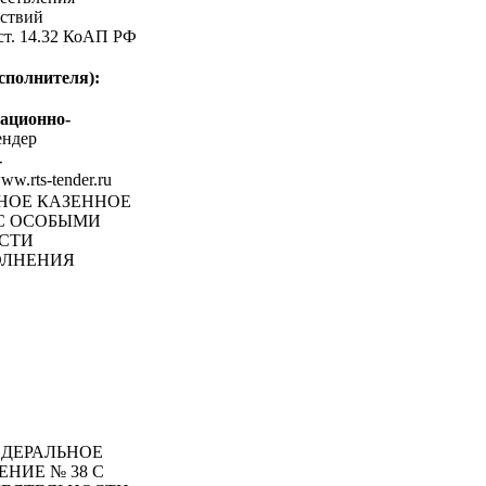
ствий
 ст. 14.32 КоАП РФ
сполнителя):
ационно-
ндер
-
www.rts-tender.ru
ЬНОЕ КАЗЕННОЕ
 С ОСОБЫМИ
СТИ
ОЛНЕНИЯ
ДЕРАЛЬНОЕ
НИЕ № 38 С