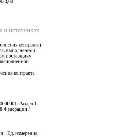
820,00
а и источниках
олнения контракта)
ара, выполненной
ком поставщику
, выполненной
чения контракта
0000001: Раздел 1.
й Федерации /
и - Ед. измерения -