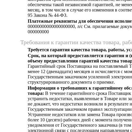
обеспечены такой независимой гарантией, не мене
месяц, в том числе в случае его изменения в соотве
95 Закона № 44-ФЗ.
Платежные реквизиты для обеспечения исполне
00000000000000000000, л/c См. прилагаемые доку
000000000
Требования к гарантии качества товара, раб
Требуется гарантия качества товара, работы, ус
Срок, на который предоставляется гарантия и (
объему предоставления гарантий качества товар
Гарантийный срок Поставщика на поставляемый То
менее 12 (двенадцати) месяцев и исчисляется с мо
Государственным заказчиком усиленной электрон
структурированного документа о приемке.
Информация о требованиях к гарантийному об
товара:
В течение гарантийного срока Поставщик о
устранить недостатки, выявленные в Товаре или за
не докажет, что недостатки возникли в результате
Государственным заказчиком правил эксплуатации
Устранение недостатков или замена Товара произво
более 10 (десяти) рабочих дней с момента получе
уведомления от Государственного заказчика (в том
электронной связи с последующим направлением о