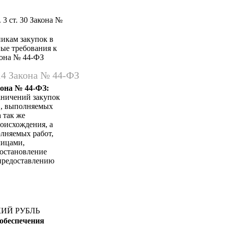
 3 ст. 30 Закона №
никам закупок в
ные требования к
акона № 44-ФЗ
14 Закона № 44-ФЗ
кона № 44-ФЗ:
аничений закупок
в, выполняемых
 так же
оисхождения, а
лняемых работ,
лицами,
Постановление
 предоставлению
КИЙ РУБЛЬ
 обеспечения