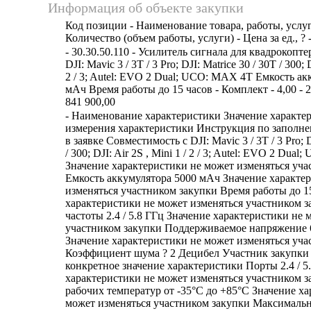
Информация об объекте закупки
Код позиции - Наименование товара, работы, услуг
Количество (объем работы, услуги) - Цена за ед., ? 
- 30.30.50.110 - Усилитель сигнала для квадрокопт
DJI: Mavic 3 / 3T / 3 Pro; DJI: Matrice 30 / 30T / 300; D
2 / 3; Autel: EVO 2 Dual; UCO: MAX 4T Емкость ак
мАч Время работы до 15 часов - Комплект - 4,00 - 2
841 900,00
- Наименование характеристики Значение характе
измерения характеристики Инструкция по заполн
в заявке Совместимость с DJI: Mavic 3 / 3T / 3 Pro; D
/ 300; DJI: Air 2S , Mini 1 / 2 / 3; Autel: EVO 2 Du
Значение характеристики не может изменяться уча
Емкость аккумулятора 5000 мАч Значение характе
изменяться участником закупки Время работы до 1
характеристики не может изменяться участником з
частоты 2.4 / 5.8 ГГц Значение характеристики не 
участником закупки Поддерживаемое напряжение 6
Значение характеристики не может изменяться уча
Коэффициент шума ? 2 Децибел Участник закупки 
конкретное значение характеристики Порты 2.4 / 5
характеристики не может изменяться участником 
рабочих температур от -35°C до +85°C Значение х
может изменяться участником закупки Максимальн