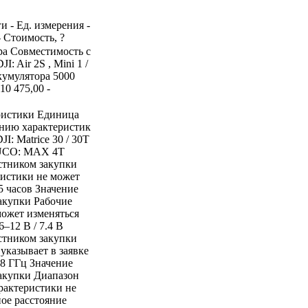
и - Ед. измерения -
- Стоимость, ?
ера Совместимость с
JI: Air 2S , Mini 1 /
кумулятора 5000
10 475,00 -
ристики Единица
ению характеристик
JI: Matrice 30 / 30T
al; UCO: MAX 4T
стником закупки
ристики не может
5 часов Значение
акупки Рабочие
может изменяться
–12 В / 7.4 В
стником закупки
указывает в заявке
.8 ГГц Значение
закупки Диапазон
арактеристики не
ое расстояние