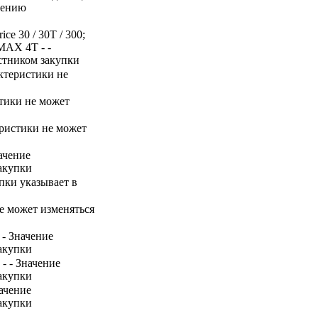
нению
ice 30 / 30T / 300;
 MAX 4T - -
стником закупки
актеристики не
стики не может
теристики не может
ачение
акупки
пки указывает в
не может изменяться
 - Значение
акупки
- - Значение
акупки
начение
акупки