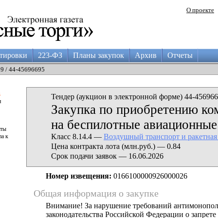
О проекте
тировки
223-ФЗ
Планы закупок
Архив
Отчеты
29 / 44-45696695
а
Тендер (аукцион в электронной форме) 44-456966
и
Закупка по приобретению к
на беспилотные авиационные
аты
Класс 8.14.4 —
Воздушный транспорт и ракетная
па к
Цена контракта лота (млн.руб.) — 0.84
Срок подачи заявок — 16.06.2026
Номер извещения:
0166100000926000026
Общая информация о закупке
Внимание! За нарушение требований антимонопо
законодательства Российской Федерации о запрете 