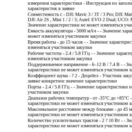
измерения характеристики - Инструкция по запол
характеристик в заявке
Совместимость с - DJI: Mavic 3 / 3T / 3 Pro; DJI: Matr
DJI: Air 2S , Mini 1 / 2 / 3; Autel: EVO 2 Dual; UCO:
Значение характеристики не может изменяться уча
Емкость аккумулятора - 5000 мАч - - Значение хар
может изменяться участником закупки
Время работы - до 15 часов - - Значение характери
изменяться участником закупки
Рабочие частоты - 2.4 / 5.8 ГГц - - Значение харак
изменяться участником закупки
Поддерживаемое напряжение - 6–12 В / 7.4 В - - Зн
характеристики не может изменяться участником з
Коэффициент шума - ? 2 - Децибел - Участник заку
заявке конкретное значение характеристики
Порты - 2.4 / 5.8 ГГц - - Значение характеристики 
участником закупки
Диапазон рабочих температур - от -35°C до +85°C -
характеристики не может изменяться участником з
Максимальное расстояние между блоками - до 45 м 
характеристики не может изменяться участником з
Количество усилительных трактов - 2 ? 10 Вт - - З
характеристики не может изменяться участником з