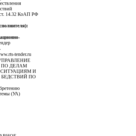
ествления
ствий
 ст. 14.32 КоАП РФ
сполнителя):
ационно-
ндер
-
www.rts-tender.ru
 УПРАВЛЕНИЕ
 ПО ДЕЛАМ
 СИТУАЦИЯМ И
БЕДСТВИЙ ПО
обретению
темы (УА)
АВНОЕ