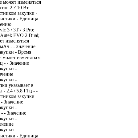
е может изменяться
тов 2 ? 10 Вт
стником закупки -
ристики - Единица
нению
c 3 / 3T / 3 Pro;
3; Autel: EVO 2 Dual;
ет изменяться
мАч - - Значение
акупки - Время
не может изменяться
ц - - Значение
акупки -
ачение
акупки -
пки указывает в
 2.4 / 5.8 ГГц - -
стником закупки -
 - Значение
акупки -
- - Значение
акупки -
начение
акупки
ристики - Единица