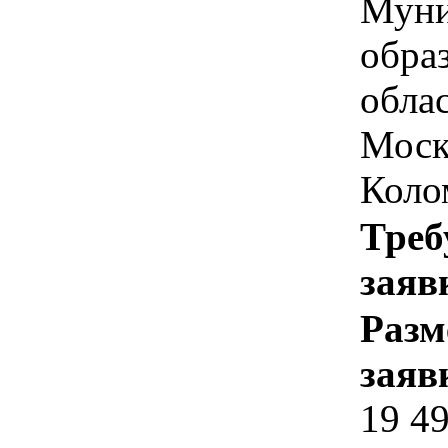
Муни
обра
облас
Моск
Коло
Треб
заяв
Разм
заяв
19 4