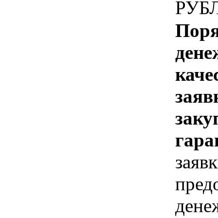
РУБ
Поря
дене
каче
заяв
заку
гара
заявк
предо
дене