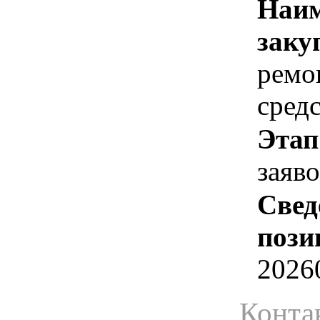
Наим
заку
ремо
сред
Этап
заяв
Свед
пози
2026
Конта