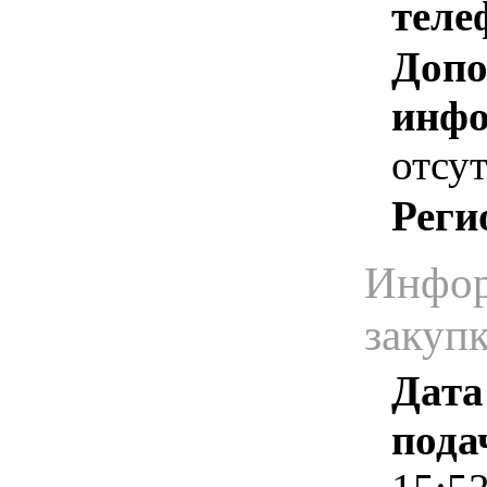
теле
Допо
инфо
отсут
Реги
Инфор
закуп
Дата
пода