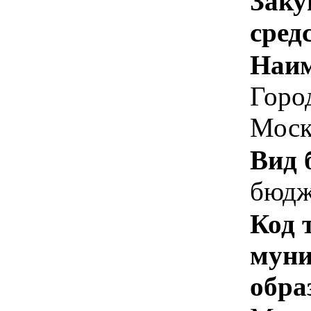
Заку
сред
Наим
Горо
Моск
Вид 
бюдж
Код 
муни
обра