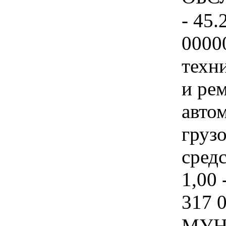
- 45.
0000
техн
и ре
авто
груз
средс
1,00 
317 
МУН