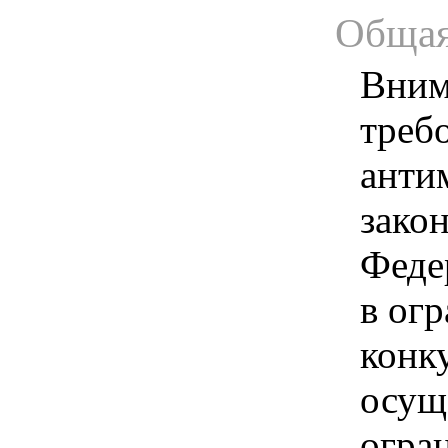
Общая
Вним
треб
анти
зако
Феде
в ог
конк
осущ
огра