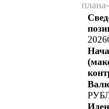
плана
Свед
пози
2026
Нача
(мак
конт
Валю
РУБ
Иден