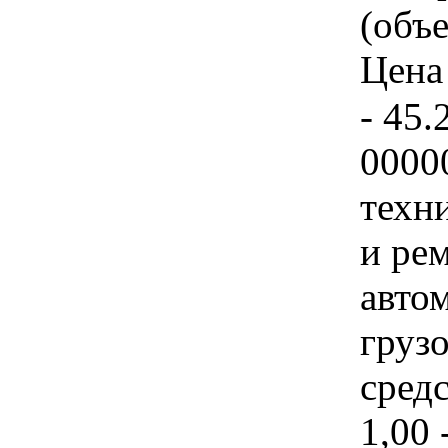
(объе
Цена 
- 45.
0000
техн
и ре
авто
груз
средс
1,00 