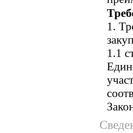
Треб
1. Т
закуп
1.1 с
Един
учас
соотв
Зако
Сведен