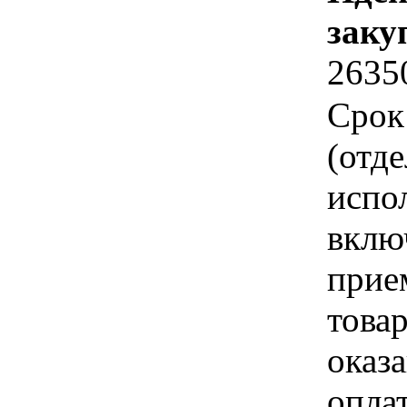
заку
2635
Срок
(отд
испо
вклю
прие
това
оказа
опла