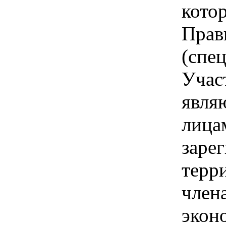
кото
Прав
(спе
Учас
явля
лица
заре
терри
член
экон