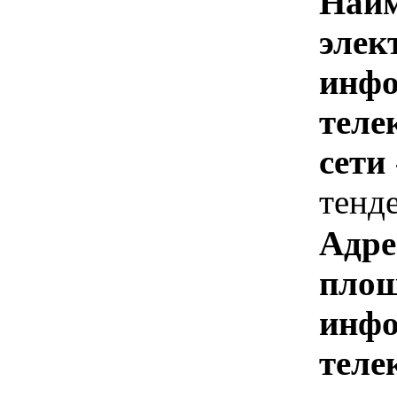
Наим
элек
инфо
теле
сети
тенд
Адре
площ
инфо
теле