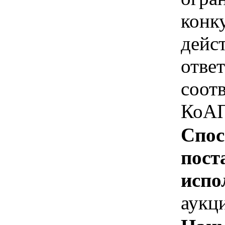
конк
дейс
отве
соотв
КоАП
Спос
пост
испо
аукц