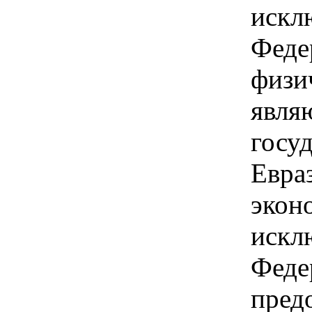
искл
Феде
физи
явля
госуд
Евра
экон
искл
Феде
пред