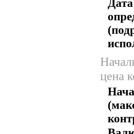
Дата
опре
(под
испо
Начал
цена 
Нача
(мак
конт
Валю