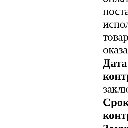
пост
испо
това
оказ
Дата
конт
закл
Срок
конт