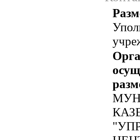
Разм
Упол
учре
Орга
осу
разм
МУН
КАЗ
"УП