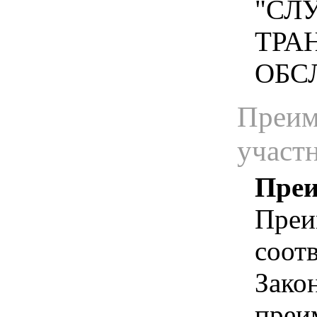
"СЛ
ТРА
ОБСЛ
Преим
участ
Преи
Преи
соотв
Зако
преи