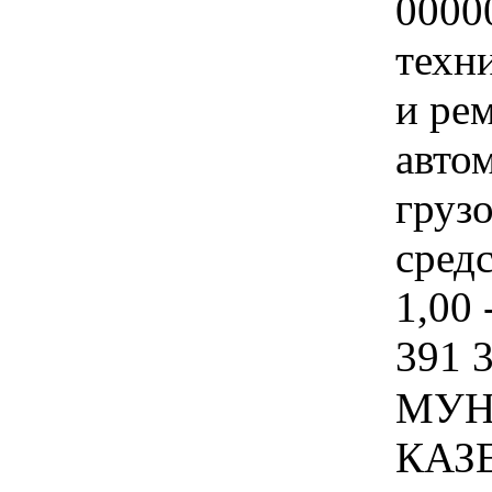
0000
техн
и ре
авто
груз
средс
1,00 
391 
МУН
КАЗ