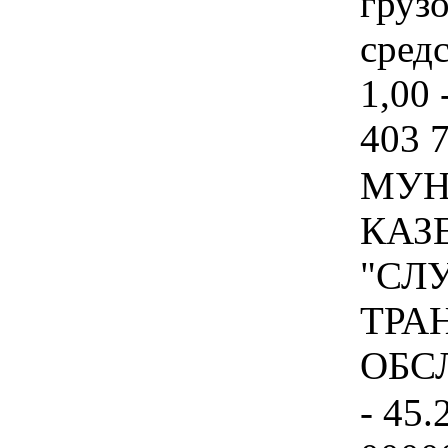
груз
средс
1,00 
403 
МУН
КАЗ
"СЛ
ТРА
ОБСЛ
- 45.