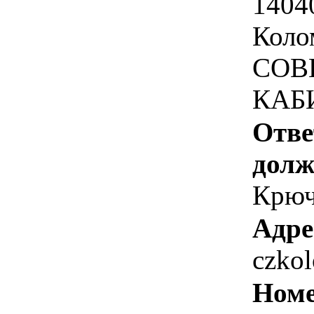
1404
Коло
СОВ
КАБ
Отве
долж
Крюч
Адре
czko
Номе