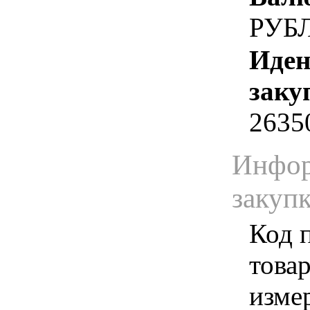
РУБ
Иден
заку
2635
Инфор
закуп
Код 
товар
изме