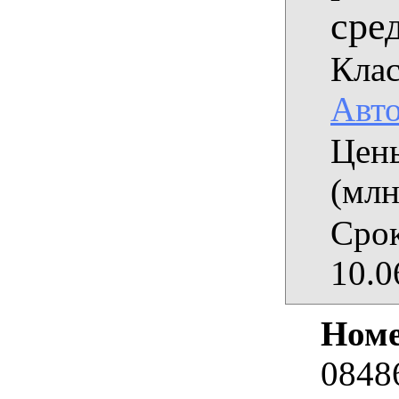
сре
Клас
Авт
Цены
(млн
Срок
10.0
Номе
0848