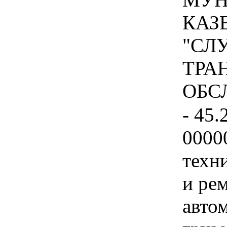
КАЗ
"СЛ
ТРА
ОБСЛ
- 45.
0000
техн
и ре
авто