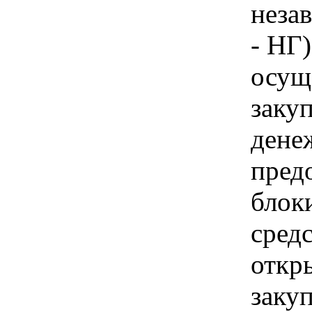
неза
- НГ
осущ
закуп
дене
пред
блок
средс
откр
закуп