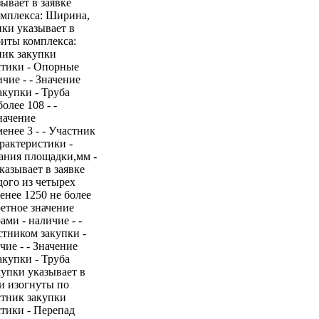
зывает в заявке
омплекса: Ширина,
пки указывает в
риты комплекса:
тник закупки
истики - Опорные
чие - - Значение
акупки - Труба
олее 108 - -
начение
енее 3 - - Участник
арактеристики -
вания площадки,мм -
казывает в заявке
дого из четырех
енее 1250 не более
ретное значение
ми - наличие - -
стником закупки -
ие - - Значение
акупки - Труба
купки указывает в
ди изогнуты по
астник закупки
стики - Перепад