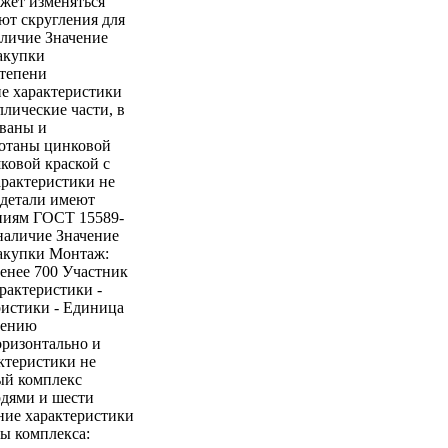
жет изменяться
ют скругления для
аличие Значение
акупки
степени
ие характеристики
лические части, в
ованы и
ботаны цинковой
ковой краской с
рактеристики не
 детали имеют
аниям ГОСТ 15589-
наличие Значение
закупки Монтаж:
енее 700 Участник
арактеристики -
ристики - Единица
нению
оризонтально и
актеристики не
ый комплекс
рдями и шести
ение характеристики
ты комплекса: