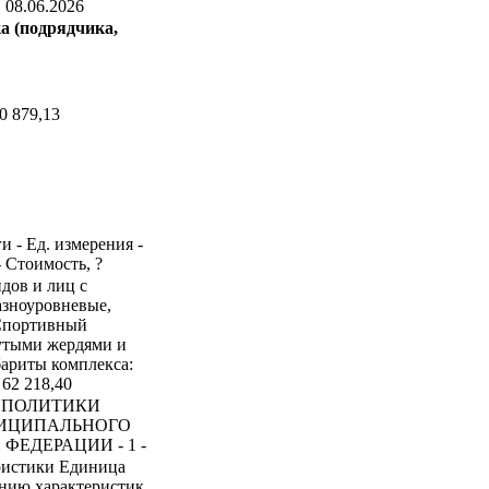
:
08.06.2026
а (подрядчика,
0 879,13
и - Ед. измерения -
- Стоимость, ?
идов и лиц с
азноуровневые,
 Спортивный
нутыми жердями и
ариты комплекса:
 62 218,40
Й ПОЛИТИКИ
ИЦИПАЛЬНОГО
ЕДЕРАЦИИ - 1 -
ристики Единица
ению характеристик