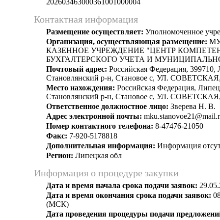
202603463000361001000004
Контактная информация
Размещение осуществляет:
Уполномоченное учр
Организация, осуществляющая размещение:
МУ
КАЗЕННОЕ УЧРЕЖДЕНИЕ "ЦЕНТР КОМПЕТЕ
БУХГАЛТЕРСКОГО УЧЕТА И МУНИЦИПАЛЬН
Почтовый адрес:
Российская Федерация, 399710, 
Становлянский р-н, Становое с, УЛ. СОВЕТСКАЯ,
Место нахождения:
Российская Федерация, Липец
Становлянский р-н, Становое с, УЛ. СОВЕТСКАЯ,
Ответственное должностное лицо:
Зверева Н. В.
Адрес электронной почты:
mku.stanovoe21@mail.
Номер контактного телефона:
8-47476-21050
Факс:
7-920-5178818
Дополнительная информация:
Информация отсут
Регион:
Липецкая обл
Информация о процедуре закупки
Дата и время начала срока подачи заявок:
29.05.
Дата и время окончания срока подачи заявок:
08
(МСК)
Дата проведения процедуры подачи предложений