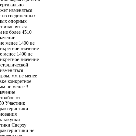
вертикально
ожет изменяться
т из соединенных
ьных опорных
т изменяться
 не более 4510
начение
не менее 1400 не
онкретное значение
е менее 1400 не
онкретное значение
металлической
 изменяться
тром, мм не менее
явке конкретное
мм не менее 3
начение
толбов от
550 Участник
арактеристики
снования
к закупки
стики Сверху
рактеристики не
товлены из