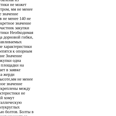
стики не может
тром, мм не менее
е значение
в не менее 140 не
нкретное значение
Участник закупки
истики Необходимая
да дорновой гибки,
отавливаемых
ие характеристики
репятся к опорным
чие Значение
акупки одна
я площадки на
ет в заявке
на жерди
ысоте,мм не менее
ное значение
 скреплены между
ктеристики не
й хомут
еталлическую
полукруглых
ью болтов. Болты в