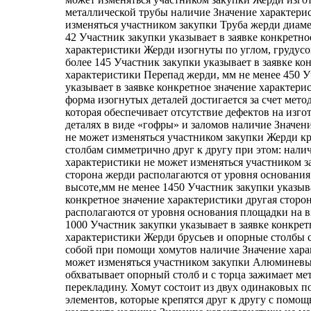
металлической трубы наличие Значение характери
изменяться участником закупки Труба жерди диаме
42 Участник закупки указывает в заявке конкретно
характеристики Жерди изогнуты по углом, грудусо
более 145 Участник закупки указывает в заявке ко
характеристики Перепад жерди, мм не менее 450 
указывает в заявке конкретное значение характер
форма изогнутых деталей достигается за счет мето
которая обеспечивает отсутствие дефектов на изг
деталях в виде «гофры» и заломов наличие Значен
не может изменяться участником закупки Жерди к
столбам симметрично друг к другу при этом: нали
характеристики не может изменяться участником з
сторона жерди располагаются от уровня основани
высоте,мм не менее 1450 Участник закупки указыва
конкретное значение характеристики другая сторо
располагаются от уровня основания площадки на в
1000 Участник закупки указывает в заявке конкрет
характеристики Жерди брусьев и опорные столбы
собой при помощи хомутов наличие Значение хара
может изменяться участником закупки Алюминевы
обхватывает опорный столб и с торца зажимает м
перекладину. Хомут состоит из двух одинаковых 
элементов, которые крепятся друг к другу с помощ