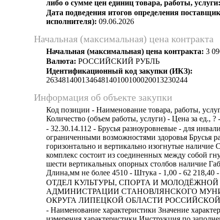
либо о сумме цен единиц товара, работы, услуги
Дата подведения итогов определения поставщик
исполнителя):
09.06.2026
Начальная (максимальная) цена контракта
Начальная (максимальная) цена контракта:
3 09
Валюта:
РОССИЙСКИЙ РУБЛЬ
Идентификационный код закупки (ИКЗ):
263481400134648140100100020013230244
Информация об объекте закупки
Код позиции - Наименование товара, работы, услуг
Количество (объем работы, услуги) - Цена за ед., ? 
- 32.30.14.112 - Брусья разноуровневые - для инвал
ограниченными возможностями здоровья Брусья р
горизонтально и вертикально изогнутые наличие
комплекс состоит из соединенных между собой г
шести вертикальных опорных столбов наличие Габ
Длина,мм не более 4510 - Штука - 1,00 - 62 218,40 -
ОТДЕЛ КУЛЬТУРЫ, СПОРТА И МОЛОДЁЖНО
АДМИНИСТРАЦИИ СТАНОВЛЯНСКОГО МУН
ОКРУГА ЛИПЕЦКОЙ ОБЛАСТИ РОССИЙСКОЙ Ф
- Наименование характеристики Значение характе
измерения характеристики Инструкция по заполн