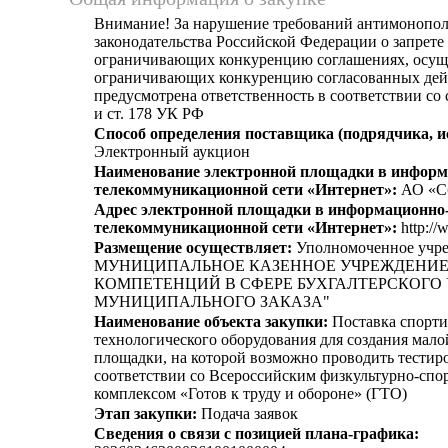
Внимание! За нарушение требований антимонопо
законодательства Российской Федерации о запрете 
ограничивающих конкуренцию соглашениях, осущ
ограничивающих конкуренцию согласованных дей
предусмотрена ответственность в соответствии со
и ст. 178 УК РФ
Способ определения поставщика (подрядчика, и
Электронный аукцион
Наименование электронной площадки в информ
телекоммуникационной сети «Интернет»:
АО «С
Адрес электронной площадки в информационно
телекоммуникационной сети «Интернет»:
http://
Размещение осуществляет:
Уполномоченное учр
МУНИЦИПАЛЬНОЕ КАЗЕННОЕ УЧРЕЖДЕНИЕ
КОМПЕТЕНЦИЙ В СФЕРЕ БУХГАЛТЕРСКОГО 
МУНИЦИПАЛЬНОГО ЗАКАЗА"
Наименование объекта закупки:
Поставка спорти
технологического оборудования для создания мал
площадки, на которой возможно проводить тестир
соответствии со Всероссийским физкультурно-сп
комплексом «Готов к труду и обороне» (ГТО)
Этап закупки:
Подача заявок
Сведения о связи с позицией плана-графика: