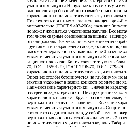
комплекте наличие Значение характеристики не мо
участником закупки Наружные кромки хомута име
выполнения требований по травмобезопасности н
характеристики не может изменяться участником з
Поверхность стальных элементов очищена до 4-й 
включительно (ГОСТ 9.402-2004). наличие Значен
не может изменяться участником закупки Все метал
том числе сварные соединения зачищены, зашлиф
отполированы. Все металлические элементы обра
грунтовкой и покрашены атмосферостойкой порош
высокотемпературной сушкой наличие Значение ха
может изменяться участником закупки Крепежные
защитное покрытие. Болты соответствуют требов
70, ГОСТ 15591-70, ГОСТ 7796-70, ГОСТ 7798-70 
характеристики не может изменяться участником 
Опорные столбы бетонируются на глубину,мм не м
закупки указывает в заявке конкретное значение х
Наименование характеристики - Значение характе
измерения характеристики - Инструкция по запол
характеристик в заявке - Брусья разноуровневые, г
вертикально изогнутые - наличие - - Значение хар
может изменяться участником закупки - Спортивн
состоит из соединенных между собой гнутыми же
вертикальных опорных столбов - наличие - - Знач
не может изменяться участником закупки - Габари