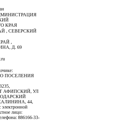
ан
МИНИСТРАЦИЯ
КИЙ
О КРАЯ
АЙ , СЕВЕРСКИЙ
РАЙ ,
НА, Д. 69
.ru
зчике:
О ПОСЕЛЕНИЯ
235,
Т АФИПСКИЙ, УЛ
АСНОДАРСКИЙ
КАЛИНИНА, 44,
с электронной
ктное лицо:
елефона: 886166-33-