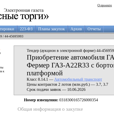
О проекте
тировки
223-ФЗ
Планы закупок
Архив
Отчеты
29 / 44-45695993
а
Тендер (аукцион в электронной форме) 44-456959
и
Приобретение автомобиля ГА
Фермер ГАЗ-А22R33 с борто
аты
платформой
па к
Класс 8.14.1 —
Автомобильный транспорт
Цены контрактов 2 лотов (млн.руб.) — 3.7, 3.7
Срок подачи заявок — 10.06.2026
Номер извещения:
0318300165726000354
Общая информация о закупке