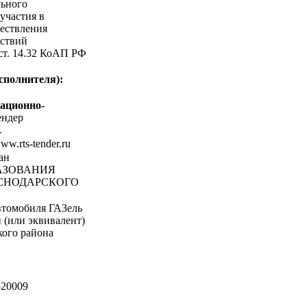
льного
участия в
ествления
ствий
 ст. 14.32 КоАП РФ
сполнителя):
ационно-
ндер
-
www.rts-tender.ru
ан
АЗОВАНИЯ
СНОДАРСКОГО
томобиля ГАЗель
 (или эквивалент)
кого района
20009