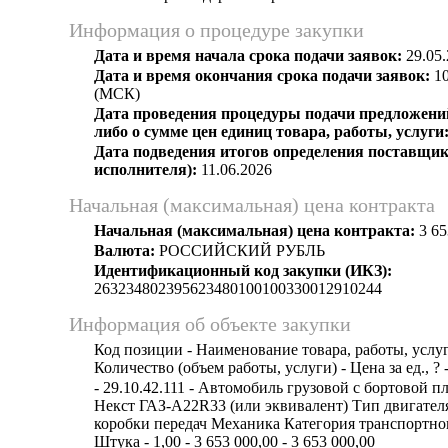
Информация о процедуре закупки
Дата и время начала срока подачи заявок:
29.05.
Дата и время окончания срока подачи заявок:
10
(МСК)
Дата проведения процедуры подачи предложений
либо о сумме цен единиц товара, работы, услуги
Дата подведения итогов определения поставщик
исполнителя):
11.06.2026
Начальная (максимальная) цена контракта
Начальная (максимальная) цена контракта:
3 65
Валюта:
РОССИЙСКИЙ РУБЛЬ
Идентификационный код закупки (ИКЗ):
263234802395623480100100330012910244
Информация об объекте закупки
Код позиции - Наименование товара, работы, услуг
Количество (объем работы, услуги) - Цена за ед., ? 
- 29.10.42.111 - Автомобиль грузовой с бортовой 
Некст ГАЗ-A22R33 (или эквивалент) Тип двигате
коробки передач Механика Категория транспортног
Штука - 1,00 - 3 653 000,00 - 3 653 000,00