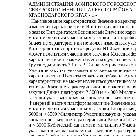
АДМИНИСТРАЦИЯ АФИПСКОГО ГОРОДСКОГ
СЕВЕРСКОГО МУНИЦИПАЛЬНОГО РАЙОНА
КРАСНОДАРСКОГО КРАЯ - 1 -
- Наименование характеристики Значение характеристики Единица измерения характеристики Инструкция по заполнению характеристик в заявке Тип двигателя Бензиновый Значение характеристики не может изменяться участником закупки Тип коробки передач Механика Значение характеристики не может изменяться участником закупки Категория транспортного средства N1 Значение характеристики не может изменяться участником закупки Колесная формула 4х2 Значение характеристики не может изменяться участником закупки Грузоподъемность ? 1 и < 2 Тонна; метрическая тонна (1000 кг) Участник закупки указывает в заявке конкретное значение характеристики Пятиступенчатая коробка передач наличие Значение характеристики не может изменяться участником закупки Наличие тента да Значение характеристики не может изменяться участником закупки Длина платформы ? 3000 и < 4000 Миллиметр Участник закупки указывает в заявке конкретное значение характеристики Фанерный настил платформы наличие Значение характеристики не может изменяться участником закупки Габаритная длина автомобиля ? 6000 и < 6500 Миллиметр Участник закупки указывает в заявке конкретное значение характеристики Рабочий объем двигателя ? 2500 и < 3000 Кубический сантиметр; миллилитр Участник закупки указывает в заявке конкретное значение характеристики Наличие каркаса (дуг) для тента да Значение характеристики не может изменяться участником закупки Наличие ГУР (гидроусилитель руля) да Значение характеристики не может изменяться участником закупки Наличие электростеклоподъемников да Значение характеристики не может изменяться участником закупки Наличие антиблокировочной системы (АБС) да Значение характеристики не может изменяться участником закупки Наличие бортового компьютера да Значение характеристики не может изменяться участником закупки Наличие оборгева зеркал да Значение характеристики не может изменяться участником закупки Центральный замок наличие Значение характеристики не может изменяться участником закупки Кондиционер наличие Значение характеристики не может изменяться участником закупки Цвет кабины белый Значение характеристики не может изменяться участником закупки Автомобиль укомплектован полноразмерным запасным колесом, домкратом, балонным ключом, буксировочным крюком. да Значение характеристики не может изменяться участником закупки Место, сроки, условия поставки товаров товар поставляется в течение 25 (Двадцать пять) календарных дней с даты заключения Контракта, силами и за счет средств Поставщика по адресу: Краснодарский край. Северский район, пгт Афипский, ул. Калинина,44 (в рабочие дни с понедельника по пятницу с 8-00 до 17-00). Дата и время поставки согласовывается с Заказчиком. Доставка производится в соответствии с правилами перевозок грузов, регулирущие отношения, связанные с перевозкой грузов соответствующим видом транспорта. Значение характеристики не может изменяться участником закупки Требования к качеству товара, качественным (потребительским) свойствам товара Транспортное средство должно быть новым, не ранее 2026 года выпуска, не бывшим в употреблении, не восстановленным, не требовать приобретения дополнительных комплектующих‚ не должно находиться в залоге, не обременено правами третьих лиц, никому не продано, не подарено, в споре и под арестом (запрещением) не состоять, без повреждений, укомплектовано согласно паспорту, не использовано ранее в рекламных целях, на выставках, прошедшим предпродажную подготовку. Поставляемый автотранспорт должен быть технически исправным, готовым к эксплуатации и регистрации. Значение характеристики не может изменяться участником закупки Требования по комплектности товара в соответствии с перечнем комплектности указанным в технической документации изготовителя. Качество и комплектность должно соответствовать действующим стандартам, и параметрам, установленным для данной модели автотранспорта, техническим условиям и иной нрмативно-технической документации, принятым в Российской Федерации. Значение характеристики не может изменяться участником закупки Гарантийный срок Срок действия общей гарантии не менее 36 (тридцать шесть) месяцев или не менее 200 000 (двести тысяч) км пробега, в зависимости от того, какое из условий наступит ранее. Гарантия распространяется на любые неисправности, возникшие по вине завода-изготовтлеля. Гарантийный срок на товар должен соответствовать гарантийным требованиям, предъявляемым к такого вида товарам, и должен подтверждаться документами от производителя (поставщика). Значение характеристики не может изменяться участником закупки Порядок сдачи и приемки товара Поставщик не менее чем за 2 рабочих дня до осуществления поставки товара направляет в адрес заказчика уведомление о времени и дате доставки товара в место доставки. При поставке товара поставщик передает заказчику: товарную накладную по форме № ТОРГ-12, счет, счет-фактуру (в зависимости от применяемой системы налогообложения), универсальный передаточный документ (в случае отсутствия товарно-транспортной накладной и счета-фактуры), акт поставки товара, акт приема-передачи товара, а также оригинал или надлежаще заверенную копию сертификата соответствия (декларации о соответствии), сервисную книжку, паспорт транспортного средства, документы, удостоверяющие право собственности на транспортное средство и являющиеся основанием для его государственной регистрации, документы, подтверждающие предоставление гарантии качества поставщика (гарантийный талон), производителя (отметка в документации на товар или отметка в ином документе), паспорт на товар (при наличии), инструкции (руководства) по эксплуатации на русском языке. Приемка Товара по качеству осуществляется посредством внешнего осмотра, а также путем проверки работоспособности узлов и агрегатов. При приеме товара проверяется его соответствие сведениям, указанным в транспортных и сопроводительных документах по: наименованию, количеству, качеству. Поставщик гарантирует качество и безопасность поставляемого Товара в период гарантийного срока. При обнаружении Заказчиком в период гарантийного срока некачественного Товара (брак, производственный дефект) или некомплектности Товара Поставщик обязан заменить или доукомплектовать такой Товар в соответствии с условиями Контракта. Расходы по возврату Товара и его замене или доукомплектованию производятся за счет средств Поставщика и Заказчиком не возмещаются. Обязательства Поставщика по передаче Товара считаются выполненными с момента приемки Товара и подписания накладной (акта сдачи-приемки) представителем Заказчика. Значение характеристики не может изменяться участником закупки Общее количество мест (включая водительское) 7 Штука Значение характеристики не может изменяться участником закупки - Наименование характеристики - Значение характеристики - Единица измерения характеристики - Инструкция по заполнению характеристик в заявке - Тип двигателя - Бензиновый - - Значение характеристики не может изменяться участником закупки - Тип коробки передач - Механика - - Значение характеристики не может изменяться участником закупки - Категория транспортного средства - N1 - - Значение характеристики не может изменяться участником закупки - Колесная формула - 4х2 - - Значение характеристики не может изменяться участником закупки - Грузоподъемность - ? 1 и < 2 - Тонна; метрическая тонна (1000 кг) - Участник закупки указывает в заявке конкретное значение характеристики - Пятиступенчатая коробка передач - наличие - - Значение характеристики не может изменяться участником закупки - Наличие тента - да - - Значение характеристики не может изменяться участником закупки - Длин