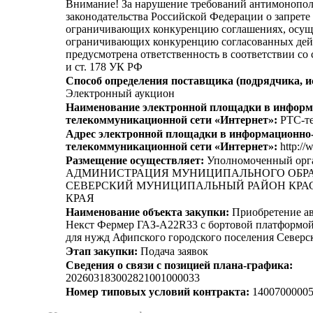
Внимание! За нарушение требований антимонопо
законодательства Российской Федерации о запрете 
ограничивающих конкуренцию соглашениях, осущ
ограничивающих конкуренцию согласованных дей
предусмотрена ответственность в соответствии со
и ст. 178 УК РФ
Способ определения поставщика (подрядчика, и
Электронный аукцион
Наименование электронной площадки в информ
телекоммуникационной сети «Интернет»:
РТС-те
Адрес электронной площадки в информационно
телекоммуникационной сети «Интернет»:
http://
Размещение осуществляет:
Уполномоченный орг
АДМИНИСТРАЦИЯ МУНИЦИПАЛЬНОГО ОБР
СЕВЕРСКИЙ МУНИЦИПАЛЬНЫЙ РАЙОН КРА
КРАЯ
Наименование объекта закупки:
Приобретение ав
Некст Фермер ГАЗ-А22R33 с бортовой платформой
для нужд Афипского городского поселения Северс
Этап закупки:
Подача заявок
Сведения о связи с позицией плана-графика:
202603183002821001000033
Номер типовых условий контракта:
14007000005